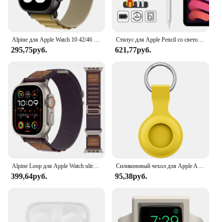
Alpine для Apple Watch 10 42/46 мм, ремешки 44 мм, 40 мм, 45 мм, 41 мм, 38 мм, нейлоновый браслет Correa iWatch Series 7 6 3 5 Se 8 9 Ultra2 49 мм
Стилус для Apple Pencil со светодиодными индикаторами мощности, сенсорный карандаш с отклонением ладони для 2022 2021 2020 2019 2018, карандаш для iPad
295,75руб.
621,77руб.
Alpine Loop для Apple Watch ultra Band 49 мм 44 мм 40 мм 45 мм 41 мм 42 мм 38 мм 44 нейлоновый браслет iWatch series 9 7 6 5 4 3 8 se Ремешок
Силиконовый чехол для Apple Airtags, защитный чехол, аксессуары для трекера, брелок с защитой от царапин, чехол для Apple Air tag
399,64руб.
95,38руб.