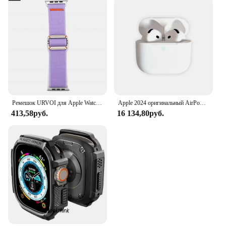
Ремешок URVOI для Apple Watch Ultra 2 1 серии 10 9 8765 SE, эластичный нейлоновый ремешок с механической пряжкой для браслета iWatch с петлей
Apple 2024 оригинальный AirPod 4-го поколения MXP63KH/A из Кореи
413,58руб.
16 134,80руб.