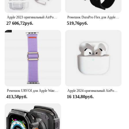
Apple 2023 оригинальный AirPod Pro 2nd generation USB-C MTJV3KH/A (+ подарок чехол)
Ремешок DuraPro Flex для Apple Watch Series Ultra/Ultra2 9 8/7/6/5/, нейлоновый браслет для наручных часов, совместимый с 49 мм 45 мм 44 мм 42 мм, 2024
27 606,72руб.
519,76руб.
Ремешок URVOI для Apple Watch Ultra 2 1 серии 10 9 8765 SE, эластичный нейлоновый ремешок с механической пряжкой для браслета iWatch с петлей
Apple 2024 оригинальный AirPod 4-го поколения MXP63KH/A из Кореи
413,58руб.
16 134,80руб.