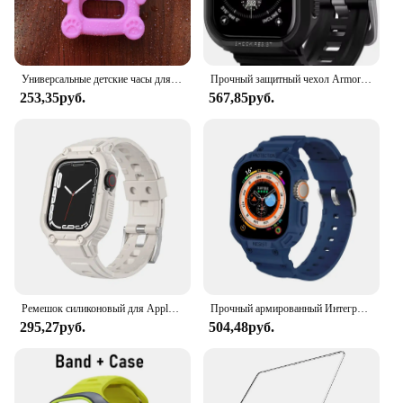
Универсальные детские часы для телефона защитный чехол Детские умные часы силиконовый браслет с подвеской защитный рукав на шею
Прочный защитный чехол Armor Pro для Apple Watch Ultra2 Ultra 9 8 7 49 мм 45 мм 41 мм Карбоновый чехол с ремешком для Iwatch 6 5 4 SE 44 мм 40 мм
253,35руб.
567,85руб.
Ремешок силиконовый для Apple Watch Ultra, защитный браслет для Iwatch Series 8 7 6 Se 5 4, 49 мм 45 мм 44 мм 41 мм 40 мм
Прочный армированный Интегрированный чехол + ремешок всесторонняя защита для Apple Watch Ultra 49 мм
295,27руб.
504,48руб.