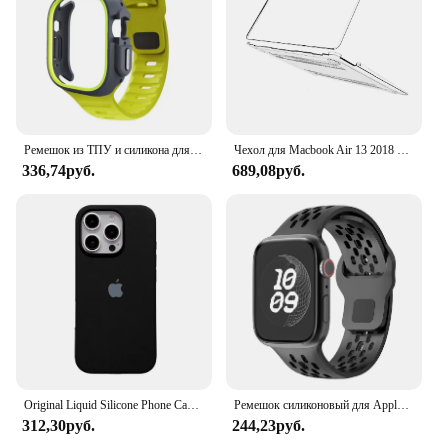
Ремешок из ТПУ и силикона для Apple Watch Band Ultra 49 мм 42 мм 38 мм, спортивный браслет для Iwatch Series9 8 7 6 SE 5 4 45 мм 44 мм 41 мм 40 мм
Чехол для Macbook Air 13 2018 2020 Intel A1932 A2179 A2337, аксессуары для ноутбуков, чехлы M1 M2
336,74руб.
689,08руб.
Original Liquid Silicone Phone Case for iPhone 16 15 14 13 12 Pro Max Apple Cases for iPhone 12 13 mini 15 16 Plus Full Cover
Ремешок силиконовый для Apple watch, браслет для iwatch Series 10 9 8 7 6 5 3 SE Ultra, 45 мм 41 мм 44 мм 49 мм 40 мм 38 42 мм 46 мм
312,30руб.
244,23руб.