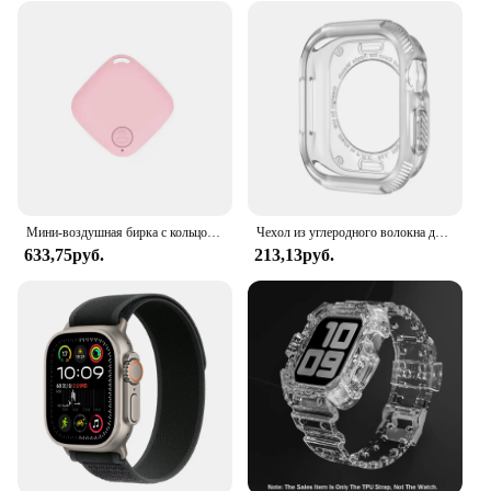
Мини-воздушная бирка с кольцом для ключей для домашних животных, умный GPS-трекер, совместимый с Apple Find My APP, детский пожилой анти-потерянный искатель
Чехол из углеродного волокна для Apple Watch Series 10 42 мм 46 мм
633,75руб.
213,13руб.