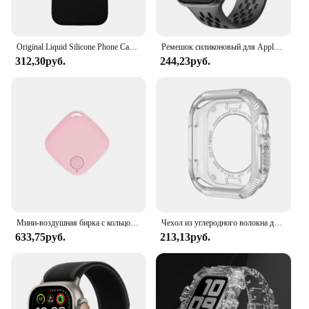
features, this case and bracelet set is a must-have
for anyone looking to elevate their iPhone's style
while ensuring it remains safe and secure.
Original Liquid Silicone Phone Case for iPhone 16 15 14 13 12 Pro Max Apple Cases for iPhone 12 13 mini 15 16 Plus Full Cover
Ремешок силиконовый для Apple watch, браслет для iwatch Series 10 9 8 7 6 5 3 SE Ultra, 45 мм 41 мм 44 мм 49 мм 40 мм 38 42 мм 46 мм
312,30руб.
244,23руб.
Мини-воздушная бирка с кольцом для ключей для домашних животных, умный GPS-трекер, совместимый с Apple Find My APP, детский пожилой анти-потерянный искатель
Чехол из углеродного волокна для Apple Watch Series 10 42 мм 46 мм
633,75руб.
213,13руб.