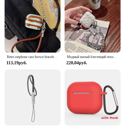
combines protection with style
Usage and Purpose: Ideal for daily use, adding a
touch of elegance to your phone's appearance
Performance and Property: Enhanced shock
absorption and easy access to all ports and buttons
Parts and Accessories: Includes a detachable
bracelet, offering versatility in styling
Features:
**Elegant Protection Meets Functionality**
Retro earphone case brown bracelet ins imd headset cover wireless bluetooth charging box for apple airpods 3 pro 4 2 1 2nd cover
Модный милый блестящий чехол для гарнитуры из ТПУ с бабочкой для AirPods 4 Pro 2, чехол для наушников AirPod 3 1 2, чехол-браслет Keyc
113,19руб.
220,04руб.
The Apple iPhone Case with Bracelet is not just an
accessory; it's a statement of style and protection.
Crafted from premium TPU material, this case is
designed to offer robust protection against drops
and scratches while maintaining a slim profile. The
bracelet adds a unique and fashionable touch,
making it a standout accessory in any setting.
Whether you're at work, out with friends, or
enjoying a casual day out, this case and bracelet set
ensures your iPhone remains safe and stylish.
**Versatile and Convenient**