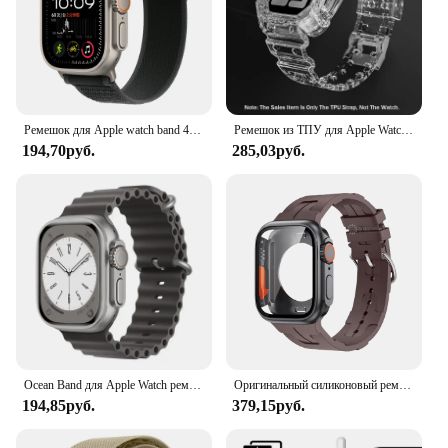
Ремешок для Apple watch band 44 мм 40 мм 45 мм 41 мм 49 мм 38 мм 42 мм, браслет correa для iWatch series 7 4 6 5 ultra 2 3 se 8 9
Ремешок из ТПУ для Apple Watch Band 45 мм 41 мм 44 мм 40 мм 42 мм 38 мм, прозрачный ТПУ Браслет для Iwatch Series 3 4 5 6 SE 7, чехол
194,70руб.
285,03руб.
Ocean Band для Apple Watch ремешок 45 мм 46 мм 42 мм 40 мм Ultra 49 мм 44 мм 41 мм спортивный силиконовый браслет correa серии 10 9 8 7 6 5 SE
Оригинальный силиконовый ремешок и смены на ультратонкий ремешок для Apple Watch 9 8 7 6 SE 5 4, ремешок для iWatch серии 44 мм 45 мм 42 мм 41 мм, браслет
194,85руб.
379,15руб.