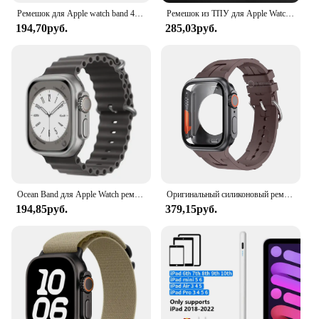
Ремешок для Apple watch band 44 мм 40 мм 45 мм 41 мм 49 мм 38 мм 42 мм, браслет correa для iWatch series 7 4 6 5 ultra 2 3 se 8 9
Ремешок из ТПУ для Apple Watch Band 45 мм 41 мм 44 мм 40 мм 42 мм 38 мм, прозрачный ТПУ Браслет для Iwatch Series 3 4 5 6 SE 7, чехол
194,70руб.
285,03руб.
Ocean Band для Apple Watch ремешок 45 мм 46 мм 42 мм 40 мм Ultra 49 мм 44 мм 41 мм спортивный силиконовый браслет correa серии 10 9 8 7 6 5 SE
Оригинальный силиконовый ремешок и смены на ультратонкий ремешок для Apple Watch 9 8 7 6 SE 5 4, ремешок для iWatch серии 44 мм 45 мм 42 мм 41 мм, браслет
194,85руб.
379,15руб.