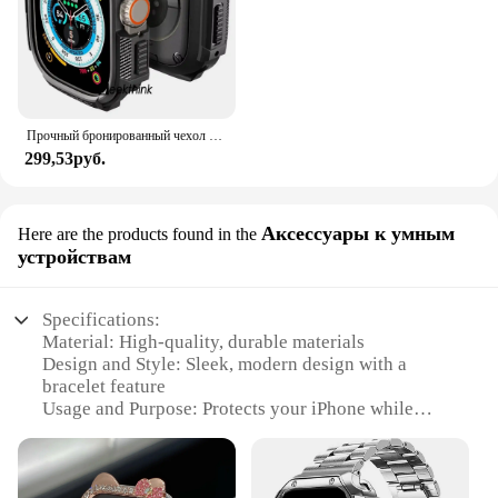
Прочный бронированный чехол для Apple Watch Series Ultra 2 9 8 7/SE/6/5/4/3/2/1, защитный чехол из ТПУ для часов 49 мм, 45 мм, 44 мм, 41 мм, 40 мм
299,53руб.
Аксессуары к умным
Here are the products found in the
устройствам
Specifications:
Material: High-quality, durable materials
Design and Style: Sleek, modern design with a
bracelet feature
Usage and Purpose: Protects your iPhone while
adding a stylish accessory
Performance and Property: Offers a secure fit and
easy access to all buttons and ports
Parts and Accessories: Includes an Apple iPhone