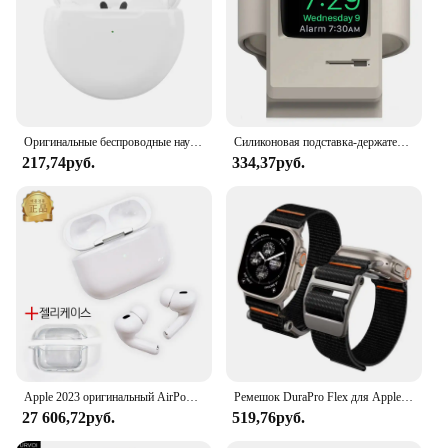
Оригинальные беспроводные наушники Air Pro 6 TWS, Bluetooth наушники-вкладыши, наушники-вкладыши, спортивные геймерские наушники, гарнитура для Apple iPhone
Силиконовая подставка-держатель для Apple Watch 7 6 5 4 iWatch 3 2 1
217,74руб.
334,37руб.
Apple 2023 оригинальный AirPod Pro 2nd generation USB-C MTJV3KH/A (+ подарок чехол)
Ремешок DuraPro Flex для Apple Watch Series Ultra/Ultra2 9 8/7/6/5/, нейлоновый браслет для наручных часов, совместимый с 49 мм 45 мм 44 мм 42 мм, 2024
27 606,72руб.
519,76руб.