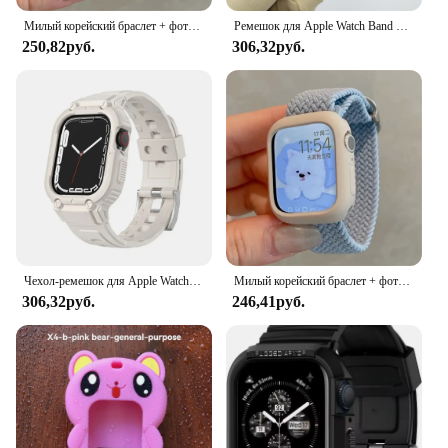
Милый корейский браслет + фотоэлемент для Apple Watch Band 49 мм 41 мм 45 44 38 42, нейлоновый браслет для iWatch Series 9 8 7 6 5 4 3 SE 40
Ремешок для Apple Watch Band Ultra 2 49 мм 42 мм 44 мм 40 мм, Силиконовый ТПУ Браслет для часов версии 9, 8, 7, 6, SE, 5, 4, 45 мм, 41 мм
250,82руб.
306,32руб.
Чехол-ремешок для Apple Watch Ultra 2 49 мм 44 мм 41 мм 40 мм Браслет из ТПУ для Iwatch 9 7 8 6 5 4 Браслет Спортивный ремешок Аксессуары
Милый корейский браслет + фотоэлемент для Apple Watch Band 49 мм 41 мм 45 44 38 42, нейлоновый браслет для iWatch Series 9 8 7 6 5 4 3 SE 40
306,32руб.
246,41руб.