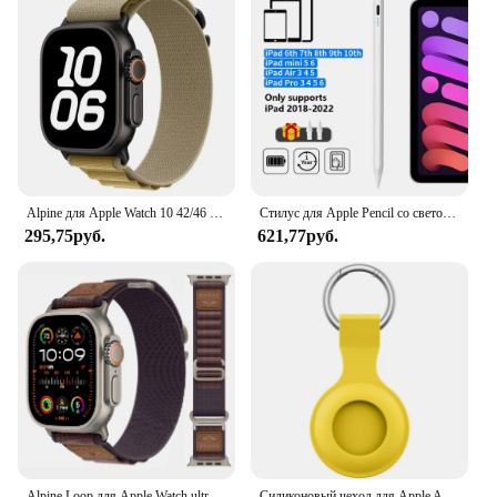
Alpine для Apple Watch 10 42/46 мм, ремешки 44 мм, 40 мм, 45 мм, 41 мм, 38 мм, нейлоновый браслет Correa iWatch Series 7 6 3 5 Se 8 9 Ultra2 49 мм
Стилус для Apple Pencil со светодиодными индикаторами мощности, сенсорный карандаш с отклонением ладони для 2022 2021 2020 2019 2018, карандаш для iPad
295,75руб.
621,77руб.
Alpine Loop для Apple Watch ultra Band 49 мм 44 мм 40 мм 45 мм 41 мм 42 мм 38 мм 44 нейлоновый браслет iWatch series 9 7 6 5 4 3 8 se Ремешок
Силиконовый чехол для Apple Airtags, защитный чехол, аксессуары для трекера, брелок с защитой от царапин, чехол для Apple Air tag