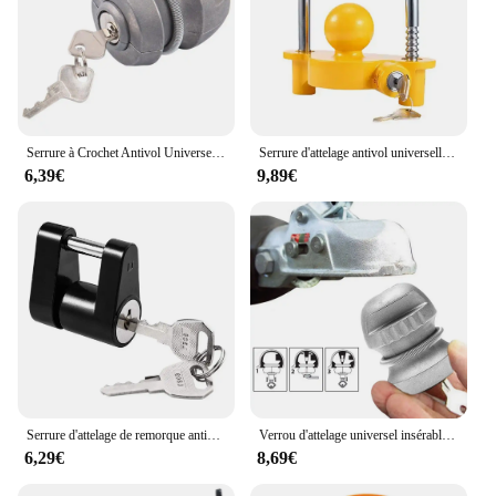
Serrure à Crochet Antivol Universelle, pour Remorques, Caravane, Accouplement d'Attelage en Aluminium
Serrure d'attelage antivol universelle, pièces de remorque, boule de remorquage, caravane, camping, accessoires, 1 pièce
6,39€
9,89€
Serrure d'attelage de remorque antivol, couremplaçant de remorque, cadenas à crochet, connecteur de languette de verrouillage, véhicule de construction de camions automobiles, 1/4 po
Verrou d'attelage universel insérable, attaches de sécurité pour caravanes 2 clés
6,29€
8,69€