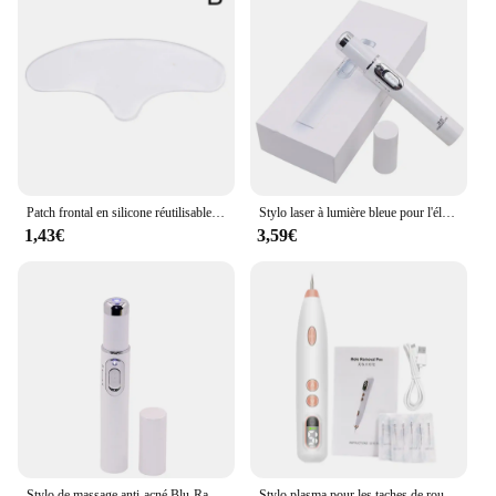
Patch frontal en silicone réutilisable, anti-déformable, doux, confortable, facile à transporter, masque facial pour les yeux, outils de soins de la peau
Stylo laser à lumière bleue pour l'élimination du déformage de l'acné, élimination des taches sur la peau, anti-varices, traitement des veines d'araignée, massage médical des yeux
1,43€
3,59€
Stylo de massage anti-acné Blu-Ray, anti-acné, élimine les cernes sous les yeux, anti-déformable, laser portable, beauté du visage, outils de soins de la peau
Stylo plasma pour les taches de rousseur, les verrues, les points noirs, l'acné, les points noirs, les soins du visage, outil de beauté