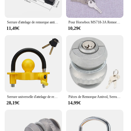
Serrure d'attelage de remorque antivol avec capuchon étanche, serrure à crochet, 2 questions prédire
Pour Horsebox MS718-3A Remorques Casier Portes Bateau Remplacement Serrures Pièces Watches Fit MS609 Compression Loquet Levier Serrure Avec 2 prédire
11,49€
10,29€
Serrure universelle d'attelage de remorque, serrure à boule d'attelage, dispositif antivol pour remorquage de caravane, serrure de voiture de camping-car, accessoires de remorque
Pièces de Remorque Antivol, Serrure d'Attelage à Bille pour Couplage, Remorquage, Caravane, Argent
28,19€
14,99€