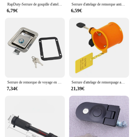
RapDuty-Serrure de goupille d'attelage de remorque noire, diamètre de goupille de 5/8 pouces, convient au récepteur de 2 pouces, dépanneuse, bateau, 5/8 po
Serrure d'attelage de remorque antivol, couremplaçant de remorques, connecteur de crochet de cadenas, serrures de langue, protecteur de sécurité d'attelage, alliage de zinc, 1/4 pouces
6,79€
6,59€
Serrure de remorque de voyage en acier inoxydable, loquet de porte de camping-car, loquet de poignée à montage encastré rapide pour boîte à outils
Serrure d'attelage de remorquage avec étiquette en iode, verrou de roue de remorque antivol, haute résistance
7,34€
21,39€