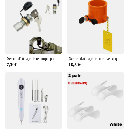
Serrure d'attelage de remorque pour voiture, serrure à barillet de remplacement pour Ifor Williams Knott Avonride, accessoires automobiles prédire, 1 jeu
Serrure d'attelage de roue avec étiquette en iode, verrouillage sécurisé pour remorque, goupille roi, verrouillage d'attelage de remorquage, protection antivol
7,39€
16,59€