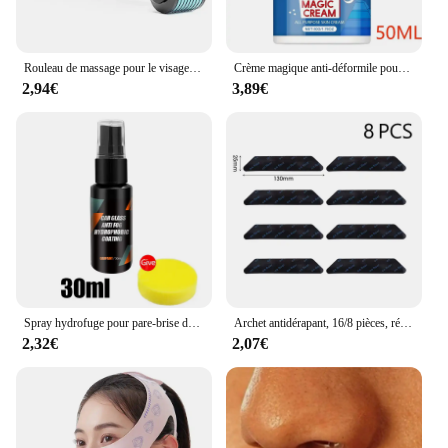
Rouleau de massage pour le visage, repousse des cheveux, croissance de la barbe, traitement anti-chute de cheveux, amincissement, recul, cosmétique, outil de beauté avec boîte, 0.25mm
Crème magique anti-déformile pour le visage, lifting instantané, raffermissant, anti-âge, décoloration, ligne fine, blanchissant, hydratant, réparation, lesse tactique, soins de la peau
2,94€
3,89€
Spray hydrofuge pour pare-brise de voiture, liquide anti-pluie, revêtement anti-pluie, verre hydrophobe, miroir, auto
Archet antidérapant, 16/8 pièces, réutilisable
2,32€
2,07€