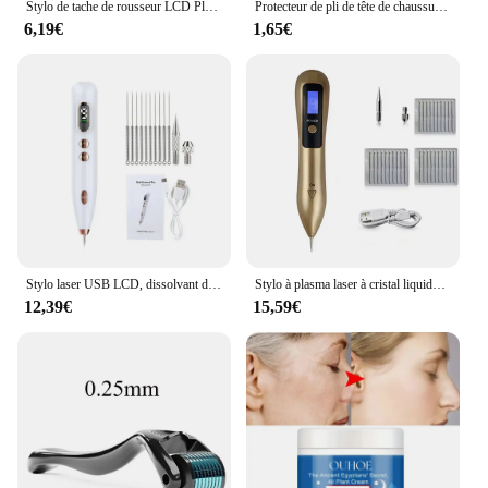
Stylo de tache de rousseur LCD Plasma, nettoyeur de points noirs, pointeur laser, machine d'élimination des grains de beauté, des taches sombres, des verrues du visage, des étiquettes de peau, dissolvant de tatouage USB
Protecteur de pli de tête de chaussure, civière de chaussure, rencontre anti-pli déformable, possède un support Parker Cap, protecteur de pli de sport, livraison directe, 4 pièces
6,19€
1,65€
Stylo laser USB LCD, dissolvant d'étiquette de peau, tache noire, soins de la peau, taupe, tatouage, tache de rousseur, verrue, tache sombre
Stylo à plasma laser à cristal liquide, outil de suppression de tatouage remodelé, dissolvant de points noirs d'éclairage LED, dissolvant de verrues de marquage de la peau
12,39€
15,59€