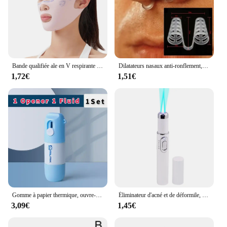
Bande qualifiée ale en V respirante pour les joues, masque facial fin, double ruisseau, ligne en V, bandage saillant, anti-déformable
Dilatateurs nasaux anti-ronflement, arrêt facile de la ories, aide à la congestion des cônes, équipement d'aide au sommeil, dilatateurs nasaux anti-ronflement
1,72€
1,51€
Gomme à papier thermique, ouvre-courrier, 2 en 1, ration tion des scanner avec couteau, anti-peep ta.com, protection de la confidentialité des informations
Éliminateur d'acné et de déformile, stylo laser, élimination des taches de la peau, anti-varices, traitement de gomme de veine d'araignée, portable, médical, thérapie à la lumière bleue
3,09€
1,45€