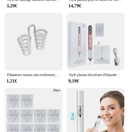
3,29€
14,79€
Dilatateurs nasaux anti-ronflement, arrêt facile de la ories, aide à la congestion des cônes, équipement d'aide au sommeil, dilatateurs nasaux anti-ronflement
Stylo plasma dissolvant d'étiquette de peau pour la peau du visage, taches de rousseur, points noirs, tatouage, verrues, éliminateur, taupe, bouton, laser, dispositif d'élimination des imperfections
1,21€
9,19€