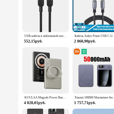
USB-кабель в нейлоновой оплетке, 240 Вт
Кабель Anker Prime USB C-USB C, 240 Вт, 6 футов, кабель
552,15руб.
2 860,90руб.
KUULAA Magsafe Power Bank 5000 мАч Магнитная батарея с подставкой Внешняя батарея Быстрая зарядка для iPhone 16 15 14 13 PowerBank
Xiaomi 100000 Магнитное беспроводное зарядное устройство
4 028,01руб.
1 757,71руб.