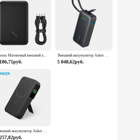
Baseus Магнитный внешний аккумулятор 20 Вт 10000 мАч, беспроводная батарея Magsafe, портативное зарядное устройство для iphone 14 13 12
Внешний аккумулятор Anker Nano на 10 000 мА · ч, 30 Вт
 186,71руб.
5 048,62руб.
Внешний аккумулятор Anker MagGo в стиле Трампа, сертифицированный Qi2, 15 Вт, ультра-быстрое портативное зарядное устройство MagSafe, аккумулятор 10000 мАч
 257,82руб.