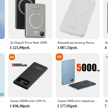
Портативное зарядное устройство с магнитным кольцом, 10000 мАч
До Magsafe Power Bank 10000 мАч Магнитная батарея с подставкой Внешняя батарея Быстрая зарядка для iPhone 15 14 13 12 PowerBank
Внешний аккумулятор Baseus, 20 Вт, 5000 мАч, для iphone 15 14 13 12 mini pro plus
3 225,99руб.
3 087,33руб.
4
м аккумулятором емкостью 20000 мАч для iPhone 14 13 12 Pro Max, беспроводной внешний аккумулятор с быстрой зарядкой
Xiaomi 200000 mAh 120W Power Bank Супер быстрая зарядка аккумулятора Power Bank с цифровым дисплеем большой емкости для iPhone Samsung Huawei
Xiaomi 10000 мАч тонкий магнитный беспроводной внешний аккумулятор Pd25w с быстрой зарядкой портативный внешний аккумулятор для Magsafe для Iphone Samsung
1 830,38руб.
2 177,93руб.
7