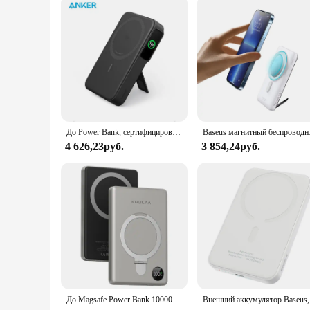
The Anker USB C to USB C Cable is not just a simple cable; i
makes it a go-to accessory for anyone who frequently switche
design ensures that it's easy to carry around, making it an i
use, the Anker USB C to USB C Cable is a smart choice for an
До Power Bank, сертифицированный 10000 мАч, 15 Вт, сверхбыстрый портативный аккумулятор MagSafe для iPhone 12, 13, 14, 15 Pro Max
Baseus магнитны
4 626,23руб.
3 854,24руб.
До Magsafe Power Bank 10000 мАч Магнитная батарея с подставкой Внешняя батарея Быстрая зарядка для iPhone 15 14 13 12 PowerBank
Внешни