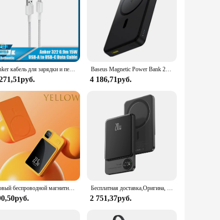
Anker кабель для зарядки и передачи данных Anker 322 Type-C/USB-A to Type-C кабель 0,9/1,8 м черный/белый 15/60 Вт Кабель для быстрой зарядки и передачи данных
Baseus Magnetic Power Bank 22,5 Вт Тип C PowerBank Qi2 15 Вт Беспроводная зарядка Внешняя батарея для iPhone 16 15 14 13 Pro Max
 271,51руб.
4 186,71руб.
Новый беспроводной магнитный внешний аккумулятор 10000 мАч Magsafe 22,5 Вт, сверхбыстрая зарядка, подходит для IPhone, Samsung, Huawei, Xiaomi
Бесплатная доставка,Оригина, 20 Вт, 10000 мАч, внешний аккумулятор, магнитный внешний аккумулятор, беспроводное зарядное устройство для iPhone 15 14 13 12 11Promax беспроводная зарядка павербанк power bank for magsafe
90,50руб.
2 751,37руб.