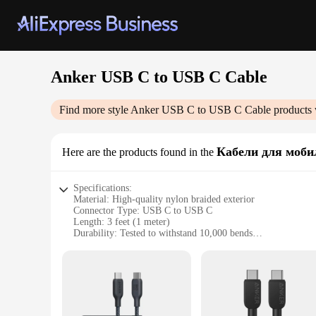
Anker USB C to USB C Cable
Find more style
Anker USB C to USB C Cable
products 
Кабели для моби
Here are the products found in the
Specifications:
Material: High-quality nylon braided exterior
Connector Type: USB C to USB C
Length: 3 feet (1 meter)
Durability: Tested to withstand 10,000 bends
Compatibility: Supports high-speed data transfer and chargi
Warranty: Limited 18-month warranty
Features:
|Vendors|
**Reliable Connectivity and High-Speed Data Transfer**