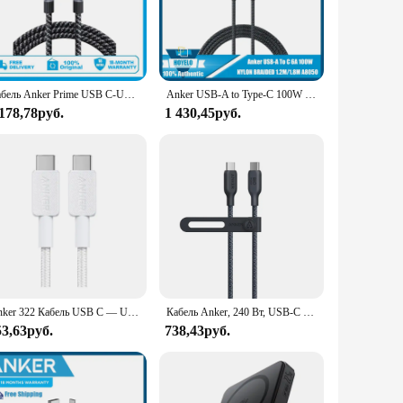
h-quality nylon braided exterior not only provides a sleek
 cable is the perfect companion for your mobile devices,
lience in the face of daily use. The USB C to USB C
Кабель Anker Prime USB C-USB C, 240 Вт, 6 футов, кабель USB C для быстрой зарядки, нейлоновый с обмоткой и долговечностью на 100 год
Anker USB-A to Type-C 100W кабель для быстрой зарядки и передачи данных 6А, высокоточный кабель для быстрой зарядки для Samsung,Xiaomi,Huawei,Macbook
u're transferring large files, charging your device, or
 178,78руб.
1 430,45руб.
r convenience; it's a statement of reliability and quality.
ble, ensuring satisfaction for both your customers and your
Anker 322 Кабель USB C — USB C для быстрой зарядки, 60 Вт, оплетка для передачи данных для Huawei Xiaomi Samsung Oneplus Vivo OPPO Realme
Кабель Anker, 240 Вт, USB-C — USB-C, био-кабель для передачи данных в нейлоновой оплетке, экологически чистый для iPhone 15, iPad Pro, MacBook, Android
53,63руб.
738,43руб.