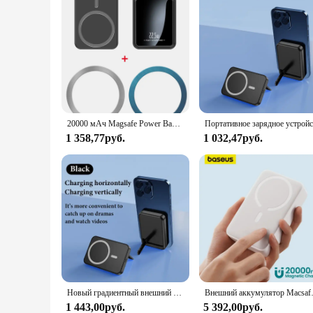
20000 мАч Magsafe Power Bank Магнитный беспроводной внешний аккумулятор для iPhone 15 14 Xiaomi Samsung Портативное индукционное зарядное устройство Запасная батарея
1 358,77руб.
1 032,47руб.
Новый градиентный внешний аккумулятор Magsafe, магнитный беспроводной портативный внешний аккумулятор для Iphone 15 14 13 12pro Max, запасная батарея
Внешний аккумулятор Macsafe с магнитны
1 443,00руб.
5 392,00руб.