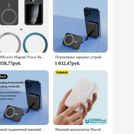
use. Its compatibility with a wide range of USB C devices
le reach without the hassle of tangles. Its lightweight
ulk for your business or seeking a reliable cable for personal
20000 мАч Magsafe Power Bank Магнитный беспроводной внешний аккумулятор для iPhone 15 14 Xiaomi Samsung Портативное индукционное зарядное устройство Запасная батарея
Портативное зарядное устройство с магнитным кольцом, 10000 мАч
 358,77руб.
1 032,47руб.
Новый градиентный внешний аккумулятор Magsafe, магнитный беспроводной портативный внешний аккумулятор для Iphone 15 14 13 12pro Max, запасная батарея
Внешний аккумулятор Macsafe с магнитным аккумулятором емкостью 20000 мАч для iPhone 14 13 12 Pro Max, беспроводной внешний аккумулятор с быстрой зарядкой