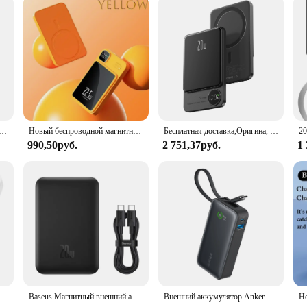
t's a versatile tool that caters to the needs of both personal and professional 
s between devices. The cable's length is thoughtfully considered, providing amp
deal choice for travelers and commuters. Whether you're looking to purchase in b
yone in need of a high-quality, durable, and efficient data transfer solution.
й беспроводной 10000 мАч 15 Вт внешний аккумулятор для iPhone 14 13 12 Pro mini
Новый беспроводной магнитный внешний аккумулятор 10000 мАч Magsafe 22,5 Вт, сверхбыстрая зарядка, подходит для IPhone, Samsung, Huawei, Xiaomi
Бесплатная доставка,Оригина, 20 Вт, 10000 мАч, внешний аккумулятор, магнитный внешний аккумулятор, беспроводное зарядное устройство для iPhone 15 14 13 12 11Promax беспроводная зарядка павербанк power bank for magsafe
990,50руб.
2 751,37руб.
1
й аккумулятор Baseus, 20 Вт, 5000 мАч, для iphone 15 14 13 12 mini pro plus
Baseus Магнитный внешний аккумулятор 20 Вт 10000 мАч, беспроводная батарея Magsafe, портативное зарядное устройство для iphone 14 13 12
Внешний аккумулятор Anker Nano на 10 000 мА · ч, 30 Вт