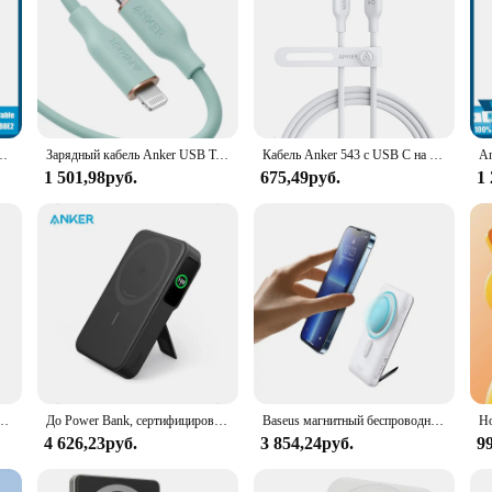
 USB C для быстрой зарядки, нейлоновый с обмоткой и долговечностью на 100 год
Зарядный кабель Anker USB Type-C PowerLine III, 641 дюйма, MFi, быстрая зарядка
Кабель Anker 543 с USB C на C (240 Вт, 6 футов), зарядный кабель для iPhone 15/15Pro,MacBook Pro 2020, iPad Air 4, Samsung Galaxy S23 +/S24
1 501,98руб.
675,49руб.
1
 mAh, быстрое зарядное устройство для Magsafe, портативный вспомогательный аккумулятор для iphone, Huawei, Samsung
До Power Bank, сертифицированный 10000 мАч, 15 Вт, сверхбыстрый портативный аккумулятор MagSafe для iPhone 12, 13, 14, 15 Pro Max
Baseus магнитный беспроводной 10000 мАч 15 Вт внешний аккумулятор для iPhone 14 13 12 Pro mini
4 626,23руб.
3 854,24руб.
9