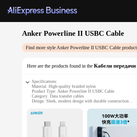
Anker Powerline II USBC Cable
Find more style
Anker Powerline II USBC Cable
product
Кабели передачи
Here are the products found in the
Specifications:
Material: High-quality braided nylon
Product Type: Anker Powerline II USBC Cable
Category: Data transfer cables
Design: Sleek, modern design with durable construction
Performance: Fast data transfer speeds
Compatibility: Universal USB-C connectivity
Features:
|Wholesale|Vendors|
**Unmatched Durability and Style**