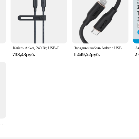
 C 6A, быстрая зарядка, передача данных для iPhone 15 Pro Max, для Huawei Honor Xiaomi OPPO Vivo
Кабель Anker, 240 Вт, USB-C — USB-C, био-кабель для передачи данных в нейлоновой оплетке, экологически чистый для iPhone 15, iPad Pro, MacBook, Android
Зарядный кабель Anker с USB Type-C PowerLine III, 641, MFi, USB C на Lightning
738,43руб.
1 449,52руб.
2
 C к USB C Макс. 140 Вт для быстрой зарядки iPhone 15 Pro Max для ноутбука Macbook 1,2 м