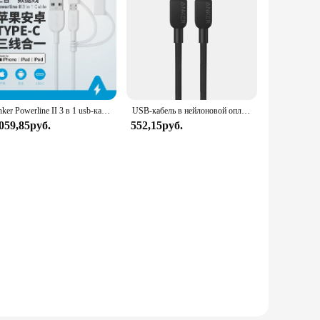
Anker Powerline II 3 в 1 usb-кабель Lightning/Type C/Micro USB-кабель
USB-кабель в нейлоновой оплетке, 240 Вт
 059,85руб.
552,15руб.