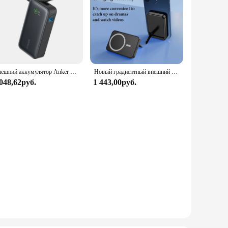
Внешний аккумулятор Anker Nano на 10 000 мА · ч, 30 Вт
Новый градиентный внешний аккумулятор Magsafe, магнитный беспроводной портативный внешний аккумулятор для Iphone 15 14 13 12pro Max, запасная батарея
 048,62руб.
1 443,00руб.