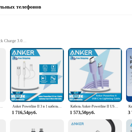
льных телефонов
ck Charge 3.0
 commitment to quality and performance. Crafted with a high-grade nylon braid
withstand 10,000 bends, ensuring that it remains a reliable companion for your 
gevity and consistent performance.
USBC Cable supports USB Power Delivery (PD) and Quick Charge 3.0, making it 
Anker, сертифицированный кабель для быстрой зарядки iPhone 14, 13, Lightning, линия передачи данных
Anker Powerline II 3 в 1 кабель Lightning/Type C/Micro USB кабель для iPhone iPad Huawei, HTC LG, Samsung Galaxy, Sony Xperia
Кабель Anker-Powerline II USB-C, высокоскоростная зарядка через доставку питания, сертификат MFi, A8632, A8633
uring that you can power up quickly and efficiently. The cable's USB-C to USB-
1 716,54руб.
1 573,50руб.
3
of its Powerline II USBC Cable. This cable is not just a product; it's a promi
ence, efficiency, and durability in their charging solutions. It's a cable that 