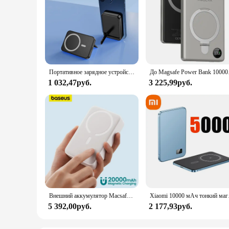
Портативное зарядное устройство с магнитным кольцом, 10000 мАч
До Magsafe Power Bank
1 032,47руб.
3 225,99руб.
Внешний аккумулятор Macsafe с магнитным аккумулятором емкостью 20000 мАч для iPhone 14 13 12 Pro Max, беспроводной внешний аккумулятор с быстрой зарядкой
Xiaomi 10000 мАч тонкий м
5 392,00руб.
2 177,93руб.