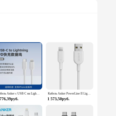
ed exterior, this cable is not only visually appealing but
daily charging needs. Whether you're at home, in the office,
compatible with a wide range of devices. It's ideal for
Кабель Anker с USB C на Lightning 321 (сертифицирован MFi) Powerline II для 14 13 Pro 12 Pro Max 12 11 X XS XR 8 Plus
Кабель Anker PowerLine II Lightning [Сертификат MFi], зарядный кабель, вероятно, самый прочный кабель в мире
C design ensures compatibility with the latest devices,
 776,39руб.
1 573,50руб.
se of reliability and peace of mind. The Powerline II USBC
you can trust to keep your devices powered up, whether you're