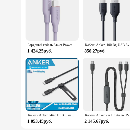
at home, in the office, or on the move.
Зарядный кабель Anker PowerLine III, USB Type C, 6 футов, с разъемом Lightning
Кабель Anker, 100 Вт, USB A-USB
1 424,25руб.
858,27руб.
Кабель Anker 544 с USB C на USB C (240 Вт, 3 фута/6 футов) для быстрой зарядки iphone 15 Samsung Huawei
Кабель Anker 2 в 1 Кабель USB
1 053,45руб.
2 145,67руб.