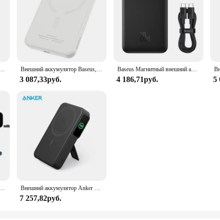
 10000 мАч Магнитная батарея с подставкой Внешняя батарея Быстрая зарядка для iPhone 15 14 13 12 PowerBank
Внешний аккумулятор Baseus, 20 Вт, 5000 мАч, для iphone 15 14 13 12 mini pro plus
Baseus Магнитный внешний аккумулятор 20 Вт 10000 мАч, беспроводная батарея Magsafe, портативное зарядное устройство для iphone 14 13 12
3 087,33руб.
4 186,71руб.
5
агнитный беспроводной внешний аккумулятор Pd25w с быстрой зарядкой портативный внешний аккумулятор для Magsafe для Iphone Samsung
Внешний аккумулятор Anker MagGo в стиле Трампа, сертифицированный Qi2, 15 Вт, ультра-быстрое портативное зарядное устройство MagSafe, аккумулятор 10000 мАч
7 257,82руб.