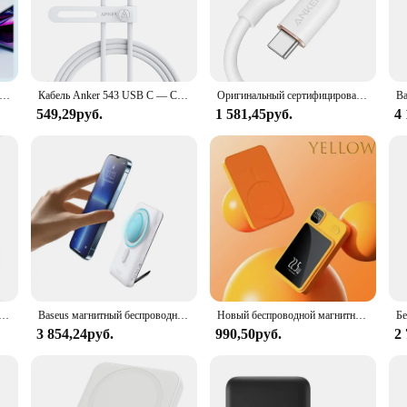
ransfer cable; it's a statement of durability and style. Crafted from high-quali
y use. Its sleek, modern design is complemented by a robust construction that resi
 data transfer speeds, making it ideal for syncing and charging your devices. 
главый зарядный кабель ANKER Type-C
Кабель Anker 543 USB C — C (240 Вт, 6 футов), зарядный кабель для iPhone 15/15Pro, MacBook Pro 2020, iPad Air 4, Samsung Galaxy S23+/S22
Оригинальный сертифицированный ANKER MFi кабель для передачи данных Максимальная мощность 240 Вт USB C — USB C Кабель 2.0 Подходит для iPhone 16, серии Samsung
ompromising on quality. Its universal USB-C connectivity ensures compatibility 
549,29руб.
1 581,45руб.
4
werline II USBC Cable is not only about performance but also about convenienc
an withstand the wear and tear of daily use. This cable is a testament to Anker's
professional users.
ицированный 10000 мАч, 15 Вт, сверхбыстрый портативный аккумулятор MagSafe для iPhone 12, 13, 14, 15 Pro Max
Baseus магнитный беспроводной 10000 мАч 15 Вт внешний аккумулятор для iPhone 14 13 12 Pro mini
Новый беспроводной магнитный внешний аккумулятор 10000 мАч Magsafe 22,5 Вт, сверхбыстрая зарядка, подходит для IPhone, Samsung, Huawei, Xiaomi
3 854,24руб.
990,50руб.
2