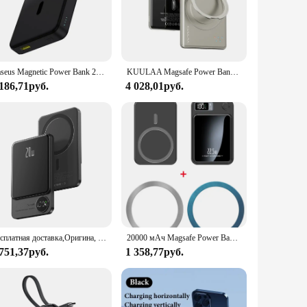
ty braided nylon, this cable boasts exceptional strength and
sts tangles and knots, making it a reliable choice for users
Whether you're transferring large files or powering up your
Baseus Magnetic Power Bank 22,5 Вт Тип C PowerBank Qi2 15 Вт Беспроводная зарядка Внешняя батарея для iPhone 16 15 14 13 Pro Max
KUULAA Magsafe Power Bank 5000 мАч Магнитная батарея с подставкой Внешняя батарея Быстрая зарядка для iPhone 16 15 14 13 PowerBank
with a wide range of devices, making it a versatile addition
 186,71руб.
4 028,01руб.
e. Its compact size and lightweight design make it easy to
 commitment to providing high-quality, reliable, and stylish
Бесплатная доставка,Оригина, 20 Вт, 10000 мАч, внешний аккумулятор, магнитный внешний аккумулятор, беспроводное зарядное устройство для iPhone 15 14 13 12 11Promax беспроводная зарядка павербанк power bank for magsafe
20000 мАч Magsafe Power Bank Магнитный беспроводной внешний аккумулятор для iPhone 15 14 Xiaomi Samsung Портативное индукционное зарядное устройство Запасная батарея
 751,37руб.
1 358,77руб.