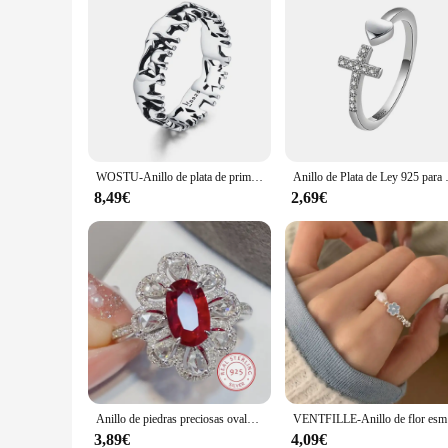
WOSTU-Anillo de plata de primera ley con forma de elefante para mujer, sortija, plata esterlina 100%, animales, familia, regalo, CQR344, 925
Anillo de Plata de Ley 925 para
8,49€
2,69€
Anillo de piedras preciosas ovaladas rojas de lujo, Plata de Ley 925, gotas blancas, lleno de diamantes, circonita, joyería de fiesta de banquete de alta gama
VENTFILLE-An
3,89€
4,09€