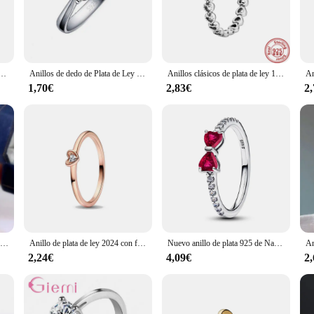
t's a statement of style. Available in a range of sizes, it caters to a diverse aud
ur everyday look or searching for a thoughtful gift, this ring is an excellent ch
er, circonita brillante, ajustable, simplicidad, accesorios de joyería exquisitos, regalo de fiesta de boda
Anillos de dedo de Plata de Ley 925 auténtica clásicos elegantes, joyería de circonitas cúbicas de cristal, 6 garras, Anillos de boda para mujer
Anillos clásicos de plata de ley 100% 925 para mujer, corona de Tiara de princesa, corazón de amor brillante, anillos de Pantaro CZ, joyería de compromiso, aniversario
1,70€
2,83€
2
al gift for loved ones or as a wholesale item for vendors and suppliers. The ring 
urself or searching for the perfect gift, this Anillo de plata 925 is a reliable c
Anillo solitario de Plata de Ley 925 auténtica para mujer, sortija de compromiso con circonita cúbica de 1 quilate, joyería nupcial para fiesta
Anillo de plata de ley 2024 con forma de corazón, sortija elevada de color rojo, rosa, azul y blanco, regalo de vacaciones para enamorados, novedad de 925
Nuevo anillo de plata 925 de Navidad, anillo de lazo brillante con circonita de corazón rosa, anillo Original DIY, joyería fina para mujer, regalos de Navidad para niña
2,24€
4,09€
2