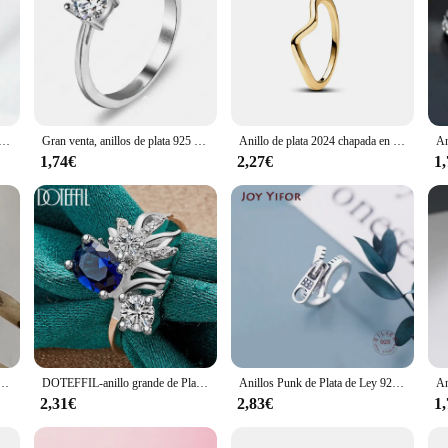
25 con forma de corazón rosa para mujer, sortija de circonia cúbica brillante, accesorio sencillo y elegante para boda y fiesta
Gran venta, anillos de plata 925 de diseño Simple para mujer, accesorios clásicos de compromiso de boda con piedra de circón cúbica transparente
Anillo de plata 2024 chapada en oro para mujer, anillo de dedo de corazón brillante de doble banda, joyería fina, Pandora Original, 925
1,74€
2,27€
1
ina para mujer moda geométrica hecha a mano líneas de interware irregulares anillo fiesta regalo de Navidad
DOTEFFIL-anillo grande de Plata de Ley 925 para hombre y mujer, sortija de circonita azul AAA para boda, compromiso, fiesta, joyería
Anillos Punk de Plata de Ley 925 con cremallera para mujer, anillo de dedo de tamaño ajustable, joyería de plata de ley de moda
2,31€
2,83€
1