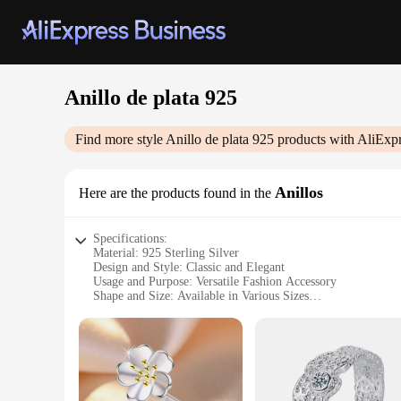
Anillo de plata 925
Find more style
Anillo de plata 925
products with AliExpr
Anillos
Here are the products found in the
Specifications:
Material: 925 Sterling Silver
Design and Style: Classic and Elegant
Usage and Purpose: Versatile Fashion Accessory
Shape and Size: Available in Various Sizes
Performance and Property: Hypoallergenic and Tarnish-Resi
Parts and Accessories: Comes with Certificate of Authenticit
Features:
**Elegant Craftsmanship and Durability**
Crafted from high-quality 925 sterling silver, this silver ring
fashion accessory suitable for various occasions, from casual 