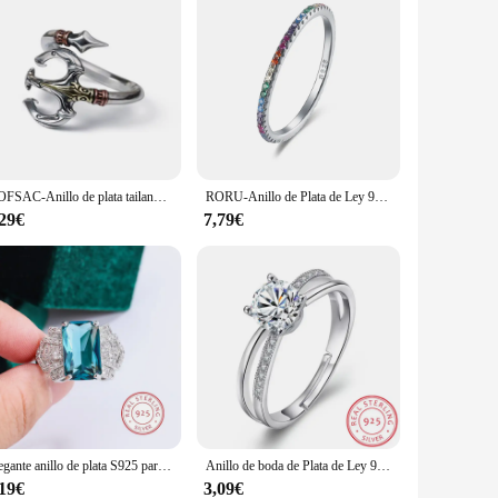
KOFSAC-Anillo de plata tailandesa para hombre, joyería de Tridente, anillos de dedo índice de moda INS europeos y americanos
RORU-Anillo de Plata de Ley 925 para mujer, Accesorio clásico, exquisito, turquesa, apilable, fino, bandas Eternity, regalos
,29€
7,79€
Elegante anillo de plata S925 para mujer, anillo de circonita azul brillante de lujo, joyería de fiesta de moda, anillo de novia de boda, anillo de compromiso
Anillo de boda de Plata de Ley 925 para mujer, sortija de apertura de lujo con circonita cruzada, regalo de San Valentín, S-R131
,19€
3,09€