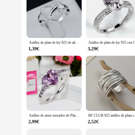
Anillos de plata de ley 925 de alta calidad para mujer, joyería de amor fino con forma de corazón de delfines, regalos de pareja, joyería de boda para fiesta
Anillos de plata de ley 9
1,39€
3,29€
Anillos de amor morados de Plata de Ley 925 para mujer, joyería de moda para mujer, temperamento de fiesta de compromiso de boda, accesorios femeninos, regalo
BF CLUB 925 anillos de plata esterl
2,99€
2,52€