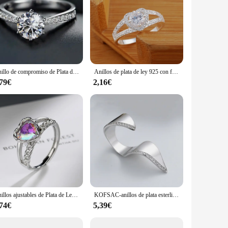
Anillo de compromiso de Plata de Ley 925 para mujer, accesorio de joyería ajustable de circón para boda
Anillos de plata de ley 925 con forma de corazón para mujer, joyería de compromiso de lujo, a la moda, de cristal romántico, para fiesta
,79€
2,16€
Anillos ajustables de Plata de Ley 925 con corazón de circón para mujer, joyería de compromiso de lujo, joyería de boda de calidad
KOFSAC-anillos de plata esterlina 925 para mujer, joyería de mano exagerada, personalidad Irregular, accesorios de fiesta, regalo
,74€
5,39€