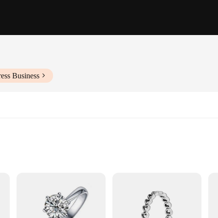
ess Business
stant
y
 is not only a testament to timeless elegance but also boasts exceptional durabili
outings to formal events. The ring's hypoallergenic nature makes it a safe choice