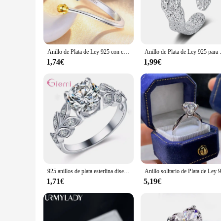
property ensures that it maintains its luster over time.
**Versatile and Stylish**
The Anillo de plata 925 is more than just a piece of jewelry; i
Whether you're looking to add a touch of sophistication to yo
versatile addition to any jewelry collection.
Anillo de Plata de Ley 925 con circonita AAA para mujer, accesorio de joyería fina de alta calidad, ideal para regalo de fiesta y boda, novedad
Anillo de Plata de Ley 925 para muj
**Ideal for Gifting and Wholesale**
1,74€
1,99€
This silver ring is not just for personal use; it's also an ide
assurance to your purchase. Whether you're looking to treat yo
that can be cherished for years to come.
925 anillos de plata esterlina diseño de hoja de vid anillo de compromiso de circón cúbico moda para mujeres señoras regalos de joyería de boda
1,71€
5,19€