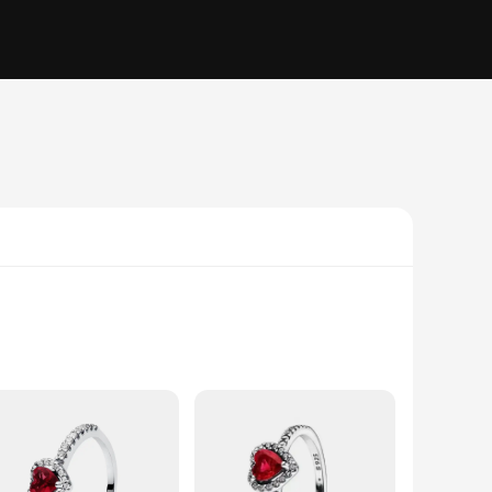
ty. The classic design ensures that it remains a versatile
 for those with sensitive skin, while its tarnish-resistant