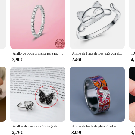
 mujer, sortija abierta con forma de corazón cruzado, joyería para boda y fiesta, regalo, 925
Anillo de boda brillante para mujer, sortija de plata 925 con cuentas apilables de circonita cúbica para dedo, sortija de compromiso, regalo de joyería
Anillo de Plata de Ley 925 con diseño de zorro para mujer, sortija, plata esterlina, fiesta, Animal
2,90€
2,46€
4
illo de flor esmaltada con perlas de Plata de Ley 925 para mujer, joyería, cadena de cuentas, elástico Irregular, dulce regalo, envío directo
Anillos de mariposa Vintage de Plata de Ley 925, joyería fina hecha a mano, apertura desgastada Retro, diseño Simple, nuevo
Anillo de boda de plata 2024 con cara de gato, sortija de epoxi hecha a mano, esmalte único, a la moda, novedad de 925
2,76€
3,99€
3