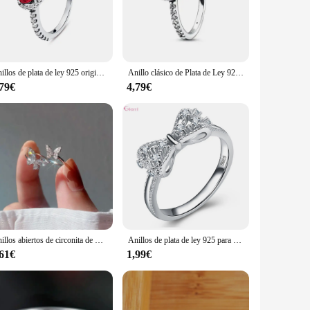
ience, ensuring that everyone can find the perfect fit.
oice. Its timeless design and quality craftsmanship make it a
Anillos de plata de ley 925 originales para mujer, cristales de corona de corazón de amor, sortija apilable de boda de compromiso de oro rosa, regalo de joyería
Anillo clásico de Plata de Ley 925 con forma de corazón para mujer, joyería lujosa, regalos conmemorativos, superventas
,79€
4,79€
comes with a certificate of authenticity, adding value and
hoice. Its classic design and quality make it a treasured piece
Anillos abiertos de circonita de mariposa de Plata de Ley 925 para mujer, accesorios de joyería fina de lujo para boda, venta al por mayor 2023
Anillos de plata de ley 925 para mujer, con lazo, circonita cúbica, diamantes de imitación, joyería de compromiso de boda, a la moda
,61€
1,99€