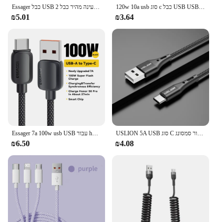
120w 10a usb סוג c כבל USB USB-קו טעינה סופר מהיר עבור xiaomi Samsung huawei לכבד תשלום מהיר 1 מ '/2 מ' USB USB כבל נתונים
Essager כבל USB 2 טעינה מהיר כבל USB עבור xiaomi redmi samsung huawei טלפון נייד USB USB מטען נתונים USB תיל 3 מ'
₪5.01
₪3.64
USLION 5A USB סוג C נתונים כבל עבור סמסונג S10 S20 Xiaomi Mi 11 סוג C כבל USB C מטען מהיר טעינת טלפון נייד מטענים
Essager 7a 100w usb USB עבור huawei הכבוד 8w 8w pd מטען מהיר USB כבל כבל נתונים עבור xiaomi onplus samsung
₪6.50
₪4.08