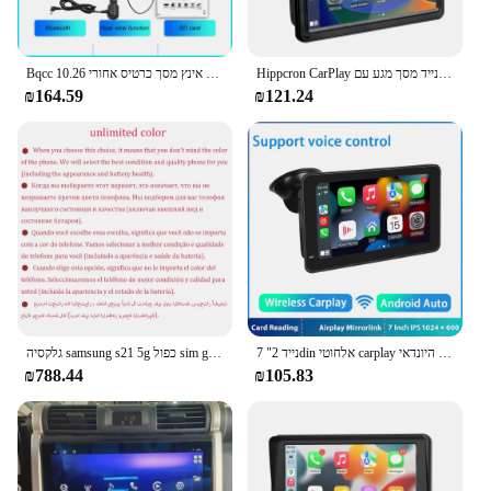
Hippcron CarPlay אנדרואיד אוטומטי רכב רדיו מולטימדיה נגן וידאו 7 אינץ נייד מסך מגע עם USB AUX עבור אחורית מצלמה
Bqcc 10.26 אינץ נייד אינץ מסך כרטיס אחורי hd אחורי מצלמה המכונית רדיו dvr mp5 מולטימדיה נגן וידאו אוטומטי אנדרואיד
₪164.59
₪121.24
7 "נייד 2din אלחוטי carplay רכב אנדרואיד רכב רכב מולטימדיה עבור היונדאי kia toyota honda vw bmw benz האחורי מצלמה אחורית audi
גלקסיה samsung s21 5g כפול sim g9910 6.2 מקורי "oled rom 128GB 256GB זכרון RAM 8GB מצב Snapdragon nfc ned 5g טלפון סלולרי אנדרואיד
₪788.44
₪105.83