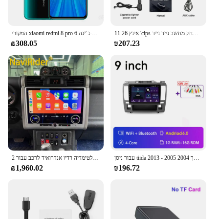
11.26 אינץ 'cips מסך מגע משחק מולטימדיה נגן וידאו מולטימדיה נייד משחק מחשב נייד נייד MP3 עבור אפל או אנדרואיד
המקורי xiaomi redmi 8 pro 6 ג 'יגה-b/128 ג' יגה-b 4g טלפון סלולרי טלפון נייד mobil טלפון נייד SIM כפול
₪308.05
₪207.23
עבור ניסן tiida היפך 2004 2005 - 2013 Tsla 9.7 אנדרואיד אינץ 'רדיו אוטומטי אנדרואיד 14 מכונית אנדרואיד רדיו אוטומטי אנדרואיד
2 שחקן מולטימדיה רדיו אנדרואיד לרכב עבור toyota fj הסיירת j15 2007-2024 אוטומטי עם מסך בקרת מיזוג אוויר
₪1,960.02
₪196.72