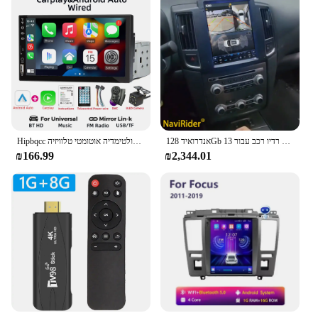
אנדרואיד 128Gb 13 רדיו רכב עבור Nissan maxima 2009 2010 2011 2012 אודיו אוטומטי נגן מולטימדיה סטריאו לרכב
Hipbqcc רדיו 7 אינץ 'רדיו רכב אנדרואיד מולטימדיה אוטומטי טלוויזיה Bluetooth מראה-קישור 1 din מסך מגע hd מסך מסך מגע hd hd usb
₪166.99
₪2,344.01