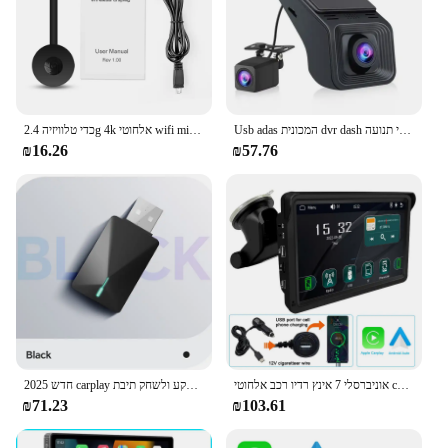
Usb adas המכונית dvr dash עבור שחקן מולטימדיה אנדרואיד אוטומטי קדמי ו מצלמה אחורית לולאה הקלטה גילוי תנועה
כדי טלוויזיה 2.4g 4k אלחוטי wifi mirroring טלוויזיה מקל hdmi מתאם 1080p תצוגה dongle עבור טלפון אנדרואיד טלפון אנדרואיד huawei
₪16.26
₪57.76
אוניברסלי 7 אינץ רדיו רכב אלחוטי carplay אנדרואיד רכב וידאו מולטימדיה נגן Bluetooth מסך מגע למצלמה תצוגה אחורית
2025 חדש carplay אלחוטי אוטומטי אנדרואיד תקע תקע ולשחק תיבת WiFi מיני חכם להתחבר אוניברסלי עבור mazda 3 6
₪71.23
₪103.61