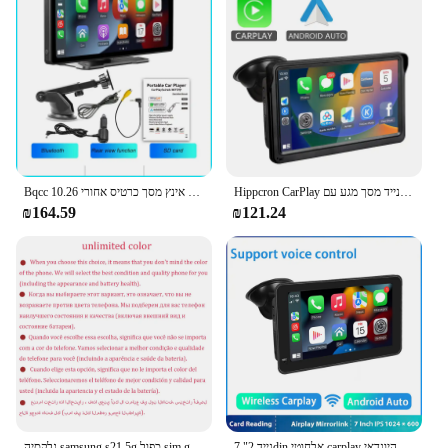
Hippcron CarPlay אנדרואיד אוטומטי רכב רדיו מולטימדיה נגן וידאו 7 אינץ נייד מסך מגע עם USB AUX עבור אחורית מצלמה
Bqcc 10.26 אינץ נייד אינץ מסך כרטיס אחורי hd אחורי מצלמה המכונית רדיו dvr mp5 מולטימדיה נגן וידאו אוטומטי אנדרואיד
₪164.59
₪121.24
7 "נייד 2din אלחוטי carplay רכב אנדרואיד רכב רכב מולטימדיה עבור היונדאי kia toyota honda vw bmw benz האחורי מצלמה אחורית audi
גלקסיה samsung s21 5g כפול sim g9910 6.2 מקורי "oled rom 128GB 256GB זכרון RAM 8GB מצב Snapdragon nfc ned 5g טלפון סלולרי אנדרואיד