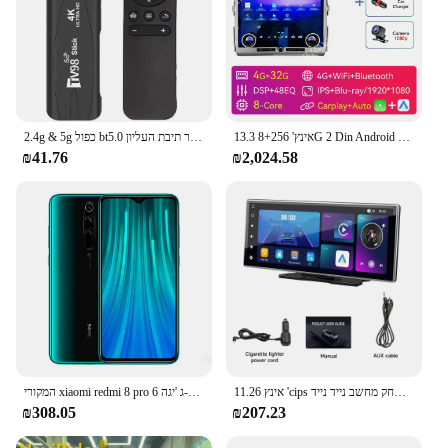
13.3 אינץ' 8+256G 2 Din Android רדיו סטריאו לרכב לטויוטה FJ Cruiser J15 2006-2022 נגן מולטימדיה ניווט GPS Bluetooth Carplay אוטומטי עם מסך בקרת מיזוג אוויר
2.4g & 5g כפול bt5.0 נגן מדיה להגדיר תיבת העליון allwinner hd 4K אנדרואיד מרובעת ליבה 12.1 אנדרואיד מרובעת
₪41.76
₪2,024.58
11.26 אינץ 'cips מסך מגע משחק מולטימדיה נגן וידאו מולטימדיה נייד משחק מחשב נייד נייד MP3 עבור אפל או אנדרואיד
המקורי xiaomi redmi 8 pro 6 ג 'יגה-b/128 ג' יגה-b 4g טלפון סלולרי טלפון נייד mobil טלפון נייד SIM כפול
₪308.05
₪207.23