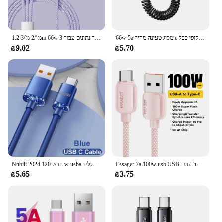
66w 5a מסוג טעינה מהיר c כבל טלפון טלסקופי כבל USB לטלסקופי xiaomi redmi usb c כבל לסמוסק xiaomi redmi usb
1.2 מ '/2 מ'/3m 66w 3 ב 1 כבל טעינה מהיר נתונים עבור huawei xiaomi Samsung
₪9.02
₪5.70
Essager 7a 100w usb USB עבור huawei לכבד 8w 8w מטען מטען מהיר USB כבל עבור xiaomi
Nnbili 2024 120 חדש w usba כדי להקליד c כבל usbc עבור iPhone 15 סדרה pd טעינה מהירה USB כבל נתונים עבור xiaomi oppsamsung
₪5.65
₪3.75