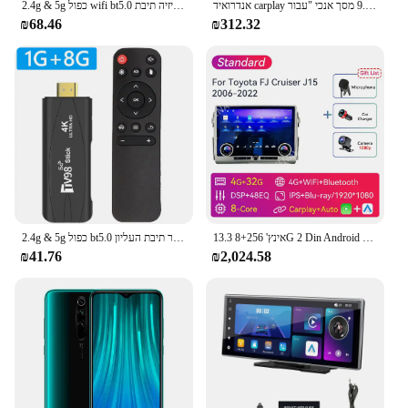
אנדרואיד carplay אלחוטית 14 9.7 מסך אנכי "עבור Nissan tidida להפך 2004 - 2013 רכב סטריאו נגן מולטימדיה אוטומטי סטריאו
2.4g & 5g כפול wifi bt5.0 וידאו להגדיר העליון טלוויזיה תיבת allwinner hd 4k 2k שלט רחוק קול
₪68.46
₪312.32
13.3 אינץ' 8+256G 2 Din Android רדיו סטריאו לרכב לטויוטה FJ Cruiser J15 2006-2022 נגן מולטימדיה ניווט GPS Bluetooth Carplay אוטומטי עם מסך בקרת מיזוג אוויר
2.4g & 5g כפול bt5.0 נגן מדיה להגדיר תיבת העליון allwinner hd 4K אנדרואיד מרובעת ליבה 12.1 אנדרואיד מרובעת
₪41.76
₪2,024.58