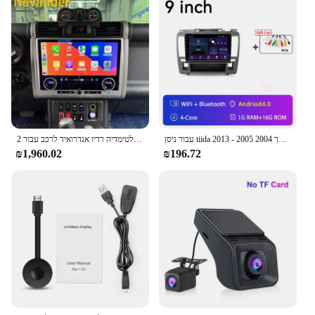
עבור ניסן tiida היפך 2004 2005 - 2013 Tsla 9.7 אנדרואיד אינץ 'רדיו אוטומטי אנדרואיד 14 מכונית אנדרואיד רדיו אוטומטי אנדרואיד
2 שחקן מולטימדיה רדיו אנדרואיד לרכב עבור toyota fj הסיירת j15 2007-2024 אוטומטי עם מסך בקרת מיזוג אוויר
₪1,960.02
₪196.72