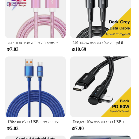
מסגר 240w usb סוג c ל-c כבל pd טעינה מהירה 6a מטען מהיר USB חוט עבור macbook pro 2021 xiaomi huawei
סוג c כבל טעינה מהיר עבור samsung s23 a55 xiaomi redmi הערה 13 poco x5 huawei nova 11 remme iqoo כבל קלוע 3 מ'
₪7.03
₪10.69
Essager 100w usb סוג c כדי USB כבל 90 זווית מעלות עבור ipad macbook pro xiaomi samsung huawei סוג טעינה מהיר-c חוט תאריך טעינה
120w סוג c כבל USB סופר מהיר כבל מטען USB טעינה מהיר USB כבלים מטען טלפון עבור Samsung xiaomi huawei onplus poco oppo
₪5.03
₪7.90