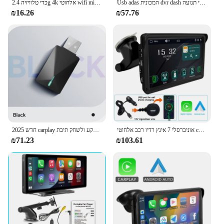
Usb adas המכונית dvr dash עבור שחקן מולטימדיה אנדרואיד אוטומטי קדמי ו מצלמה אחורית לולאה הקלטה גילוי תנועה
כדי טלוויזיה 2.4g 4k אלחוטי wifi mirroring טלוויזיה מקל hdmi מתאם 1080p תצוגה dongle עבור טלפון אנדרואיד טלפון אנדרואיד huawei
₪16.26
₪57.76
אוניברסלי 7 אינץ רדיו רכב אלחוטי carplay אנדרואיד רכב וידאו מולטימדיה נגן Bluetooth מסך מגע למצלמה תצוגה אחורית
2025 חדש carplay אלחוטי אוטומטי אנדרואיד תקע תקע ולשחק תיבת WiFi מיני חכם להתחבר אוניברסלי עבור mazda 3 6
₪71.23
₪103.61