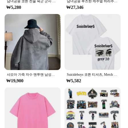
남녀공용 코튼 전술 육군 군사 야구 모자, 미국 미국 국기, 야외 유니섹스 힙합 모자, 달리기용 패션
남녀공용 루즈한 캐주얼 하라주쿠 상의, 2024 미국 가을 겨울 스트리트, 트렌디한 맞춤형 재킷, 커플용
₩5,280
₩27,346
샤모아 가죽 자수 맨투맨 남성용, 아메리칸 스타일, 빈티지 트렌디 브랜드, 캐주얼 루즈핏 후드 재킷, 니치 패션
Suicideboys 코튼 티셔츠, Merch 아메리칸 힙합 O-넥, 유니섹스 캐주얼 반팔, G59 티
₩19,900
₩5,582