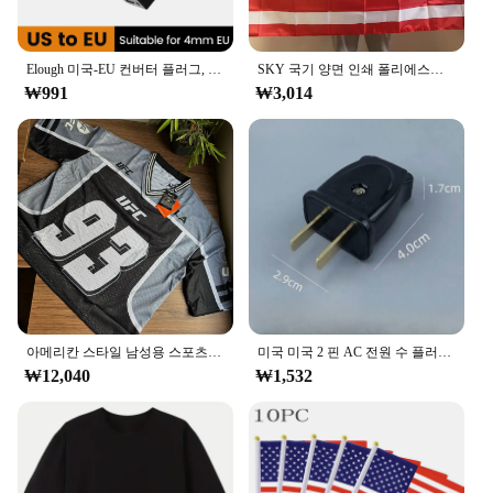
Elough 미국-EU 컨버터 플러그, 미국-유럽 전원 어댑터, 여행용 컨버터, 미국-유럽 플러그 어댑터, 4.0mm
SKY 국기 양면 인쇄 폴리에스터 별과 줄무늬 미국 미국 국기, 고품질 미국 국기, 90X150CM
₩991
₩3,014
아메리칸 스타일 남성용 스포츠 피트니스 티셔츠, 그래피티 스타일, 루즈한 3D 입체 브이넥, 오버사이즈 티셔츠, #93, 여름 신상
미국 미국 2 핀 AC 전원 수 플러그 암 소켓 콘센트 어댑터, 와이어 재배선 익스텐션 코드 커넥터 포함
₩12,040
₩1,532