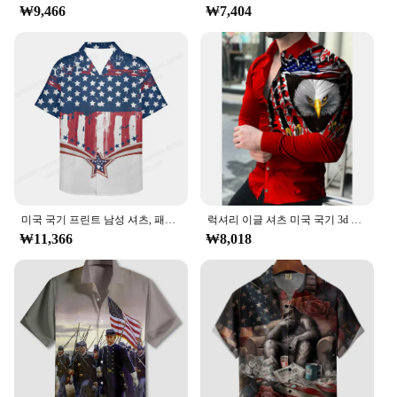
₩9,466
₩7,404
regular fit provides a relaxed silhouette that's
perfect for a laid-back lifestyle. The easy-care
fabric means you can enjoy your shirt without the
hassle of frequent ironing or dry cleaning, making it
a practical choice for busy individuals. Its
lightweight nature ensures you stay cool during the
warmer months, while the vibrant colors and bold
pattern make it a standout piece in any collection.
**Ideal for Vendors and Suppliers**
If you're a vendor or supplier looking to expand
your product offerings, this American Flag Men
미국 국기 프린트 남성 셔츠, 패션 하와이 쿠바 넥 셔츠, 레저 비치 이글 셔츠, 레트로 라펠 칼라 남성 의류
럭셔리 이글 셔츠 미국 국기 3d 프린트 셔츠, 남성 패션 셔츠 하와이 캐주얼 비치 카디건 블라우스 남성 의류
Hawaiian Shirt is an excellent choice. Its wholesale
₩11,366
₩8,018
availability ensures you can purchase in bulk at
competitive prices, making it an attractive option
for retailers. The shirt's design and style cater to a
wide range of customers, from those celebrating
Independence Day to those who appreciate a blend
of national pride and island flair. With its easy-to-
wear design and durable construction, this shirt is
sure to be a hit with your customers.