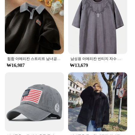
힙합 아메리칸 스트리트 남녀공용 트렌디 개성 폴로 셔츠, 반팔 와플, 빈티지 캐주얼 상의, 하라주쿠 y2k, 여름
남성용 아메리칸 빈티지 자수 두꺼운 반팔 상의, 루즈한 개성 티셔츠, 패션
₩16,987
₩13,679