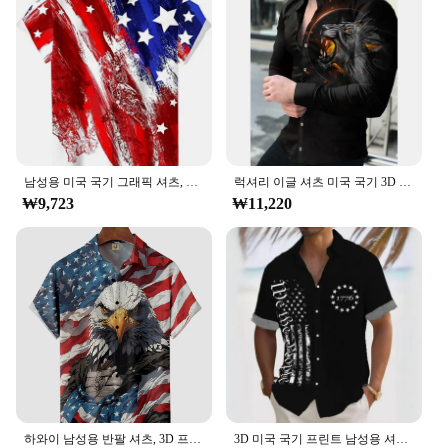
Performance and Property: Durable and easy to care
for
Parts and Accessories: None, standalone shirt
Features:
**Celebrate American Pride with Style**
Embrace the spirit of the land of the free with our
American Flag Men Hawaiian Shirt. This unique
blend of American patriotism and tropical vibes is a
perfect choice for those who want to showcase their
남성용 미국 국기 그래픽 셔츠, 3D 프린트 하와이안 비치 셔츠, 반팔 y2k 상의, 빈티지 의류, 라펠 블라우스
럭셔리 이글 셔츠 미국 국기 3D 프린트 셔츠, 남성 패션 셔츠, 하와이 캐주얼 비치 가디건 블라우스, 남성 의류, 신제품
love for the country while enjoying a relaxed,
₩9,723
₩11,220
beach-ready look. The high-quality cotton blend
ensures durability and comfort, making it an ideal
choice for both casual outings and more formal
events. The classic American Flag pattern is a nod
to national pride, while the Hawaiian flair adds a
touch of tropical charm, making it a versatile
addition to any wardrobe.
**Versatile and Easy-Care Attire**
Whether you're heading to a barbecue, a sports
event, or a casual gathering, this shirt is designed to
하와이 남성용 반팔 셔츠, 3D 프린트, 미국 국기, 여름 캐주얼 의류, 남아용 스트리트 패션 셔츠
3D 미국 국기 프린트 남성용 셔츠, 캐주얼 반팔 셔츠, 루즈 오버사이즈 남성 의류, 레트로 하와이 셔츠, 여름
keep you looking sharp and feeling comfortable. Its