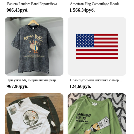
Pantera Pandora Band Европейская и американская рок-хэви-метал Периферийные устройства с коротким рукавом Хип-хоп Жареная уличная женская трендовая футболка
American Flag Camouflage Hoodie Men Clothing 3D USA Patriotic Printed New in Hoodies Women Harajuku Fashion y2k Pocket Pullover
906,43руб.
1 566,34руб.
Три утки Ah, американские ретро футболки с героями мультфильмов, мужская модная летняя одежда высокого качества, хлопковые футболки с круглым вырезом, большие топы
Прямоугольная наклейка с американским флагом Соединенных Штатов, наклейка на бампер, водонепроницаемая виниловая наклейка, автомобильные аксессуары
967,90руб.
124,60руб.