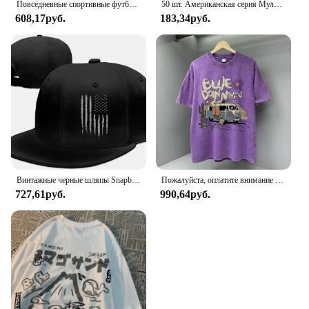
Повседневные спортивные футболки с американским флагом, женские топы с коротким рукавом и круглым вырезом
50 шт. Американская серия Мультяшные милые водонепроницаемые Стикеры для скейтборда сноуборда Ретро наклейки
608,17руб.
183,34руб.
Винтажные черные шляпы Snapback с американским флагом для мужчин, бейсболка, регулируемая плоская бейсболка, дальнобойщик, подарок папету, мужской ремешок, друг мальчика
Пожалуйста, оплатите внимание на американскую ретро мужскую футболку с героями мультфильмов, свободные футболки большого размера, хлопковые футболки, дышащие футболки в стиле хип-хоп
727,61руб.
990,64руб.