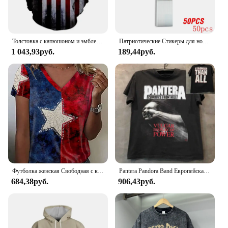
everyday wardrobe.
Толстовка с капюшоном и эмблемой американского флага США, Мужская одежда, толстовки с капюшоном с 3D принтом в виде американского духа, женский модный пуловер в стиле Харадзюку y2k с капюшоном
Патриотические Стикеры для ноутбуков, карт и скрапбукинга, 50-250 шт.
1 043,93руб.
189,44руб.
Футболка женская Свободная с коротким рукавом и V-образным вырезом
Pantera Pandora Band Европейская и американская рок-хэви-метал Периферийные устройства с коротким рукавом Хип-хоп Жареная уличная женская трендовая футболка
684,38руб.
906,43руб.