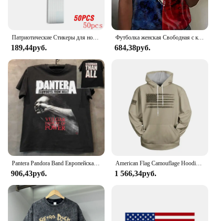
Патриотические Стикеры для ноутбуков, карт и скрапбукинга, 50-250 шт.
Футболка женская Свободная с коротким рукавом и V-образным вырезом
189,44руб.
684,38руб.
Pantera Pandora Band Европейская и американская рок-хэви-метал Периферийные устройства с коротким рукавом Хип-хоп Жареная уличная женская трендовая футболка
American Flag Camouflage Hoodie Men Clothing 3D USA Patriotic Printed New in Hoodies Women Harajuku Fashion y2k Pocket Pullover
906,43руб.
1 566,34руб.