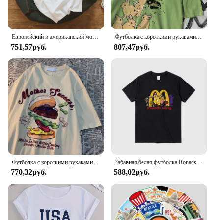
Европейский и американский модный наряд для пар, забавная хлопковая футболка с короткими рукавами для мужчин, летний свободный топ с короткими рукавами для женщин
Футболка с короткими рукавами и принтом кролика в американском стиле ретро для мужчин и женщин в стиле Харадзюку, универсальная футболка из чистого хлопка с круглым вырезом
751,57руб.
807,47руб.
Футболка с короткими рукавами и принтом в американском стиле ретро для мужчин и женщин, уличная свободная универсальная забавная футболка с короткими рукавами
Забавная белая футболка Ronads Gang в американском ретро-стиле, свободная летняя футболка унисекс с коротким рукавом, Модный милый топ с круглым вырезом
770,32руб.
588,02руб.