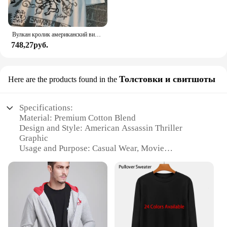
Вулкан кролик американский винтажный мультяшный принт из чистого хлопка с короткими рукавами футболка для мужчин и женщин модная свободная универсальная футболка для пар
748,27руб.
Толстовки и свитшоты
Here are the products found in the
Specifications:
Material: Premium Cotton Blend
Design and Style: American Assassin Thriller
Graphic
Usage and Purpose: Casual Wear, Movie
Merchandise
Performance and Property: Soft Touch, Comfortable
Fit
Shape or Size: Standard Sweatshirt and Hoodie
Sizes
Parts and Accessories: None