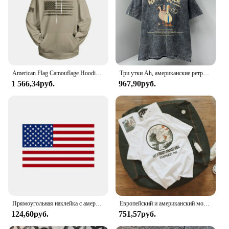
American Flag Camouflage Hoodie Men Clothing 3D USA Patriotic Printed New in Hoodies Women Harajuku Fashion y2k Pocket Pullover
Три утки Ah, американские ретро футболки с героями мультфильмов, мужская модная летняя одежда высокого качества, хлопковые футболки с круглым вырезом, большие топы
1 566,34руб.
967,90руб.
Прямоугольная наклейка с американским флагом Соединенных Штатов, наклейка на бампер, водонепроницаемая виниловая наклейка, автомобильные аксессуары
Европейский и американский модный наряд для пар, забавная хлопковая футболка с короткими рукавами для мужчин, летний свободный топ с короткими рукавами для женщин
124,60руб.
751,57руб.