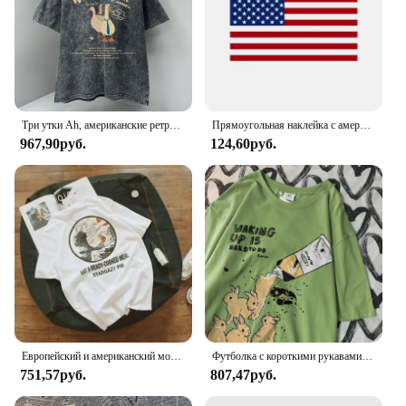
Три утки Ah, американские ретро футболки с героями мультфильмов, мужская модная летняя одежда высокого качества, хлопковые футболки с круглым вырезом, большие топы
Прямоугольная наклейка с американским флагом Соединенных Штатов, наклейка на бампер, водонепроницаемая виниловая наклейка, автомобильные аксессуары
967,90руб.
124,60руб.
Европейский и американский модный наряд для пар, забавная хлопковая футболка с короткими рукавами для мужчин, летний свободный топ с короткими рукавами для женщин
Футболка с короткими рукавами и принтом кролика в американском стиле ретро для мужчин и женщин в стиле Харадзюку, универсальная футболка из чистого хлопка с круглым вырезом
751,57руб.
807,47руб.