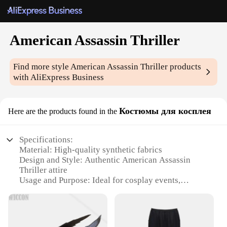
American Assassin Thriller
Find more style
American Assassin Thriller
products
with AliExpress Business
Костюмы для косплея
Here are the products found in the
Specifications:
Material: High-quality synthetic fabrics
Design and Style: Authentic American Assassin
Thriller attire
Usage and Purpose: Ideal for cosplay events,
themed parties, or as a collectible
Performance and Property: Durable and comfortable
for extended wear
Parts and Accessories: Complete set including