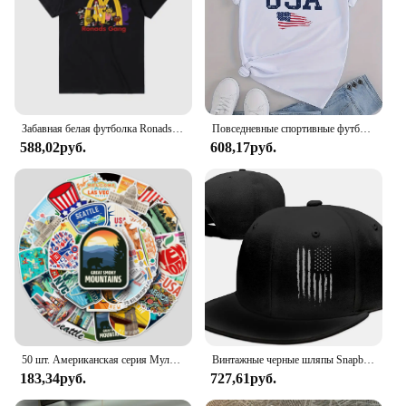
Забавная белая футболка Ronads Gang в американском ретро-стиле, свободная летняя футболка унисекс с коротким рукавом, Модный милый топ с круглым вырезом
Повседневные спортивные футболки с американским флагом, женские топы с коротким рукавом и круглым вырезом
588,02руб.
608,17руб.
50 шт. Американская серия Мультяшные милые водонепроницаемые Стикеры для скейтборда сноуборда Ретро наклейки
Винтажные черные шляпы Snapback с американским флагом для мужчин, бейсболка, регулируемая плоская бейсболка, дальнобойщик, подарок папету, мужской ремешок, друг мальчика
183,34руб.
727,61руб.