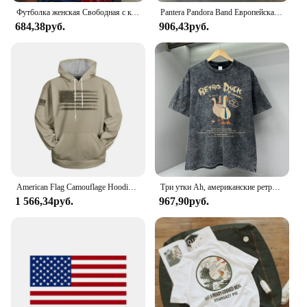
Футболка женская Свободная с коротким рукавом и V-образным вырезом
Pantera Pandora Band Европейская и американская рок-хэви-метал Периферийные устройства с коротким рукавом Хип-хоп Жареная уличная женская трендовая футболка
684,38руб.
906,43руб.
American Flag Camouflage Hoodie Men Clothing 3D USA Patriotic Printed New in Hoodies Women Harajuku Fashion y2k Pocket Pullover
Три утки Ah, американские ретро футболки с героями мультфильмов, мужская модная летняя одежда высокого качества, хлопковые футболки с круглым вырезом, большие топы
1 566,34руб.
967,90руб.