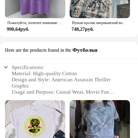
Пожалуйста, оплатите внимание на американскую ретро мужскую футболку с героями мультфильмов, свободные футболки большого размера, хлопковые футболки, дышащие футболки в стиле хип-хоп
Вулкан кролик американский винтажный мультяшный принт из чистого хлопка с короткими рукавами футболка для мужчин и женщин модная свободная универсальная футболка для пар
990,64руб.
748,27руб.
Футболки
Here are the products found in the
Specifications:
Material: High-quality Cotton
Design and Style: American Assassin Thriller
Graphic
Usage and Purpose: Casual Wear, Movie Fan
Apparel
Typical Adaptive Scenario: Social Gatherings,
Movie Nights
Shape or Size or Weight or Quantity: Standard Fit,
Available in Sets
Performance and Property: Comfortable, Durable
Fabric