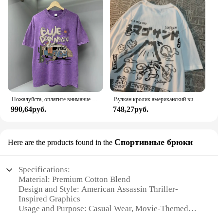
Пожалуйста, оплатите внимание на американскую ретро мужскую футболку с героями мультфильмов, свободные футболки большого размера, хлопковые футболки, дышащие футболки в стиле хип-хоп
Вулкан кролик американский винтажный мультяшный принт из чистого хлопка с короткими рукавами футболка для мужчин и женщин модная свободная универсальная футболка для пар
990,64руб.
748,27руб.
Спортивные брюки
Here are the products found in the
Specifications:
Material: Premium Cotton Blend
Design and Style: American Assassin Thriller-
Inspired Graphics
Usage and Purpose: Casual Wear, Movie-Themed