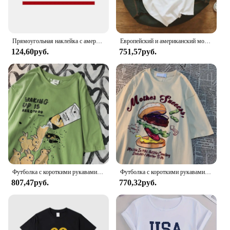
Прямоугольная наклейка с американским флагом Соединенных Штатов, наклейка на бампер, водонепроницаемая виниловая наклейка, автомобильные аксессуары
Европейский и американский модный наряд для пар, забавная хлопковая футболка с короткими рукавами для мужчин, летний свободный топ с короткими рукавами для женщин
124,60руб.
751,57руб.
Футболка с короткими рукавами и принтом кролика в американском стиле ретро для мужчин и женщин в стиле Харадзюку, универсальная футболка из чистого хлопка с круглым вырезом
Футболка с короткими рукавами и принтом в американском стиле ретро для мужчин и женщин, уличная свободная универсальная забавная футболка с короткими рукавами
807,47руб.
770,32руб.