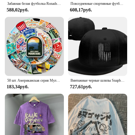
Забавная белая футболка Ronads Gang в американском ретро-стиле, свободная летняя футболка унисекс с коротким рукавом, Модный милый топ с круглым вырезом
Повседневные спортивные футболки с американским флагом, женские топы с коротким рукавом и круглым вырезом
588,02руб.
608,17руб.
50 шт. Американская серия Мультяшные милые водонепроницаемые Стикеры для скейтборда сноуборда Ретро наклейки
Винтажные черные шляпы Snapback с американским флагом для мужчин, бейсболка, регулируемая плоская бейсболка, дальнобойщик, подарок папету, мужской ремешок, друг мальчика
183,34руб.
727,61руб.