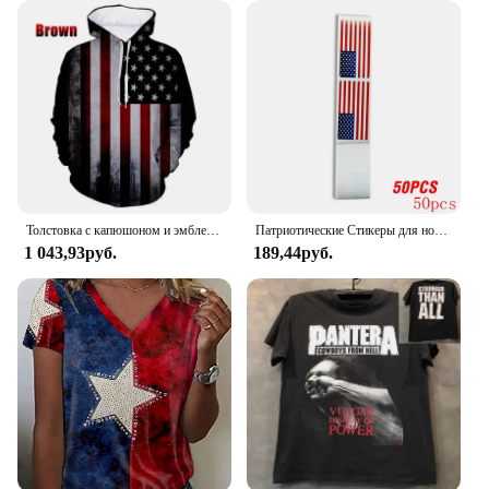
Толстовка с капюшоном и эмблемой американского флага США, Мужская одежда, толстовки с капюшоном с 3D принтом в виде американского духа, женский модный пуловер в стиле Харадзюку y2k с капюшоном
Патриотические Стикеры для ноутбуков, карт и скрапбукинга, 50-250 шт.
1 043,93руб.
189,44руб.