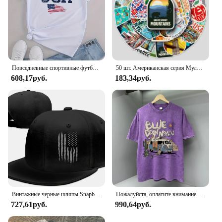
Повседневные спортивные футболки с американским флагом, женские топы с коротким рукавом и круглым вырезом
50 шт. Американская серия Мультяшные милые водонепроницаемые Стикеры для скейтборда сноуборда Ретро наклейки
608,17руб.
183,34руб.
Винтажные черные шляпы Snapback с американским флагом для мужчин, бейсболка, регулируемая плоская бейсболка, дальнобойщик, подарок папету, мужской ремешок, друг мальчика
Пожалуйста, оплатите внимание на американскую ретро мужскую футболку с героями мультфильмов, свободные футболки большого размера, хлопковые футболки, дышащие футболки в стиле хип-хоп
727,61руб.
990,64руб.