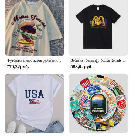
Футболка с короткими рукавами и принтом в американском стиле ретро для мужчин и женщин, уличная свободная универсальная забавная футболка с короткими рукавами
Забавная белая футболка Ronads Gang в американском ретро-стиле, свободная летняя футболка унисекс с коротким рукавом, Модный милый топ с круглым вырезом
770,32руб.
588,02руб.