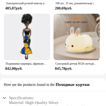
Электрический ручной миксер из нержавеющей стали, Легкий Блендер для выпечки и приготовления пищи
100 шт., 35 мм, романтическая губка, атласная ткань, лепестки в форме сердца, свадебные конфетти, настольная кровать, лепестки в форме сердца, свадебное украшение на день Святого Валентина
405,87руб.
200,69руб.
Подвижные шарниры, африканская черная кукла для американских кукол, аксессуары, тело Nudy с одеждой для Барби, игрушка для девочки, ролевая детская игрушка, подарок
Сенсорный датчик RGB светодиодный ночник с кроликом, 16 цветов, USB перезаряжаемая силиконовая лампа в виде кролика для детей, детские игрушки, подарок на фестиваль
842,00руб.
845,78руб.
Походные куртки
Here are the products found in the
Specifications:
Material: High-Quality Silver