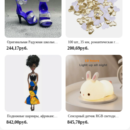
popular choice for those who appreciate
minimalistic yet elegant jewelry. Its durability and
resistance to tarnish make it a reliable choice for
everyday wear, while its adaptability ensures it
remains a timeless accessory for years to come.
Оригинальная Радужная школьная кукла, можно выбрать обувь, каблук, сапоги, игрушки для девочек «сделай сам»
100 шт., 35 мм, романтическая губка, атласная ткань, лепестки в форме сердца, свадебные конфетти, настольная кровать, лепестки в форме сердца, свадебное украшение на день Святого Валентина
244,17руб.
200,69руб.
Подвижные шарниры, африканская черная кукла для американских кукол, аксессуары, тело Nudy с одеждой для Барби, игрушка для девочки, ролевая детская игрушка, подарок
Сенсорный датчик RGB светодиодный ночник с кроликом, 16 цветов, USB перезаряжаемая силиконовая лампа в виде кролика для детей, детские игрушки, подарок на фестиваль
842,00руб.
845,78руб.