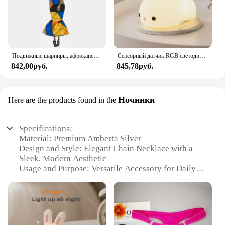
Подвижные шарниры, африканская черная кукла для американских кукол, аксессуары, тело Nudy с одеждой для Барби, игрушка для девочки, ролевая детская игрушка, подарок
Сенсорный датчик RGB светодиодный ночник с кроликом, 16 цветов, USB перезаряжаемая силиконовая лампа в виде кролика для детей, детские игрушки, подарок на фестиваль
842,00руб.
845,78руб.
Ночники
Here are the products found in the
Specifications:
Material: Premium Amberta Silver
Design and Style: Elegant Chain Necklace with a
Sleek, Modern Aesthetic
Usage and Purpose: Versatile Accessory for Daily
Wear or Special Occasions
Type and Category: Fashion Jewelry, Necklaces
Performance and Property: Durable, Tarnish-
Resistant Finish
Parts and Accessories: Comes with a Secure Lobster