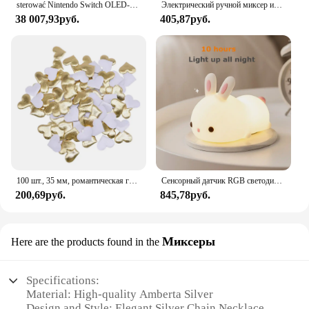
sterować Nintendo Switch OLED-модель, белый набор, 7-дюймовый цветной экран, ручка Joy Con, улучшенная аудиорегулируема консоль, стабильный режим телевизора
Электрический ручной миксер из нержавеющей стали, Легкий Блендер для выпечки и приготовления пищи
38 007,93руб.
405,87руб.
100 шт., 35 мм, романтическая губка, атласная ткань, лепестки в форме сердца, свадебные конфетти, настольная кровать, лепестки в форме сердца, свадебное украшение на день Святого Валентина
Сенсорный датчик RGB светодиодный ночник с кроликом, 16 цветов, USB перезаряжаемая силиконовая лампа в виде кролика для детей, детские игрушки, подарок на фестиваль
200,69руб.
845,78руб.
Миксеры
Here are the products found in the
Specifications:
Material: High-quality Amberta Silver
Design and Style: Elegant Silver Chain Necklace