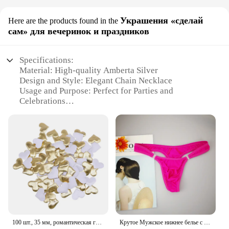
Украшения «сделай
Here are the products found in the
сам» для вечеринок и праздников
Specifications:
Material: High-quality Amberta Silver
Design and Style: Elegant Chain Necklace
Usage and Purpose: Perfect for Parties and
Celebrations
Category: Fashion Accessories
Performance and Property: Durable and Tarnish-
Resistant
Shape or Size or Weight or Quantity: Versatile
Length Options
Features:
**Elegant Craftsmanship and Versatility**
The Amberta Silver Chain Necklace is a testament
to timeless elegance, crafted from high-quality
Amberta silver that promises durability and a
100 шт., 35 мм, романтическая губка, атласная ткань, лепестки в форме сердца, свадебные конфетти, настольная кровать, лепестки в форме сердца, свадебное украшение на день Святого Валентина
Крутое Мужское нижнее белье с пуговицами, сексуальное эротическое нижнее белье для мужчин, стринги для геев, Размеры M L XL
tarnish-resistant finish. Its sleek design and stylish