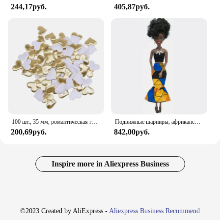
244,17руб.
405,87руб.
100 шт., 35 мм, романтическая губка, атласная ткань, лепестки в форме сердца, свадебные конфетти, настольная кровать, лепестки в форме сердца, свадебное украшение на день Святого Валентина
Подвижные шарниры, африканская черная кукла для американских кукол, аксессуары, тело Nudy с одеждой для Барби, игрушка для девочки, ролевая детская игрушка, подарок
200,69руб.
842,00руб.
Inspire more in Aliexpress Business
©2023 Created by AliExpress -
Aliexpress Business Recommend