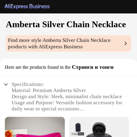
Amberta Silver Chain Necklace
Find more style
Amberta Silver Chain Necklace
products with AliExpress Business
Стринги и тонги
Here are the products found in the
Specifications:
Material: Premium Amberta Silver
Design and Style: Sleek, minimalist chain necklace
Usage and Purpose: Versatile fashion accessory for
daily wear or special occasions
Type and Category: Fashion Jewelry
Shape or Size or Weight or Quantity: Available in
various lengths and weights to suit individual
preferences