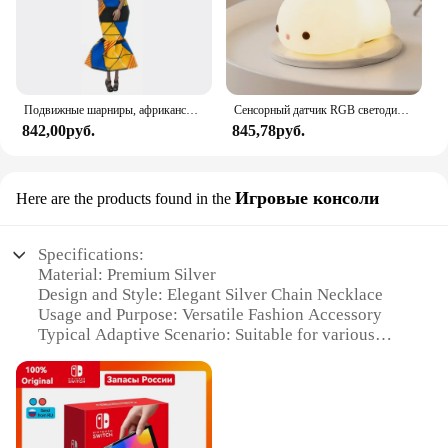
Подвижные шарниры, африканская черная кукла для американских кукол, аксессуары, тело Nudy с одеждой для Барби, игрушка для девочки, ролевая детская игрушка, подарок
Сенсорный датчик RGB светодиодный ночник с кроликом, 16 цветов, USB перезаряжаемая силиконовая лампа в виде кролика для детей, детские игрушки, подарок на фестиваль
842,00руб.
845,78руб.
Игровые консоли
Here are the products found in the
Specifications:
Material: Premium Silver
Design and Style: Elegant Silver Chain Necklace
Usage and Purpose: Versatile Fashion Accessory
Typical Adaptive Scenario: Suitable for various
occasions, from casual outings to formal events
Shape or Size or Weight or Quantity: Necklace
length adjustable to fit different neck sizes
Performance and Property: Durable and
hypoallergenic