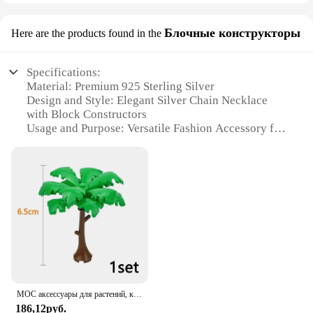
Блочные конструкторы
Here are the products found in the
Specifications:
Material: Premium 925 Sterling Silver
Design and Style: Elegant Silver Chain Necklace
with Block Constructors
Usage and Purpose: Versatile Fashion Accessory for
Daily Wear or Special Occasions
Shape or Size: Available in Various Lengths to Suit
Individual Preferences
Performance and Property: Durable and Tarnish-
Resistant for Long-Lasting Wear
Parts and Accessories: Comes with a Secure Lobster
Clasp for Easy Fastening
Features:
|Wholesale|Vendors|
MOC аксессуары для растений, кирпичи 3471 2435 6064 3778, городской дом, деревья, сосна, колючая кущ, зеленая трава, военные строительные кирпичи, игрушки
**Elegant Craftsmanship and Durability**
186,12руб.
The Amberta Silver Chain Necklace is a testament