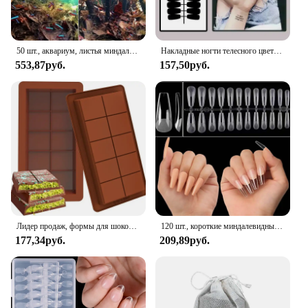
50 шт., аквариум, листья миндаля, листья катапупы, аквариум, аквариум, очистка рыб, индийское миндальное дерево, захват, лист, баланс воды, кислота PH
Накладные ногти телесного цвета с желеобразным клеем, 24 шт.
553,87руб.
157,50руб.
Лидер продаж, формы для шоколада, 2 упаковки, большие и толстые силиконовые формы для шоколадных батончиков, большая форма для шоколадных конфет
120 шт., короткие миндалевидные овальные накладные кончики ногтей, система расширения, скульптурный гель для ногтей с полным покрытием, французские балерины, капсулы, накладные советы
177,34руб.
209,89руб.