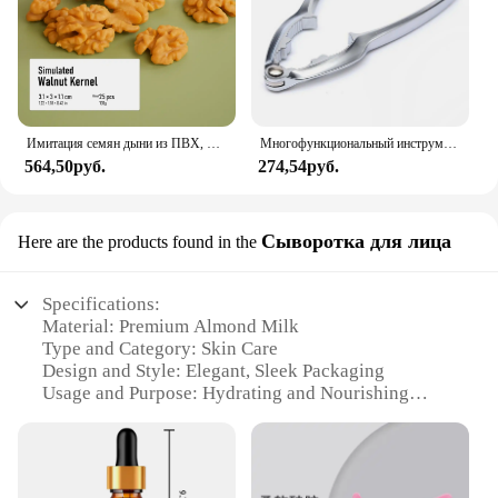
Имитация семян дыни из ПВХ, модель Jujube, кофейных орехов, ядра, миндаль, торт, десерт, магазин, демонстрация, искусственный орех, дисплей еды
Многофункциональный инструмент для крепления орехов, щипцы для орехов, удобный для пользователя для орехов, орехов
564,50руб.
274,54руб.
Сыворотка для лица
Here are the products found in the
Specifications:
Material: Premium Almond Milk
Type and Category: Skin Care
Design and Style: Elegant, Sleek Packaging
Usage and Purpose: Hydrating and Nourishing
Performance and Property: Lightweight, Non-
Greasy Formula
Quantity: Available in Sets for Optimal Skin Care
Routine