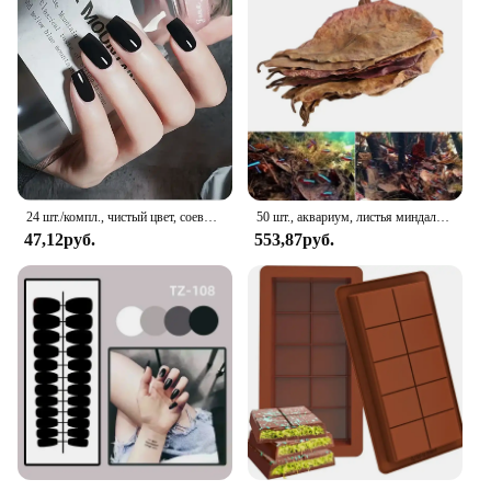
24 шт./компл., чистый цвет, соевый красный миндаль, накладные кончики ногтей, съемный наконечник, накладные ногти, французский клей, акриловый пресс для ногтей
50 шт., аквариум, листья миндаля, листья катапупы, аквариум, аквариум, очистка рыб, индийское миндальное дерево, захват, лист, баланс воды, кислота PH
47,12руб.
553,87руб.