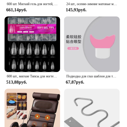
600 шт. Мягкий гель для ногтей, накладные ногти с полным покрытием для акрилового геля, очень короткий миндальный ноготь, квадратный, средний
24 шт., осенне-зимние матовые миндалевидные накладные ногти с клеем, принтом листьев розы, дизайн ногтей, простое полное покрытие, пресс на акриловых ногтях, советы
661,14руб.
145,93руб.
600 шт., мягкие Типсы для ногтей с эффектом миндаля
Подводка для глаз шаблон для туши для ресниц аппликатор многофункциональная силиконовая кисть для ресниц инструмент для макияжа глаз Макияж
513,88руб.
67,87руб.