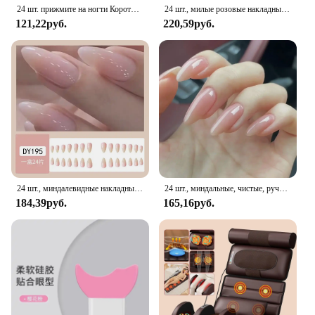
24 шт. прижмите на ногти Короткие миндаль розовый конфеты цвет белый градиент искусственные ногти для девушек матерей женщин милый подарок
24 шт., милые розовые накладные ногти с бантом и сердечками, милые накладные ногти, миндалевидные съемные французские накладные ногти, полное покрытие, советы по дизайну ногтей
121,22руб.
220,59руб.
24 шт., миндалевидные накладные ногти, милая клубника с французским дизайном, простые белые носимые накладные ногти, украшение, пресс на кончиках ногтей, искусство
24 шт., миндальные, чистые, ручной работы, накладные ногти, полное покрытие, бабочка, французский жемчуг, бриллиант, накладные ногти, носимые маникюрные типсы, искусство
184,39руб.
165,16руб.