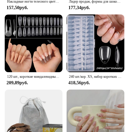
Накладные ногти телесного цвета с желеобразным клеем, 24 шт.
Лидер продаж, формы для шоколада, 2 упаковки, большие и толстые силиконовые формы для шоколадных батончиков, большая форма для шоколадных конфет
157,50руб.
177,34руб.
120 шт., короткие миндалевидные овальные накладные кончики ногтей, система расширения, скульптурный гель для ногтей с полным покрытием, французские балерины, капсулы, накладные советы
240 шт./кор. XS, набор коротких миндалевидных накладных ногтей, полуматовые кончики ногтей, накладные ногти для маленьких маникюрных наборов инструментов для наращивания ногтей
209,89руб.
418,56руб.