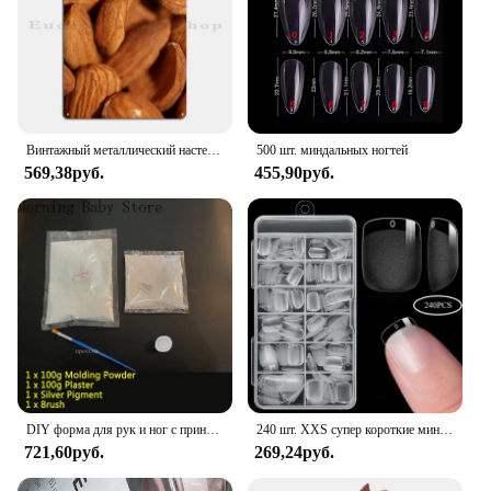
Винтажный металлический настенный знак с изображением сухофруктов и миндаля, идеально подходит для домашнего декора, мужская пещера, кинотеатр, клубный бар, ретро, жестяной постер, искусство
500 шт. миндальных ногтей
569,38руб.
455,90руб.
DIY форма для рук и ног с принтом для детского сувенира, детская гипсовая форма, комплект для литья рук и ног, свадебные аксессуары для пар, домашний декор, подарки
240 шт. XXS супер короткие миндалевидные полное покрытие скульптурные мягкие гелевые типсы для ногтей пресс на искусственных ногтях на заказ для коротких маленьких ногтей
721,60руб.
269,24руб.