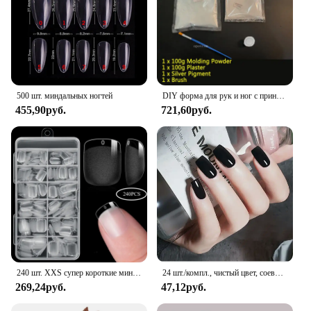
500 шт. миндальных ногтей
DIY форма для рук и ног с принтом для детского сувенира, детская гипсовая форма, комплект для литья рук и ног, свадебные аксессуары для пар, домашний декор, подарки
455,90руб.
721,60руб.
240 шт. XXS супер короткие миндалевидные полное покрытие скульптурные мягкие гелевые типсы для ногтей пресс на искусственных ногтях на заказ для коротких маленьких ногтей
24 шт./компл., чистый цвет, соевый красный миндаль, накладные кончики ногтей, съемный наконечник, накладные ногти, французский клей, акриловый пресс для ногтей
269,24руб.
47,12руб.