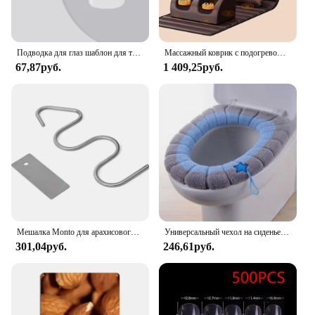
Подводка для глаз шаблон для туши для ресниц аппликатор многофункциональная силиконовая кисть для ресниц инструмент для макияжа глаз Макияж
Массажный коврик с подогревом, 10 узлов, массажный коврик для всего тела, регулируемые подушки, грелки, массажер для всего тела для шеи
67,87руб.
1 409,25руб.
Мешалка Monto для арахисового масла со скребком, инструмент для смешивания миндального масла, Многофункциональный кухонный инструмент для смешивания масла и джема
Универсальный чехол на сиденье унитаза, зимний теплый мягкий коврик для унитаза, моющийся съемный коврик для ванной комнаты с откидной ручкой, бытовой
301,04руб.
246,61руб.