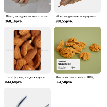
10 шт., накладные ногти «русалка»
20 шт. натуральные аквариумные украшения из листьев кашаппы, инструменты для очистки аквариума, очистка воды, рыба из миндальных листьев
368,16руб.
280,55руб.
Сухие фрукты, миндаль, крупный план, металлические знаки, настенная пещера, кинотеатр, создание клуба, бар, печать, жестяной знак, плакат
Имитация семян дыни из ПВХ, модель Jujube, кофейных орехов, ядра, миндаль, торт, десерт, магазин, демонстрация, искусственный орех, дисплей еды
844,68руб.
564,50руб.