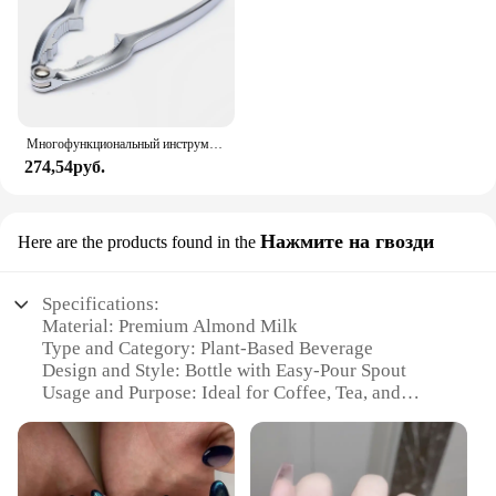
Многофункциональный инструмент для крепления орехов, щипцы для орехов, удобный для пользователя для орехов, орехов
274,54руб.
Нажмите на гвозди
Here are the products found in the
Specifications:
Material: Premium Almond Milk
Type and Category: Plant-Based Beverage
Design and Style: Bottle with Easy-Pour Spout
Usage and Purpose: Ideal for Coffee, Tea, and
Smoothies
Typical Adaptive Scenario: Suitable for Various
Dietary Needs
Shape or Size or Weight or Quantity: Available in