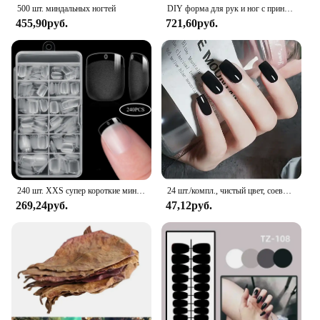
500 шт. миндальных ногтей
DIY форма для рук и ног с принтом для детского сувенира, детская гипсовая форма, комплект для литья рук и ног, свадебные аксессуары для пар, домашний декор, подарки
455,90руб.
721,60руб.
240 шт. XXS супер короткие миндалевидные полное покрытие скульптурные мягкие гелевые типсы для ногтей пресс на искусственных ногтях на заказ для коротких маленьких ногтей
24 шт./компл., чистый цвет, соевый красный миндаль, накладные кончики ногтей, съемный наконечник, накладные ногти, французский клей, акриловый пресс для ногтей
269,24руб.
47,12руб.