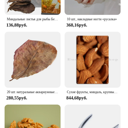
Миндальные листья для рыбы Бетта, кондиционер для воды, листья, аксессуары для бака для креветок для создания естественного обитания, улучшает иммунитет
10 шт., накладные ногти «русалка»
136,88руб.
368,16руб.
20 шт. натуральные аквариумные украшения из листьев кашаппы, инструменты для очистки аквариума, очистка воды, рыба из миндальных листьев
Сухие фрукты, миндаль, крупный план, металлические знаки, настенная пещера, кинотеатр, создание клуба, бар, печать, жестяной знак, плакат
280,55руб.
844,68руб.