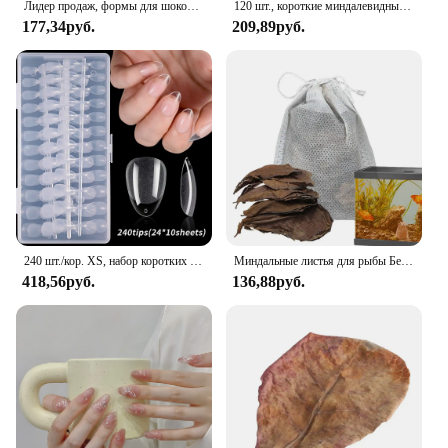
Лидер продаж, формы для шоколада, 2 упаковки, большие и толстые силиконовые формы для шоколадных батончиков, большая форма для шоколадных конфет
120 шт., короткие миндалевидные овальные накладные кончики ногтей, система расширения, скульптурный гель для ногтей с полным покрытием, французские балерины, капсулы, накладные советы
177,34руб.
209,89руб.
240 шт./кор. XS, набор коротких миндалевидных накладных ногтей, полуматовые кончики ногтей, накладные ногти для маленьких маникюрных наборов инструментов для наращивания ногтей
Миндальные листья для рыбы Бетта, кондиционер для воды, листья, аксессуары для бака для креветок для создания естественного обитания, улучшает иммунитет
418,56руб.
136,88руб.