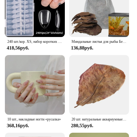
240 шт./кор. XS, набор коротких миндалевидных накладных ногтей, полуматовые кончики ногтей, накладные ногти для маленьких маникюрных наборов инструментов для наращивания ногтей
Миндальные листья для рыбы Бетта, кондиционер для воды, листья, аксессуары для бака для креветок для создания естественного обитания, улучшает иммунитет
418,56руб.
136,88руб.
10 шт., накладные ногти «русалка»
20 шт. натуральные аквариумные украшения из листьев кашаппы, инструменты для очистки аквариума, очистка воды, рыба из миндальных листьев
368,16руб.
280,55руб.