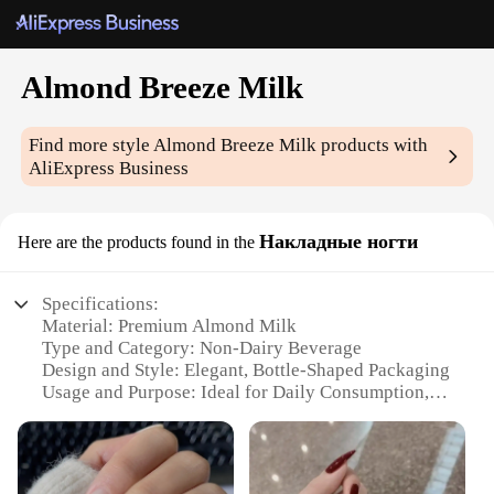
Almond Breeze Milk
Find more style
Almond Breeze Milk
products with
AliExpress Business
Накладные ногти
Here are the products found in the
Specifications:
Material: Premium Almond Milk
Type and Category: Non-Dairy Beverage
Design and Style: Elegant, Bottle-Shaped Packaging
Usage and Purpose: Ideal for Daily Consumption,
Baking, and Cooking
Typical Adaptive Scenario: Suitable for Vegans,
Lactose Intolerant, and Health-Conscious
Individuals