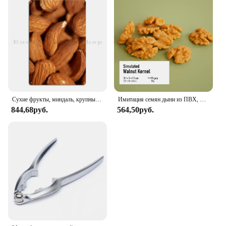
Сухие фрукты, миндаль, крупный план, металлические знаки, настенная пещера, кинотеатр, создание клуба, бар, печать, жестяной знак, плакат
Имитация семян дыни из ПВХ, модель Jujube, кофейных орехов, ядра, миндаль, торт, десерт, магазин, демонстрация, искусственный орех, дисплей еды
844,68руб.
564,50руб.