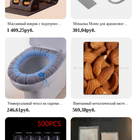
Массажный коврик с подогревом, 10 узлов, массажный коврик для всего тела, регулируемые подушки, грелки, массажер для всего тела для шеи
Мешалка Monto для арахисового масла со скребком, инструмент для смешивания миндального масла, Многофункциональный кухонный инструмент для смешивания масла и джема
1 409,25руб.
301,04руб.
Универсальный чехол на сиденье унитаза, зимний теплый мягкий коврик для унитаза, моющийся съемный коврик для ванной комнаты с откидной ручкой, бытовой
Винтажный металлический настенный знак с изображением сухофруктов и миндаля, идеально подходит для домашнего декора, мужская пещера, кинотеатр, клубный бар, ретро, жестяной постер, искусство
246,61руб.
569,38руб.