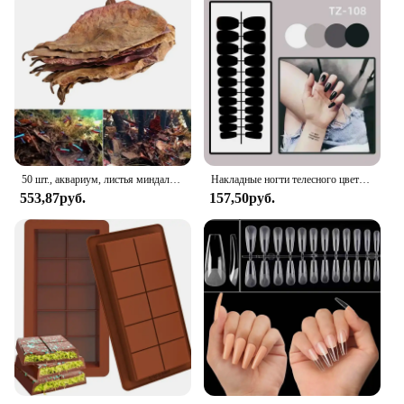
50 шт., аквариум, листья миндаля, листья катапупы, аквариум, аквариум, очистка рыб, индийское миндальное дерево, захват, лист, баланс воды, кислота PH
Накладные ногти телесного цвета с желеобразным клеем, 24 шт.
553,87руб.
157,50руб.