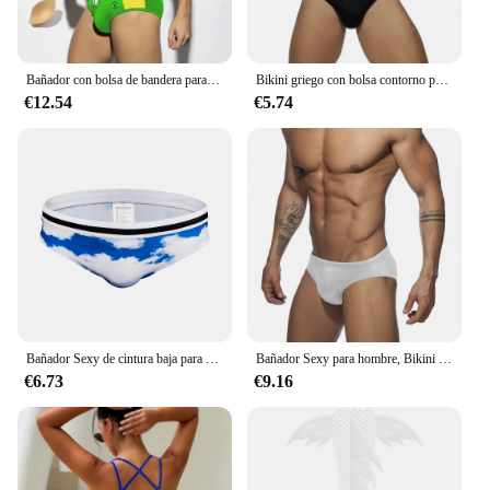
Bañador con bolsa de bandera para hombre, ropa de baño Sexy con almohadilla de realce, traje de baño corto UXH para Surf y playa, novedad
Bikini griego con bolsa contorno para hombre, bañador Sexy de cintura baja, ropa de baño, pantalones cortos de Surf para playa, traje de baño de secado rápido
€12.54
€5.74
Bañador Sexy de cintura baja para hombre, traje de baño azul cielo, almohadilla de secado rápido de nailon, ropa de baño deportiva para surfear en la playa
Bañador Sexy para hombre, Bikini ajustado con almohadilla, traje de baño de bailarina, cintura baja, modelo de lucha
€6.73
€9.16