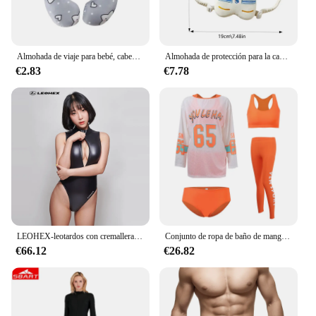
Almohada de viaje para bebé, cabeza y cuello mejorada para almohada de apoyo, asiento de coche, silla de paseo, viaje
Almohada de protección para la cabeza de bebé de dibujos animados, sombrero anticaída transpirable, adecuado para niños pequeños, aprender a caminar, cojín de espalda, protección para la cabeza
€2.83
€7.78
LEOHEX-leotardos con cremallera frontal mate para mujer, traje de baño Sexy sin mangas, corte alto, trajes de baño japoneses, traje de baño de una pieza
Conjunto de ropa de baño de manga larga para mujer, traje de baño deportivo con almohadilla de realce, traje de surf para playa, estilo coreano, 4 unidades
€66.12
€26.82