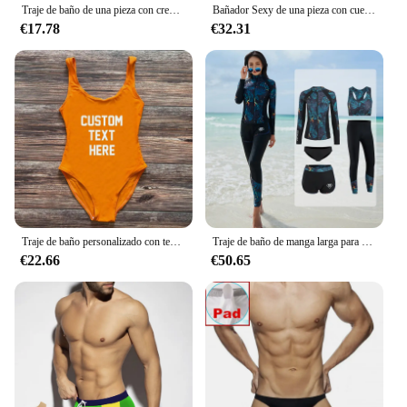
Traje de baño de una pieza con cremallera para mujer, bañador Sexy Con parte inferior de la entrepierna delantera, traje de baño con falda adelgazante, talla grande con almohadilla US 2-18
Bañador Sexy de una pieza con cuello alto para mujer, traje de baño azul liso con espalda abierta, Monokini, espalda de nadador, almohadilla de realce, almohadillas de estilo coreano
€17.78
€32.31
Traje de baño personalizado con texto y LOGO para mujer, bañador de una pieza con almohadilla para el pecho, bikini Sexy, traje de baño para mujer
Traje de baño de manga larga para hombre y mujer, bañador con almohadilla de surf, pantalón largo, 3 piezas, con cremallera, 5 piezas
€22.66
€50.65