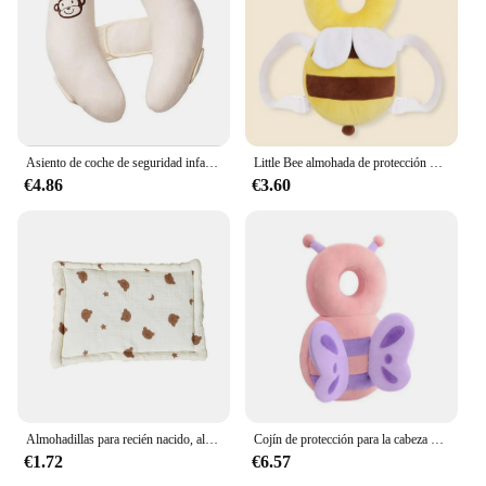
Asiento de coche de seguridad infantil, almohada para cochecito de bebé, soporte para cabeza y cuello, almohadas para dormir, almohadilla ajustable para niños pequeños, accesorios de cojín
Little Bee almohada de protección para la cabeza del bebé, sombrero anticaída transpirable, adecuado para niños pequeños, regalo de Navidad
€4.86
€3.60
Almohadillas para recién nacido, almohada Universal de algodón transpirable, absorción del sudor, 0 a 6 meses
Cojín de protección para la cabeza del bebé, almohada de seguridad suave de dibujos animados, reposacabezas para recién nacido, mochila para niños pequeños
€1.72
€6.57