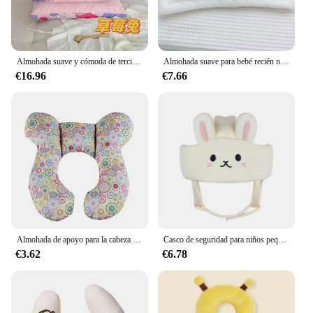
Almohada suave y cómoda de terciopelo para bebé recién nacido, reposacabezas para dormir, transpirable, amor de mamá
Almohada suave para bebé recién nacido, ropa de cama, decoración de habitación, accesorios para madres y niños
€16.96
€7.66
Almohada de apoyo para la cabeza del bebé, conjunto de cinturón protector de viaje para asiento de coche, soporte para la cabeza y el cuello para recién nacidos, cojín para reposacabezas en forma de U
Casco de seguridad para niños pequeños, cojín para la cabeza, Protector de cabeza para recién nacidos, malla transpirable, almohadas protectoras
€3.62
€6.78