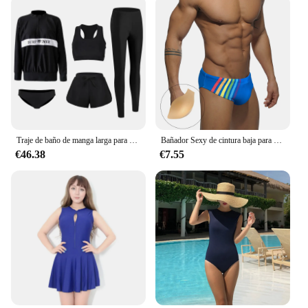
Traje de baño de manga larga para hombre y mujer, ropa de baño con cremallera, pantalón largo, 5 piezas
Bañador Sexy de cintura baja para hombre, ropa de baño a rayas de arco iris de Mayo, almohadilla deportiva para surfear en la playa, Verano
€46.38
€7.55