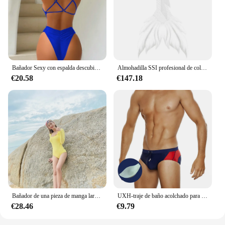
Bañador Sexy con espalda descubierta para Mujer, traje de baño de una pieza, Trikini, strdj, kapielowy, Maio, Bikini, Badpak, 2024
Almohadilla SSI profesional de color blanco para entrenamiento, traje de cola de sirena, vestido de piel de pescado que puede combinar con aleta Mahina Monofin
€20.58
€147.18
Bañador de una pieza de manga larga para mujer, de Color caramelo Monokini, traje de baño con Push-Up, espalda abierta, Trikini, almohadilla
UXH-traje de baño acolchado para hombre, bañador Sexy con bolsa de realce, calzoncillos de natación, pantalones cortos de Surf para playa
€28.46
€9.79