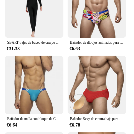
SBART-trajes de buceo de cuerpo completo para mujer, traje de baño femenino de LICRA UPF 50 +, para surf, esnórquel, con almohadilla
Bañador de dibujos animados para hombre, ropa de baño Sexy de cintura baja, con almohadilla de realce, para surfear en la playa, Europa y América
€31.33
€6.63
Bañador de malla con bloque de Color para hombre, Bikini Sexy Gay, pantalones cortos de cintura baja, traje de baño de playa, calzoncillos con almohadilla de realce, ropa de baño
Bañador Sexy de cintura baja para hombre, traje de baño sólido de secado rápido con bolsa de nailon, traje de baño deportivo para surfear en la playa
€6.64
€6.78