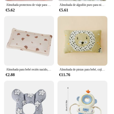
Almohada protectora de viaje para bebé, asiento de coche, soporte para cabeza y cuello, reposacabezas en forma de U, cojín para niño de 0 a 3 años
Almohada de algodón puro para niños, cojín supersuave para dormir para bebé, extraíble, lavable, especial para guardería, siesta
€5.62
€5.61
Almohada para bebé recién nacido, diseño ergonómico, soporte para cabeza del bebé, acurrucarse con suavidad y seguridad, para
Almohada de piezas para bebé, cojín transpirable para dormir, adecuado para uso diario, accesorios para niños y niñas, 1 unidad
€2.88
€11.76