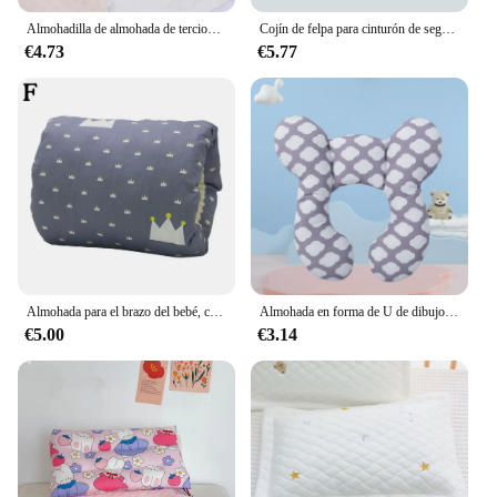
Almohadilla de almohada de terciopelo de algodón para recién nacido, cojín plano con patrón de dibujos animados, anti-tobillos para bebé
Cojín de felpa para cinturón de seguridad de bebé, funda de protección para el hombro del vehículo, almohada para el coche
€4.73
€5.77
Almohada para el brazo del bebé, cojín de lactancia, decoración para la habitación del bebé
Almohada en forma de U de dibujos animados para niños, almohada de algodón suave para bebé, almohada de viaje para coche para niños, almohada multifuncional para cochecito, nuevo
€5.00
€3.14