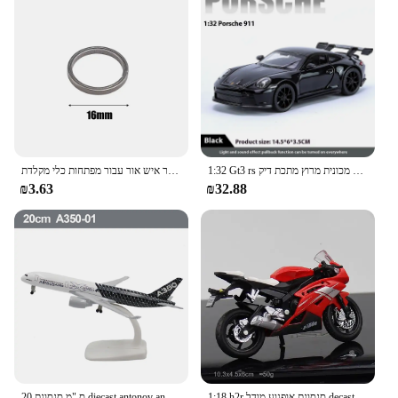
1:32 Gt3 rs סגסוגת מכונית ספורט מודל מכונית מרוץ מתכת דיקast רכב רכב רכב דגם סימולציה גבוהה צליל קל ילדים צעצוע מתנה ילד
סגסוגת טיטניום טבעות מפתח אבזם שרשרת מפתחות אבזם תליון סופר אור איש אור עבור מפתחות כלי מקלדת
₪3.63
₪32.88
1:18 h2r סגסוגת אופנוע מודל decast מתכת h2r מכונת איסוף אופנוע סימולציה צעצועים לילדים מתנה אופנוע מודל
20 ס "מ סגסוגת diecast antonov an-225" mriya "b747 777 787 a380 350 מודל מטוס 330 מודל מטוס 1/400