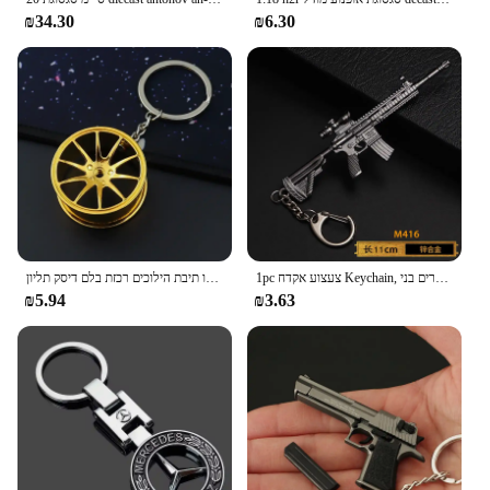
₪34.30
₪6.30
1pc צעצוע אקדח Keychain, סגסוגת צעצוע אקדח דגם תליון רכב מפתח שרשרת רכב מפתח טבעת מתנה עבור גברים בני
אביזרי רכב מתכת יצירתי מקלדת סגסוגת אבץ טורבו תיבת הילוכים רכזת בלם דיסק תליון keyring עבור גברים של מתנת יום הולדת
₪5.94
₪3.63