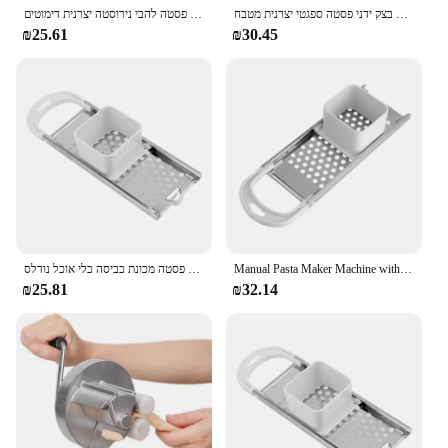
נירוסטה להכנת שפצל גרמנית אטריות יצרנית מתכת אטריות סריג רולר בצק ידני פסטה ספגטי יצרנית מטבח
מטבח מכונת מטבח גאדג 'טים מכונת פסטה להבי נירוסטה יצרנית דימוטים
₪25.61
₪30.45
Manual Pasta Maker Machine with Stainless Steel Blades - Noodle & Spaetzle Cooking Tools for Kitchen
מכשיר פסטה ידני מכונת מטבח להבי נירוסטה להבי כלי בישול פסטה מכונת כביסה כלי אוכל נודלס
₪25.81
₪32.14