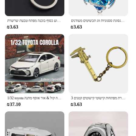
תליון דרקון מעופף שרשרת קסם אהבה לידה אבן מעופפת דרקון תליון טבעת סגסוגת ססגוניות זוג תכשיטים מעודנים
אבץ סגסוגת מנוע כסוף בוכנה מפתח טבעת שרשרת Keychain מפתח Fob סיטונאי כסף צבע זמין אירופאי לגברים מתנת תכשיטים זולים
₪3.63
₪3.63
מיני ורניר קליפר כיס שרשרת מפתחות קישוטי קישוטים קטנים 3d דיוק נייד מדידה מדויק כלי אביזרים מחוון סרגל סגסוגת
1/32 toyota קורולה מכונית צעצוע היברידית לילדים סגסוגת מתכת דגם מושך בחזרה קול & אור אוסף מתנה
₪37.10
₪3.63