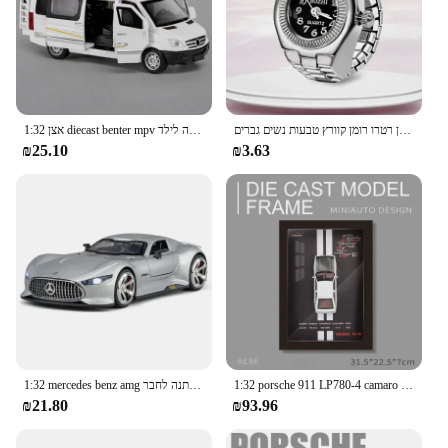
וינטג 'פאנק אצבע שעון מיני אלסטי רצועת סגסוגת שעונים כמה טבעות תכשיטים שעון רטרו רומן קוורץ טבעות נשים גברים
1:32 אצן diecast benter mpv ואן צעצוע מכונית למשוך בחזרה קול דלתות אור-אפשרות איסוף צעצועים מכונית מתנה לילד
₪25.10
₪3.63
1:32 porsche 911 LP780-4 camaro ae86 lykan תמונה תמונה סגסוגת מכונית דגם 3D אוסף סטריאוסקופי
1:32 mercedes benz amg חזון סמל סופר-קאר רכב דגם קול & סימולציה אור הדמיה אספנות מתנה לחבר
₪21.80
₪93.96