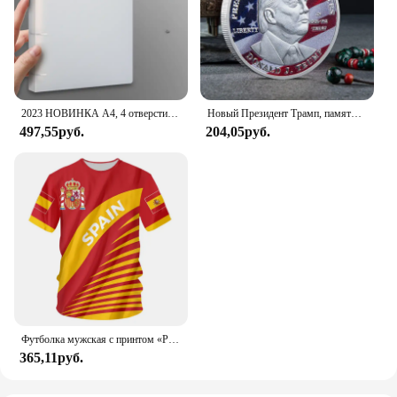
2023 НОВИНКА A4, 4 отверстия, зажим D-типа, синяя папка из полипропилена, перфорированная прозрачная папка-переплет, папка А4
Новый Президент Трамп, памятный значок Дональда Трампа монета, серебряное золото, тройная монета, Дональд J Трамп, «в Бог, которому мы доверяем», монеты
497,55руб.
204,05руб.
Футболка мужская с принтом «Реал Мадрид»
365,11руб.