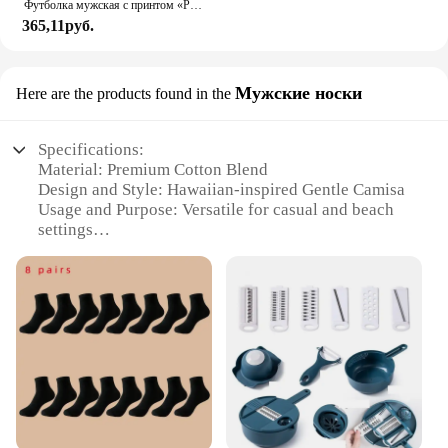
Футболка мужская с принтом «Реал Мадрид»
365,11руб.
Мужские носки
Here are the products found in the
Specifications:
Material: Premium Cotton Blend
Design and Style: Hawaiian-inspired Gentle Camisa
Usage and Purpose: Versatile for casual and beach
settings
Type and Category: Men's Short Sleeve Shirt
Performance and Property: Lightweight, breathable
fabric
Shape or Size or Weight or Quantity: Available in
multiple sizes for a comfortable fit
Features:
**Elegant Comfort for Every Occasion**
The Alimens Gentle Camisa Hawaiana is a testament