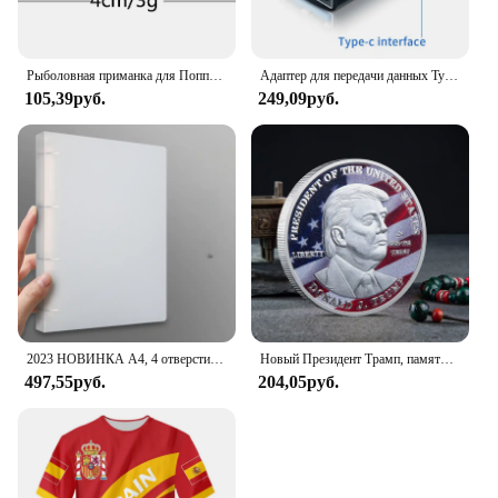
Рыболовная приманка для Поппера, 1 шт., 7 см, 12 г, жесткая искусственная приманка топвотер с 2 тройными крючками, для ловли карпа, Воблер для рыболовной наживки, кренкбейт
Адаптер для передачи данных Type C - USB 3.1, черный
105,39руб.
249,09руб.
2023 НОВИНКА A4, 4 отверстия, зажим D-типа, синяя папка из полипропилена, перфорированная прозрачная папка-переплет, папка А4
Новый Президент Трамп, памятный значок Дональда Трампа монета, серебряное золото, тройная монета, Дональд J Трамп, «в Бог, которому мы доверяем», монеты
497,55руб.
204,05руб.