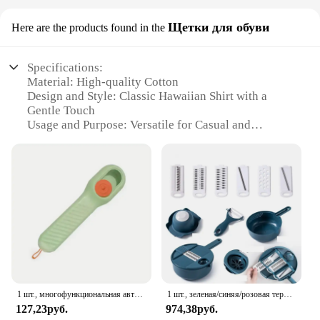
Щетки для обуви
Here are the products found in the
Specifications:
Material: High-quality Cotton
Design and Style: Classic Hawaiian Shirt with a
Gentle Touch
Usage and Purpose: Versatile for Casual and
Tropical Occasions
Performance and Property: Comfortable and
Breathable Fabric
Shape or Size or Weight or Quantity: Available in
Various Sizes and Quantities
Applicable People: Ideal for Men and Women
Seeking a Relaxed Wardrobe Essential
Features:
**Effortless Style and Comfort**
The Alimens Gentle Camisa Hawaiana is a testament
1 шт., многофункциональная автоматическая щетка для обуви
1 шт., зеленая/синяя/розовая терка для измельчения вручную, терка для салата, овощей, измельчитель моркови, картофеля для кухни, удобные инструменты для овощей
to the fusion of classic style and modern comfort.
127,23руб.
974,38руб.
This Hawaiian shirt, designed with a gentle touch, is