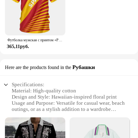
Футболка мужская с принтом «Реал Мадрид»
365,11руб.
Рубашки
Here are the products found in the
Specifications:
Material: High-quality cotton
Design and Style: Hawaiian-inspired floral print
Usage and Purpose: Versatile for casual wear, beach
outings, or as a stylish addition to a wardrobe
Type and Category: Gentle Camisa Hawaiana, a
unique blend of traditional Hawaiian fashion and
modern comfort
Performance and Property: Lightweight, breathable