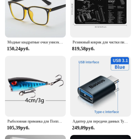
Модные квадратные очки унисекс, простые очки, полнокадровые очки для мужчин и женщин, радиационная защита, оптические очки
Резиновый коврик для чистки пистолета, запчасти, Инструкция, коврик для мыши для AR15, AK47, Ремингтон 870, GLOCK, CZ-75 Punisher P220, P320, M92, 1911
150,24руб.
819,58руб.
Рыболовная приманка для Поппера, 1 шт., 7 см, 12 г, жесткая искусственная приманка топвотер с 2 тройными крючками, для ловли карпа, Воблер для рыболовной наживки, кренкбейт
Адаптер для передачи данных Type C - USB 3.1, черный
105,39руб.
249,09руб.