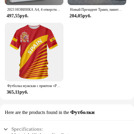
2023 НОВИНКА A4, 4 отверстия, зажим D-типа, синяя папка из полипропилена, перфорированная прозрачная папка-переплет, папка А4
Новый Президент Трамп, памятный значок Дональда Трампа монета, серебряное золото, тройная монета, Дональд J Трамп, «в Бог, которому мы доверяем», монеты
497,55руб.
204,05руб.
Футболка мужская с принтом «Реал Мадрид»
365,11руб.
Футболки
Here are the products found in the
Specifications: