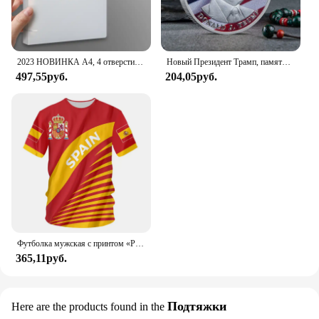
2023 НОВИНКА A4, 4 отверстия, зажим D-типа, синяя папка из полипропилена, перфорированная прозрачная папка-переплет, папка А4
Новый Президент Трамп, памятный значок Дональда Трампа монета, серебряное золото, тройная монета, Дональд J Трамп, «в Бог, которому мы доверяем», монеты
497,55руб.
204,05руб.
Футболка мужская с принтом «Реал Мадрид»
365,11руб.
Подтяжки
Here are the products found in the