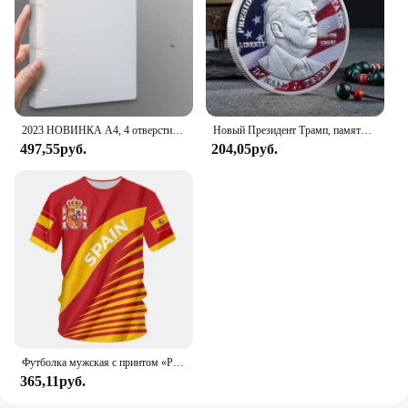
2023 НОВИНКА A4, 4 отверстия, зажим D-типа, синяя папка из полипропилена, перфорированная прозрачная папка-переплет, папка А4
Новый Президент Трамп, памятный значок Дональда Трампа монета, серебряное золото, тройная монета, Дональд J Трамп, «в Бог, которому мы доверяем», монеты
497,55руб.
204,05руб.
Футболка мужская с принтом «Реал Мадрид»
365,11руб.