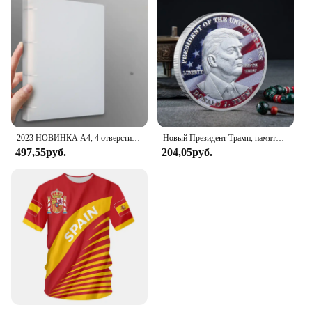
2023 НОВИНКА A4, 4 отверстия, зажим D-типа, синяя папка из полипропилена, перфорированная прозрачная папка-переплет, папка А4
Новый Президент Трамп, памятный значок Дональда Трампа монета, серебряное золото, тройная монета, Дональд J Трамп, «в Бог, которому мы доверяем», монеты
497,55руб.
204,05руб.