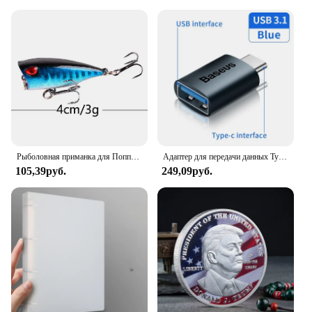
product is designed to cater to bulk purchases,
making it an excellent choice for retailers and
businesses looking to expand their product
offerings. The shirt's performance and property,
combined with its design and style, make it a
sought-after item for those seeking to add a touch of
tropical flair to their wardrobe.
Рыболовная приманка для Поппера, 1 шт., 7 см, 12 г, жесткая искусственная приманка топвотер с 2 тройными крючками, для ловли карпа, Воблер для рыболовной наживки, кренкбейт
Адаптер для передачи данных Type C - USB 3.1, черный
105,39руб.
249,09руб.