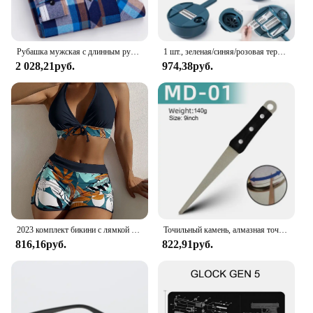
Рубашка мужская с длинным рукавом, модная повседневная мягкая блуза с шлифовкой, большие размеры 10XL 11XL, осень 160XL
1 шт., зеленая/синяя/розовая терка для измельчения вручную, терка для салата, овощей, измельчитель моркови, картофеля для кухни, удобные инструменты для овощей
2 028,21руб.
974,38руб.
2023 комплект бикини с лямкой на шее, короткий купальник, женский купальник с высокой талией, женские купальники с принтом, купальный костюм для плавания, пляжная одежда
Точильный камень, алмазная точилка для ножей, точилка для ножей с изогнутой поверхностью для ножей, ножниц, точильный брусок, кухонный шлифовальный инструмент
816,16руб.
822,91руб.