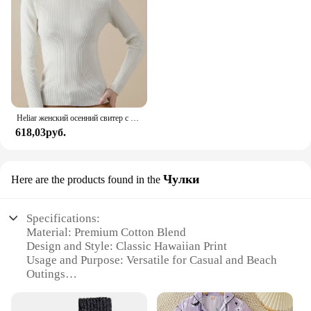
drapes beautifully, enhancing your silhouette
without compromising on comfort. Whether you're a
wholesaler, vendor, or simply looking for a high-
quality Hawaiian shirt for personal use, the Alimens
Gentle Camisa Hawaiana is a must-have addition to
your collection.
Heliar женский осенний свитер с воротником, вязаные мягкие пуловеры, кашемировые джемперы, базовые мягкие свитера для женщин, 2024, осень-зима
618,03руб.
Чулки
Here are the products found in the
Specifications:
Material: Premium Cotton Blend
Design and Style: Classic Hawaiian Print
Usage and Purpose: Versatile for Casual and Beach
Outings
Type and Category: Gentle Camisa Hawaiana
Performance and Property: Comfortable Fit with