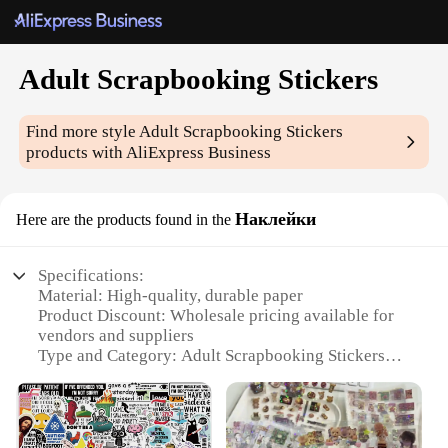
Adult Scrapbooking Stickers
Find more style
Adult Scrapbooking Stickers
products with AliExpress Business
Наклейки
Here are the products found in the
Specifications:
Material: High-quality, durable paper
Product Discount: Wholesale pricing available for
vendors and suppliers
Type and Category: Adult Scrapbooking Stickers
Design and Style: Vibrant, diverse designs to suit
various scrapbooking themes
Usage and Purpose: Ideal for personalizing
scrapbook pages and craft projects