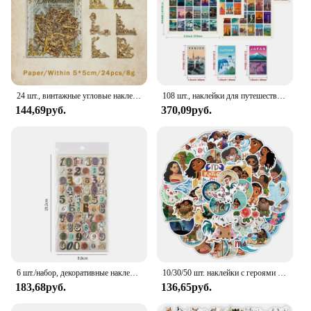
24 шт., винтажные угловые наклейки в стиле барокко, французский придворный стиль, полые рамки, наклейки для коллажа, мусорный журнал, наклейки для скрапбукинга
108 шт., наклейки для путешествий по всему миру, пейзажи, наклейки «сделай сам», путешествия в Париж, Берлин, Япония, Нью-Йорк, Швейцария, Норвегия, Венеция
144,69руб.
370,09руб.
6 шт./набор, декоративные наклейки с буквами английского алфавита
10/30/50 шт. наклейки с героями мультфильмов Диснея Моана, водонепроницаемые наклейки для ноутбука, мотоцикла, телефона, украшения для ноутбука, аниме, наклейки, детские игрушки
183,68руб.
136,65руб.