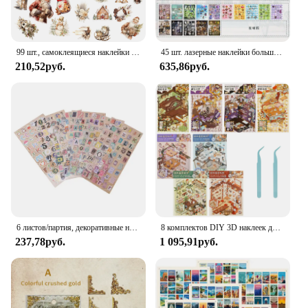
99 шт., самоклеящиеся наклейки с цветочным рождественским пряничным человечком, идеально подходят для принадлежностей для скрапбукинга, наборы журналов для мусора
45 шт. лазерные наклейки большого размера, клейкие книги, сделай сам, ручной счет, дневник, альбом, аксессуары для скрапбукинга
210,52руб.
635,86руб.
6 листов/партия, декоративные наклейки с буквами английского алфавита
8 комплектов DIY 3D наклеек для дома, забавные наклейки для сцены, мультяшные 3D наклейки для сцены для взрослых и детей, украшения для скрапбукинга
237,78руб.
1 095,91руб.