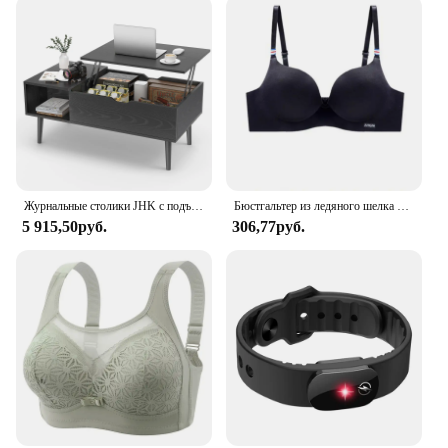
Журнальные столики JHK с подъемным верхом для гостиной, 39,37 x 19,7 дюйма, письменный стол, обеденные столы из чайного дерева, регулируемая полка для хранения, легко поднимается или нижний
Бюстгальтер из ледяного шелка для женщин, сексуальный бесшовный бюстгальтер без косточек, нижнее белье пуш-ап, беспроводной цельный бюстгальтер AB с чашкой, регулируемые бретели ярких цветов
5 915,50руб.
306,77руб.