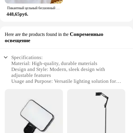
Пикантный цельный бесшовный бюстгальтер с буквенным принтом, женский бюстгальтер пуш-ап без косточек, собранное нижнее белье, регулируемое женское белье
448,65руб.
Современныо
Here are the products found in the
освещение
Specifications:
Material: High-quality, durable materials
Design and Style: Modern, sleek design with
adjustable features
Usage and Purpose: Versatile lighting solution for
various settings
Performance and Property: Energy-efficient LED
lighting with adjustable brightness
Parts and Accessories: Comes with necessary
components for easy installation
Applicable People: Ideal for homeowners,
businesses, and event organizers