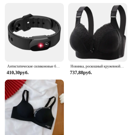
Антистатические силиконовые браслеты зимние универсальные регулируемые статические избавляющие тело от статического электричества подарки
Новинка, роскошный кружевной женский бюстгальтер большого размера без стальных колец, дышащее удобное регулируемое женское нижнее белье с эффектом пуш-ап
410,30руб.
737,88руб.