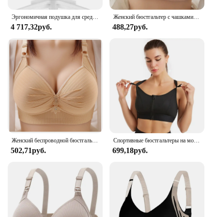
Эргономичная подушка для средней спины, поясничные опорные колеса, удобное сетчатое гоночное сиденье, регулируемое поворотное вращающееся домашнее представительское (слоновая кость)
Женский бюстгальтер с чашками пуш-ап
4 717,32руб.
488,27руб.
Женский беспроводной бюстгальтер пуш-ап, удобная поддержка, бюстгальтеры без косточек с регулируемыми бретелями, удобный однотонный бюстгальтер без косточек, повседневное нижнее белье
Спортивные бюстгальтеры на молнии спереди, жилет для йоги, бюстгальтеры для активного отдыха, женские противоударные бюстгальтеры большого размера с регулируемыми лямками для спортзала, фитнеса, атлетики, Топ
502,71руб.
699,18руб.