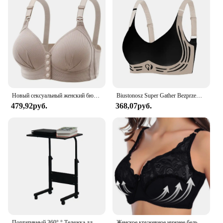
Новый сексуальный женский бюстгальтер большого размера с застежкой спереди и эффектом пуш-ап Регулируемая тонкая чашка дышащее удобное нижнее белье для мам среднего возраста
Biustonosz Super Gather Bezprzewodowy biustonosz push-up Bezprzewodowa wygodna regulowana bielizna damska Bezszwowy biustonosz sportowy zapobiegający zwiotczeniu
479,92руб.
368,07руб.
Портативный 360° ° Тележка для мобильного ноутбука на колесиках, регулируемый боковой компьютерный стол, новый
Женское кружевное нижнее белье, Привлекательный бюстгальтер с чашкой 3/4, тонкий регулируемый бюстгальтер пуш-ап, нижнее белье без подкладки