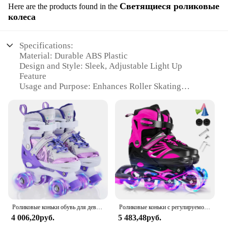
Светящиеся роликовые
Here are the products found in the
колеса
Specifications:
Material: Durable ABS Plastic
Design and Style: Sleek, Adjustable Light Up
Feature
Usage and Purpose: Enhances Roller Skating
Experience
Performance and Property: Smooth Gliding, Easy to
Install
Parts and Accessories: Includes 4 Sets of Light Up
Wheels
Applicable People: Suitable for All Ages and Skill
Levels
Features:
|Wholesale|Vendors|
Роликовые коньки обувь для девочек и мальчиков для детей 4 размера для детей разного возраста регулируемые мерные светодиодные светящиеся колеса
Роликовые коньки с регулируемой подсветкой и колесами с подсветкой для детей и молодежи, роликовые коньки для девочек и мальчиков
**Illuminate Your Skate: Adjustable Light Up
4 006,20руб.
5 483,48руб.
Wheels**