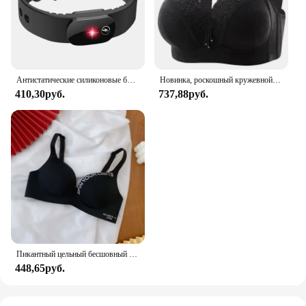
Антистатические силиконовые браслеты зимние универсальные регулируемые статические избавляющие тело от статического электричества подарки
Новинка, роскошный кружевной женский бюстгальтер большого размера без стальных колец, дышащее удобное регулируемое женское нижнее белье с эффектом пуш-ап
410,30руб.
737,88руб.
Пикантный цельный бесшовный бюстгальтер с буквенным принтом, женский бюстгальтер пуш-ап без косточек, собранное нижнее белье, регулируемое женское белье
448,65руб.