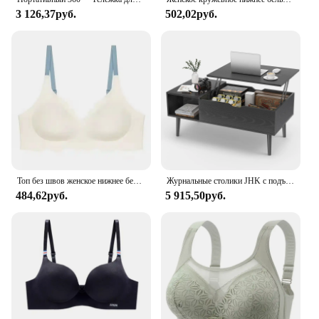
3 126,37руб.
502,02руб.
Топ без швов женское нижнее белье без стальных колец чистое Desire удобный бюстгальтер на бретельках регулируемый бюстгальтер с красивой спинкой тонкий
Журнальные столики JHK с подъемным верхом для гостиной, 39,37 x 19,7 дюйма, письменный стол, обеденные столы из чайного дерева, регулируемая полка для хранения, легко поднимается или нижний
484,62руб.
5 915,50руб.