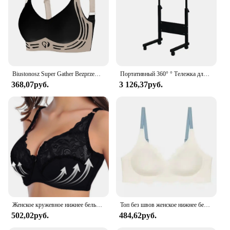
Biustonosz Super Gather Bezprzewodowy biustonosz push-up Bezprzewodowa wygodna regulowana bielizna damska Bezszwowy biustonosz sportowy zapobiegający zwiotczeniu
Портативный 360° ° Тележка для мобильного ноутбука на колесиках, регулируемый боковой компьютерный стол, новый
368,07руб.
3 126,37руб.
Женское кружевное нижнее белье, Привлекательный бюстгальтер с чашкой 3/4, тонкий регулируемый бюстгальтер пуш-ап, нижнее белье без подкладки
Топ без швов женское нижнее белье без стальных колец чистое Desire удобный бюстгальтер на бретельках регулируемый бюстгальтер с красивой спинкой тонкий
502,02руб.
484,62руб.