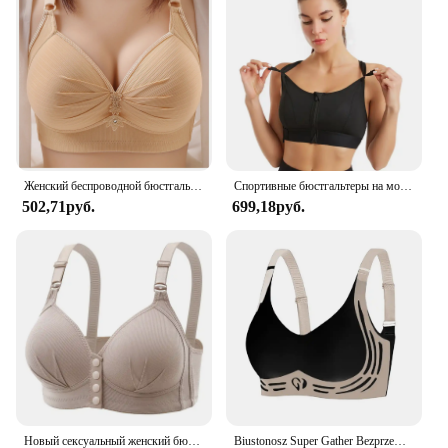
Женский беспроводной бюстгальтер пуш-ап, удобная поддержка, бюстгальтеры без косточек с регулируемыми бретелями, удобный однотонный бюстгальтер без косточек, повседневное нижнее белье
Спортивные бюстгальтеры на молнии спереди, жилет для йоги, бюстгальтеры для активного отдыха, женские противоударные бюстгальтеры большого размера с регулируемыми лямками для спортзала, фитнеса, атлетики, Топ
502,71руб.
699,18руб.
Новый сексуальный женский бюстгальтер большого размера с застежкой спереди и эффектом пуш-ап Регулируемая тонкая чашка дышащее удобное нижнее белье для мам среднего возраста
Biustonosz Super Gather Bezprzewodowy biustonosz push-up Bezprzewodowa wygodna regulowana bielizna damska Bezszwowy biustonosz sportowy zapobiegający zwiotczeniu