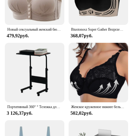
Новый сексуальный женский бюстгальтер большого размера с застежкой спереди и эффектом пуш-ап Регулируемая тонкая чашка дышащее удобное нижнее белье для мам среднего возраста
Biustonosz Super Gather Bezprzewodowy biustonosz push-up Bezprzewodowa wygodna regulowana bielizna damska Bezszwowy biustonosz sportowy zapobiegający zwiotczeniu
479,92руб.
368,07руб.
Портативный 360° ° Тележка для мобильного ноутбука на колесиках, регулируемый боковой компьютерный стол, новый
Женское кружевное нижнее белье, Привлекательный бюстгальтер с чашкой 3/4, тонкий регулируемый бюстгальтер пуш-ап, нижнее белье без подкладки
3 126,37руб.
502,02руб.