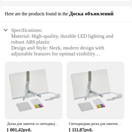
Доска объявлений
Here are the products found in the
Specifications:
Material: High-quality, durable LED lighting and
robust ABS plastic
Design and Style: Sleek, modern design with
adjustable features for optimal visibility
Usage and Purpose: Ideal for advertising,
promotions, and sales events
Performance and Property: Energy-efficient LED
lights provide long-lasting illumination
Parts and Accessories: Comes with all necessary
parts for easy setup and maintenance
Applicable People: Perfect for businesses, vendors,
and suppliers looking to enhance their promotional
efforts
Features:
Доска для заметок со светодиодной подсветкой, 2025 г., акриловая доска для сообщений с подсветкой, доска для сухого стирания с регулируемой подставкой и 7-цветной ручкой
Светодиодная доска для заметок с цветной ручкой, акриловая доска для сообщений, светящаяся доска для сухого стирания, доска для рисования с регулируемой подставкой 2024
**Versatile Advertising Solution**
1 001,42руб.
1 111,87руб.
The Adjustable Light Up Доска объявлений is a