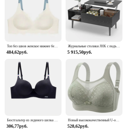
Топ без швов женское нижнее белье без стальных колец чистое Desire удобный бюстгальтер на бретельках регулируемый бюстгальтер с красивой спинкой тонкий
Журнальные столики JHK с подъемным верхом для гостиной, 39,37 x 19,7 дюйма, письменный стол, обеденные столы из чайного дерева, регулируемая полка для хранения, легко поднимается или нижний
484,62руб.
5 915,50руб.
Бюстгальтер из ледяного шелка для женщин, сексуальный бесшовный бюстгальтер без косточек, нижнее белье пуш-ап, беспроводной цельный бюстгальтер AB с чашкой, регулируемые бретели ярких цветов
Новый высококачественный U-образный бюстгальтер без стального кольца с присборенными и регулируемыми бретелями тонкая чашка дышащий Женский бюстгальтер
306,77руб.
528,62руб.