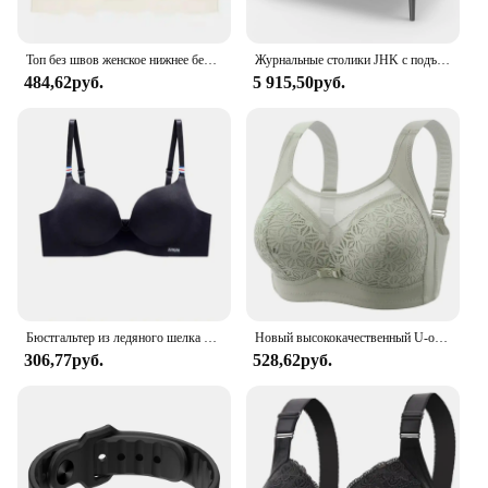
Топ без швов женское нижнее белье без стальных колец чистое Desire удобный бюстгальтер на бретельках регулируемый бюстгальтер с красивой спинкой тонкий
Журнальные столики JHK с подъемным верхом для гостиной, 39,37 x 19,7 дюйма, письменный стол, обеденные столы из чайного дерева, регулируемая полка для хранения, легко поднимается или нижний
484,62руб.
5 915,50руб.
Бюстгальтер из ледяного шелка для женщин, сексуальный бесшовный бюстгальтер без косточек, нижнее белье пуш-ап, беспроводной цельный бюстгальтер AB с чашкой, регулируемые бретели ярких цветов
Новый высококачественный U-образный бюстгальтер без стального кольца с присборенными и регулируемыми бретелями тонкая чашка дышащий Женский бюстгальтер
306,77руб.
528,62руб.