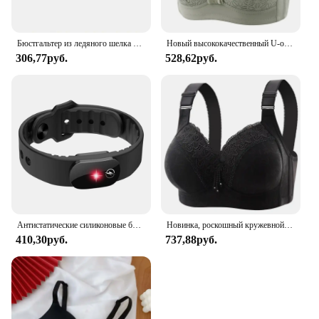
Бюстгальтер из ледяного шелка для женщин, сексуальный бесшовный бюстгальтер без косточек, нижнее белье пуш-ап, беспроводной цельный бюстгальтер AB с чашкой, регулируемые бретели ярких цветов
Новый высококачественный U-образный бюстгальтер без стального кольца с присборенными и регулируемыми бретелями тонкая чашка дышащий Женский бюстгальтер
306,77руб.
528,62руб.
Антистатические силиконовые браслеты зимние универсальные регулируемые статические избавляющие тело от статического электричества подарки
Новинка, роскошный кружевной женский бюстгальтер большого размера без стальных колец, дышащее удобное регулируемое женское нижнее белье с эффектом пуш-ап
410,30руб.
737,88руб.