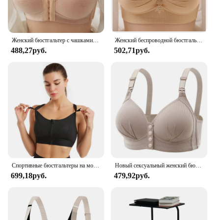
Женский бюстгальтер с чашками пуш-ап
Женский беспроводной бюстгальтер пуш-ап, удобная поддержка, бюстгальтеры без косточек с регулируемыми бретелями, удобный однотонный бюстгальтер без косточек, повседневное нижнее белье
488,27руб.
502,71руб.
Спортивные бюстгальтеры на молнии спереди, жилет для йоги, бюстгальтеры для активного отдыха, женские противоударные бюстгальтеры большого размера с регулируемыми лямками для спортзала, фитнеса, атлетики, Топ
Новый сексуальный женский бюстгальтер большого размера с застежкой спереди и эффектом пуш-ап Регулируемая тонкая чашка дышащее удобное нижнее белье для мам среднего возраста
699,18руб.
479,92руб.