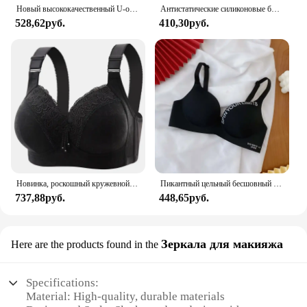
Новый высококачественный U-образный бюстгальтер без стального кольца с присборенными и регулируемыми бретелями тонкая чашка дышащий Женский бюстгальтер
Антистатические силиконовые браслеты зимние универсальные регулируемые статические избавляющие тело от статического электричества подарки
528,62руб.
410,30руб.
Новинка, роскошный кружевной женский бюстгальтер большого размера без стальных колец, дышащее удобное регулируемое женское нижнее белье с эффектом пуш-ап
Пикантный цельный бесшовный бюстгальтер с буквенным принтом, женский бюстгальтер пуш-ап без косточек, собранное нижнее белье, регулируемое женское белье
737,88руб.
448,65руб.
Зеркала для макияжа
Here are the products found in the
Specifications:
Material: High-quality, durable materials