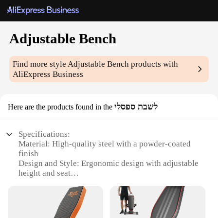
Adjustable Bench
Find more style
Adjustable Bench
products with
AliExpress Business
לשבת ספסלי
Here are the products found in the
Specifications:
Material: High-quality steel with a powder-coated
finish
Design and Style: Ergonomic design with adjustable
height and seat
Usage and Purpose: Ideal for home gyms,
commercial fitness centers, and personal training
Typical Adaptive Scenario: Versatile for various
workout routines, from weightlifting to cardio