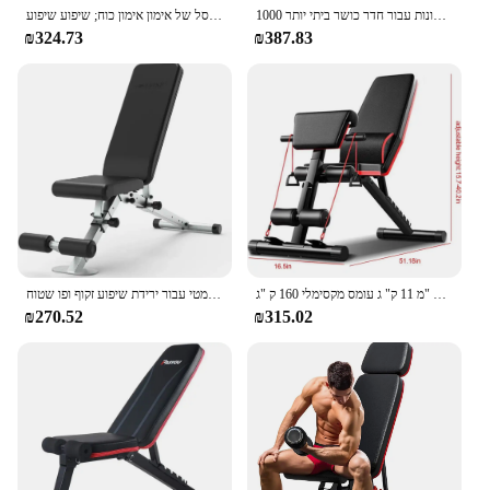
1000 של ספסל משקל קיבולת כבד | 9-4-4 כמעט 90 ° שיפוע שיפוע שיפוע הרמת ספסל העיתונות עבור חדר כושר ביתי יותר
ספסל משקל מתכוונן עבור אימון גוף מלא; ספסל העיתונות ספסל של אימון אימון כוח; שיפוע שיפוע
₪324.73
₪387.83
ספסל מתכוונן מתקפל מפסל עור פלדה עור יציב גובה מתכוונן 40-102 ס "מ 11 ק" ג עומס מקסימלי 160 ק "ג
ספסל משקל מתכוונן חדר כושר גופני מתקפל עם מנעול אוטומטי עבור ירידת שיפוע זקוף ופו שטוח
₪270.52
₪315.02