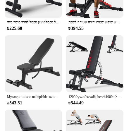
משקל ספסל אימון כבד כבד עבור בית כושר מתכוונן ספסל העיתונות עם ראש שיפוע שטוח ירידה שטוחה לשבת-
ספסל משקל מתכוונן גוף מלא תכליתי אימון רב תכליתיים ירידה תרגיל ספסל אימון ספסל לחדר כושר ביתי
₪225.68
₪394.55
ספסל משקל 1200lb, bench1000 חובה כבדה ספסל אימון ערכת עבור אימון כוח כושר ביתי, נשלף
Myaaop מתכווננת multiplable נוטה העיתונות ספסל עם כיסא כושר dumbell
₪543.51
₪544.49