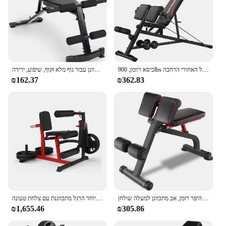
כיסא רוומן, 900lbs ספסל משקל מתכוונן, ספסל האחורי הרחבה w/להקות התנגדות, לחץ ספסל אימון
רב תכליתי אימון כושר מתכוונן עבור גוף מלא זקוף, שיפוע, ירידה, SB-228 פעילות גופנית שטוחה,
₪162.37
₪362.83
ספסל משקל מתכוונן קומפקטי עבור אימון כוח מלא גוף, אב/גב היפר רומן, אב מתכוונן למעלה שולחן
רגל מתיחה מתיחה מכונת העיתונות רגל מכונת העיתונות עבור בית כושר התחתון הגוף מיוחד הרגל מתכווננת עם צלחת טעונה
₪1,655.46
₪305.86