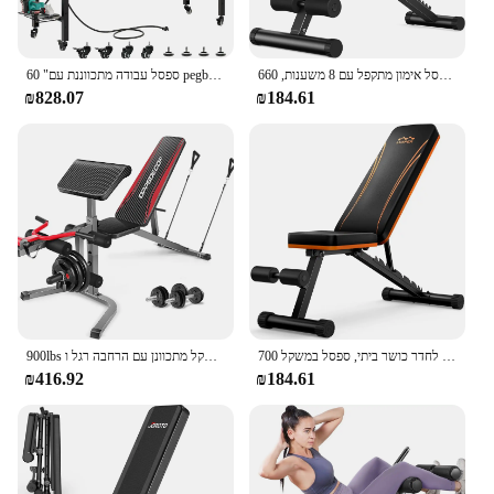
ספסל משקל לחדר כושר ביתי, ספסל אימון מתקפל עם 8 משענות, 660lbs קיבולת מתכווננת
60 "ספסל עבודה מתכווננת עם pegboard כבד החובה עץ העליון עם גלגלים 1600 ק" ג עומס עבודה מתגלגל עבודה עבודה
₪828.07
₪184.61
ספסל משקל לחדר כושר ביתי, ספסל במשקל 700llb, ספסל אימון רב תכליתי עבור ספסל העיתונות לשבת
900lbs ספסל משקל מתכוונן עם הרחבה רגל ו preacher curl משטח, שירות ירידה בשקיעה שירות השירות
₪416.92
₪184.61