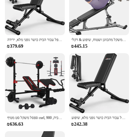
ספסל ישיבה מקצועי עם 4 גבהים מתכווננת וידית, ספסל משקל מתכוונן ושטוח, שיפוע & דקלי
ספסל אימון מתכוונן, ספסלי אימון כוח מתקפל עבור הבית כושר גופני מלא, ירידה
₪379.69
₪445.15
ספסל משקל, לחץ על ספסל אימון מתכוונן, ספסלי אימון כוח מתקפל עבור הבית כושר גופני מלא, שיפוע
ספסל משקל סט מטיף curl, סט לחץ ספסל ו מתלה סקוואט, ספסלים אימון מתקפלים לבית, 900lbs, 6 ב 1 עיצוב
₪636.63
₪242.38