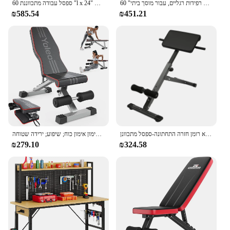
60 "ספסל עבודה מתכווננת, תחנת עבודה כבדה, מגומי עץ גומי, מסגרת מתכת & רפידות רגליים, עבור מוסך ביתי
ספסל עבודה מתכווננת 60 "l x 24" w ספסל עבודה עבור מוסך w/peegboard & תחנות כוח עבודה כבדה, 1600 ק "ג מטען
₪585.54
₪451.21
מכונת הארכת כיסא רומן חזרה התחתונה-ספסל מתכוונן
ספסל משקל מתכוונן עבור אימון גוף מלא; ספסל העיתונות ספסל של אימון אימון כוח; שיפוע; ירידה שטוחה
₪279.10
₪324.58