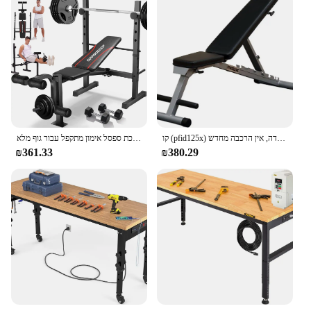
קו (pfid125x) ספסל מתקפל-7-מיקום ספסל משקל מתכוונן לחדר כושר ביתי, שיפוע/ירידה, אין הרכבה מחדש
סט ספסל משקל, סט לחץ על ספסל מתכוונן עם מתיחה & רגל, ערכת ספסל אימון מתקפל עבור גוף מלא
₪361.33
₪380.29