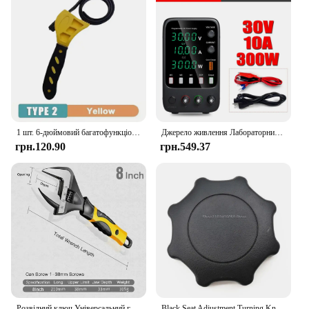
1 шт. 6-дюймовий багатофункціональний ремінний ключ Знімач масляного фільтра Гайковий ключ для ремінця Ланцюговий ключ Відкривачка для ремінця Регульований інструмент для розбирання
Джерело живлення Лабораторний кодер Регулювання пам'яті Регульоване джерело живлення постійного струму 30 В 10 А Настільне джерело живлення 120 В 60 В 5 А 3 А зарядка
грн.120.90
грн.549.37
Розвідний ключ Універсальний гайковий ключ з нержавіючої сталі Ключ для ванної кімнати Великий відкритий високоякісний інструмент для ремонту сантехніки Побутовий
Black Seat Adjustment Turning Knob 1J0881671F Replace for VW Volkswagen Caddy Golf Jetta Mk4 Polo Beetle Passat Car Accessories