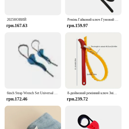
2025НОВИЙ
Ремінь Гайковий ключ Гумовий ремінь Відкривачка для пляшок Багатофункціональний домашній регульований універсальний
грн.167.63
грн.159.97
6inch Strap Wrench Set Universal Rubber Strap Wrench Oil Filter Strap Wrench Set Multifunctional Adjustable Wrench Tools
8-дюймовий ремінний ключ Знімач масляного фільтра Гайковий ключ для ремінця Ланцюговий ключ Відкривачка для ремінця Регульований інструмент для розбирання картриджа
грн.172.46
грн.239.72