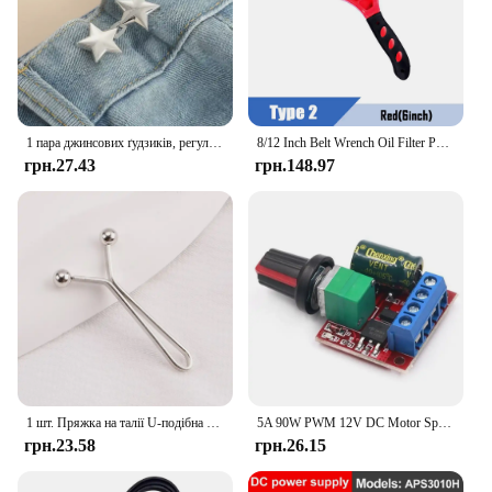
1 пара джинсових ґудзиків, регульованих затискачів для штанів, спідниць, затягувач талії, пряжка, застібка, регулятор, шпилька для штанів, висувна кнопка
8/12 Inch Belt Wrench Oil Filter Puller Strap Spanner Chain Wrench Strap Opener Adjustable Strap Opener Cartridge Removal Tools
грн.27.43
грн.148.97
1 шт. Пряжка на талії U-подібна регульована ґудзик Джинсові ґудзики без слідів Знімні затискачі для штанів Аксесуари для одягу Інструмент
5A 90W PWM 12V DC Motor Speed Controller Module DC-DC 4.5V-35V Adjustable Speed Regulator Control Governor Switch 24V
грн.23.58
грн.26.15