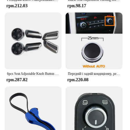
грн.212.03
грн.98.17
6pcs Seat Adjustable Knob Button Switch For Volkswagen /VW Jetta MK5 GTI Passat B7 CC Tiguan for Audi Q3 Q5 A3 A4 A5 A7
Передній і задній кондиціонер, регулювання температури, перемикач керування теплом, поворотна ручка змінного струму для BMW 5 6 7 серії F10 F06 F12 F07 F01 F02
грн.287.82
грн.220.08