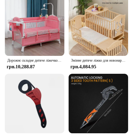
Дорожнє складне дитяче ліжечко Крісло-гойдалка - 0-6 років Дитяча колиска-качалка Двоярусне ліжко Меблі для спальні Дитяче ліжечко
Змінне дитяче ліжко для новонароджених з масиву дерева, нефарбоване дитяче ліжко, колиска, ліжко, робочий стіл, який можна з’єднати ​ ​ У велике ліжко
грн.10,288.87
грн.4,084.95