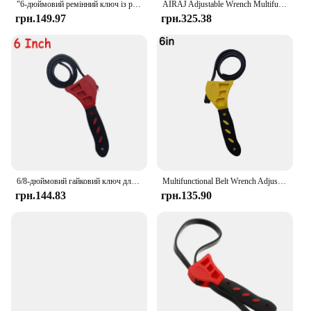
"6-дюймовий ремінний ключ із регульованою функцією для витягування масляного фільтра, ланцюговий ключ для ремінця, інструменти для дому, запобігають ковзанню"
AIRAJ Adjustable Wrench Multifunctional Large Open Pipe Wrench Bathroom Stainless Steel Universal Adjustable Wrench
грн.149.97
грн.325.38
6/8-дюймовий гайковий ключ для масляного фільтра Відкривачка для ремінця Регульована водопровідна труба Багатофункціональний інструмент для зняття картриджа Розбирання Ремінний ключ Інструменти
Multifunctional Belt Wrench Adjustable Rubber Strap Wrench Oil Filter Wrench Jar Opener Pipe Wrench Cartridge Disassembly Tool
грн.144.83
грн.135.90