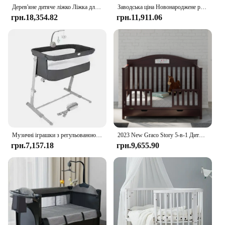
Дерев'яне дитяче ліжко Ліжка для неповнолітніх малюків Люлька Дитяча двоярусна дитяча багатофункціональна дитяча ліжечка Хлопчик Kinderbett Меблі для спальні
Заводська ціна Новонароджене регульоване суперм'яке ліжко дихаюче ліжечко дитяче шезлонг гніздо з піни пам'яті подушка дитячий шезлонг
грн.18,354.82
грн.11,911.06
Музичні іграшки з регульованою висотою Дитяча люлька Ліжечко для новонароджених Дитяче багатофункціональне дитяче ліжечко Дитяче ліжечко Дитяче ліжко для сну біля ліжка
2023 New Graco Story 5-в-1 Дитяче ліжечко-трансформер з ящиком, гальково-сірий
грн.7,157.18
грн.9,655.90