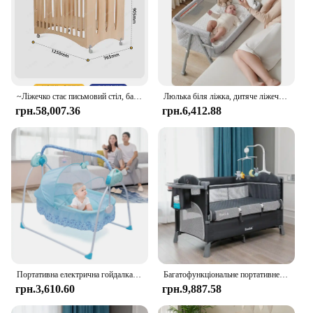
~Ліжечко стає письмовий стіл, багатофункціональне дитяче ліжко, дитяча люлька, дитяче ліжко, рухоме ліжко з твердої деревини
Люлька біля ліжка, дитяче ліжечко для новонароджених, спальне ліжечко біля ліжечка з 4 автоматичними блокуваннями та регульованою висотою, дихаюча сітка
грн.58,007.36
грн.6,412.88
Портативна електрична гойдалка Дитяче ліжечко Колиска Авто люлька Дитяча музична гойдалка Спальне ліжко з дистанційним керуванням Bluetooth
Багатофункціональне портативне дитяче ліжечко, складне дитяче ліжечко з підгузковим столиком, колиска-качалка, дитяче ігрове ліжко, меблі для спальні для 0-6 років
грн.3,610.60
грн.9,887.58