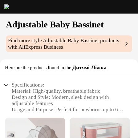
Adjustable Baby Bassinet
Find more style
Adjustable Baby Bassinet
products
with AliExpress Business
Дитячі Ліжка
Here are the products found in the
Specifications:
Material: High-quality, breathable fabric
Design and Style: Modern, sleek design with
adjustable features
Usage and Purpose: Perfect for newborns up to 6
months
Typical Adaptive Scenario: Ideal for co-sleeping or
as a standalone bassinet
Shape or Size or Weight or Quantity: Compact and