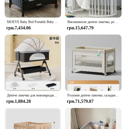
MOEYE Baby Bed Portable Baby Cribs with Diaper Table Baby Sleep Cradle Multifunctional Playpen Crib
Високоякісне дитяче ліжечко, регульоване ліжечко з букового дерева, безкоштовна індивідуальна сучасна дерев’яна дитяча колиска для немовлят
грн.7,434.06
грн.15,647.79
Дитяче ліжечко для новонароджених. Маленьке ліжко. Велике ліжко. Колиска. Ліжко. Спальний кошик. Рухомий складаний. Портативний і багатофункціональний.
Розумне дитяче ліжечко, складне ліжко queen, рухомий столик для пелюшок для новонароджених, дитяче ліжко
грн.1,884.28
грн.71,579.07