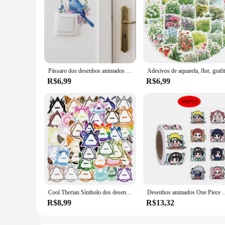
Pássaro dos desenhos animados olhando plantas verdes e flores com adesivos, interruptor decorativo adesivos, fundo de embelezamento casa, W, 1pc
R$6,99
R$6,99
Cool Therian Símbolo dos desenhos animados adesivos, Decalques DIY estética, telefone, laptop, viagem, bagagem, skate, grafite, brinquedo adesivo, 50pcs
Desenhos animados One Piece Naruto Adesivos, Figura Anime DIY, Recompensa
R$8,99
R$13,32