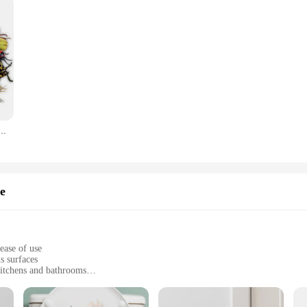
, Adesivos de bugs para crianças Adolescentes e adultos, Scrapbook Adesivos, Natureza Mini Bugs, Moth Adesivos, 50pcs
e
ease of use
s surfaces
 kitchens and bathrooms
comprehensive coverage
aining their effectiveness over time