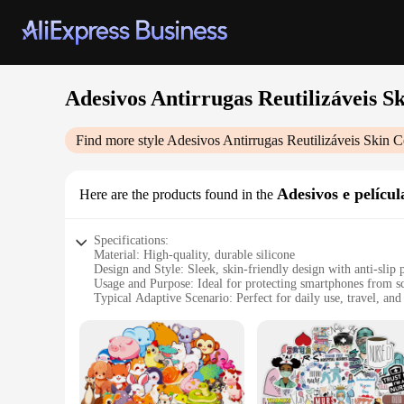
Adesivos Antirrugas Reutilizáveis S
Find more style
Adesivos Antirrugas Reutilizáveis Skin 
Adesivos e películ
Here are the products found in the
Specifications:
Material: High-quality, durable silicone
Design and Style: Sleek, skin-friendly design with anti-slip 
Usage and Purpose: Ideal for protecting smartphones from s
Typical Adaptive Scenario: Perfect for daily use, travel, and 
Shape or Size or Weight or Quantity: Available in various si
Performance and Property: Easy to apply and remove withou
Features:
|Wholesale|Vendors|
**Enhanced Protection and Comfort**