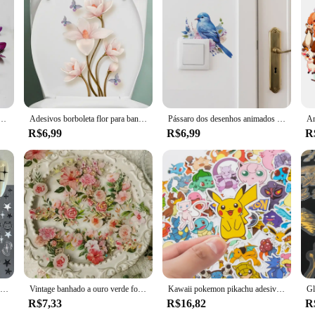
 de parede are designed to enhance safety and comfort in your home. The anti-
slips and falls can be a significant hazard. The Skin Comfort design ensures tha
er you're looking to protect your family or guests, these adhesives are an esse
hem a popular choice among vendors and suppliers. They are reusable, meanin
 clean, ensuring that they maintain their effectiveness over time. Whether you'r
ll Stickers, Decoração DIY, Sala Arte, Casa, 12 Pcs
Adesivos borboleta flor para banheiro, Adesivo higiênico impermeável, Simples e elegante, estilo chinês, 1pc
Pássaro dos desenhos animados olhando plantas verdes e flores com adesivos, interruptor decorativo adesivos, fundo de embelezamento casa, W, 1pc
R$6,99
R$6,99
R
 them versatile and convenient for any space. They are perfect for use in homes
r surfaces are safe and comfortable, while also enjoying the convenience of a p
e the grip on your stairs, these adhesives are an essential addition to any hom
Preto prata gato animais etiqueta do prego decalques y2k encantos bonito cão dos desenhos animados adesivo sliders folhas para manicure decoração da arte do prego
Vintage banhado a ouro verde folha flor notebook adesivos, Scrapbook decoração, 40 folhas por pacote
Kawaii pokemon pikachu adesivos para motocicleta, telefone, carro, skate, laptop, impermeável, brinquedo clássico para crianças, 10/50/100pcs
R$7,33
R$16,82
R