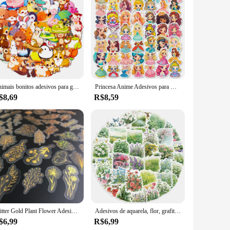
slip properties of these adhesives make them perfect for
t the adhesives are gentle on your feet, providing a
ntial addition to any home.
g you can move them around as needed without damaging
e looking to protect your floors from spills or to enhance the
Animais bonitos adesivos para garrafas de água, Adesivos animais estéticos para laptop, 50pcs
Princesa Anime Adesivos para Meninas, Adesivos bonitos dos desenhos animados, DIY, Laptop, Telefone, Guitarra, Skate, Adesivo de carro para crianças, Presente de brinquedo, Vestido, 50Pcs
$8,69
R$8,59
, offices, or any other environment where safety and comfort
roduct that is easy to use and maintain. Whether you're
e or business.
Glitter Gold Plant Flower Adesivos, decalques decorativos transparentes à prova d'água, Etiqueta adesiva PET, 80 pcs
Adesivos de aquarela, flor, grafite, impermeável, diy, para bagagem, computador, telefone, skate, 50pcs
$6,99
R$6,99