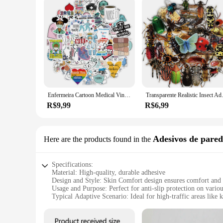
Enfermeira Cartoon Medical Vinyl Decal, Pacote de adesivos de enfermagem impermeável, perfeito para MacBook, telefone, laptop, 50pcs
Transparente Realistic Insect Adesivos
R$9,99
R$6,99
Adesivos de pared
Here are the products found in the
Specifications:
Material: High-quality, durable adhesive
Design and Style: Skin Comfort design ensures comfort and 
Usage and Purpose: Perfect for anti-slip protection on variou
Typical Adaptive Scenario: Ideal for high-traffic areas like
Shape or Size or Weight or Quantity: Available in sets for 
Performance and Property: Reusable and easy to clean, maint