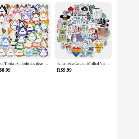
Cool Therian Símbolo dos desenhos animados adesivos, Decalques DIY estética, telefone, laptop, viagem, bagagem, skate, grafite, brinquedo adesivo, 50pcs
Enfermeira Cartoon Medical Vinyl Decal, Pacote de adesivos de enfermagem impermeável, perfeito para MacBook, telefone, laptop, 50pcs
$8,99
R$9,99