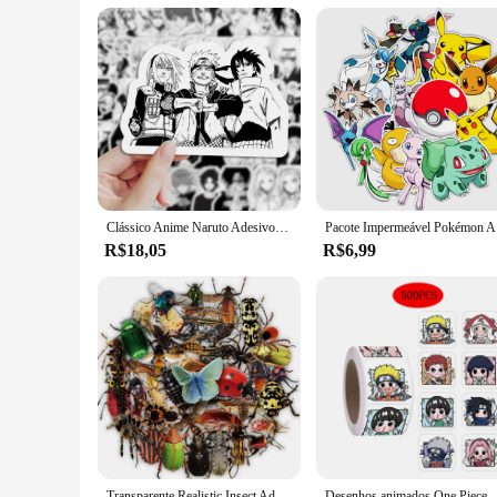
Clássico Anime Naruto Adesivos, Graffiti preto e branco Etiqueta, Telefone, Laptop, Bagagem, decalques frescos dos desenhos animados, decorações, 10 pcs, 30 pcs, 50 pcs, 103pcs
Pacote Imp
R$18,05
R$6,99
Transparente Realistic Insect Adesivos, Adesivos de bugs para crianças Adolescentes e adultos, Scrapbook Adesivos, Natureza Mini Bugs, Moth Adesivos, 50pcs
Desenhos animados One Piece Naruto Adesivos, Figura Anime DIY, Recompensa