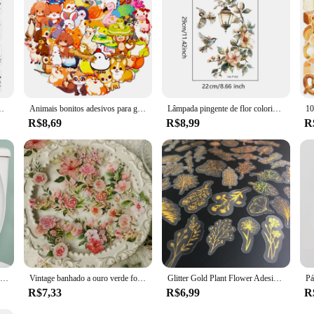
 but they are also an eco-friendly option. Unlike disposable alternatives, thes
al nature makes them an attractive choice for both personal use and for vendors
ance your skincare routine or a business looking to expand your product offerin
 Infantil, Decoração Selada, Adesivo Envelope, Presentes do Miúdo, 500pcs
Animais bonitos adesivos para garrafas de água, Adesivos animais estéticos para laptop, 50pcs
Lâmpada pingente de flor colorida, Adesivo de parede para quarto, Sala de estar, Decoração Home Background, Auto-adesivo, 29x22cm
R$8,69
R$8,99
R
Adesivos borboleta flor para banheiro, Adesivo higiênico impermeável, Simples e elegante, estilo chinês, 1pc
Vintage banhado a ouro verde folha flor notebook adesivos, Scrapbook decoração, 40 folhas por pacote
Glitter Gold Plant Flower Adesivos, decalques decorativos transparentes à prova d'água, Etiqueta adesiva PET, 80 pcs
R$7,33
R$6,99
R