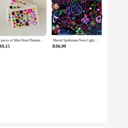
10 pieces of Mini Heart Diamond sticker Plum Blossom Star color acrylic flower sticker make-up eye patch children
Marvel Spiderman Neon Light Adesivos Pack, Decalque, Laptop, Guitarra, Carro, Papelaria, Bagagem, Graffiti, Adesivo, Crianças, 50 Pcs, 100Pcs
$9,15
R$6,99