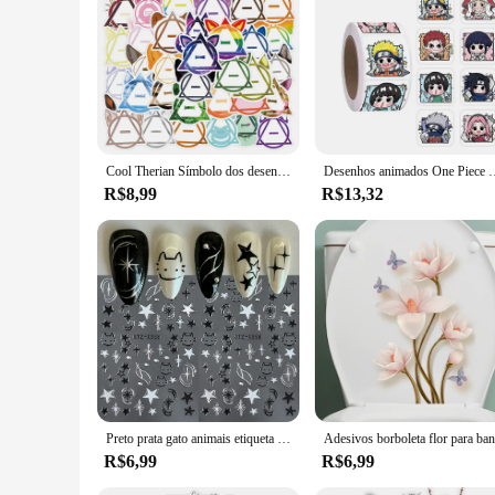
Not only do these adhesives provide exceptional performance,
waste and promoting sustainability. Moreover, their economic
their customers. Whether you're an individual seeking to enh
Cool Therian Símbolo dos desenhos animados adesivos, Decalques DIY estética, telefone, laptop, viagem, bagagem, skate, grafite, brinquedo adesivo, 50pcs
Desenhos animados One Piece Naruto Adesivos, Figura Anime DIY, Recompensa
R$8,99
R$13,32
Preto prata gato animais etiqueta do prego decalques y2k encantos bonito cão dos desenhos animados adesivo sliders folhas para manicure decoração da arte do prego
R$6,99
R$6,99