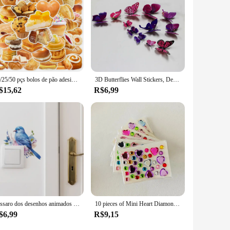
e reusable adhesives can be washed and reused, reducing
 and suppliers looking to offer an affordable solution to
gs, these adhesives are an excellent choice.
10/25/50 pçs bolos de pão adesivos alimentos para diy festa decoração papelaria mala garrafa de água telefone portátil mala scrapbooking
3D Butterflies Wall Stickers, Decoração DIY, Sala Arte, Casa, 12 Pcs
$15,62
R$6,99
Pássaro dos desenhos animados olhando plantas verdes e flores com adesivos, interruptor decorativo adesivos, fundo de embelezamento casa, W, 1pc
10 pieces of Mini Heart Diamond sticker Plum Blossom Star color acrylic flower sticker make-up eye patch children
$6,99
R$9,15