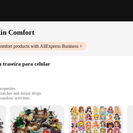
kin Comfort
Comfort
products with AliExpress Business
a traseira para celular
properties
cratches and minor drops
outdoor activities
zes to fit a wide range of smartphones
t leaving residue