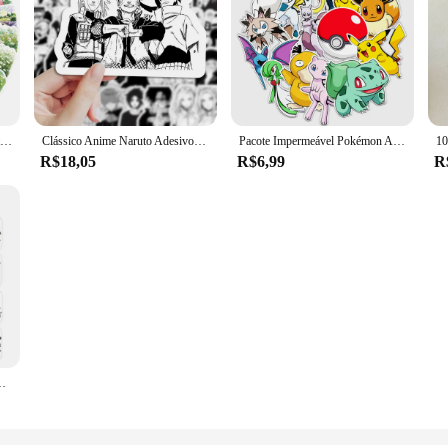
Adesivos de aquarela, flor, grafite, impermeável, diy, para bagagem, computador, telefone, skate, 50pcs
Clássico Anime Naruto Adesivos, Graffiti preto e branco Etiqueta, Telefone, Laptop, Bagagem, decalques frescos dos desenhos animados, decorações, 10 pcs, 30 pcs, 50 pcs, 103pcs
Pacote Impermeável Pokémon Anime Adesivos, Pikachu, Caixa Do Telefone, Pele Bonito Do Laptop, Papelaria Kawaii, Art Supplies, 50Pcs
R$18,05
R$6,99
R
 Infantil, Decoração Selada, Adesivo Envelope, Presentes do Miúdo, 500pcs