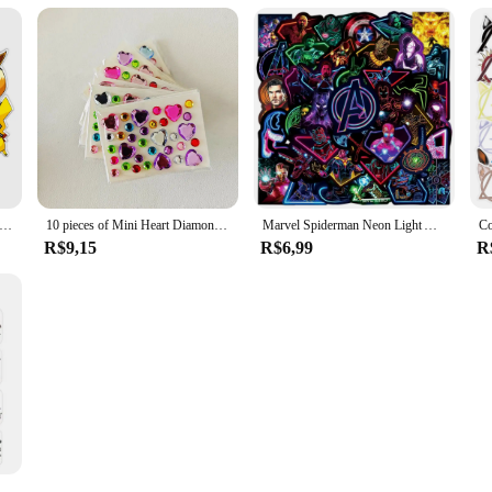
ermeável Pokémon Anime Adesivos, Pikachu, Caixa Do Telefone, Pele Bonito Do Laptop, Papelaria Kawaii, Art Supplies, 50Pcs
10 pieces of Mini Heart Diamond sticker Plum Blossom Star color acrylic flower sticker make-up eye patch children
Marvel Spiderman Neon Light Adesivos Pack, Decalque, Laptop, Guitarra, Carro, Papelaria, Bagagem, Graffiti, Adesivo, Crianças, 50 Pcs, 100Pcs
R$9,15
R$6,99
R
 Infantil, Decoração Selada, Adesivo Envelope, Presentes do Miúdo, 500pcs