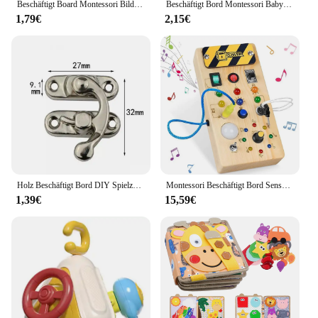
Beschäftigt Board Montessori Bildung Montessori Spielzeug für Kinder Baby Lern fähigkeit kognitive Aktivität Board Komponenten sensorische Spielzeuge
Beschäftigt Bord Montessori Baby Frühe Bildung Spielzeug Hand Raffiniert Lebenslauf Training Spiel Busyboard DIY Holz Business Board
1,79€
2,15€
Holz Beschäftigt Bord DIY Spielzeug Baby Montessori Sinnes Aktivität Bord Zubehör Für Kinder Schlösser Busyboard Teile Pädagogisches Spielzeug
Montessori Beschäftigt Bord Sensorischen Spielzeug Holz Mit LED Licht Schalter Control Board Reise Aktivitäten Kinder Spiele Für 2-4 Jahre alt
1,39€
15,59€