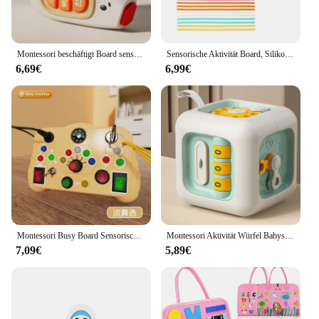
Montessori beschäftigt Board sensorische Aktivitäten Spielzeug Baby so tun, als spielen Telefon Musik simulieren Schalter Multifunktions-Lernspiel zeug
Sensorische Aktivität Board, Silikon beruhigen Spielzeug, Stress, leise, Achtsamkeit für Kinder 3 Angst Linderung, sensorische Board Baby Geschenke
6,69€
6,99€
Montessori Busy Board Sensorisches Spielzeug Cartoon mit LED-Lichtschalter Steuerplatine Reiseaktivitäten Kinderspiel für 2-4 Jahre alt
Montessori Aktivität Würfel Babys pielzeug 6 in 1 Mehrzweck beschäftigt Würfel Kleinkind Reises pielzeug sensorisch beschäftigt Board pädagogische Lernspiel zeug
7,09€
5,89€