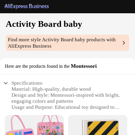
Activity Board baby
Find more style
Activity Board baby
products with
AliExpress Business
Montessori
Here are the products found in the
Specifications:
Material: High-quality, durable wood
Design and Style: Montessori-inspired with bright,
engaging colors and patterns
Usage and Purpose: Educational toy designed to
enhance cognitive and motor skills
Performance and Property: Smooth edges for safety,
non-toxic finish
Shape or Size or Weight or Quantity: Compact and