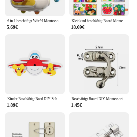
6 in 1 beschäftigt Würfel Montessori Spielzeug Kleinkind Flugzeug Auto Reise Spielzeug sensorische Aktivität beschäftigt Board pädagogische Lernspiel zeug für Kinder
Kleinkind beschäftigt Board Montessori Spielzeug Giraffe fühlte sich ruhig Buch Kinder beschäftigt Buch für Bildung Reises pielzeug
5,69€
18,69€
Kinder Beschäftigt Bord DIY Zubehör Baby Aktivität Feinmotorik Lernen Spiele Montessori Sinnes Spielzeug Frühe Bildung Busyboard
Beschäftigt Board DIY Montessori Spielzeug Schloss mobile Kinder Holzspäne Geschicklichkeit strain ing Eltern-Kind-Spiel Puzzle Intelligenz Entwicklung
1,89€
1,45€