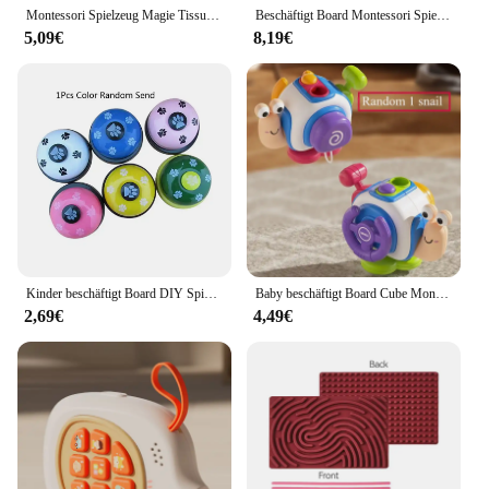
Montessori Spielzeug Magie Tissue Box Baby Bildungs Lernen Aktivität Sensorischen Spielzeug für Kinder Finger Übung Beschäftigt Bord Baby Spiel
Beschäftigt Board Montessori Spielzeug für Kleinkinder beschäftigt Buch sensorische Pre shool frühe Bildung lernen Feinmotorik Spielzeug für Kinder
5,09€
8,19€
Kinder beschäftigt Board DIY Spielzeug Montessori Material pädagogische Aktivität Board Zubehör Schalter Steckdose Licht Teil Erkenntnis Spielzeug
Baby beschäftigt Board Cube Montessori sensorische Spielzeuge für Kleinkind pädagogische Lern aktivitäten Reise Spielzeug Schließfach Feinmotorik
2,69€
4,49€