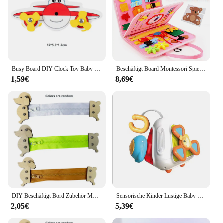
Busy Board DIY Clock Toy Baby Sensorial Montessori Sensory Toys Busyboard Cognitive Activity Board Accessories Part For Children
Beschäftigt Board Montessori Spielzeug für Kleinkinder sensorische Spielzeug Vorschule lernen pädagogische Reise aktivitäten für Jungen Feinmotorik
1,59€
8,69€
DIY Beschäftigt Bord Zubehör Montessori Bildung Holz Spielzeug Kognitive Ausbildung Säuglings Frühe Bildung Fähigkeiten Lernen Holz Spiel
Sensorische Kinder Lustige Baby Geschenk Interessante Polyeder Aktivität Cube Spielzeug Beschäftigt Cube Für Baby Beschäftigt Ball Montessori Beschäftigt Bord Cube
2,05€
5,39€