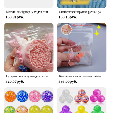
Мягкий гамбургер, мяч для снятия стресса, сенсорная игрушка для аутизма, снятие стресса и тревоги, игрушки-непоседа, мороженое, щепотка, декомпрессионная игрушка для взрослых
Силиконовая игрушка ручной работы для большого печенья, мягкая игрушка для снятия стресса, Mochi Taba, мягкая игрушка-непоседа, игрушка для печенья, детский подарок
168,91руб.
158,15руб.
Супермягкая игрушка для декомпрессии Oreo, форма печенья, мягкая игрушка, имитация сэндвича, ультра-мягкая игрушка для вентиляции
Kawaii маленькая золотая рыбка, новинка, прозрачная сумка с золотой рыбкой, игрушка-клоун-рыба для взрослых, снятие стресса для детей и взрослых, подарок
320,57руб.
393,00руб.