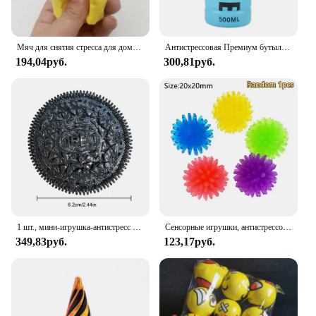
Мяч для снятия стресса для домашних животных, Сырная мышь, зажим для сыра, Забавный мяч для снятия стресса, мячик для белки, игрушка для розыгрыша, игрушки-антистресс
Антистрессовая Премиум бутылка для напитков, сжимаемая игрушка, мягкая набивная латте американо кофе, детский подарок на день рождения
194,04руб.
300,81руб.
1 шт., мини-игрушка-антистресс из силикона
Сенсорные игрушки, антистрессовые эластичные струны, Push It, мягкая цепочка, куб, радужный шар, мини-сжимаемая игрушка для взрослых, детский подарок
349,83руб.
123,17руб.