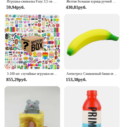
Игрушка-сжималка Funy 3,5 см ТПР, мягкий клей, сжимаемая игрушка, снимает беспокойство, мяч-сжималка
Желтая большая курица ручной работы, плюшевая силиконовая Мягкая игрушка, игрушки, милая курица, цыплята, Таба, сжимаемая Подарочная игрушка, милая мягкая цыпленка
59,94руб.
430,81руб.
3-100 шт. случайные игрушки-непоседы Mys-tery, подарочная упаковка, сумка-сюрприз, набор антистрессовых различных рельефных игрушек для детей, лидер продаж
Антистресс Сжимаемый банан игрушки медленно растет Джамбо Сжимаемый фрукт для сжимания игрушка Смешные снятие стресса уменьшить давление опора
855,29руб.
153,38руб.