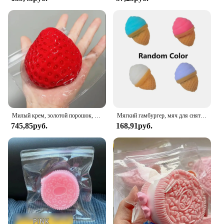
vehicle's performance but also contributes to its
longevity. By disabling the AFM system, the
disabler allows your engine to operate at its most
efficient level, reducing fuel consumption and
emissions. This not only benefits the environment
but also your wallet, as you'll notice a significant
reduction in fuel costs. The disabler's durable
construction ensures it can withstand the rigors of
daily use, making it a reliable addition to your
vehicle's performance upgrades.
Милый крем, золотой порошок, большой клубничный щепотка, имитация силиконовой глины, подарок на день рождения для девочек, детские мягкие игрушки
Мягкий гамбургер, мяч для снятия стресса, сенсорная игрушка для аутизма, снятие стресса и тревоги, игрушки-непоседа, мороженое, щепотка, декомпрессионная игрушка для взрослых
745,85руб.
168,91руб.