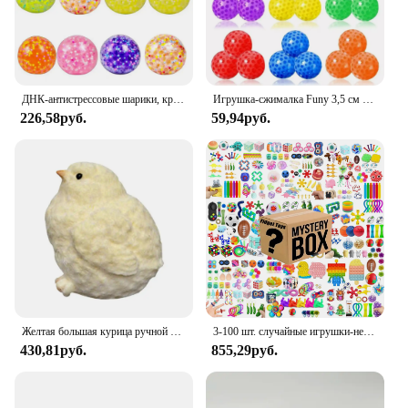
ДНК-антистрессовые шарики, красочные водные шарики, рандомные облегчающие сенсорные игрушки, антистрессовые шарики для беспокойства, детей и взрослых
Игрушка-сжималка Funy 3,5 см ТПР, мягкий клей, сжимаемая игрушка, снимает беспокойство, мяч-сжималка
226,58руб.
59,94руб.
Желтая большая курица ручной работы, плюшевая силиконовая Мягкая игрушка, игрушки, милая курица, цыплята, Таба, сжимаемая Подарочная игрушка, милая мягкая цыпленка
3-100 шт. случайные игрушки-непоседы Mys-tery, подарочная упаковка, сумка-сюрприз, набор антистрессовых различных рельефных игрушек для детей, лидер продаж
430,81руб.
855,29руб.