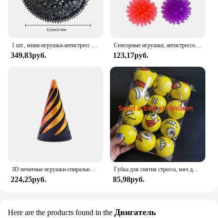
1 шт., мини-игрушка-антистресс из силикона
Сенсорные игрушки, антистрессовые эластичные струны, Push It, мягкая цепочка, куб, радужный шар, мини-сжимаемая игрушка для взрослых, детский подарок
349,83руб.
123,17руб.
3D печатные игрушки-спиральные конусы, невозможная пирамида, прозрачная скульптура, проходная пирамида, игрушка-непоседа, игрушки для снятия стресса, винты
Губка для снятия стресса, мяч для снятия стресса, мяч-игрушка, сжимаемая ручка, запястье, упражнения для детей, взрослых, детей, креативные подарки
224,25руб.
85,98руб.
Двигатель
Here are the products found in the