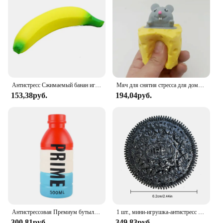
Антистресс Сжимаемый банан игрушки медленно растет Джамбо Сжимаемый фрукт для сжимания игрушка Смешные снятие стресса уменьшить давление опора
Мяч для снятия стресса для домашних животных, Сырная мышь, зажим для сыра, Забавный мяч для снятия стресса, мячик для белки, игрушка для розыгрыша, игрушки-антистресс
153,38руб.
194,04руб.
Антистрессовая Премиум бутылка для напитков, сжимаемая игрушка, мягкая набивная латте американо кофе, детский подарок на день рождения
1 шт., мини-игрушка-антистресс из силикона
300,81руб.
349,83руб.