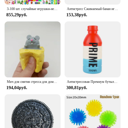
3-100 шт. случайные игрушки-непоседы Mys-tery, подарочная упаковка, сумка-сюрприз, набор антистрессовых различных рельефных игрушек для детей, лидер продаж
Антистресс Сжимаемый банан игрушки медленно растет Джамбо Сжимаемый фрукт для сжимания игрушка Смешные снятие стресса уменьшить давление опора
855,29руб.
153,38руб.
Мяч для снятия стресса для домашних животных, Сырная мышь, зажим для сыра, Забавный мяч для снятия стресса, мячик для белки, игрушка для розыгрыша, игрушки-антистресс
Антистрессовая Премиум бутылка для напитков, сжимаемая игрушка, мягкая набивная латте американо кофе, детский подарок на день рождения
194,04руб.
300,81руб.