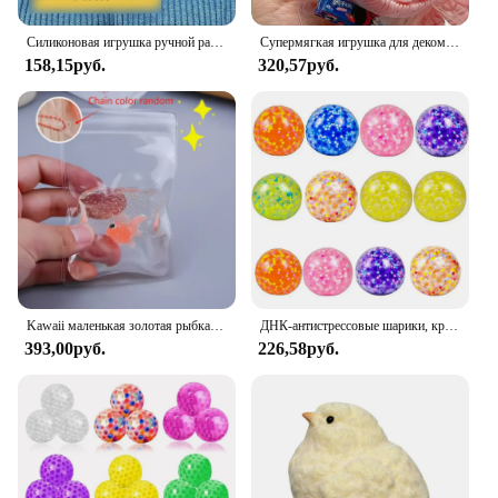
Силиконовая игрушка ручной работы для большого печенья, мягкая игрушка для снятия стресса, Mochi Taba, мягкая игрушка-непоседа, игрушка для печенья, детский подарок
Супермягкая игрушка для декомпрессии Oreo, форма печенья, мягкая игрушка, имитация сэндвича, ультра-мягкая игрушка для вентиляции
158,15руб.
320,57руб.
Kawaii маленькая золотая рыбка, новинка, прозрачная сумка с золотой рыбкой, игрушка-клоун-рыба для взрослых, снятие стресса для детей и взрослых, подарок
ДНК-антистрессовые шарики, красочные водные шарики, рандомные облегчающие сенсорные игрушки, антистрессовые шарики для беспокойства, детей и взрослых
393,00руб.
226,58руб.