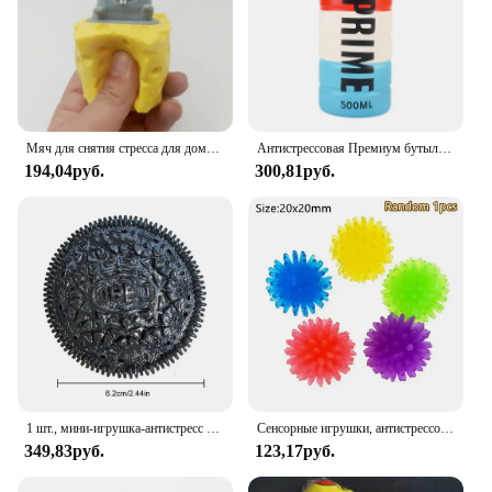
Мяч для снятия стресса для домашних животных, Сырная мышь, зажим для сыра, Забавный мяч для снятия стресса, мячик для белки, игрушка для розыгрыша, игрушки-антистресс
Антистрессовая Премиум бутылка для напитков, сжимаемая игрушка, мягкая набивная латте американо кофе, детский подарок на день рождения
194,04руб.
300,81руб.
1 шт., мини-игрушка-антистресс из силикона
Сенсорные игрушки, антистрессовые эластичные струны, Push It, мягкая цепочка, куб, радужный шар, мини-сжимаемая игрушка для взрослых, детский подарок
349,83руб.
123,17руб.