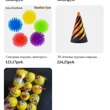
Сенсорные игрушки, антистрессовые эластичные струны, Push It, мягкая цепочка, куб, радужный шар, мини-сжимаемая игрушка для взрослых, детский подарок
3D печатные игрушки-спиральные конусы, невозможная пирамида, прозрачная скульптура, проходная пирамида, игрушка-непоседа, игрушки для снятия стресса, винты
123,17руб.
224,25руб.