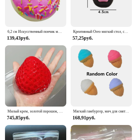
individual buyers. With its wholesale availability,
this disabler is an excellent choice for suppliers
looking to offer high-quality performance parts to
their customers.
6,2 см Искусственный пончик мини сжимаемая Новинка Игрушка имитация модели еды шоколадный торт рулон фотография Декор реквизит
Креативный Oreo мягкий стол, силиконовая игрушка ручной работы для снятия стресса, мягкая игрушка Mochi Taba Squishy Fidget Toy, большая игрушка для снятия печенья
139,43руб.
57,25руб.
Милый крем, золотой порошок, большой клубничный щепотка, имитация силиконовой глины, подарок на день рождения для девочек, детские мягкие игрушки
Мягкий гамбургер, мяч для снятия стресса, сенсорная игрушка для аутизма, снятие стресса и тревоги, игрушки-непоседа, мороженое, щепотка, декомпрессионная игрушка для взрослых
745,85руб.
168,91руб.