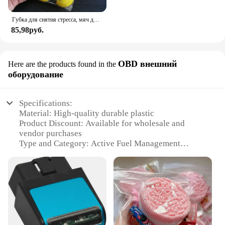
Губка для снятия стресса, мяч для снятия стресса, мяч-игрушка, сжимаемая ручка, запястье, упражнения для детей, взрослых, детей, креативные подарки
85,98руб.
OBD внешний
Here are the products found in the
оборудование
Specifications:
Material: High-quality durable plastic
Product Discount: Available for wholesale and
vendor purchases
Type and Category: Active Fuel Management
Disabler
Design and Style: Sleek and compact for easy
installation
Usage and Purpose: Enhances vehicle performance
by disabling Active Fuel Management
Performance and Property: Engineered for precise
control and reliable operation
Parts and Accessories: Comes with all necessary