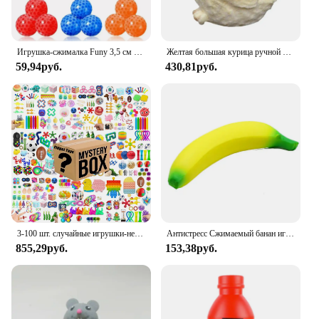
Игрушка-сжималка Funy 3,5 см ТПР, мягкий клей, сжимаемая игрушка, снимает беспокойство, мяч-сжималка
Желтая большая курица ручной работы, плюшевая силиконовая Мягкая игрушка, игрушки, милая курица, цыплята, Таба, сжимаемая Подарочная игрушка, милая мягкая цыпленка
59,94руб.
430,81руб.
3-100 шт. случайные игрушки-непоседы Mys-tery, подарочная упаковка, сумка-сюрприз, набор антистрессовых различных рельефных игрушек для детей, лидер продаж
Антистресс Сжимаемый банан игрушки медленно растет Джамбо Сжимаемый фрукт для сжимания игрушка Смешные снятие стресса уменьшить давление опора
855,29руб.
153,38руб.