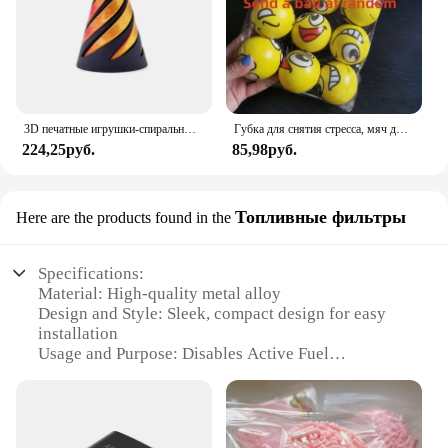
3D печатные игрушки-спиральные конусы, невозможная пирамида, прозрачная скульптура, проходная пирамида, игрушка-непоседа, игрушки для снятия стресса, винты
Губка для снятия стресса, мяч для снятия стресса, мяч-игрушка, сжимаемая ручка, запястье, упражнения для детей, взрослых, детей, креативные подарки
224,25руб.
85,98руб.
Топливные фильтры
Here are the products found in the
Specifications:
Material: High-quality metal alloy
Design and Style: Sleek, compact design for easy
installation
Usage and Purpose: Disables Active Fuel
Management (AFM) for improved fuel efficiency
and performance
Performance and Property: Enhanced engine
performance and increased fuel economy