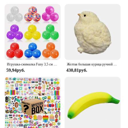
Игрушка-сжималка Funy 3,5 см ТПР, мягкий клей, сжимаемая игрушка, снимает беспокойство, мяч-сжималка
Желтая большая курица ручной работы, плюшевая силиконовая Мягкая игрушка, игрушки, милая курица, цыплята, Таба, сжимаемая Подарочная игрушка, милая мягкая цыпленка
59,94руб.
430,81руб.