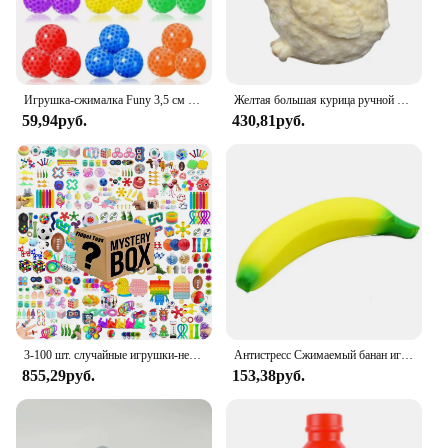
Игрушка-сжималка Funy 3,5 см ТПР, мягкий клей, сжимаемая игрушка, снимает беспокойство, мяч-сжималка
Желтая большая курица ручной работы, плюшевая силиконовая Мягкая игрушка, игрушки, милая курица, цыплята, Таба, сжимаемая Подарочная игрушка, милая мягкая цыпленка
59,94руб.
430,81руб.
3-100 шт. случайные игрушки-непоседы Mys-tery, подарочная упаковка, сумка-сюрприз, набор антистрессовых различных рельефных игрушек для детей, лидер продаж
Антистресс Сжимаемый банан игрушки медленно растет Джамбо Сжимаемый фрукт для сжимания игрушка Смешные снятие стресса уменьшить давление опора
855,29руб.
153,38руб.