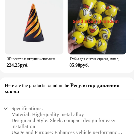
3D печатные игрушки-спиральные конусы, невозможная пирамида, прозрачная скульптура, проходная пирамида, игрушка-непоседа, игрушки для снятия стресса, винты
Губка для снятия стресса, мяч для снятия стресса, мяч-игрушка, сжимаемая ручка, запястье, упражнения для детей, взрослых, детей, креативные подарки
224,25руб.
85,98руб.
Регулятор давления
Here are the products found in the
масла
Specifications:
Material: High-quality metal alloy
Design and Style: Sleek, compact design for easy
installation
Usage and Purpose: Enhances vehicle performance