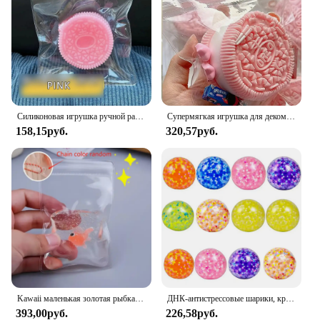
Силиконовая игрушка ручной работы для большого печенья, мягкая игрушка для снятия стресса, Mochi Taba, мягкая игрушка-непоседа, игрушка для печенья, детский подарок
Супермягкая игрушка для декомпрессии Oreo, форма печенья, мягкая игрушка, имитация сэндвича, ультра-мягкая игрушка для вентиляции
158,15руб.
320,57руб.
Kawaii маленькая золотая рыбка, новинка, прозрачная сумка с золотой рыбкой, игрушка-клоун-рыба для взрослых, снятие стресса для детей и взрослых, подарок
ДНК-антистрессовые шарики, красочные водные шарики, рандомные облегчающие сенсорные игрушки, антистрессовые шарики для беспокойства, детей и взрослых
393,00руб.
226,58руб.