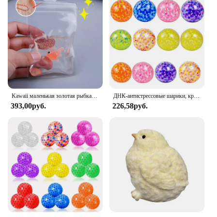
Kawaii маленькая золотая рыбка, новинка, прозрачная сумка с золотой рыбкой, игрушка-клоун-рыба для взрослых, снятие стресса для детей и взрослых, подарок
ДНК-антистрессовые шарики, красочные водные шарики, рандомные облегчающие сенсорные игрушки, антистрессовые шарики для беспокойства, детей и взрослых
393,00руб.
226,58руб.