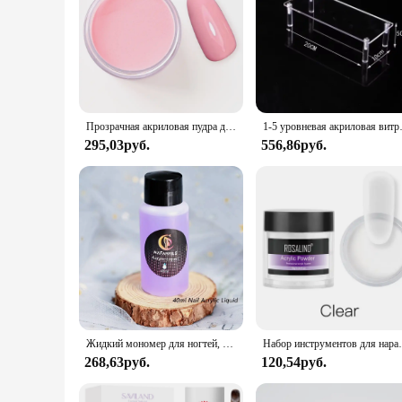
Прозрачная акриловая пудра для дизайна ногтей, 28 г (1 унция), 1 коробка
1-5 уровневая акриловая витрина, про
295,03руб.
556,86руб.
Жидкий мономер для ногтей, 40/75/120 мл
Набор инструментов для наращивания ногтей R
268,63руб.
120,54руб.