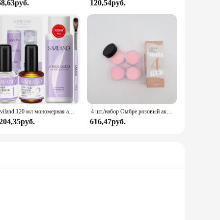
68,63руб.
120,54руб.
Saviland 120 мл мономерная акриловая жидкость для ногтей с дегидратором и некислотным PH-связыванием для акриловой пудры, кисточка для наращивания ногтей
4 шт./набор Омбре розовый акриловый порошок 3 в 1 резьба расширение окунание 15 мл профессиональная акриловая Порошковая крышка розовый акриловый порошок
 204,35руб.
616,47руб.