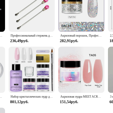
зрачная витрина, стойка для капкейков, духов, кукол, декоративный органайзер, Amiibo, Funko, поп-фигурки DC05
Профессиональный стержень для акрилового маникюра, 3 шт., инструмент, ложка для перемешивания, шпатель, пинцет, ручка для нанесения пудры, жидкого УФ-геля
Акриловый порошок, Профессиональный порошок для ногтей для акриловых ногтей, для использования с мономерной акриловой жидкостью для ногтей
236,49руб.
282,91руб.
1
OSALIND, акриловая пудра, жидкое кристаллическое стекло, белая фотография, с кисточкой
Набор кристаллических пудр для ногтей Набор акриловых жидкостей с кистью для ногтей Розовый, белый цвет Порошок для ногтей для наращивания ногтей Набор для начинающих
Акриловая пудра MEET ACROSS, 10 г, нюдовый, розовый, прозрачный, белый, акриловые ногти, профессиональный полимер для наращивания ногтей, не требует отверждения лампы
801,12руб.
151,54руб.
6