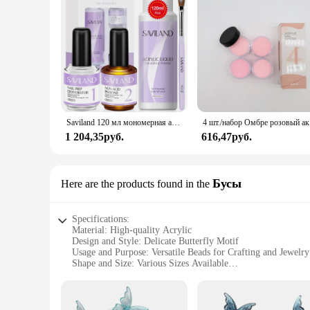
Saviland 120 мл мономерная акриловая жидкость для ногтей с дегидратором и некислотным PH-связыванием для акриловой пудры, кисточка для наращивания ногтей
4 шт./набор 
1 204,35руб.
616,47руб.
Бусы
Here are the products found in the
Specifications:
Material: High-quality Acrylic
Design and Style: Delicate Butterfly Motif
Usage and Purpose: Versatile Beads for Crafting and Jewelr
Shape and Size: Various Sizes Available
Quantity: Generous Sets for Wholesale and Vendor Needs
Performance and Property: Durable and Lightweight
Features: