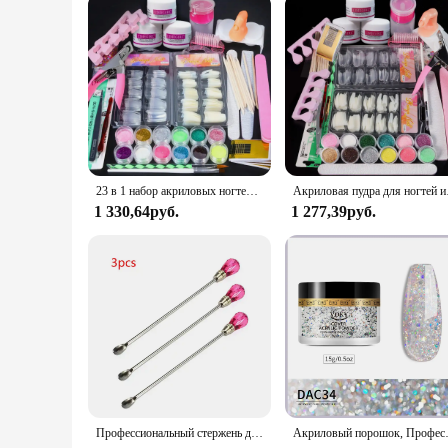
23 в 1 набор акриловых ногтей для начинающих 12 цветов акриловая пудра с блестками белый прозрачный розовый акриловый порошок для профессионального наращивания ногтей
Акриловая пудра для ногтей
1 330,64руб.
1 277,39руб.
Профессиональный стержень для акрилового маникюра, 3 шт., инструмент, ложка для перемешивания, шпатель, пинцет, ручка для нанесения пудры, жидкого УФ-геля
Акриловый порошок, Профессиональны