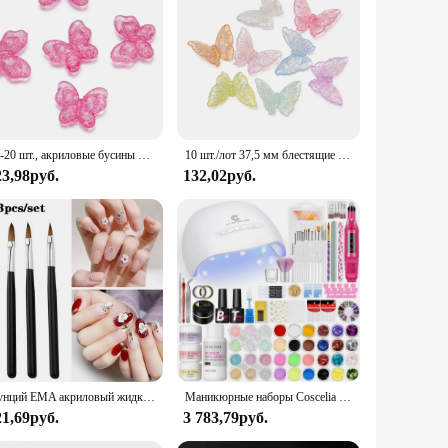
gned with a beautiful butterfly motif, capturing the essence
ophistication to any jewelry piece. Whether you're creating
y to handle and work with, allowing for a wide range of
ing unique pieces for personal use or for selling at markets,
10-20 шт., акриловые бусины для браслетов, 18 мм
10 шт./лот 37,5 мм блестящие AB цвета бабочки акриловые бусины свободные бусины для самостоятельного изготовления ювелирных изделий ожерелье браслет аксессуары
23,98руб.
132,02руб.
e perfect for those looking to stock up on supplies or for
aking them a reliable choice for both personal and
5 унций EMA акриловый жидкий мономер 150/120/75/40 мл быстросохнущая акриловая кристальная жидкость для наращивания ногтей инструменты для вырезания порошка
Маникюрные наборы Coscelia с акриловой жидкостью 30 мл, прозрачная УФ-гель-база, верхнее покрытие и лампа для ногтей, дрель для ногтей для женщин
21,69руб.
3 783,79руб.