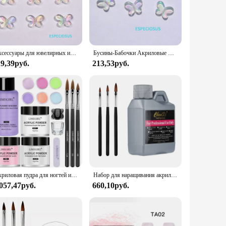
r your crafting endeavors. The beads are designed to
ether you're creating bracelets, necklaces, or earrings,
Аксессуары для ювелирных изделий «сделай сам», прозрачные акриловые милые бусины-бабочки с УФ-покрытием, разделители для браслетов, отделения для изготовления ожерелья, украшения
Бусины-Бабочки Акриловые многоцветные, 17 мм
19,39руб.
213,53руб.
ties are endless. The lightweight nature of the acrylic
nge of sizes available, you can customize your designs to suit
Акриловая пудра для ногтей и жидкий мономер набор для акриловых ногтей набор для наращивания ногтей акриловая пудра для погружения 3D инструменты для резьбы по цвету
Набор для наращивания акриловых ногтей, 120 мл, 4 унции
 057,47руб.
660,10руб.