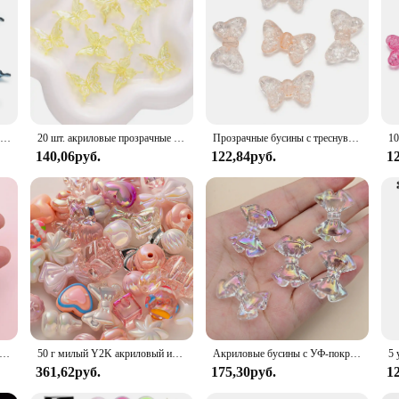
they are a testament to exquisite craftsmanship. Each bead is meticulously desi
appreciate the finer details in their crafting projects, as they add a touch of s
ur designs to a new level of beauty.
ng; they are also incredibly versatile. Their lightweight nature makes them eas
beginner, these beads are suitable for all skill levels. They are perfect for creat
autiful.
10 шт./лот, акриловая бусина-бабочка, двухцветная свободная бусина-разделитель для ювелирных изделий, маркировка, ожерелье, браслет, аксессуары
20 шт. акриловые прозрачные AB цветные бусины-бабочки свободные бусины-разделители подвески для поделок DIY ожерелье браслет материалы для изготовления ювелирных изделий
Прозрачные бусины с треснувшим бантом 13 мм, 10/20 шт., акриловые бусины-бабочки, бусины с отверстием для ожерелья, аксессуары для изготовления ювелирных изделий своими руками
140,06руб.
122,84руб.
1
both individual crafters and wholesale vendors. Available in sets, these beads ar
eir durable nature ensures that they can withstand the rigors of frequent use, m
 and let your creativity soar.
акриловые бусины в форме бабочки для изготовления ювелирных изделий, самодельных браслетов, ожерелий, ключей, 22x28 мм
50 г милый Y2K акриловый искусственный цветок Сердце Бабочка Kawaii свободный для звеньев браслет-цепочка Изготовление ювелирных изделий своими руками
Акриловые бусины с УФ-покрытием, прозрачные свободные бусины с бантом-бабочкой для изготовления ювелирных изделий, рукоделия, «сделай сам», подвески для браслетов и ожерелий, 22 х28 мм
361,62руб.
175,30руб.
1