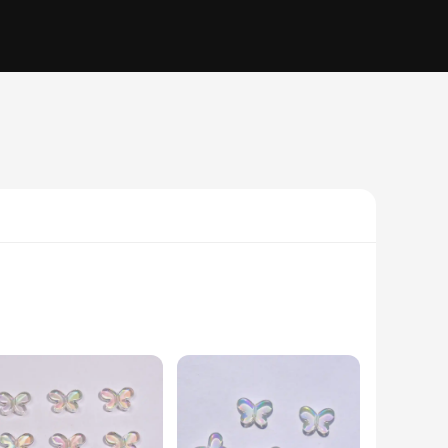
ly design adds a touch of elegance to any jewelry piece,
 are versatile enough to be used in a variety of creative