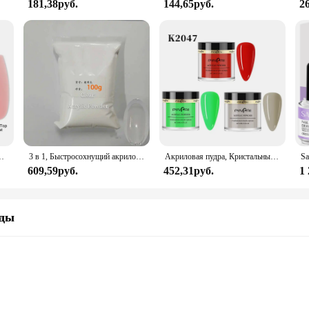
181,38руб.
144,65руб.
2
огти, профессиональный полимер для наращивания ногтей, не требует отверждения лампы
3 в 1, Быстросохнущий акриловый Гель-лак для ногтей, 90 цветов
Акриловая пудра, Кристальный цветок, вырезанный дизайн ногтей, наращивание ногтей, порошок для маникюра, акриловая погружная пудра, блестящий жидкий набор инструментов
609,59руб.
452,31руб.
1
жды