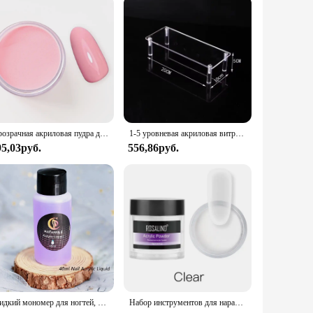
Прозрачная акриловая пудра для дизайна ногтей, 28 г (1 унция), 1 коробка
1-5 уровневая акриловая витрина, прозрачная витрина, стойка для капкейков, духов, кукол, декоративный органайзер, Amiibo, Funko, поп-фигурки DC05
95,03руб.
556,86руб.
Жидкий мономер для ногтей, 40/75/120 мл
Набор инструментов для наращивания ногтей ROSALIND, акриловая пудра, жидкое кристаллическое стекло, белая фотография, с кисточкой