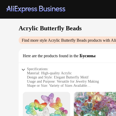
Acrylic Butterfly Beads
Find more style
Acrylic Butterfly Beads
products with Al
Бусины
Here are the products found in the
Specifications:
Material: High-quality Acrylic
Design and Style: Elegant Butterfly Motif
Usage and Purpose: Versatile for Jewelry Making
Shape or Size: Variety of Sizes Available
Quantity: Bulk Sets for Wholesale and Vendors
Performance and Property: Durable and Lightweight
Features:
**Elegant Craftsmanship and Versatility**
Our Acrylic Butterfly Beads are not just charming; they are a
making it perfect for creating unique and eye-catching access