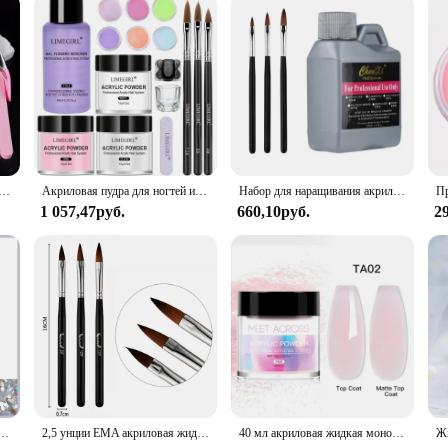
 и жидкий мономер, фотоэлемент для маникюра, набор с кристаллами для ногтей, блестящие 3d-типсы для ногтей, инструменты для резьбы
Акриловая пудра для ногтей и жидкий мономер набор для акриловых ногтей набор для наращивания ногтей акриловая пудра для погружения 3D инструменты для резьбы по цвету
Набор для наращивания акриловых ногтей, 120 мл, 4 унции
1 057,47руб.
660,10руб.
2
й порошок для ногтей для акриловых ногтей, для использования с мономерной акриловой жидкостью для ногтей
2,5 унции EMA акриловая жидкость мономер 40/75 мл акриловая кристаллическая жидкость для ногтей для наращивания акриловой пудры/инструменты для растяжения
40 мл акриловая жидкая мономерная резьба для ногтей, наращивание для акриловой пудры, акриловый кристалл, жидкий маникюрный инструмент