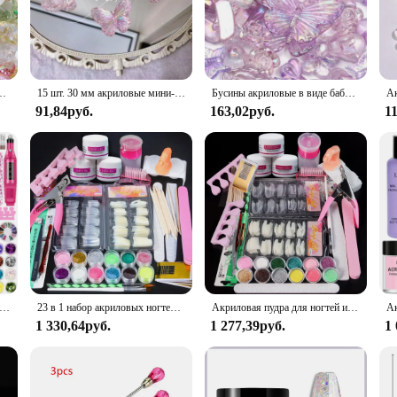
c Butterfly Beads are available in bulk sets, ensuring you have ample supply fo
 choice for those who require a consistent supply of high-quality components. Wh
 creations.
иловые бусины-бабочки для рукоделия
15 шт. 30 мм акриловые мини-бабочки подвески бусины для изготовления ювелирных изделий DIY ожерелье кулон ювелирные аксессуары
Бусины акриловые в виде бабочки, цветка, листа, 20 г Лист цветов бабочки случайный смешанный прозрачный фиолетовая русалка цвет акриловых бусин для ювелирных изделий, делая DIY ювелирных аксессуаров
91,84руб.
163,02руб.
1
riety of creative projects. From home decor to fashion accessories, the possibili
ar, while the durable quality ensures they withstand the test of time. With a ra
professional or enthusiast.
аборы Coscelia с акриловой жидкостью 30 мл, прозрачная УФ-гель-база, верхнее покрытие и лампа для ногтей, дрель для ногтей для женщин
23 в 1 набор акриловых ногтей для начинающих 12 цветов акриловая пудра с блестками белый прозрачный розовый акриловый порошок для профессионального наращивания ногтей
Акриловая пудра для ногтей и жидкий мономер, фотоэлемент для маникюра, набор с кристаллами для ногтей, блестящие 3d-типсы для ногтей, инструменты для резьбы
1 330,64руб.
1 277,39руб.
1