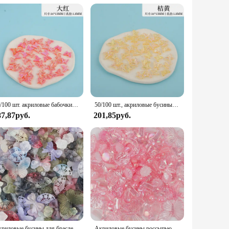
utterfly motif, intricately etched to capture the essence of
re designing a delicate bracelet or a statement necklace, these
ther you're a seasoned artisan or a beginner, these beads are
50/100 шт. акриловые бабочки AB цветные подвески бусины свободные бусины-разделители браслет ожерелье для DIY изготовления ювелирных изделий поиск аксессуаров
50/100 шт., акриловые бусины-бабочки
ems, or even children's toys. The sets are available in bulk,
87,87руб.
201,85руб.
 time. Despite their robust nature, they remain lightweight,
for both personal projects and commercial use. Whether
Акриловые бусины для браслетов «сделай сам», смешанные бусины с листьями, цветами, бабочками, аксессуары для изготовления ювелирных изделий, 20 г
Акриловые бусины россыпью в виде бабочек, цветов, листьев для рукоделия, аксессуары для рукоделия, V0840