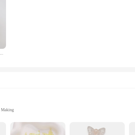
Омбре розовый акриловый порошок 3 в 1 резьба расширение окунание 15 мл профессиональная акриловая Порошковая крышка розовый акриловый порошок
y Making