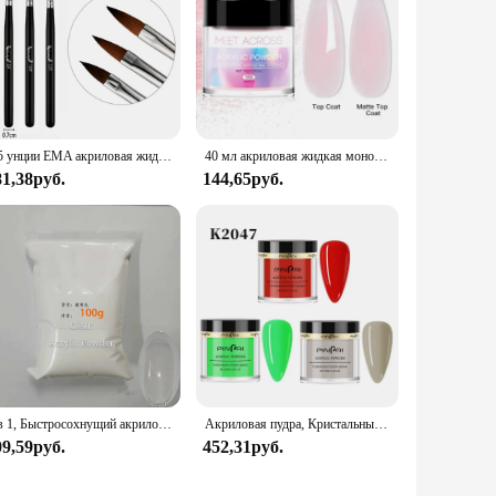
2,5 унции EMA акриловая жидкость мономер 40/75 мл акриловая кристаллическая жидкость для ногтей для наращивания акриловой пудры/инструменты для растяжения
40 мл акриловая жидкая мономерная резьба для ногтей, наращивание для акриловой пудры, акриловый кристалл, жидкий маникюрный инструмент
81,38руб.
144,65руб.
3 в 1, Быстросохнущий акриловый Гель-лак для ногтей, 90 цветов
Акриловая пудра, Кристальный цветок, вырезанный дизайн ногтей, наращивание ногтей, порошок для маникюра, акриловая погружная пудра, блестящий жидкий набор инструментов
09,59руб.
452,31руб.