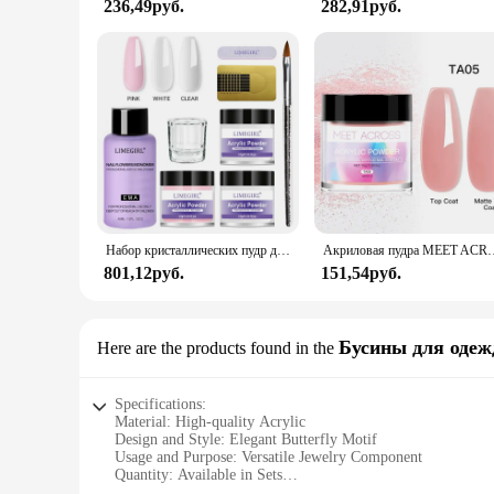
236,49руб.
282,91руб.
Набор кристаллических пудр для ногтей Набор акриловых жидкостей с кистью для ногтей Розовый, белый цвет Порошок для ногтей для наращивания ногтей Набор для начинающих
Акриловая пудра MEET ACROSS, 10 г, нюдовый, розовый, прозрачный, белый, акриловые н
801,12руб.
151,54руб.
Бусины для оде
Here are the products found in the
Specifications:
Material: High-quality Acrylic
Design and Style: Elegant Butterfly Motif
Usage and Purpose: Versatile Jewelry Component
Quantity: Available in Sets
Performance and Property: Durable and Lightweight