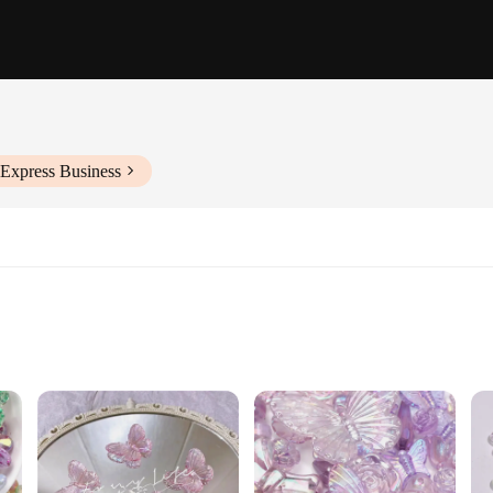
iExpress Business
 testament to the craftsmanship that goes into each piece. The intricate butterf
ories. Whether you're a professional jewelry designer or a hobbyist, these beads