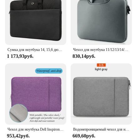
Сумка для ноутбука 14, 15,6 дюймов, сумка для ноутбука Macbook, портативный чехол для ноутбука для HP Dell Acer, компьютерный портфель, дорожные сумки
Чехол для ноутбука 11/12/13/14/15/15,6/17 дюймов
1 173,93руб.
830,14руб.
Чехол для ноутбука Dell Inspiron 14 13 /Chromebook 14 / HP Stream 14 / Lenovo IdeaPad 14 / Acer Spin 3 / ASUS ZenBook 14
Водонепроницаемый чехол для ноутбука 11 12 13,3 14 15,6 дюймов B-style MacBook Air Pro HP Dell Acer чехол для ноутбука чехол для компьютера
953,42руб.
669,60руб.