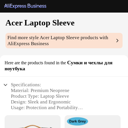
Acer Laptop Sleeve
Find more style
Acer Laptop Sleeve
products with
AliExpress Business
Сумки и чехлы для
Here are the products found in the
ноутбука
Specifications:
Material: Premium Neoprene
Product Type: Laptop Sleeve
Design: Sleek and Ergonomic
Usage: Protection and Portability
Compatibility: Specifically designed for Acer
Laptops
Durability: Heavy-duty and Long-lasting