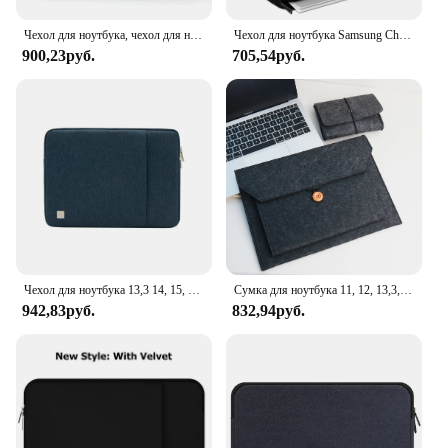
Чехол для ноутбука, чехол для ноутбука 14, 15,6 дюймов, сумка для ноутбука Macbook M1 Air Pro HP Acer Xiami Huawei Lenovo, компьютерный портфель
Чехол для ноутбука Samsung Chromebook 13,3 дюйма, поверхность для ноутбука, книга 13,5 Dell Inspiron 13 HP Envy Pavilion 13 Acer, ручная сумка
900,23руб.
705,54руб.
Чехол для ноутбука 13,3 14, 15, 15,6 дюйма, чехол для ПК для Macbook Air M1 Mac Book Pro M2 M3 Lenovo HP Dell Acer, чехол для ноутбука
Сумка для ноутбука 11, 12, 13,3, 14, 15,6 дюйма, чехол для ноутбука Lenovo Macbook XiaoMi HuaWei ASUS Acer HP Surface
942,83руб.
832,94руб.