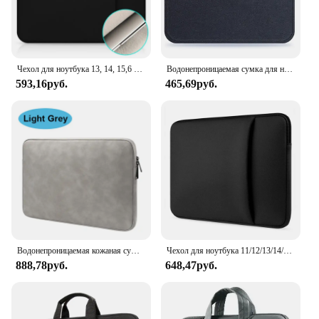
Чехол для ноутбука 13, 14, 15,6 дюймов, чехол для ПК для MacBook Air Pro Retina Xiaomi HP Dell Acer, чехол для ноутбука
Водонепроницаемая сумка для ноутбука 11, 12, 13,3, 14, 15,6, 16 дюймов, чехол для MacBook Air Pro, Xiaomi, HP, Dell, Acer, чехол для ноутбука, компьютера
593,16руб.
465,69руб.
Водонепроницаемая кожаная сумка для ноутбука 13, 14, 15 дюймов, чехол для MacBook Air Pro 13,3, 15,4, Xiaomi, HP, Dell, Acer, чехол для ноутбука, компьютера
Чехол для ноутбука 11/12/13/14/15/15,6/17 дюймов
888,78руб.
648,47руб.