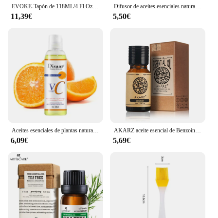
EVOKE-Tapón de 118ML/4 Fl.Oz. Aceites Esenciales de primera calidad para difusor, masaje, piel, pelo, fabricación de jabón con vela
Difusor de aceites esenciales naturales puros, 100ML, para el cuidado de la piel, rosa, naranja, limón, lavanda, rosa, geranio, manzanilla, aguacate, aceite aromático
11,39€
5,50€
Aceites esenciales de plantas naturales puros, 100ml, Aloe VC, aguacate, miel, serpiente, argán, oliva, zanahoria, aceite de masaje, reparación, suavizante, cuidado de la piel
AKARZ aceite esencial de Benzoin Natural, restauración de la piel, elasticidad, circulación sanguínea, calmante, emoción, aceite de Benzoin
6,09€
5,69€