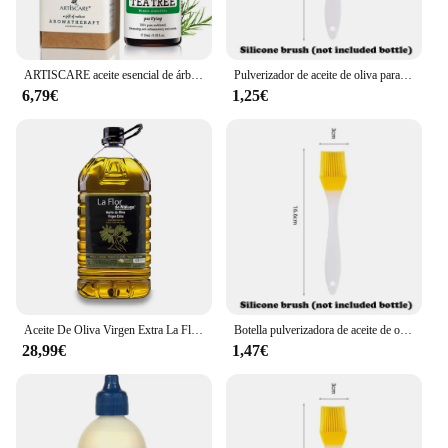
ARTISCARE aceite esencial de árbol de té puro, Aceite de Masaje para control de espinillas, cosméticos para el cuidado de la piel, 10mL
Pulverizador de aceite de oliva para cocina, botella vacía con pulverizador de vinagre para hornear, 200/300/500ml
6,79€
1,25€
Aceite De Oliva Virgen Extra La Flor De Malaga 5Litros Garantizado Recién Enlatado 100% Fresco
Botella pulverizadora de aceite de oliva, dispensador de cocina, Camping, hornear, vinagre, salsa de soja, contenedores pulverizadores, 200/300/500ml
28,99€
1,47€