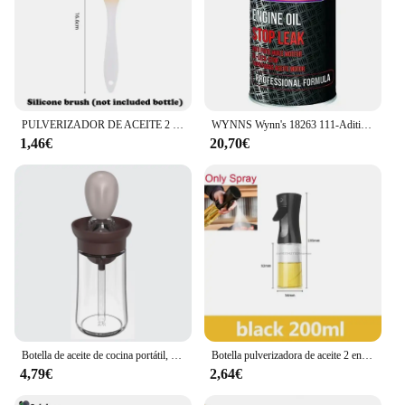
PULVERIZADOR DE ACEITE 2 en 1 para cocina, botella pulverizadora de aceite, vinagre, salsa de soja, contenedores de lavadora, 200/300/500ml
WYNNS Wynn's 18263 111-Aditivos de Aceites Premium
1,46€
20,70€
Botella de aceite de cocina portátil, cepillo de silicona, Control cuantitativo con pulverizador para barbacoa, dispensador de aceite para hornear
Botella pulverizadora de aceite 2 en 1, cocina de plástico, barbacoa, dispensador de aceite de oliva, tarro de aceite para hornear, vinagre, salsa de soja, contenedor en aerosol
4,79€
2,64€