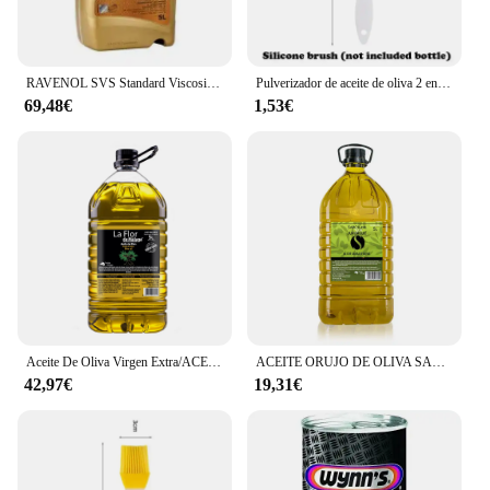
RAVENOL SVS Standard Viscosity Synto Oil SAE 5W-40 - 5 L
Pulverizador de aceite de oliva 2 en 1 para cocina, botella de plástico para freidora de aire, Camping, barbacoa, 200/500ml
69,48€
1,53€
Aceite De Oliva Virgen Extra/ACEITE DE INTENSO /SUAVE/ORUJO/GIRASOL Diferentes Tipos 5 Litros Garantizado Recién Enlatado 100% Fresco
ACEITE ORUJO DE OLIVA SANSA SABOR DEL SUR PET GARRAFA TRANSP. ASA NEGRA 5L
42,97€
19,31€