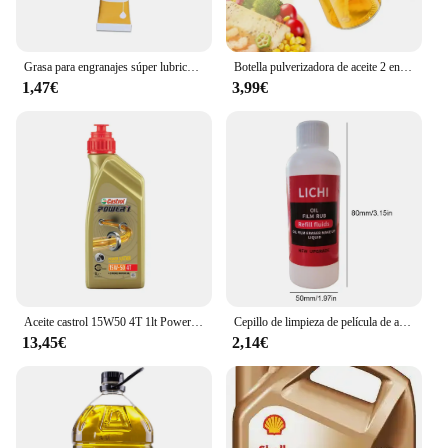
Grasa para engranajes súper lubricante de hilo fácil para impresora 3d, Reduce el ruido, buen efecto de lubricación, aceite lubricante para Bambulab X1c P1S P1P
Botella pulverizadora de aceite 2 en 1, cocina de plástico, barbacoa, dispensador de aceite de oliva, tarro de aceite para hornear, vinagre, salsa de soja, contenedor en aerosol
1,47€
3,99€
Aceite castrol 15W50 4T 1lt Power Sustain
Cepillo de limpieza de película de aceite automotriz, limpiador de película de aceite de vidrio para parabrisas hidrofóbico, removedor de película para ventana de coche, 120ml
13,45€
2,14€