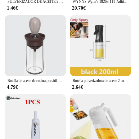
PULVERIZADOR DE ACEITE 2 en 1 para cocina, botella pulverizadora de aceite, vinagre, salsa de soja, contenedores de lavadora, 200/300/500ml
WYNNS Wynn's 18263 111-Aditivos de Aceites Premium
1,46€
20,70€
Botella de aceite de cocina portátil, cepillo de silicona, Control cuantitativo con pulverizador para barbacoa, dispensador de aceite para hornear
Botella pulverizadora de aceite 2 en 1, cocina de plástico, barbacoa, dispensador de aceite de oliva, tarro de aceite para hornear, vinagre, salsa de soja, contenedor en aerosol
4,79€
2,64€