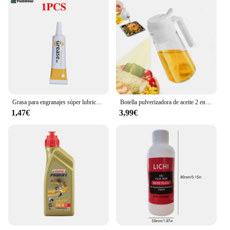
Grasa para engranajes súper lubricante de hilo fácil para impresora 3d, Reduce el ruido, buen efecto de lubricación, aceite lubricante para Bambulab X1c P1S P1P
Botella pulverizadora de aceite 2 en 1, cocina de plástico, barbacoa, dispensador de aceite de oliva, tarro de aceite para hornear, vinagre, salsa de soja, contenedor en aerosol
1,47€
3,99€