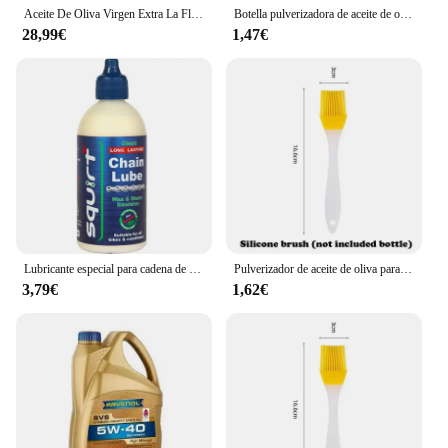
Aceite De Oliva Virgen Extra La Flor De Malaga 5Litros Garantizado Recién Enlatado 100% Fresco
Botella pulverizadora de aceite de oliva, dispensador de cocina, Camping, hornear, vinagre, salsa de soja, contenedores pulverizadores, 200/300/500ml
28,99€
1,47€
Lubricante especial para cadena de bicicleta, accesorio para bici de montaña y carretera, aceite seco, 15ML
Pulverizador de aceite de oliva para cocina, botella de plástico para freidora de aire, Camping, barbacoa, 200/300ml/500ml
3,79€
1,62€