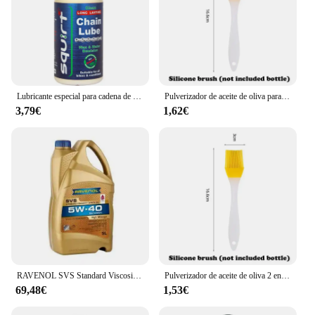
Lubricante especial para cadena de bicicleta, accesorio para bici de montaña y carretera, aceite seco, 15ML
Pulverizador de aceite de oliva para cocina, botella de plástico para freidora de aire, Camping, barbacoa, 200/300ml/500ml
3,79€
1,62€
RAVENOL SVS Standard Viscosity Synto Oil SAE 5W-40 - 5 L
Pulverizador de aceite de oliva 2 en 1 para cocina, botella de plástico para freidora de aire, Camping, barbacoa, 200/500ml
69,48€
1,53€