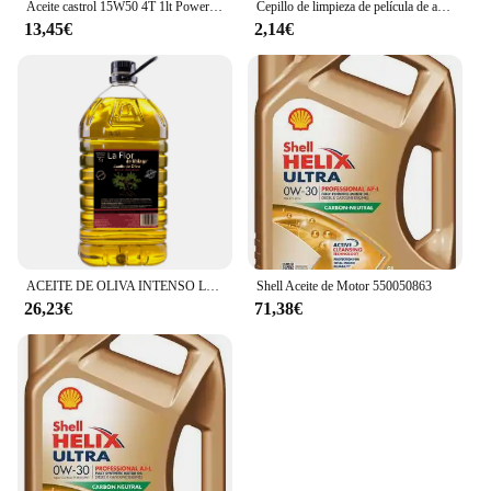
Aceite castrol 15W50 4T 1lt Power Sustain
Cepillo de limpieza de película de aceite automotriz, limpiador de película de aceite de vidrio para parabrisas hidrofóbico, removedor de película para ventana de coche, 120ml
13,45€
2,14€
ACEITE DE OLIVA INTENSO LA FLOR DE MALAGA PET GARRAFA TRANSP. ASA NEGRA 5L
Shell Aceite de Motor 550050863
26,23€
71,38€