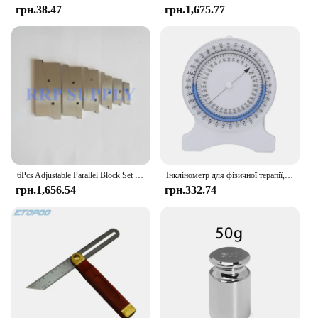
грн.38.47
грн.1,675.77
**Versatile and Reliable**
This scale is not just for air travel; it's a versatile
tool for all your weighing needs. Whether you're
packing for a road trip or need to weigh packages
for shipping, the Accurate Scale for Luggage is up
to the task. With a high-capacity range, it can
handle a variety of items, from small parcels to
large suitcases. Its precision weighing ensures that
you get an accurate reading every time, making it an
indispensable tool for vendors, suppliers, and
individuals alike.
6Pcs Adjustable Parallel Block Set Steel 3/8~2-1/4in Adjustment Range for Accurate Measurement Parallel Pad, parallel set block
Інклінометр для фізичної терапії, бульбашка без витоку, точні вимірювання для студентів, професіоналів, інклінометр без витоків
грн.1,656.54
грн.332.74
**Designed for Convenience**
The Accurate Scale for Luggage isn't just about
functionality; it's also designed with convenience in
mind. The scale's built-in handle makes it easy to
carry, and its compact size means it won't take up
much space in your luggage. This scale is available
for wholesale and bulk purchases, making it an
excellent option for vendors and suppliers looking