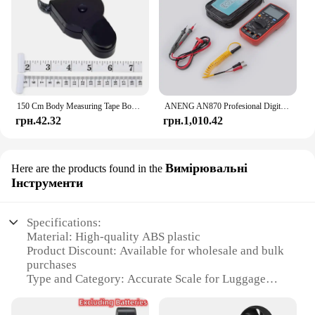
150 Cm Body Measuring Tape Body Measurement Tape Accurate Body Tape Measure Soft Retractable Measuring Tape Push Button Retract
ANENG AN870 Profesional Digital Multimeter 19999 Counts True Rms AC/DC Voltage Current NCV Transistor Accurate Auto Range Tester
грн.42.32
грн.1,010.42
Вимірювальні
Here are the products found in the
Інструменти
Specifications:
Material: High-quality ABS plastic
Product Discount: Available for wholesale and bulk
purchases
Type and Category: Accurate Scale for Luggage
Design and Style: Sleek, portable design with easy-
to-read display