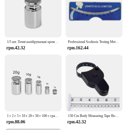
1/5 шт. Точні калібрувальні хромовані ваги Ваги 1 г 2 г 5 г 10 г 20 г 50 г 100 г Ваги для зважування домашніх інструментів
Professional Scoliosis Testing Meter Scoliosis Test Meter Scoliosis Measurement Accurate Data Back Spine Diagnosis
грн.42.32
грн.162.44
1 г 2 г 5 г 10 г 20 г 50 г 100 г грамів Точна калібрування Хромована вага Ваги для домашнього кухонного інструменту 1/5 шт.
150 Cm Body Measuring Tape Body Measurement Tape Accurate Body Tape Measure Soft Retractable Measuring Tape Push Button Retract
грн.88.06
грн.42.32