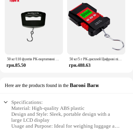
50 кг/110 фунтів РК-портативні ваги Цифрові ваги для валіз для багажу з ручкою Дорожня сумка для багажу Гачок для зважування риби Підвісні ваги
50 кг/5 г РК-дисплей Цифрові підвісні ваги Міні електронні риболовля Дорожній багаж Баланси Портативні ваги Водонепроникні
грн.85.50
грн.488.63
Вагові Ваги
Here are the products found in the
Specifications:
Material: High-quality ABS plastic
Design and Style: Sleek, portable design with a
large LCD display
Usage and Purpose: Ideal for weighing luggage and
personal items with precision