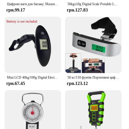
Цифрові ваги для багажу. Маленькі ваги для валіз. Портативні цифрові підвісні ваги для багажу для подорожей. Ваги для упаковки.
50kgx10g Digital Scale Portable LCD Display Mini Hanging Scale Electronic Luggage Suitcase Travel Bag Weight Balance Scale
грн.99.17
грн.127.83
Mini LCD 40kg/100g Digital Electronic Luggage Scale Portable Suitcase Scale Handled Travel Bag Weighting Fish Hook Hanging Scale
50 кг/110 фунтів Портативні цифрові ваги для багажу РК-дисплей Кишенькова електронна валіза Дорожні ваги Інструмент для ваги багажу
грн.67.45
грн.123.12