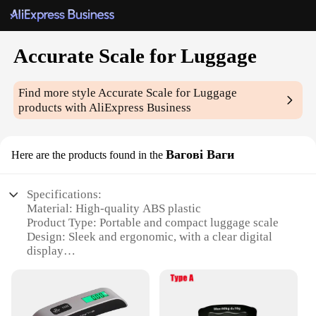
Accurate Scale for Luggage
Find more style
Accurate Scale for Luggage
products with AliExpress Business
Вагові Ваги
Here are the products found in the
Specifications:
Material: High-quality ABS plastic
Product Type: Portable and compact luggage scale
Design: Sleek and ergonomic, with a clear digital
display
Usage and Purpose: Ideal for travelers and
professionals needing to weigh luggage accurately
Typical Adaptive Scenario: Suitable for airports,
train stations, and any other location where precise