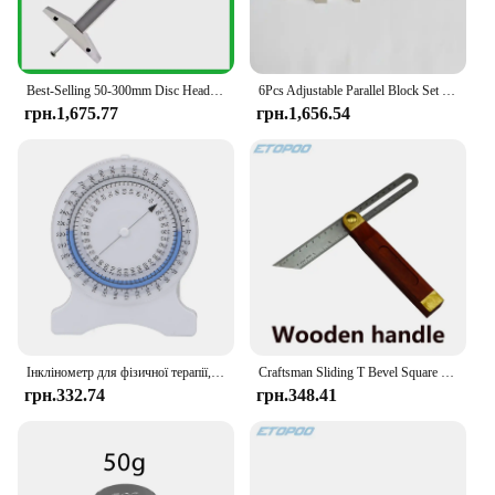
Best-Selling 50-300mm Disc Head Digital Display Depth Gauges curacy 0.01mm Accurate Measurement
6Pcs Adjustable Parallel Block Set Steel 3/8~2-1/4in Adjustment Range for Accurate Measurement Parallel Pad, parallel set block
грн.1,675.77
грн.1,656.54
Інклінометр для фізичної терапії, бульбашка без витоку, точні вимірювання для студентів, професіоналів, інклінометр без витоків
Craftsman Sliding T Bevel Square Gauge Protractor Angle Transfer Tool With Bubble For Accurate Angles
грн.332.74
грн.348.41