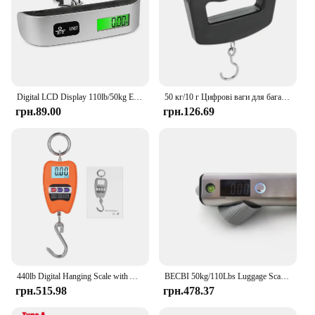
Digital LCD Display 110lb/50kg Electronic Luggage Hanging Suitcase Travel Weighs Baggage Bag Weight Balance Portable Scale Tool
50 кг/10 г Цифрові ваги для багажу Електронні портативні валізи Дорожні ваги з підсвічуванням Електронні дорожні підвісні ваги
грн.89.00
грн.126.69
440lb Digital Hanging Scale with Accurate Sensors 200Kg Crane Scale with Hooks for Farm Hunting Fishing Outdoor Large Luggage
BECBI 50kg/110Lbs Luggage Scale with Handy Bubble Level and Tape Measure For Traveler Electronic Balance Baggage Weight Scale
грн.515.98
грн.478.37