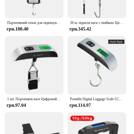
Портативний гачок для підвішування риболовлі та багажу. Багатоцільові ваги з циферблатом і рулетною стрічкою. Макс. вага 50 фунтів/22 кг. Використовується для дому
50 кг підвісні ваги з лінійкою Цифровий портативний рибальський гачок Електронні ваги для зважування багажу Світлодіодний дисплей Баланс Висячие Весы
грн.180.40
грн.345.42
1 шт. Портативні ваги Цифровий РК-дисплей 110 фунтів/50 кг Електронний багаж Підвісна валіза Дорожні ваги Сумка для багажу Ваги Баланс
Portable Digital Luggage Scale LCD Display 110lb/50kg Handheld Hanging Travel Baggage Electronic Scale Suitcase Weight Scales
грн.97.04
грн.114.97