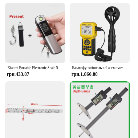
compact size for easy handling
Usage and Purpose: Accurate weighing of luggage
for travelers, ensuring compliance with airline
weight restrictions
Typical Adaptive Scenario: Ideal for airports, train
stations, and hotels
Performance and Property: High precision, capable
of measuring up to 50kg with a resolution of 0.1kg
Features:
**Precision and Convenience**
Xiaomi Portable Electronic Scale 50kg LCD Display Household Mini Luggage Hook Scale Fishing Hook Scale Express Parcel Luggage
Багатофункціональний анемометр HP-856A з висувним датчиком. Комплексне керування даних для точного моніторингу навколишнього середовища
грн.433.87
грн.1,860.88
The Accurate Scale for Luggage is a must-have for
any traveler, ensuring that your luggage meets
airline weight restrictions with precision. The
digital display provides an easy-to-read weight
measurement, allowing you to make adjustments to
your packing on the spot. The scale's compact
design makes it convenient to carry in your luggage
or backpack, ready for use whenever you need it.
Whether you're a seasoned traveler or a first-time
flyer, this scale is designed to simplify the process
of weighing your luggage, ensuring a hassle-free