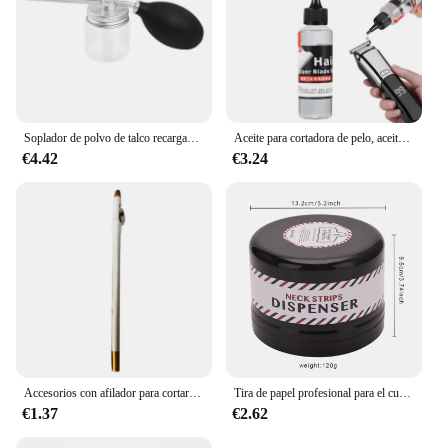
Soplador de polvo de talco recargable, aplicador de fibra de construcción de cabello, dispensador de talco, botella de Spray de polvo, accesorios de peluquería
Aceite para cortadora de pelo, aceite lubricante para Barbero, afeitadora, recortadora de barba, prevención de óxido
€4.42
€3.24
Accesorios con afilador para cortar el pelo, 1 unidad, para Barbero, Barba, borde de lápiz
Tira de papel profesional para el cuello, soporte para rollo de papel desechable, caja de cinta para el cuello, accesorios de peluquería
€1.37
€2.62