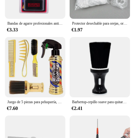
Bandas de agarre profesionales antideslizantes para Barbero, cubierta de goma para cortadora, funda protectora eléctrica de silicona, accesorios para herramientas
Protector desechable para orejas, orejeras de ducha para teñir el cabello, herramientas de peluquería, accesorios de peluquería, 50/100 piezas
€3.33
€1.97
Juego de 5 piezas para peluquería, botellas con pulverizador, peine, cepillo, herramientas de corte de pelo, accesorios profesionales para barbería
Barbertop-cepillo suave para quitar el pelo, plumero para cuello y cara, cepillos para barberos, herramientas de peluquería para estilista de salón, accesorios
€7.60
€2.41