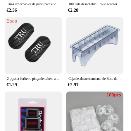
Tiras desechables de papel para el cuello, banda elástica profesional para peluquería, herramientas de estilismo
100 Uds desechable 1 rollo accesorio de corte de pelo papel para el cuello ajustable peluquero dedicado salón de peluquería tiras blancas para el cuello
€2.36
€2.28
2 pçs/set barbeiro pinça de cabelo adesivo fita titular do cabelo hairpin ferramentas estilo cabelo barbeiro acessórios salão cabeleireiro ferramenta
Caja de almacenamiento de Base de 8 rejillas para cortadora de pelo Universal, peine de guía de límite para Barbero, Kit de herramientas de peinado, accesorios
€1.29
€2.91