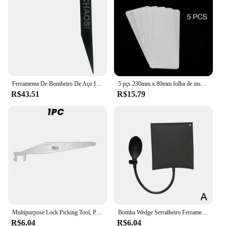
Tools
Applicable People: Ideal for Locksmiths, Security
Professionals, and DIY Enthusiasts
Features:
|Wholesale|Vendors|
**Efficient and Precise Locksmithing Tool**
Ferramenta De Bombeiro De Aço Inoxidável, Portas De Acesso, Escolha Facilmente, Prático De Vários Propósitos, Pratique A Abertura
5 pçs 230mm x 80mm folha de inserção de plástico-aço serralheiro ferramenta serralheiro nano plástico porta de aço joggling bypass ferramenta bloqueio abridor diy
R$43.51
R$15.79
The Abertura de portao Ferramentas para chaveiros
is a professional-grade locksmith tool set designed
for swift and reliable lock opening. Crafted from
robust metal, this set is engineered to withstand the
rigors of daily use while maintaining its precision.
The sleek design of the keychain tool ensures that it
is not only functional but also stylish, making it a
valuable addition to any locksmith's or security
professional's toolkit.
**Versatile and User-Friendly**
Multipurpose Lock Picking Tool, Pry Bar para Bombeiros, Primeiros Socorros, Aço EMS, Alavancagem Prática Sturdy, Door Swipe Tool
Bomba Wedge Serralheiro Ferramentas Manuais, Pick Set, Porta Aberta Do Carro, Auto Air Wedge, Suprimentos De Reparação De Janela, Ferramenta De Hardware
This locksmith tool set is not just about power; it's
R$6.04
R$6.04