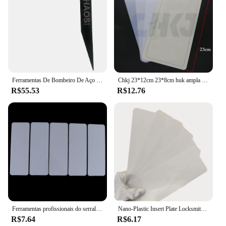
Ferramentas De Bombeiro De Aço Inoxidável, Porta De Acesso Fácil, Picareta De Fogo, Ferramenta De Abertura De Pry, Multiuso, Swiping De Geometria, Alavancagem
Chkj 23*12cm 23*8cm huk ampla nano inserção serralheiro ferramentas folha de inserção de aço plástico para portas nano p joggling dureza bypass
R$55.53
R$12.76
Ferramentas profissionais do serralheiro, aço, folha da inserção, aço, portas do disco, bens, ferramentas manuais do carro, plástico-aço, 5 PCes
Nano-Plastic Insert Plate Locksmith Tool, Toughness Plastic, Door Jog Bypass, Lock DIY Tools, 5 pcs por lote
R$7.64
R$6.17