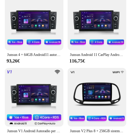
Junsun 4 + 64GB Android11 autoradio per Fiat Grande Punto Linea 2007-2012 Multimedia navigazione GPS Auto Carplay Player
Junsun Android 11 CarPlay Android Auto Radio per Fiat Grande Punto Linea 2007-2012 GPS Car Multimedia 2din autoradio
93,26€
116,75€
Junsun V1 Android Autoradio per Fiat Grande Punto Linea 2007-2012 Autoradio multimediale Bluetooth 7 pollici Touch Screen lettore DVD
Junsun V2 Plus 8 + 256GB sistemi intelligenti per auto per Fiat Doblo 2015-2019 navigazione GPS Wireless Carplay autoradio Wifi 2 + 64GB