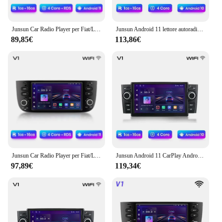
Junsun Car Radio Player per Fiat/Linea/Punto evo 2012-2015 Multimedia navigazione GPS autoradio Android 11 Carplay DAB + supporto
Junsun Android 11 lettore autoradio per Fiat Grande Punto Linea 2007-2012 navigazione GPS multimediale supporto autoradio Carplay
89,85€
113,86€
Junsun Car Radio Player per Fiat/Linea/Punto evo 2012-2015 Multimedia navigazione GPS autoradio Android 11 Carplay DAB + supporto
Junsun Android 11 CarPlay Android Auto Radio per Fiat Grande Punto Linea 2007-2012 GPS Car Multimedia 2din autoradio
97,89€
119,34€