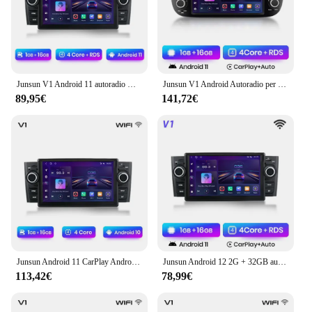
Junsun V1 Android 11 autoradio multimediale per Fiat Grande Punto Linea 2007 -2012 navigazione GPS Carplay
Junsun V1 Android Autoradio per Fiat Linea Punto evo 2012-2015 Autoradio multimediale Bluetooth 7 pollici Touch Screen lettore DVD
89,95€
141,72€
Junsun Android 11 CarPlay Android Auto Radio per Fiat Grande Punto Linea 2007-2012 GPS Car Multimedia 2din autoradio
Junsun Android 12 2G + 32GB autoradio per Fiat Grande Punto 2005-2012 navigazione GPS per auto SD USB BT WIFI SWC 6.2 pollici
113,42€
78,99€