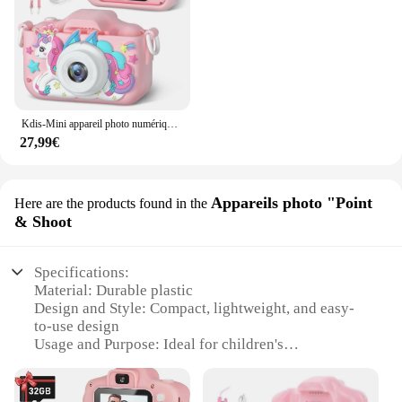
Kdis-Mini appareil photo numérique pour enfants, 1080P HD, écran 2 pouces, chat, jouets pour filles et garçons, cadeau de Noël et d'anniversaire pour enfants
27,99€
Appareils photo "Point
Here are the products found in the
& Shoot
Specifications:
Material: Durable plastic
Design and Style: Compact, lightweight, and easy-
to-use design
Usage and Purpose: Ideal for children's
photography
Performance and Property: High-resolution image
capture