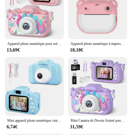
Parts and Accessories: Comes with a sturdy tripod
and USB cable for easy connectivity
Applicable People: Suitable for children aged 3-12
years
Features:
|Wholesale|Vendors|
Appareil photo numérique pour enfants avec étuis en silicone, caméra HD 1080P, caméra vidéo pour tout-petits, jouets pour enfants, cadeaux de Noël et d'anniversaire, 2.0 pouces
Appareil photo numérique à impression instantanée pour enfants, impression thermique pour enfants, impression photo instantanée, jouets vidéo, carte mémoire 32G
13,69€
18,18€
**Capture Every Moment**
The APPAREIL PHOTO ENFANT is a revolutionary
camera designed specifically for young
photographers. Its compact size and lightweight
build make it easy for children to handle and carry,
ensuring that they can capture every moment with
ease. The camera's design is not only visually
appealing but also durable, thanks to its high-
quality ABS plastic construction. The vibrant colors
and playful design are sure to captivate children's
imaginations, turning photography into a fun and
engaging activity.
Mini appareil photo numérique vintage X2 pour enfants, caméra vidéo de projection pour enfants, photographie d'extérieur, jouets cadeaux, 32 Go
Mini Caméra de Dessin Animé pour Enfant, Jouets pour Bol et Garçons, Cadeaux d'Anniversaire, 1080P HD, Écran de 2 Pouces, avec Carte SD de 32 Go, Caméra d'Enregistrement de Vie
6,74€
31,59€
**Easy-to-Use Technology**
The APPAREIL PHOTO ENFANT is more than just a