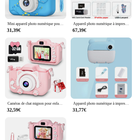
Mini appareil photo numérique pour enfants, 1080P HD, n'aime 8x, jouets pour touristes, cadeaux d'anniversaire pour garçons et filles, photographie en plein air
Appareil photo numérique à impression thermique pour enfants, impression instantanée, photo et vidéo, carte mémoire 32G, jouets pour enfants, HD 1080P
31,39€
67,39€
Caméras de chat mignon pour enfants avec carte 32G, étuis en silicone, photographie pour enfants, caméra vidéo HD, jouets pour touristes, cadeaux de festivals
Appareil photo numérique à impression instantanée pour enfants, impression thermique pour enfants, impression photo instantanée, jouets vidéo, carte mémoire 32G
32,59€
31,77€