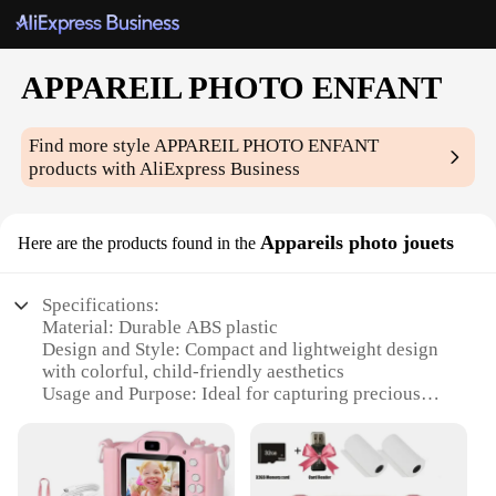
APPAREIL PHOTO ENFANT
Find more style
APPAREIL PHOTO ENFANT
products with AliExpress Business
Appareils photo jouets
Here are the products found in the
Specifications:
Material: Durable ABS plastic
Design and Style: Compact and lightweight design
with colorful, child-friendly aesthetics
Usage and Purpose: Ideal for capturing precious
moments and developing photography skills in
children
Performance and Property: High-resolution imaging
with simple, user-friendly controls