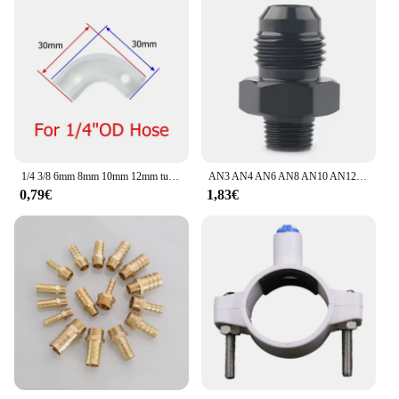
1/4 3/8 6mm 8mm 10mm 12mm tubo dell'acqua tubo flusso curva Clip morsetto di fissaggio tubo gomito supporto angolare RO sistema idrico deviazione del tubo
AN3 AN4 AN6 AN8 AN10 AN12 a 1/8 1/4 3/8 1/2 3/4 NPT adattatore raffreddato ad olio adattatore per tubo flessibile del carburante dritto universale raccordo filettato per tubo
0,79€
1,83€