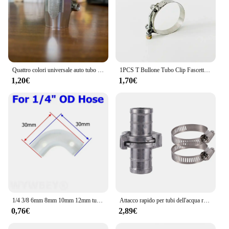
standards of both commercial and personal use.
Quattro colori universale auto tubo finitore morsetto radiatore modificato tubo del carburante Clip olio tubo dell'acqua AN4 AN6 AN8 AN10 AN12
1PCS T Bullone Tubo Clip Fascette Tubo Potente Strumento di Riparazione di Scarico Saldatura Hardware In Acciaio Inox 304 ID 48-160mm Regolabile
1,20€
1,70€
1/4 3/8 6mm 8mm 10mm 12mm tubo dell'acqua tubo flusso curva Clip morsetto di fissaggio tubo gomito supporto angolare RO sistema idrico deviazione del tubo
Attacco rapido per tubi dell'acqua raccordo per tubi in alluminio connettore rapido per tubo flessibile con morsetto accessorio per irrigazione agricola
0,76€
2,89€