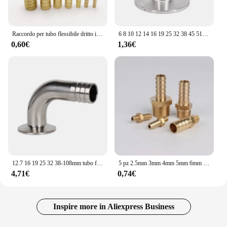
Raccordo per tubo flessibile dritto in ottone uguale Barb 4mm 5mm 6mm 8mm 10mm 12mm 16mm 19mm 25mm adattatore per connettore accoppiatore spinato in rame per Gas
6 8 10 12 14 16 19 25 32 38 45 51mm tubo flessibile x 0.5 "1" 1.5 "2" Tri Clamp SUS 304 acciaio inossidabile 316L raccordo sanitario Homebrew
0,60€
1,36€
12.7 16 19 25 32 38-108mm tubo flessibile x 1.5 " - 4" Tri Clamp 90 gradi gomito SUS 304 acciaio inossidabile sanitario birra artigianale birra vino
5 pz 2.5mm 3mm 4mm 5mm 6mm 8mm 10mm tubo flessibile Barb OD a M3 M4 M5 M6 M8 filettatura maschio metrica raccordo per tubo in ottone giunto di accoppiamento capezzolo
4,71€
0,74€
Inspire more in Aliexpress Business