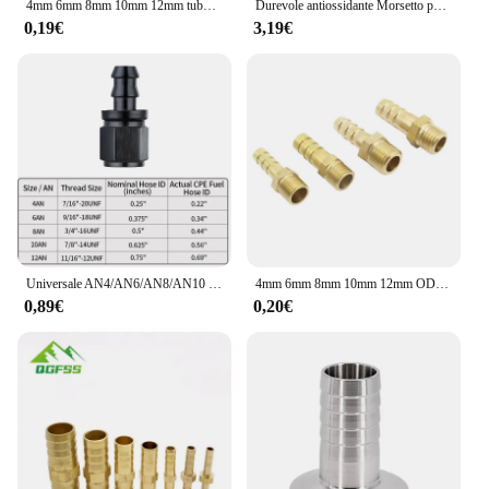
4mm 6mm 8mm 10mm 12mm tubo flessibile Barb OD a M8 M10 M12 M14 M16 M18 filettatura maschio metrica raccordo per tubo in ottone giunto per capezzolo
Durevole antiossidante Morsetto per tubo scarico acqua scarico da 40 mm Tubo flessibile con diametro esterno per
0,19€
3,19€
Universale AN4/AN6/AN8/AN10 raccordo olio combustibile in alluminio femmina girevole per spingere il Kit adattatore estremità tubo tubo tubo di gomma 0/45/90/180
4mm 6mm 8mm 10mm 12mm OD tubo Barb x M8 M10 M12 M14 M16 M18 filettatura maschio metrica ottone raccordo connettore adattatore giuntatrice
0,89€
0,20€