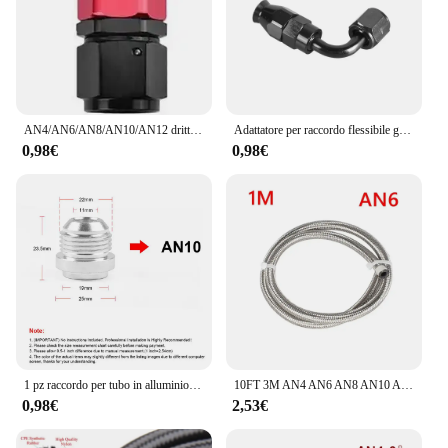
AN4/AN6/AN8/AN10/AN12 dritto 0 °/45 °/90 °/180 ° gradi in alluminio girevole raccordo adattatore olio carburante linea NPT spina nero rosso
Adattatore per raccordo flessibile girevole per carburante olio AN4/6/8/10/12 dritto 0 °/45 °/90 °/120 °/180 ° gradi raccordo per tubo flessibile raccordo girevole in PTFE
0,98€
0,98€
1 pz raccordo per tubo in alluminio di alta qualità AN3 AN4 AN6 AN8 AN10 AN12 AN16 AN20 maschio saldatura su raccordo adattatore tappo di saldatura
10FT 3M AN4 AN6 AN8 AN10 AN12 tubo flessibile del carburante dell'olio tubo flessibile del radiatore del Gas dell'olio tubo tubo in Nylon acciaio inossidabile intrecciato all'interno in gomma CPE
0,98€
2,53€