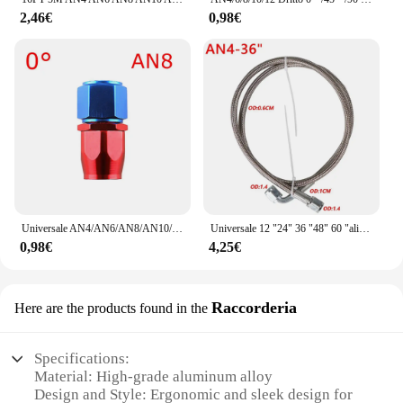
2,46€
0,98€
Universale AN4/AN6/AN8/AN10/AN12 Dritto 0 ° /45 ° /90 ° /180 ° Kit adattatore terminale tubo olio CPE per raccordo terminale tubo flessibile girevole per olio combustibile
Universale 12 "24" 36 "48" 60 "alimentazione olio turbina AN4 90 gradi x tubo dritto in PTFE Kit linea di alimentazione olio Turbo facile da installare
0,98€
4,25€
Raccorderia
Here are the products found in the
Specifications:
Material: High-grade aluminum alloy
Design and Style: Ergonomic and sleek design for