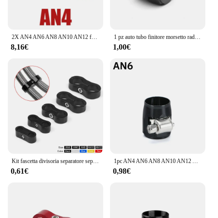
2X AN4 AN6 AN8 AN10 AN12 fascetta stringitubo per auto radiatore modificato tubo dell'acqua del carburante tubo Clip fibbia raccordo fascette stringitubo per olio finitore terminale
1 pz auto tubo finitore morsetto radiatore modificato tubo del carburante Clip fibbia universale fascette stringitubo finitura estremità olio AN4 AN6 AN8 AN10 AN12
8,16€
1,00€
Kit fascetta divisoria separatore separatore linea in alluminio anodizzato per tubo flessibile in gomma intrecciata AN4 AN6 AN8 AN10 AN12
1pc AN4 AN6 AN8 AN10 AN12 Auto Tubo Finitura Morsetto Radiatore Modificato Tubo Del Carburante Clip Fibbia Universale Fascette stringitubo Olio Finitore
0,61€
0,98€