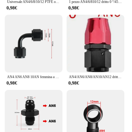
Universale AN4/6/8/10/12 PTFE olio combustibile tubo girevole adattatore raccordo dritto 0 °/45 °/90 °/120 °/180 ° gradi raccordo estremità tubo
1 pezzo AN4/6/810/12 dritto 0 °/45 °/90 °/180 ° gradi alluminio girevole raccordo estremità tubo adattatore olio linea carburante spina NPT nero
0,98€
0,98€
AN4 AN6 AN8 10AN femmina a femmina Union adattatori per raccordi diritti in alluminio nero 4an 6an 8an AN10 connettori TF-1089
AN4/AN6/AN8/AN10/AN12 dritto 0 °/45 °/90 °/180 ° gradi in alluminio girevole raccordo adattatore olio carburante linea NPT spina nero rosso
0,98€
0,98€