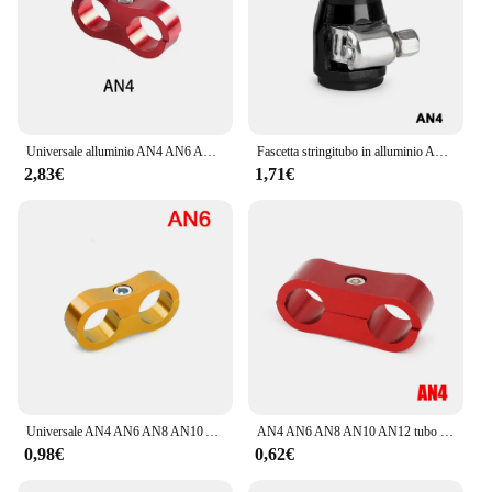
Universale alluminio AN4 AN6 AN8 AN10 Billet olio combustibile acqua tubo tubo separatore divisore morsetto linea separatore Kit
Fascetta stringitubo in alluminio AN4 AN6 AN8 AN10 AN12 estremità Clip per tubo del carburante raccordi per tubi dell'acqua dell'olio morsetti di finitura finitori esagonali
2,83€
1,71€
Universale AN4 AN6 AN8 AN10 AN12 Billet olio combustibile acqua tubo tubo separatore divisore morsetto separatore di linea in alluminio
AN4 AN6 AN8 AN10 AN12 tubo flessibile in gomma intrecciata morsetto linea in alluminio anodizzato separatore separatore divisore morsetto Kit nero/rosso/blu
0,98€
0,62€