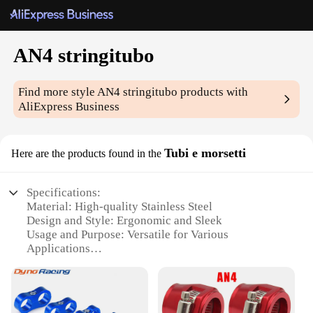
AN4 stringitubo
Find more style
AN4 stringitubo
products with
AliExpress Business
Tubi e morsetti
Here are the products found in the
Specifications:
Material: High-quality Stainless Steel
Design and Style: Ergonomic and Sleek
Usage and Purpose: Versatile for Various
Applications
Typical Adaptive Scenario: Ideal for Industrial and
Automotive Use
Shape or Size or Weight or Quantity: AN4
Stringitubo with Comprehensive Set Options