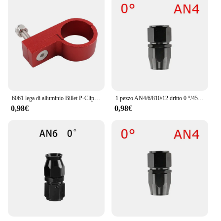
6061 lega di alluminio Billet P-Clip fascetta stringitubo 0.74 "19mm ID per tubo intrecciato in acciaio AN8 o tubo in PTFE AN10
1 pezzo AN4/6/810/12 dritto 0 °/45 °/90 °/180 gradi in alluminio girevole tubo terminale adattatore olio combustibile linea NPT spina nera
0,98€
0,98€