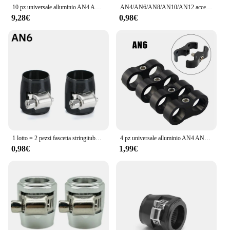
10 pz universale alluminio AN4 AN6 AN8 AN10 AN12 auto Billet olio combustibile acqua tubo tubo separatore divisore morsetto linea separatore staffa
AN4/AN6/AN8/AN10/AN12 accessori per la modifica dell'auto in alluminio
9,28€
0,98€
1 lotto = 2 pezzi fascetta stringitubo AN4 AN6 AN8 AN10 AN12 tubo carburante clip olio acqua tubo raccordi per tubi flessibili finitore morsetti finiture esagonali
4 pz universale alluminio AN4 AN6 AN8 AN10 Billet olio combustibile acqua tubo tubo separatore divisore morsetto linea separatore Kit
0,98€
1,99€