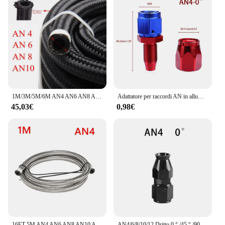
1M/3M/5M/6M AN4 AN6 AN8 AN10 tubo del carburante tubo flessibile del radiatore del Gas dell'olio tubo tubo in Nylon acciaio inossidabile intrecciato all'interno in gomma CPE
Adattatore per raccordi AN in alluminio Olio combustibile Raccordo riutilizzabile Estremità del tubo flessibile 0/45/90/180 gradi AN4/6/8/10/12 Tubo flessibile carburante/girevole
45,03€
0,98€
16FT 5M AN4 AN6 AN8 AN10 AN12 tubo flessibile del carburante dell'olio tubo flessibile del radiatore del Gas dell'olio tubo tubo in Nylon acciaio inossidabile intrecciato all'interno in gomma CPE
AN4/6/8/10/12 Dritto 0 ° /45 ° /90 ° /120 ° /180 ° Kit adattatore per tubo flessibile olio combustibile girevole grado PTFE nero