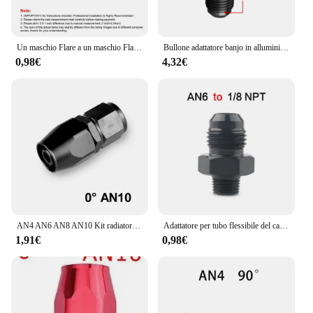
Un maschio Flare a un maschio Flare Union accoppiatore raccordo nero di alta qualità AN4 AN6 AN8 AN10 dritto riduttore adattatore raccordi per tubi flessibili
Bullone adattatore banjo in alluminio AN3 AN4 AN6 AN8 AN10 an a 12mm 14mm 16mm raccordo freno nero
0,98€
4,32€
AN4 AN6 AN8 AN10 Kit radiatore olio per auto in alluminio universale per 0 ° 45 ° 90 ° 180 ° intrecciato olio combustibile tubo flessibile per Gas adattatore per tubo flessibile girevole
Adattatore per tubo flessibile del carburante dritto in alluminio raccordo filettato AN3 AN4 AN6 AN8 AN10 AN12 a 1/8NPT 1/4NPT 3/8NPT 1/2NPT 3/4NPT
1,91€
0,98€