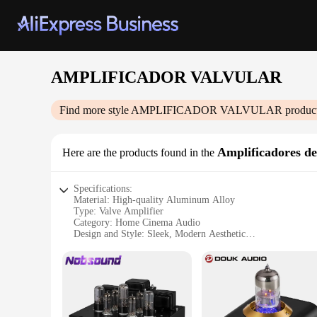
AMPLIFICADOR VALVULAR
Find more style
AMPLIFICADOR VALVULAR
product
Amplificadores 
Here are the products found in the
Specifications:
Material: High-quality Aluminum Alloy
Type: Valve Amplifier
Category: Home Cinema Audio
Design and Style: Sleek, Modern Aesthetic
Usage and Purpose: Enhances Sound Quality for Movies an
Performance and Property: High-Fidelity Sound with Low D
Parts and Accessories: Comes with a Power Cord and User 
Features:
|Wholesale|Vendors|