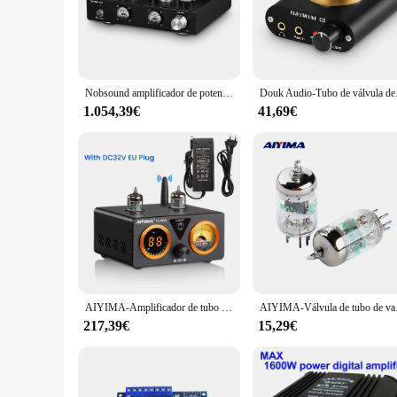
**Elevate Your Home Entertainment Experience**
The AMPLIFICADOR VALVULAR is the quintessential audio sol
aesthetic, is not just a piece of equipment but a statement 
the sleek design adds a touch of elegance to your space.
Nobsound amplificador de potencia de tubo de válvula HiFi, amplificador de Audio de escritorio de un solo extremo
Douk Audio-Tubo de válvul
**Unmatched Sound Quality and Performance**
1.054,39€
41,69€
The amplifier's performance is second to none, offering high
AMPLIFICADOR VALVULAR delivers a crystal-clear audio expe
every note and dialogue is heard with clarity and precision.
**Seamless Integration and User-Friendly**
The AMPLIFICADOR VALVULAR is not just about performance; 
breeze. This amplifier is not only a high-performance piece
enthusiast, the AMPLIFICADOR VALVULAR is designed to be 
AIYIMA-Amplificador de tubo T9 PRO HiFi con Bluetooth, medidor VU, Amplificador DE POTENCIA ESTÉREO, USB, DAC, coaxial, OPT, Audio para el hogar, 100Wx2
AIYIMA-Válvula de tubo de v
217,39€
15,29€