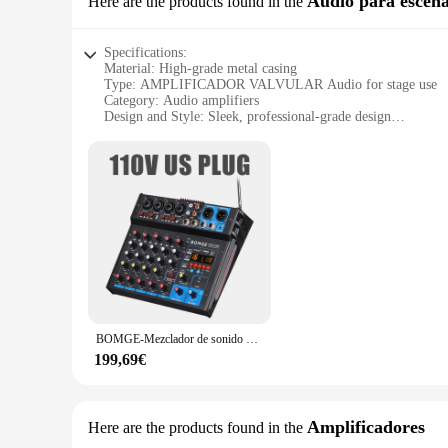
Audio para escena
Here are the products found in the
needs.
Specifications:
Material: High-grade metal casing
Type: AMPLIFICADOR VALVULAR Audio for stage use
Category: Audio amplifiers
Design and Style: Sleek, professional-grade design
Usage and Purpose: Ideal for live performances and events
Performance and Property: Delivers powerful, clear sound wi
Parts and Accessories: Comes with necessary components for
Features:
**Unmatched Sound Quality and Durability**
The AMPLIFICADOR VALVULAR Audio for escenario is not just 
design delivers a rich, warm sound that resonates with audie
performances and events. Its robust build quality and excep
**Versatile and User-Friendly**
This amplifier isn't just about power; it's about versatil
large-scale concerts. Its user-friendly interface and straight
BOMGE-Mezclador de sonido de audio alimentado por dj, amplificador de 6 canales, altavoz estéreo de 300 vatios, receptor de Audio para el hogar, sistema de cine en casa
ideal for public speaking engagements, conferences, and other
199,69€
**Reliable and Efficient**
When it comes to reliability, the AMPLIFICADOR VALVULAR Au
efficient power usage makes it an economical choice for vendo
consistent, high-quality sound without compromising on effic
Amplificadores
Here are the products found in the