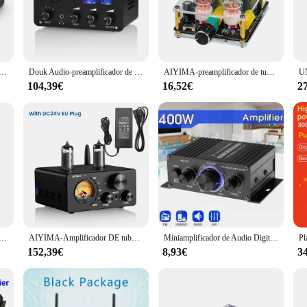
ution for discerning audiophiles seeking to elevate their home cinema expe
of style that complements any home theater setup. The high-quality aluminum allo
a de vacío Ultra compacto, amplificador de auriculares, preamplificador estéreo para el hogar, sistema de Audio de escritorio
Douk Audio-preamplificador de tubo de válvula HiFi, divisor de Audio de 4 vías, amplificador de auriculares de escritorio para el hogar, Control de graves agudos con medidor VU
AIYIMA-preamplificador de tubo 6A2 mejorado, amplificador de sonido HiFi, Bile búfer, Audio, altavoz, cine en casa, bricolaje
104,39€
16,52€
2
-fidelity sound with low distortion. Whether you're watching your favorite movi
rience that immerses you in the action. The amplifier's design is engineere
it's also about ease of use. It comes with a user-friendly manual and all th
 of equipment but also a user-friendly addition to your home cinema setup. Whe
a seamless addition to your entertainment system, enhancing your audio exp
acío 2 piezas GE 5654W, actualización de tubo electrónico de vacío para 6J1 6m1 6AK5 6J1P EF95, amplificador de emparejamiento de Audio
AIYIMA-Amplificador DE tubo de vacío T9, HiFi, Bluetooth 5,0, USB, DAC, estéreo, coaxial, OPT, VU, medidor, altavoz
Miniamplificador de Audio Digital AK170 para coche, amplificador estéreo de luz azul para cine en casa, Club, fiesta, música, potencia de 200W x 2
152,39€
8,93€
3