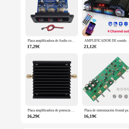
Placa amplificadora de Audio con Bluetooth 2,1, 5,0 canales, DC hembra, 2x25W + 50W, Subwoofer, Clase D, DC12-20V
AMPLIFICADOR DE sonido HiFi de potencia máxima de 1600W, amplificador de Audio Digital 
17,29€
21,12€
Placa amplificadora de potencia de 433MHz, 5W, entrada de 0,1 W, módulo amplificador de potencia de señal RF de banda ancha para 380-450MHz
Placa de sintonización frontal par
16,29€
16,19€