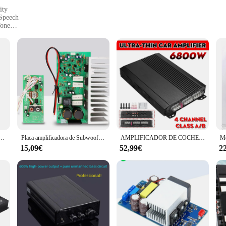
ity
 Speech
Tone
 Design
al
 classic design and modern technology. The amplifier's valve-based circuitr
g to elevate your performances or an audiophile seeking the best sound quality, 
 the go, while the vintage aesthetic adds a touch of elegance to any setup.
. Its compatibility with a wide range of audio equipment makes it a valuable add
A7498E Bt, Subwoofer de tercera generación, 2,1 canales, 160Wx2 + 220V, compatible con APP
Placa amplificadora de Subwoofer de 350W, placa amplificadora de una sola pista de alta calidad, altavoz DIY terminado
AMPLIFICADOR DE COCHE de alta potencia de 6800W, 4 canales, 12V, 4 vías, para modificación de audio de coche
 concert hall, the AMPLIFICADOR VALVULAR is designed to meet your needs. Its
15,09€
52,99€
2
cation. The user-friendly interface and easy-to-follow manual make it acces
 right away, while the comprehensive user manual provides guidance on how to g
ur customers, ensuring that your amplifier purchase is not just a transaction bu