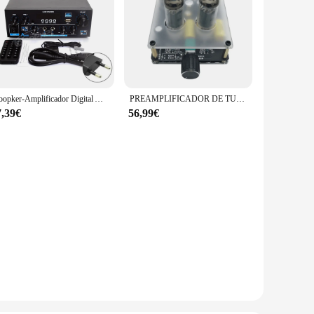
Woopker-Amplificador Digital AK35/AK45/AK45 Pro/AK55, amplificador de sonido con Bluetooth, 2 canales, HIFi, FM, USB, Audio Amp para el hogar, coche, Karaoke
PREAMPLIFICADOR DE TUBO mejorado 6K4/6A2, amplificador de sonido, tubo HiFi, amortiguador Bile, audio Amp, altavoz, cine en casa, bricolaje
7,39€
56,99€