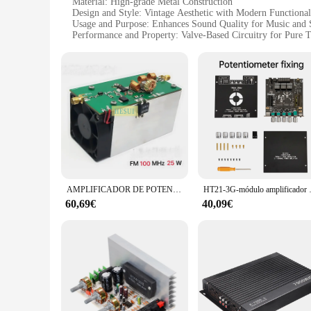
Material: High-grade Metal Construction
Design and Style: Vintage Aesthetic with Modern Functional
Usage and Purpose: Enhances Sound Quality for Music and
Performance and Property: Valve-Based Circuitry for Pure 
Shape or Size or Weight or Quantity: Compact and Portable
Parts and Accessories: Includes Power Cable and User Manu
Features:
|Vendors|
**Unmatched Sound Quality**
The AMPLIFICADOR VALVULAR is a testament to the fusion of
authentic audio experience. Whether you're a musician lookin
portable design makes it an ideal companion for musicians on
**Versatile Application**
This amplifier is not just about sound; it's about versatility
AMPLIFICADOR DE POTENCIA FM, transmisión de radio de 25W, 100MHz(88-108)
HT21-3G-módulo amplificador TD
you're setting up a home studio, a small venue, or a large
reliable choice for both personal and professional use.
60,69€
40,09€
**Ease of Use and Support**
With the AMPLIFICADOR VALVULAR, simplicity meets sophisti
inclusion of a power cable ensures that you can get started
are committed to providing quality products and support to o