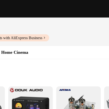
s with AliExpress Business
de Home Cinema
d Music
istortion
Manual