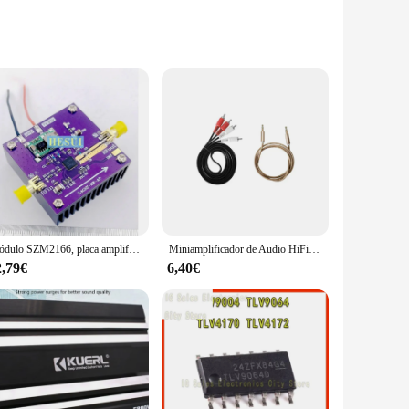
y ensures a pure and natural sound, delivering an
this amplifier is the perfect choice. Its compact and
ition to any musician's or audiophile's collection. Whether
Módulo SZM2166, placa amplificadora RF SZM-2166Z, 2,4-2,5 GHz, 2W, amplificador de transmisión de imagen WIFI, amplificador Bluetooth
Miniamplificador de Audio HiFi con Bluetooth 5,0, amplificador Digital de clase D, Tpa3116, 50W x 2, USB/AUX IN, para el hogar y el coche
 robust construction ensures durability, making it a
2,79€
6,40€
sible for both beginners and seasoned professionals. The
et the most out of your amplifier. As a wholesale vendor, we
t a long-term investment in sound quality.