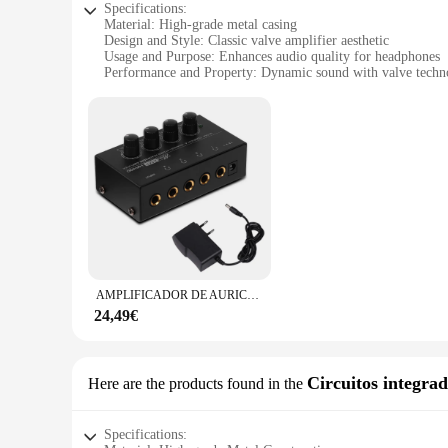
Specifications:
Material: High-grade metal casing
Design and Style: Classic valve amplifier aesthetic
Usage and Purpose: Enhances audio quality for headphones
Performance and Property: Dynamic sound with valve techn
Parts and Accessories: Includes all necessary components for
Typical Adaptive Scenario: Ideal for audiophiles and music e
Features:
**Unmatched Sound Quality**
The AMPLIFICADOR VALVULAR is a testament to the enduring ap
statement of style and substance. Its performance is second 
professional musician or an audiophile looking to elevate you
**Versatile and User-Friendly**
This amplifier is not just about sound; it's about versatility
AMPLIFICADOR DE AURICULARES Mini o estéreo HA400, dispositivo de Audio ultracompacto con adaptador de corriente, enchufe europeo y estadounidense, 4 canales
of setup is complemented by the inclusion of all necessary p
and on-the-go use, ensuring that you can enjoy your music 
24,49€
**Reliable and Long-Lasting**
The AMPLIFICADOR VALVULAR is not just a piece of equipment
Circuitos integra
Here are the products found in the
uninterrupted. As a wholesale product, it's an excellent choi
your personal audio experience or expand your product offerin
Specifications: