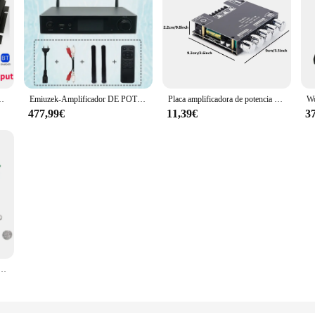
de 4 canales, Bluetooth, reproductor de Karaoke, Radio FM, compatible con Control remoto
Emiuzek-Amplificador DE POTENCIA WA80 Pro, con WiFi y Bluetooth 5,0, 60Wx2, estéreo, HiFi, 2,1 canales, reproductor multimedia de transmisión de dígitos, Amplificador de sonido
Placa amplificadora de potencia Digital, 2,1 canales, 2x50W + 100W, BT5.0 Audio estéreo, amplificador de bajos AUX 12/24V, CS8673E
477,99€
11,39€
3
a amplificador de potencia, placa de sintonización de Audio, preamplificador, Dual AC, 12V, serie DX338A