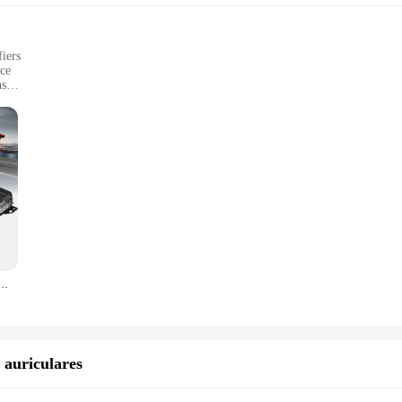
iers
ce
ns
und
r Setup
ursuit of pure audio excellence. Crafted with meticulous attention to detail
tched by modern digital amplifiers. Whether you're a seasoned audio professiona
et the highest standards of audio fidelity.
 Its robust build and classic design make it a perfect fit for a variety of audio 
, DJs, and audiophiles who demand the best in sound quality and performance
para coche, Subwoofer de sonido de aleación de aluminio, amplificador de Audio portátil profesional, modificado
bout ease of use. It comes with all the essential components needed for a qu
ntuitive design ensures that even those new to the world of professional audio ca
IFICADOR VALVULAR is an investment that pays dividends in both sound qual
 auriculares