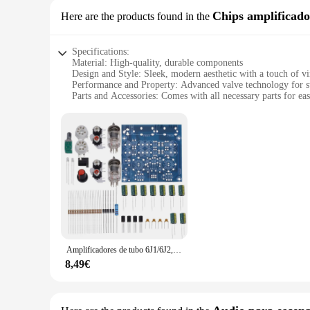
Chips amplificado
Here are the products found in the
Specifications:
Material: High-quality, durable components
Design and Style: Sleek, modern aesthetic with a touch of v
Performance and Property: Advanced valve technology for s
Parts and Accessories: Comes with all necessary parts for ea
Usage and Purpose: Ideal for amplifying a wide range of aud
Shape or Size or Weight or Quantity: Compact and lightweigh
Features:
|Wholesale|Vendors|
**Unmatched Sound Quality**
The AMPLIFICADOR VALVULAR is a testament to the fusion of
valve technology ensures a warm, natural sound that is perf
audio enthusiast, this amplifier set is the perfect companion
**Versatile Connectivity and Compatibility**
The AMPLIFICADOR VALVULAR is not just about sound quality
Amplificadores de tubo 6J1/6J2, Amplificador de placa de Audio, preamplificador mezclador de Audio, válvula 6J1, amortiguador Bile, Kits de bricolaje
compatible with a wide range of audio sources. Whether you're
design make it easy to transport, making it a great choice fo
8,49€
**Ease of Use and Setup**
Setting up the AMPLIFICADOR VALVULAR is a breeze, thanks to
while its sleek design adds a touch of elegance to any audio s