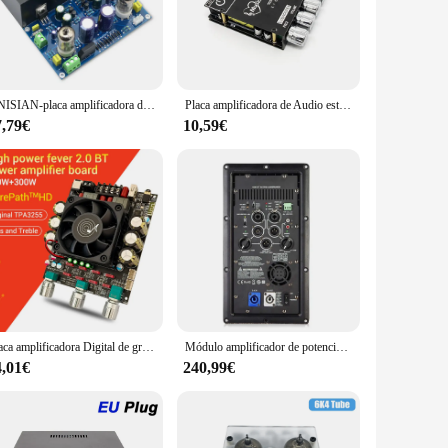
rience. This valve amplifier, designed with a modern
y construction ensures durability and a robust build, while
UNISIAN-placa amplificadora de tubo de vacío, kit de placa de circuito, HIFI 6J1 + LM1875, 25W + 25W
Placa amplificadora de Audio estéreo, Subwoofer de 2,1 canales, Bluetooth 5,0, 200W, 50W x 2 + 100W de potencia, amplificador de graves AUX
7,79€
10,59€
es or enjoying your favorite playlists, the
d to provide a balanced and dynamic sound, ensuring that
e necessary parts, including a power cord, making setup a
ther you're a seasoned audiophile or a casual movie
erience with every use.
Placa amplificadora Digital de graves 3002T, amplificador de Audio estéreo de alta potencia TPA3255, 300W + 300W, compatible con aplicación de control de teléfono
Módulo amplificador de potencia continua para cine en casa, dispositivo Digital profesional de 1000W, color negro, 1 piezas
4,01€
240,99€