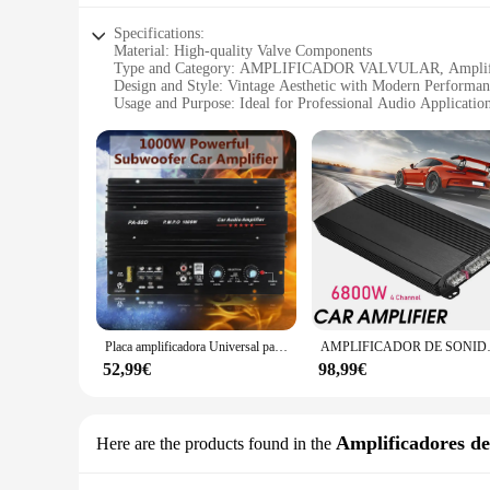
Specifications:
Material: High-quality Valve Components
Type and Category: AMPLIFICADOR VALVULAR, Amplif
Design and Style: Vintage Aesthetic with Modern Performan
Usage and Purpose: Ideal for Professional Audio Applicatio
Performance and Property: Delivers Pure, Unadulterated So
Parts and Accessories: Comes with Essential Components fo
Features:
**Unmatched Sound Quality**
The AMPLIFICADOR VALVULAR is a testament to the timeless p
that deliver a warm, natural sound with a depth that is unma
experience, the AMPLIFICADOR VALVULAR is designed to me
**Versatile Application**
This amplifier is not just about sound; it's about versatility.
AMPLIFICADOR VALVULAR is a reliable partner for musicians
valuable addition to any audio equipment collection.
Placa amplificadora Universal para coche, amplificador de potencia de Audio Mono de 12V y 1000W, subwoofer de graves potentes, amplificación de sonido para Modi
AMPLIFICADOR DE SONIDO de 4 canales 
**Ease of Use and Setup**
52,99€
98,99€
The AMPLIFICADOR VALVULAR is not just about sound; it's a
without the hassle of additional purchases. The amplifier's i
and support from trusted vendors and suppliers, the AMPL
Amplificadores de
Here are the products found in the