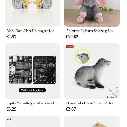
Mode Gold Silber Überzogene Kleine Mädchen und Hund Ohrstecker Kawaii Welpen Ohrringe Für Frauen Männer
Animierte Elefanten Spielzeug Plüsch singenden Elefanten mit Ohren bewegen elektrische Plüsch tier niedlichen Elefanten Stofftier Spielzeug für Baby Geschenk
€2.57
€10.62
Typ-C-Micro-B-Typ-B-Datenkabel-Erkennungs karte USB-Kabel tester Kurzschluss-Ein-Aus-Umschaltung für iOS-Android-Testplatinen-Tool
Oenux Polar Ocean Animals Actionfigur Pinguin Walross Manatee Seelöwe Siegel Otter Biber Marine Modell PVC Bildung Kinderspielzeug
€6.29
€2.87