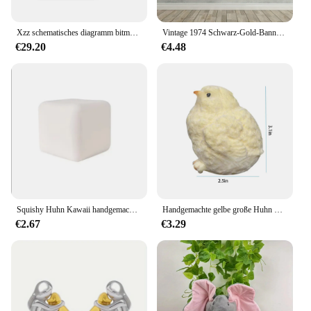
Xzz schematisches diagramm bitmap intelligente zeichnung karte für iphone ipad android tv schaltung integriertes diagramm bitmap als jcid zxw
Vintage 1974 Schwarz-Gold-Banner-50. Geburtstags feier Dekorationen, Garten Event Hintergrund, klassische 1974 Party zubehör
€29.20
€4.48
Squishy Huhn Kawaii handgemachte Silikon weich beflockt gelb Huhn Siegel weiches Huhn Kinder Geburtstags geschenk Spielzeug niedlichen matsch igen Küken
Handgemachte gelbe große Huhn Plüsch Silikon matschig Kneifen Spielzeug niedlichen Henne Küken Taba Quetschen Spielzeug Fuzzy Release Hand Stress
€2.67
€3.29