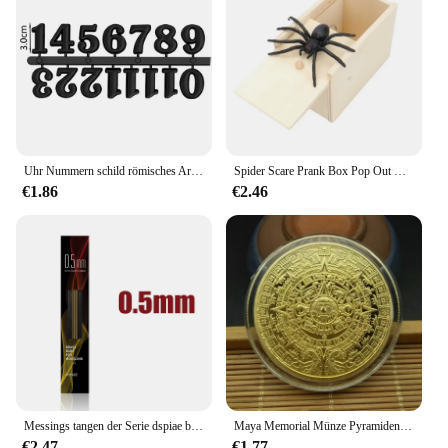
Uhr Nummern schild römisches Arabisch Gold Silber Schwarz Tricolor Uhr Teil DIY Uhr Zahlen Quarz Nadel Wanduhr Nadel ersetzen Nadel
Spider Scare Prank Box Pop Out Rubber Spider Handgefertigte hölzerne Scare Box Fun Surprise Joke Prank Trick Toy für Kinder Halloween Geschenk
€1.86
€2.46
Messings tangen der Serie dspiae bb (05-30) zum Modellieren von 0,5mm 1,0mm 1,5mm 2,0mm 2,5mm 3,0mm bleifreien Messings tangen in Gold qualität
Maya Memorial Münze Pyramiden Münzen Amerikanischen Münzen Mexiko Aztec Gold und Silber Ausländischen Nicht-währung Münzen
€2.47
€1.77