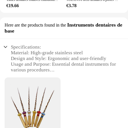
€19.66
€3.78
Instruments dentaires de
Here are the products found in the
base
Specifications:
Material: High-grade stainless steel
Design and Style: Ergonomic and user-friendly
Usage and Purpose: Essential dental instruments for
various procedures
Performance and Property: Precision-engineered for
optimal performance
Parts and Accessories: Comprehensive set for dental
professionals
Applicable People: Dentists, dental hygienists, and
dental students
Features:
|Wholesale|Vendors|