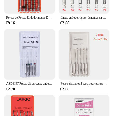
excellent choice for dental professionals seeking a
durable and efficient tool for their practice.
Forets de Portes Endodontiques Dentaires, Grain Fœtal, Alésoirs Peeso, Pâte à Distance, Moteur de Voiture, Limes Endo en Acier Inoxydable, 6 Pièces/Paquet
Limes endodontiques dentaires en acier inoxydable, forets à portes endodontiques, utilisation du moteur, dden fœtal lointain 32mm, #1-6, 6 pièces par paquet
€9.16
€2.68
AZDENT-Portes de perceuse endodontique dentaire, alésoirs Peeso dden fœtaux, pâte à distance, utilisation du moteur, limes Endo en acier inoxydable, 32mm, 25mm
Forets dentaires Peeso pour portes distantes, alésoirs endodontiques, matériaux de dentiste, taille assortie, #1-6, 28mm, 32mm, 1 paquet, 6 pièces
€2.70
€2.68