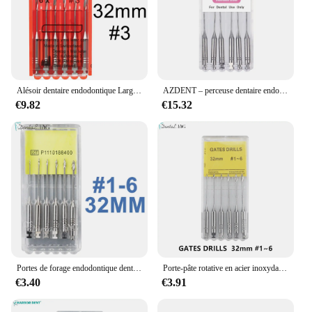
Alésoir dentaire endodontique Largo Peeso, 1 paquet, perceuses portes Glidden, porte-pâte rotative, 28/32mm, utilisation moteur, fichiers SSt Endo
AZDENT – perceuse dentaire endodontique, 5 boîtes, portes, foreuse, acier inoxydable rotatif, alésoir, portes
€9.82
€15.32
Portes de forage endodontique dentaire, alésoirs peeso dden fœtaux, pâte à distance, utilisation du moteur, limes endo en acier inoxydable, 32mm
Porte-pâte rotative en acier inoxydable, 32mm/28mm, pour perceuse endodontique dentaire, portes, alésoir Glidden Peeso, moteur, limes Endo #1 ~ 6
€3.40
€3.91