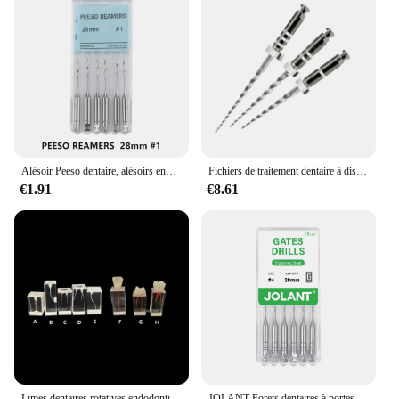
Alésoir Peeso dentaire, alésoirs endodontiques, fraises de forage, limes Endo, utilisation du moteur, matériaux de dentiste, 28mm, 1 paquet, 6 pièces
Fichiers de traitement dentaire à distance, Fichiers D1-D3, Fichiers D endodontiques, Fichiers de canal radiculaire, 3PCs
€1.91
€8.61
Limes dentaires rotatives endodontiques Niti, modèle K H, pour l'entraînement dentaire
JOLANT-Forets dentaires à portes endodontiques, 6 pièces/boîte, dden fœtal lointain 28mm 32mm, utilisation du moteur, limes endo en acier inoxydable #1-6