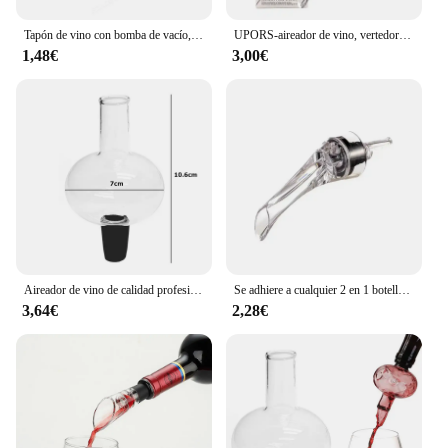
Tapón de vino con bomba de vacío, accesorios de barra, aireador de bloqueo de aire, tapón de botella de goma negro, sellado de ahorro de vino fresco
UPORS-aireador de vino, vertedor Premium de aireación, tapón decantador de vino tinto, dispensador de boquilla de botella, boquilla decantadora
1,48€
3,00€
Aireador de vino de calidad profesional, vertedor, Caño en botella, aireador de vino, se adhiere a la botella de vino para YY005, 1 unidad
Se adhiere a cualquier 2 en 1 botella de vino de calidad profesional para un sabor mejorado, ramo mejorado, aireador de vino, vertedor, Caño
3,64€
2,28€