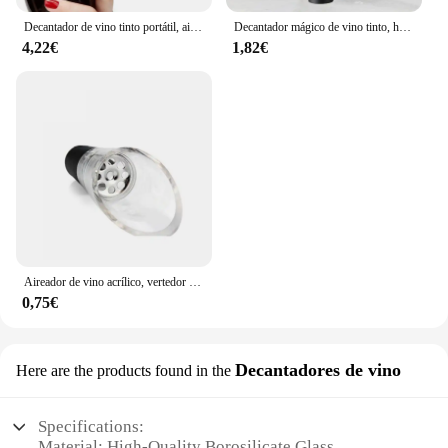
Decantador de vino tinto portátil, aireador mágico de aire Bernoulli, decantador rápido de vino, Whisky rojo, blanco, equipo, accesorios de Bar
Decantador mágico de vino tinto, herramienta de aireado rápido, bomba de filtro portátil, nuevo
4,22€
1,82€
Aireador de vino acrílico, vertedor giratorio de 360 grados, tapón de botella de vino portátil, Accesorios de Vino, herramientas de Bar, 1 unidad
0,75€
Decantadores de vino
Here are the products found in the
Specifications:
Material: High-Quality Borosilicate Glass