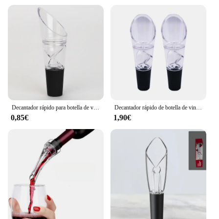
Decantador rápido para botella de vino tinto blanco, tapón superior, embudo de volcado, aireador, vertedor, boquilla decantadora de aireación Premium, 1 ud.
Decantador rápido de botella de vino tinto blanco, tapón superior, embudo de vertido, aireador, vertedor, Caño decantador de aireación Premium
0,85€
1,90€