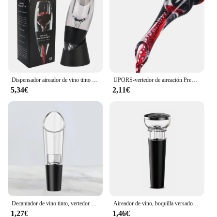
that pouring is a breeze without any mess. Its
versatile size makes it suitable for both personal use
and larger gatherings, catering to the needs of both
individual wine lovers and vendors looking to offer
a premium experience to their customers. The
AIREADOR VINO Decanter is not just a tool for
wine enthusiasts; it's a statement piece that
embodies the art of wine appreciation.
Dispensador aireador de vino tinto y whisky, decantador de vino profesional, vertedor con filtro y Base, sobrimiento rápido para Bar, fiesta, cocina
UPORS-vertedor de aireación Premium para vino tinto, tapón decantador, dispensador de boquilla de botella
5,34€
2,11€
Decantador de vino tinto, vertedor de aireación, Caño decantador de vino, aireador de vertido, tapón de vino, accesorios portátiles para herramientas de Bar
Aireador de vino, boquilla versadora con tapón de vino al vacío, aireador de aire para vino y juego de bomba ahorradora de vino, aireación, disfrute y conserva el vino
1,27€
1,46€