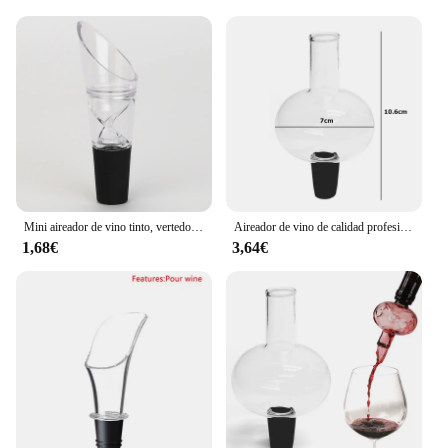
Mini aireador de vino tinto, vertedor de vino giratorio rápido de 360 grados, tapa decantadora para botellas, accesorios de Bar
Aireador de vino de calidad profesional, vertedor, Caño en botella, aireador de vino, se adhiere a la botella de vino para YY005, 1 unidad
1,68€
3,64€