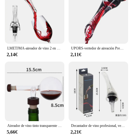
LMETJMA-aireador de vino 2 en 1, vertedor de caño, se sujeta a cualquier botella de vino para un sabor mejorado, decantador de vino tinto con aireador JT73
UPORS-vertedor de aireación Premium para vino tinto, tapón decantador, dispensador de boquilla de botella
2,14€
2,11€
Aireador de vino tinto transparente redondo/en forma de melocotón, vertedor de botellas de vino tinto portátil, decantador rápido, caño de vidrio, dispositivo sobrizador
Decantador de vino profesional, vertedor con filtro y Base, dispensador aireador de whisky y vino rápido para Navidad
5,66€
2,21€