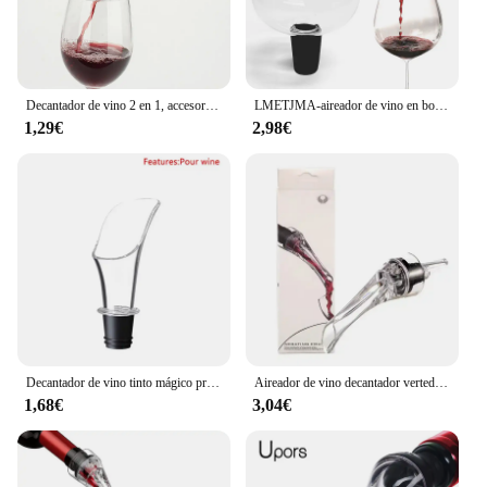
Decantador de vino 2 en 1, accesorios de barra, aireador rápido acrílico portátil, herramientas de filtro de vertido, tapón de botella de vino
LMETJMA-aireador de vino en botella, vertedor de vidrio, Caño decantador para vino tinto, Rosa Blanca, JT78
1,29€
2,98€
Decantador de vino tinto mágico profesional, vertedor con soporte de filtro, aireador de aire rápido, dispensador para el hogar, comedor, Bar, juego esencial
Aireador de vino decantador vertedor juego de boquilla con filtros purificador soporte difusor aireador colador aireador vino para Navidad
1,68€
3,04€