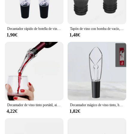
Decantador rápido de botella de vino tinto blanco, tapón superior, embudo de vertido, aireador, vertedor, Caño decantador de aireación Premium
Tapón de vino con bomba de vacío, accesorios de barra, aireador de bloqueo de aire, tapón de botella de goma negro, sellado de ahorro de vino fresco
1,90€
1,48€
Decantador de vino tinto portátil, aireador mágico de aire Bernoulli, decantador rápido de vino, Whisky rojo, blanco, equipo, accesorios de Bar
Decantador mágico de vino tinto, herramienta de aireado rápido, bomba de filtro portátil, nuevo
4,22€
1,82€