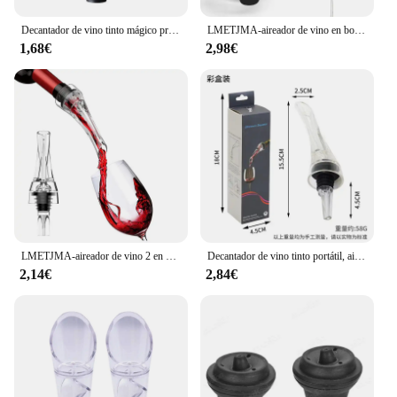
Decantador de vino tinto mágico profesional, vertedor con soporte de filtro, aireador de aire rápido, dispensador para el hogar, comedor, Bar, juego esencial
LMETJMA-aireador de vino en botella, vertedor de vidrio, Caño decantador para vino tinto, Rosa Blanca, JT78
1,68€
2,98€
LMETJMA-aireador de vino 2 en 1, vertedor de caño, se sujeta a cualquier botella de vino para un sabor mejorado, decantador de vino tinto con aireador JT73
Decantador de vino tinto portátil, aireador Bernoulli Air Magic, vino tinto blanco, whisky, decantador rápido, equipo, accesorios de Bar
2,14€
2,84€