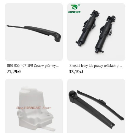
8R0‐955‐407‐1P9 Zestaw piór wycieraczek tylnej szyby z gumy ABS Odporny na ciepło zamiennik do A3 2006-2013 do naprawy
Przedni lewy lub prawy reflektor podkładka opryskiwacz dysza do pompy cylindra OEM NO.3VD 955 965 / 3V0 955 965 / 3VD 955 966 / 3V0 955 966
21,29zł
33,19zł