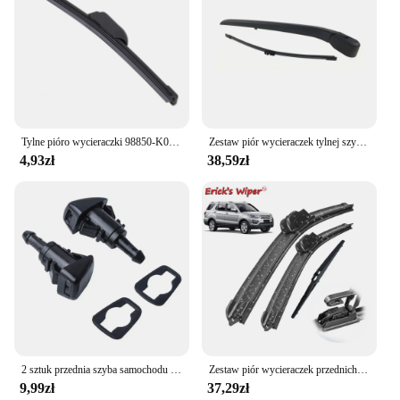
Tylne pióro wycieraczki 98850-K0000 dla Kia Soul 2019-2023 wymienne akcesoria samochodowe z ostrzem wycieraczka tylnej szyby
Zestaw piór wycieraczek tylnej szyby samochodu dla Volvo XC90 V90 2016 2017 2018 32219752 31253325
4,93zł
38,59zł
2 sztuk przednia szyba samochodu dysza spryskiwacza ramię wycieraczki dysza rozpylająca dla Chrysler dla Jeep dla Dodge serii 5303833AA 5116079AA
Zestaw piór wycieraczek przednich i tylnych Erick do Chana CX70 2016-2020 Szczotki przeciwdeszczowe szyby przedniej 22 "+ 19" + 10"
9,99zł
37,29zł