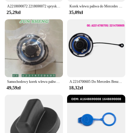
A2218690072 2218690072 spryskiwacza przedniej szyby zapasowa pokrywa zamknięcia niebieska okładka dla Mercedes W221 W216 S300 S350 S400 S500 S600
Korek wlewu paliwa do Mercedes MB W176 W117 X156 W205 W213 A 2224700105 2224700105
25,29zł
35,09zł
Samochodowy korek wlewu paliwa do Mercedes Benz W204 S204 C218 C219 C207 W212 S212 W463 W221 C216 R230 A 2214700605
A 2214700605 Do Mercedes Benz w204 S204 C218 C219 C207 W212 S212 W463 W221 C216 R230 Samochodowy korek wlewu paliwa Pokrywa wlewu paliwa
49,59zł
18,32zł