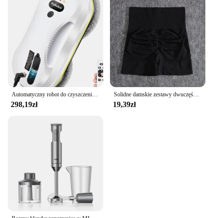
construction make it a discreet addition to your
vehicle, blending seamlessly with its aesthetics
while providing essential functionality.
Automatyczny robot do czyszczenia okien domowych, odkurzacz zdalnie sterowany, elektryczna wycieraczka do szyb, wycieraczka do szkła domowego
Solidne damskie zestawy dwuczęściowe brzoskwiniowe pośladki spodenki damskie Trackuists zestaw gimnastyczny Halter szorty Fitness Push Up biustonosz lato
298,19zł
19,39zł