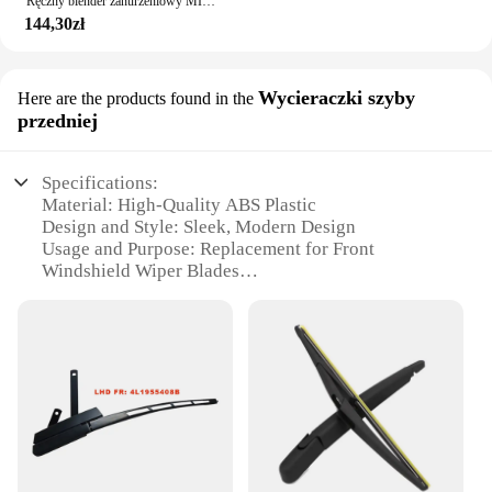
Ręczny blender zanurzeniowy MIUI 1000 W potężny 4 w 1, mikser do żywności w sztyfcie ze stali nierdzewnej, zlewka mieszająca 700 ml, procesor 500 ml, trzepaczka
144,30zł
Wycieraczki szyby
Here are the products found in the
przedniej
Specifications:
Material: High-Quality ABS Plastic
Design and Style: Sleek, Modern Design
Usage and Purpose: Replacement for Front
Windshield Wiper Blades
Typical Adaptive Scenario: Compatible with
Mercedes-Benz Vito Viano W639 Models
Shape or Size or Weight or Quantity: Set of 2, 24"
and 16" Blades
Performance and Property: Durable, Weather-
Resistant Construction
Features:
**Unmatched Durability and Performance**
The A1668207800 Wycieraczki szyby przedniej is a