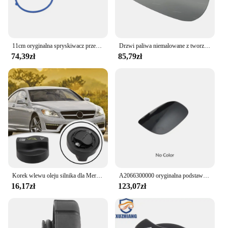
11cm oryginalna spryskiwacz przedniej szyby zbiornik płynu Cap 1248690272 A1248690272 dla Mercedes Benz A B C E 150-320
Drzwi paliwa niemalowane z tworzywa sztucznego A2057570106 2057570106 dla Mercedes-Benz C300 2015-2020 C350 2016-2018 C400 2015 C450 2016
74,39zł
85,79zł
Korek wlewu oleju silnika dla Mercedes Benz C209 W203 W213 X166 00101685 0000101385 0000101585 0000101485
A2066300000 oryginalna podstawa/pokrywa/silnik wlewu paliwa do Mercedes Benz C Class OEM A2067571700 A0008202205
16,17zł
123,07zł