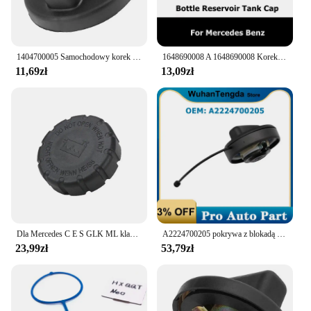
1404700005 Samochodowy korek wlewu paliwa do Mercedes Benz A C E S Class R129 W202 W208 W220 Do BMW E36 E52 Czarny
1648690008 A 1648690008 Korek zbiornika płynu do spryskiwaczy do Mercedes Benz ML/GLE 280 320 350 420 500 4MATIC
11,69zł
13,09zł
Dla Mercedes C E S GLK ML klasa chłodnicy zbiornik płynu chłodzącego Cap OEM 2105010615 zbiornik plastikowa obudowa płynu chłodzącego pokrywy do przechowywania cieczy
A2224700205 pokrywa z blokadą wlew zbiornika paliwo samochodowe 2224700205 do Mercedes Benz E300 E350 E43 AMG E450
23,99zł
53,79zł