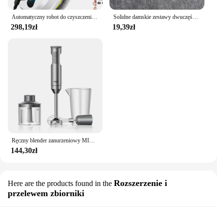
Automatyczny robot do czyszczenia okien domowych, odkurzacz zdalnie sterowany, elektryczna wycieraczka do szyb, wycieraczka do szkła domowego
Solidne damskie zestawy dwuczęściowe brzoskwiniowe pośladki spodenki damskie Trackuists zestaw gimnastyczny Halter szorty Fitness Push Up biustonosz lato
298,19zł
19,39zł
Ręczny blender zanurzeniowy MIUI 1000 W potężny 4 w 1, mikser do żywności w sztyfcie ze stali nierdzewnej, zlewka mieszająca 700 ml, procesor 500 ml, trzepaczka
144,30zł
Rozszerzenie i
Here are the products found in the
przelewem zbiorniki