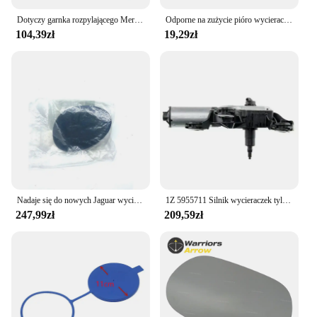
Dotyczy garnka rozpylającego Mercedes Benz ML klasy W163, zbiornika płynu do spryskiwaczy przedniej szyby (z 2 zestawów)
Odporne na zużycie pióro wycieraczki tylnej szyby czarne 6Q 6955707 C Ramię wycieraczki tylnej szyby do modernizacji pojazdu do modyfikacji samochodu
104,39zł
19,29zł
Nadaje się do nowych Jaguar wycieraczek pokrywa dyszy, drugiego pilota korzystając z łączy z boku 2005-2008 S typu XR856386XXX, po lewej stronie XR85638
1Z 5955711 Silnik wycieraczek tylnej wycieraczki samochodowej do SKODA OCTAVIA (1Z3) 2004-2013
247,99zł
209,59zł