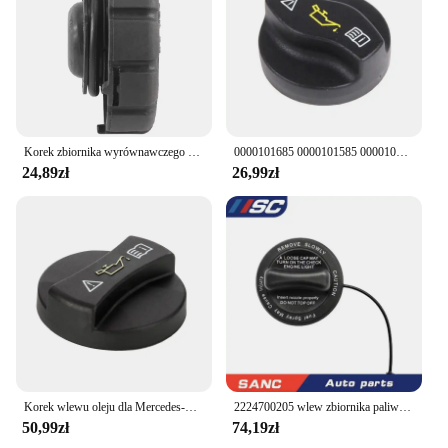
Korek zbiornika wyrównawczego płynu chłodzącego chłodnicy 2105010615 dla Chrysler Mercedes-Benz
0000101685 0000101585 0000101485 0000100285 0000101285 Korek wlewu oleju silnikowego do Mercedes Benz W212
24,89zł
26,99zł
Korek wlewu oleju dla Mercedes-Benz C CL CLK E S G GL GLC GLK Class A0000101285 0000101285
2224700205 wlew zbiornika paliwa pokrywa dla mercedes-benz C160 C180 C200 GLC300 S450 OE 2224700405 A2224700005 A2224700405 A2224700205
50,99zł
74,19zł