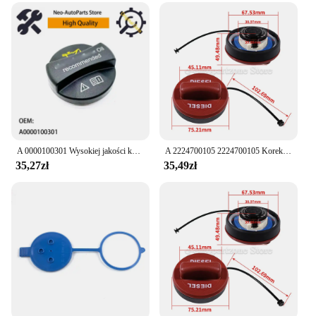
A 0000100301 Wysokiej jakości korek wlewu oleju silnikowego do Mercedes Benz W163 W164 W201 W202 W203 W208 W209 OEM 0000100301
A 2224700105 2224700105 Korek wlewu paliwa do Mercedes MB W176 W117 X156 W205 W213
35,27zł
35,49zł