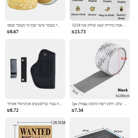
שעון מעורר אזעקה דיגיטלית מראה 2 רמות של התאמת בהירות שעון שולחן סנוז 12/24h מצב לילה הוביל שעון
סבון ג 'ינג' ר פוליגונום סבון סבון קר מעובד שיער סבון קר מעובד שמפו
₪8.67
₪23.73
1ps קל ליישום עמיד למים סרט תיקון חלון-לשמור יתושים החוצה עם נגד חרק שלנו, תיקון רשת הדבקה עצמית
נרתיקי אקדח עבור גברים/נשים אוניברסלי אקדחי Airsoft IWB/OWB 9mm נרתיקי לנשיאה נסתרת גלוק טקטי אקדח אבזרים
₪8.72
₪7.34