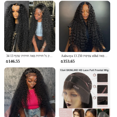
Aaliweya צפיפות 250 13 x6hd תחרה חזיתית פאה חזיתית רופף גל עמוק של שיער אדם פאות 30 אינץ מים גל מים מתולתל חזית שיער אדם פאה
34 אינץ עמוק גל חזיתית פאה חזיתית שקוף 13 x4 13 x6 תחרה hd חזיתית שיער אדם פאות חזיתית שיער אדם מתולתל שיער אדם פאות חזיתית פאות חזיתית לנשים
₪146.55
₪353.65