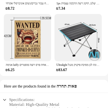
1ps קל ליישום עמיד למים סרט תיקון חלון-לשמור יתושים החוצה עם נגד חרק שלנו, תיקון רשת הדבקה עצמית
נרתיקי אקדח עבור גברים/נשים אוניברסלי אקדחי Airsoft IWB/OWB 9mm נרתיקי לנשיאה נסתרת גלוק טקטי אקדח אבזרים
₪8.72
₪7.34
Ultralight נייד מתקפל קמפינג שולחן מתקפל חיצוני שולחן ארוחת ערב חוזק גבוהה אלומיניום סגסוגת לגן מסיבת פיקניק מנגל
אנימה luffy הילוך 5 חתיכה אחת פרס רוצה פוסטרים nika אייס ילד עתיק סלון קיר קישוט מדבקות צעצועים מתנות
₪6.25
₪83.67
פאות תחרה
Here are the products found in the
Specifications:
Material: High-Quality Metal