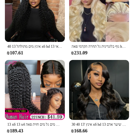
your racing vehicle's performance or expand your
product offerings, the 934901G260 Racing Flaps
are an excellent choice for vendors and suppliers
seeking to provide top-tier racing accessories.
גוף בלונדינית גל תחרה הקדמי פאה hd שקוף תחרה 13 x4 13 x6 שיער אדם 613 מראש פאות חזיתית מלאה פאות 200% צפיפות
40 אינץ מים מתולתל 13 x6 hd שקוף תחרה חזיתית שיער אדם פאות 200% ברזילאי 13 x4 רופף גל עמוק פאה לנשים
₪107.61
₪231.09
30 40 אינץ '13 x6 hd תחרה חזיתית פאה שיער אדם 13 x4 גוף גל שיער אדם פאות עבור נשים מראש תחרה מול שיער אדם פאה
13 x6 13 x4 פאות מתולתל שיער אדם חזיתית פאה חזיתית גל עמוק פאות חזיתית מוכן ללבוש מים גל מים חזית פאה
₪189.43
₪168.66