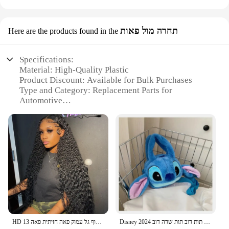
תחרה מול פאות
Here are the products found in the
Specifications:
Material: High-Quality Plastic
Product Discount: Available for Bulk Purchases
Type and Category: Replacement Parts for
Automotive
Design and Style: Precision-Engineered for Fit and
Function
Usage and Purpose: Direct Replacement for
934901G260
Performance and Property: Meets or Exceeds OEM
Standards
Parts and Accessories: Includes Sets for Easy
Installation
Features:
**Unmatched Durability and Compatibility**
Disney 2024 קריקטורה חדשה קטיפה בובה שקית חמוד לתפור מתוק וחמוד תות דוב תות שדה דוב
HD שקוף גל עמוק פאה חזיתית פאה 13 x4/13 x6 תחרה מתולתל מול שיער אדם פאות עבור נשים רטוב וגלי מים 5 x5 פאה הסגר פאה
The 934901G260 is a premium-grade replacement