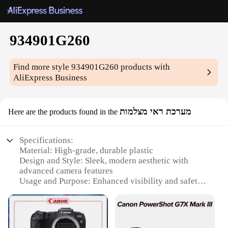
934901G260
Find more style
934901G260
products with
AliExpress Business
מערכת ראי מצלמות
Here are the products found in the
Specifications:
Material: High-grade, durable plastic
Design and Style: Sleek, modern aesthetic with
advanced camera features
Usage and Purpose: Enhanced visibility and safety
for vehicles
Performance and Property: Advanced imaging
technology for clear, detailed footage
Parts and Accessories: Includes multiple cameras