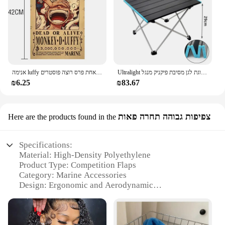
Ultralight נייד מתקפל קמפינג שולחן מתקפל חיצוני שולחן ארוחת ערב חוזק גבוהה אלומיניום סגסוגת לגן מסיבת פיקניק מנגל
אנימה luffy הילוך 5 חתיכה אחת פרס רוצה פוסטרים nika אייס ילד עתיק סלון קיר קישוט מדבקות צעצועים מתנות
₪6.25
₪83.67
צפיפות גבוהה תחרה פאות
Here are the products found in the
Specifications:
Material: High-Density Polyethylene
Product Type: Competition Flaps
Category: Marine Accessories
Design: Ergonomic and Aerodynamic
Usage: Enhances Boat Performance
Performance: Optimized for Speed and Stability