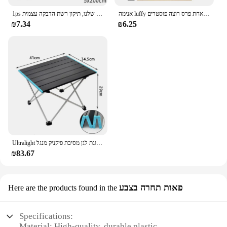
אנימה luffy הילוך 5 חתיכה אחת פרס רוצה פוסטרים nika אייס ילד עתיק סלון קיר קישוט מדבקות צעצועים מתנות
1ps קל ליישום עמיד למים סרט תיקון חלון-לשמור יתושים החוצה עם נגד חרק שלנו, תיקון רשת הדבקה עצמית
₪7.34
₪6.25
Ultralight נייד מתקפל קמפינג שולחן מתקפל חיצוני שולחן ארוחת ערב חוזק גבוהה אלומיניום סגסוגת לגן מסיבת פיקניק מנגל
₪83.67
פאות תחרה בצבע
Here are the products found in the
Specifications:
Material: High-quality, durable plastic