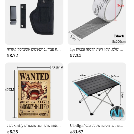
you're a professional racer or an enthusiast looking
to personalize your vehicle, these fangs are a
fantastic addition to any racing setup. With their
striking color and performance-enhancing
capabilities, they are sure to turn heads and improve
your vehicle's performance on the track.
1ps קל ליישום עמיד למים סרט תיקון חלון-לשמור יתושים החוצה עם נגד חרק שלנו, תיקון רשת הדבקה עצמית
נרתיקי אקדח עבור גברים/נשים אוניברסלי אקדחי Airsoft IWB/OWB 9mm נרתיקי לנשיאה נסתרת גלוק טקטי אקדח אבזרים
₪8.72
₪7.34
Ultralight נייד מתקפל קמפינג שולחן מתקפל חיצוני שולחן ארוחת ערב חוזק גבוהה אלומיניום סגסוגת לגן מסיבת פיקניק מנגל
אנימה luffy הילוך 5 חתיכה אחת פרס רוצה פוסטרים nika אייס ילד עתיק סלון קיר קישוט מדבקות צעצועים מתנות
₪6.25
₪83.67