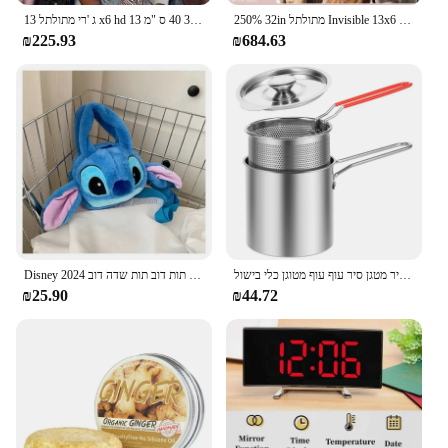
250% 32in מתולתל Invisible 13x6 HD תחרה מלאה מול שיער טבעי פאות מראש קטף מים גל 13x4 HD תחרה פרונטאלית פאה עבור נשים רמי
ג 'רי מתולתל 13 x6 hd שקוף תחרה חזיתית שיער אנושי פאה גל עמוק 30 40 ס "מ 13 x6 חזית תחרה גל מים ברזילאי
₪225.93
₪684.63
סט טיגון עמוק סיר מטבח עם מסננת מפורה נירוסטה מטגן סיר מטגן סיר עוף עוף מטוגן כלי בישול
Disney 2024 קריקטורה חדשה קטיפה בובה שקית חמוד לתפור מתוק וחמוד תות דוב תות שדה דוב
₪25.90
₪44.72