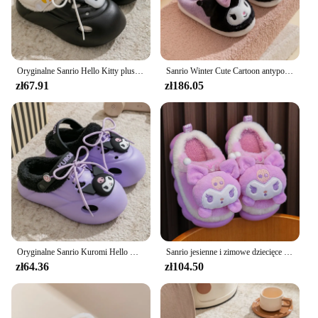
Oryginalne Sanrio Hello Kitty pluszowe kapcie Kuromi moja melodia ciepłe zimowe kapcie domowe płaskie dorywczo antypoślizgowe dziewczęce buty domowe
Sanrio Winter Cute Cartoon antypoślizgowe dziecięce pluszowe kapcie miękka podeszwa klapki japonki dziecięce dziewczęce kryty muły ciepłe domowe bawełniane buty
zł67.91
zł186.05
Oryginalne Sanrio Kuromi Hello Kitty pluszowe kapcie moja melodia ciepłe zimowe kapcie domowe płaskie dorywczo antypoślizgowe dziewczęce buty domowe
Sanrio jesienne i zimowe dziecięce urocze bawełniane kapcie z motywem kreskówkowym domowe kapcie dla chłopców i dziewcząt dziecięce bawełniane buty
zł64.36
zł104.50