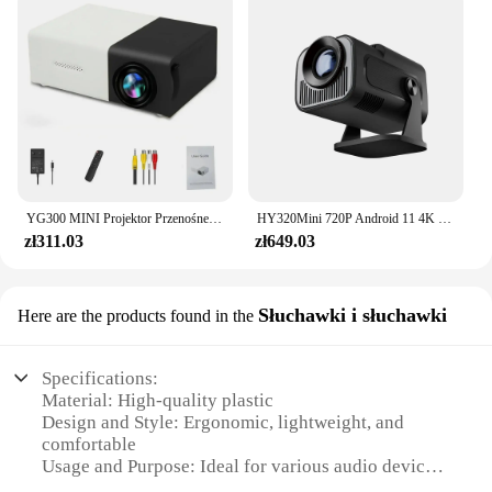
YG300 MINI Projektor Przenośne kino domowe Smart TV Beamer Laser Beamer 3D Cinema LED WideProjector dla filmu 4k 1080P za pośrednictwem portu HD
HY320Mini 720P Android 11 4K Projektor domowy 320ANSI Dwuzakresowy Wifi6 Bezprzewodowy 5.0 Kino Zewnętrzny Przenośny 180 ° Obrotowy projektor
zł311.03
zł649.03
Słuchawki i słuchawki
Here are the products found in the
Specifications:
Material: High-quality plastic
Design and Style: Ergonomic, lightweight, and
comfortable
Usage and Purpose: Ideal for various audio devices
Typical Adaptive Scenario: Suitable for both indoor