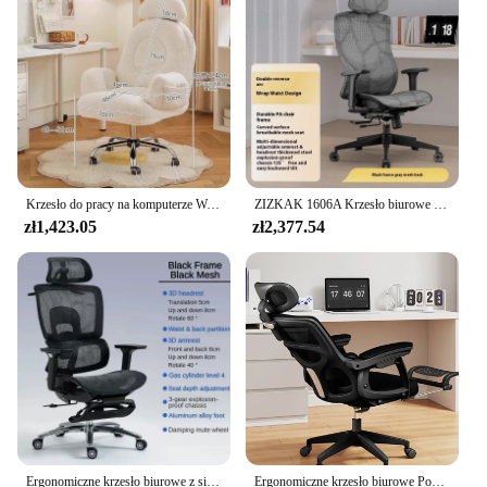
Krzesło do pracy na komputerze Wygodne, długotrwałe siedzenie Damska sypialnia Domowe gry Wypoczynek Akademik Biuro Proste podnoszone obrotowe krzesło
ZIZKAK 1606A Krzesło biurowe Krzesła do gier Fotel z poduszką domową Krzesła relaksacyjne 3D Podłokietnik Podnóżek Zagłówek Meble podtrzymujące talię
zł1,423.05
zł2,377.54
Ergonomiczne krzesło biurowe z siatki, podnoszone krzesło do gier z wysokim oparciem i podparciem lędźwiowym 3D, obrotowe krzesło biurowe z regulacją głębokości siedziska
Ergonomiczne krzesło biurowe Podnoszone siatkowe krzesło do pracy na komputerze z podparciem lędźwiowym 4D Krzesło obrotowe do domowego biura z lateksową poduszką do siedzenia