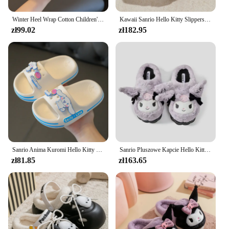
Winter Heel Wrap Cotton Children's Slippers Cute Cartoon Shark Non-slip Soft Sole Kids Boys Girls Junior Warm Plush Home Shoes
Kawaii Sanrio Hello Kitty Slippers Cute Cartoon Girls and Children Autumn and Winter Y2K Home Non Slip Grip Fluffy Plush Shoes
zł99.02
zł182.95
Sanrio Anima Kuromi Hello Kitty Cinnamoroll dom dziecka kapcie antypoślizgowa łazienka niemowlę sandały wyjściowe chłopcy dziewczynki
Sanrio Pluszowe Kapcie Hello Kittys Kawaii Śliczne Studentki Jesień Zima Sypialnia Miękkie Wyściełane Pluszowe Buty Do Sypialni Aldult Dziewczyny Xmas
zł81.85
zł163.65