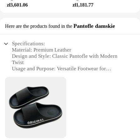
zł3,601.06
zł1,181.77
Pantofle damskie
Here are the products found in the
Specifications:
Material: Premium Leather
Design and Style: Classic Pantofle with Modern
Twist
Usage and Purpose: Versatile Footwear for
Everyday Wear
Performance and Property: Durable and
Comfortable
Parts and Accessories: Comes with Matching
Accessories
Applicable People: Ideal for Women Seeking
Elegance and Comfort
Features:
|Wholesale|Vendors|