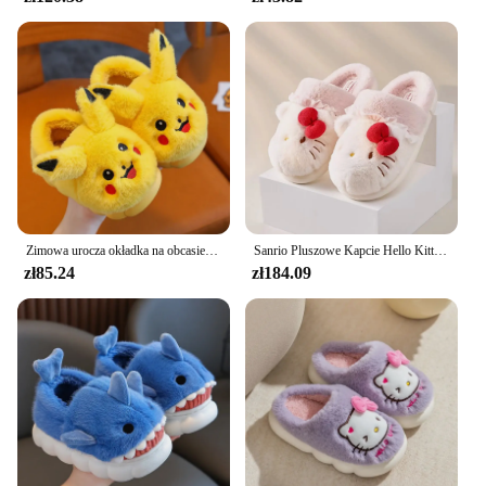
Zimowa urocza okładka na obcasie dziecięca klapki pluszowe miękka, przytulna, antypoślizgowa, ciepła, płaska muła dla chłopców, dziewczynki, do domu, bawełniane buty
Sanrio Pluszowe Kapcie Hello Kitty Kawaii Śliczne Studentki Jesień Zima Sypialnia Miękkie Wyściełane Pluszowe Buty Do Sypialni Aldult Dziewczyny Xmas
zł85.24
zł184.09