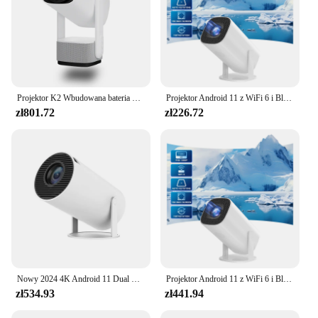
Projektor K2 Wbudowana bateria 5200 mAh 4K HD Android 11 Kino Zewnętrzna konsola do gier wideo Światło RGB BT5.0 Kino domowe
Projektor Android 11 z WiFi 6 i Bluetooth Inteligentny mini przenośny projektor 2,4 g 5,8 g Kieszonkowy na zewnątrz
zł801.72
zł226.72
Nowy 2024 4K Android 11 Dual Wifi6 200 H713 BT5.0 1080P 1280*720P 180 ° elastyczne kino domowe na zewnątrz przenośny projektor
Projektor Android 11 z WiFi 6 i Bluetooth Inteligentny mini przenośny projektor 2,4 g 5,8 g Kieszonkowy na zewnątrz
zł534.93
zł441.94