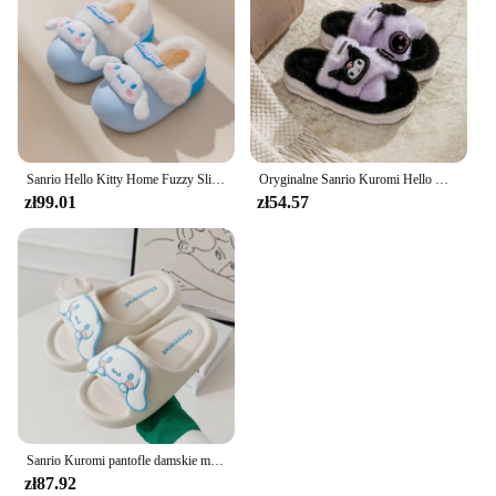
Sanrio Hello Kitty Home Fuzzy Slipper Cartoon Kuromi Cinnamoroll Yk2 Women Winter Plush Non Slip Slippers Girl Cute Flat Shoes
Oryginalne Sanrio Kuromi Hello Kitty pluszowe kapcie moja melodia ciepłe zimowe kapcie domowe płaskie dorywczo antypoślizgowe dziewczęce buty domowe
zł99.01
zł54.57
Sanrio Kuromi pantofle damskie moja melodia Anime Kawaii Cinnamoroll letnie buty dziewczęce miękkie dno domowe Cute EVA kapcie
zł87.92