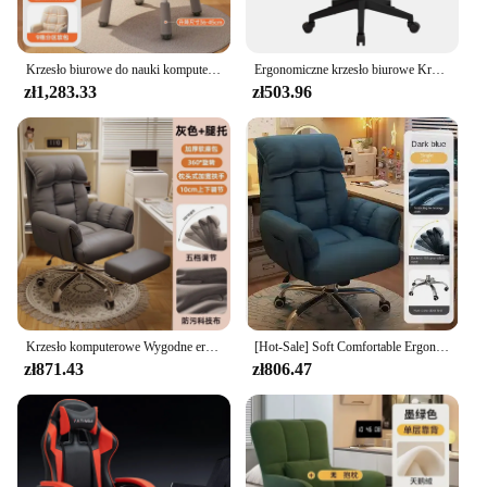
Krzesło biurowe do nauki komputera Sypialnia Makijaż Krzesło do domowego biura Wygodne krzesło do siedzenia
Ergonomiczne krzesło biurowe Krzesło biurowe z regulowanymi podłokietnikami Podparcie lędźwiowe Krzesło obrotowe Siatkowe krzesło wykonawcze z funkcją podnoszenia
zł1,283.33
zł503.96
Krzesło komputerowe Wygodne ergonomiczne krzesło biurowe Podparcie lędźwiowe Krzesło e-sportowe 4D Regulowany podłokietnik Zagłówek Rozkładany fotel wypoczynkowy
[Hot-Sale] Soft Comfortable Ergonomic Office Chair Lumbar Support Mesh 4D Adjustable Armrest Headrest Recliner Leisure Neck
zł871.43
zł806.47