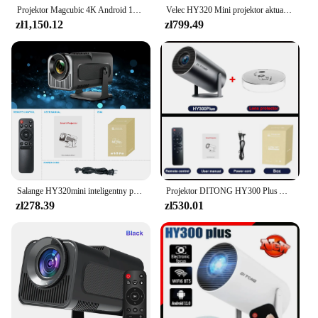
Projektor Magcubic 4K Android 11 natywny 1080P 390ANSI HY320 podwójny Wifi6 BT5.0 1920*1080P kino przenośny projektor ulepszony HY300
Velec HY320 Mini projektor aktualizacja 4K Android 11 WiFi 6 BT 5.0 Allwinner H713 domowy przenośny projektor zewnętrzny HY320 MINI
zł1,150.12
zł799.49
Salange HY320mini inteligentny projektor Android 11.0 przenośny WIFI Bluetooth kino domowe 720P dla SAMSUNG Apple Outdoor 1080P 4K film
Projektor DITONG HY300 Plus Android 4K 1280*720P podwójne Wifi 300ANSI kino wideo zewnętrzny przenośny domowy projektor hd led HY300 Pro
zł278.39
zł530.01