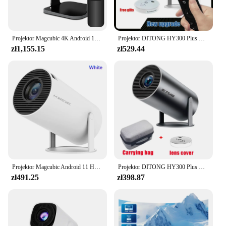
Projektor Magcubic 4K Android 11 natywny 1080P 390ANSI HY320 podwójny Wifi6 BT5.0 1920*1080P kino przenośny projektor ulepszony HY300
Projektor DITONG HY300 Plus HD Portatil 4K 1280x720P Android Wifi LED Video Kino domowe Kino Telefon Mini Gry Proyector Film
zł1,155.15
zł529.44
Projektor Magcubic Android 11 HY300 Pro 720 P 4K 260ANSI AllwinnerH713 180 ° elastyczny przenośny projektor BT5.0 Home Cinema Outdoor
Projektor DITONG HY300 Plus HD portatil 4K 1280x720P Android LED Video Kino domowe Telefon mini Proyector Film HY300 pro
zł491.25
zł398.87