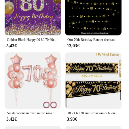
Golden Black Happy 90 80 70 60th Birthday Background Adult Birthday Party Decor Banner fotografia sfondo Photo Studio puntelli
Oro 70th Birthday Banner decorazioni numero 70 Circle Dot Twinkle Star ghirlande fondale appeso per la festa di compleanno di 70 anni
5,43€
13,03€
Set di palloncini misti in oro rosa da 25 pezzi, decorazioni per feste di 70° compleanno, decorazioni per feste di compleanno per donne di 70 anni
18 21 60 70 anni striscioni di buon compleanno decorazioni per feste di compleanno forniture per feste di anniversario in oro nero per adulti puntelli per foto
3,42€
3,93€