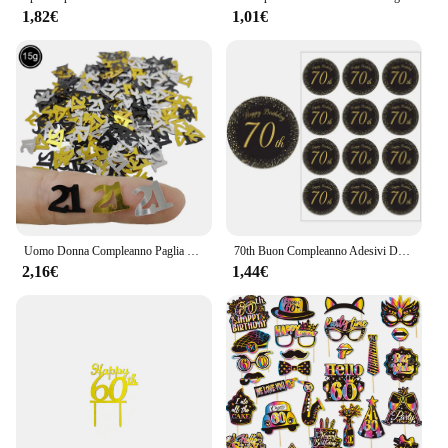
1,82€
1,01€
Uomo Donna Compleanno Paglia usa e getta Felice 18th 30th 40th 50th 60th Compleanno Paglia di carta Decor Anniversario Festa di compleanno Supplie
70th Buon Compleanno Adesivi Decorazioni Del Partito 50 giorni Per Bambini di Età 70 Anni di Compleanno Festa di compleanno di Tenuta Etichette Adesive
2,16€
1,44€