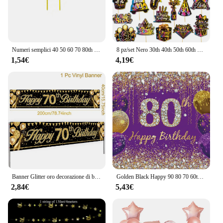
Numeri semplici 40 50 60 70 80th Cake Topper in acrilico per decorazioni per torte per torte per feste di compleanno di anniversario
8 pz/set Nero 30th 40th 50th 60th 70th 80th Years Desktop A Nido D'ape Ornamenti per la Decorazione Della Festa di Buon Compleanno Per Adulti
1,54€
4,19€
Banner Glitter oro decorazione di buon compleanno 18 21 60 70 anni Banner festa di compleanno oro nero decorazione di compleanno
Golden Black Happy 90 80 70 60th Birthday Background Adult Birthday Party Decor Banner fotografia sfondo Photo Studio puntelli
2,84€
5,43€