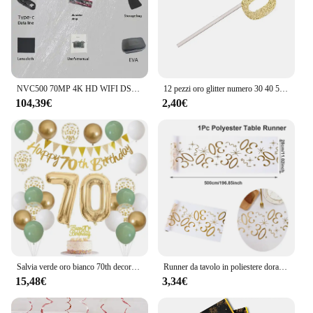
NVC500 70MP 4K HD WIFI DSLR SLR Fotocamera digitale Zoom digitale 50X Telecamere selfie a colori Videocamera da viaggio WiFi Web Cam
12 pezzi oro glitter numero 30 40 50 60 70 toppers cupcake per 30th 40th 50th 60th 70th compleanno anniversario decorazione torta festa
104,39€
2,40€
Salvia verde oro bianco 70th decorazioni di compleanno per palloncini di compleanno Happy 70th Birthday Banner Cake Topper 70 anni Decor
Runner da tavolo in poliestere dorato Happy 18th 30th 40th 70th Decorazioni per feste di compleanno per la casa Copritavolo Uomo Donna Articoli per feste
15,48€
3,34€