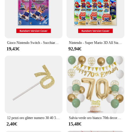
and social gatherings
Performance and Property: Offers a smooth,
responsive gaming experience
Parts and Accessories: Includes all necessary
components for a complete gaming setup
Features:
Gioco Nintendo Switch - Succhiare il parcheggio - per console Nintendo Switch OLED Lite Scheda di gioco originale al 100%.
Nintendo - Super Mario 3D All Star Collection - Cartão de juego de acción de aventura de 4,5 GB
|Vendors|
19,43€
92,94€
**Engaging Gameplay Experience**
The 70 9183 Offerte gioco set is a comprehensive
gaming solution that caters to a wide range of
players. Whether you're a seasoned gamer or a
casual enthusiast, this set promises an engaging and
interactive experience. The ergonomic design
ensures comfort during extended gaming sessions,
while the vibrant colors add a touch of excitement
to the gameplay. The set is designed to be user-
friendly, making it accessible for players of all ages
and skill levels.
12 pezzi oro glitter numero 30 40 50 60 70 toppers cupcake per 30th 40th 50th 60th 70th compleanno anniversario decorazione torta festa
Salvia verde oro bianco 70th decorazioni di compleanno per palloncini di compleanno Happy 70th Birthday Banner Cake Topper 70 anni Decor
2,40€
15,48€
**Versatile and Adaptable**
The 70 9183 Offerte gioco set is not just a gaming