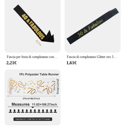
Fascia per festa di compleanno con Glitter dorati 30 40 50 60 70 e favolosa fascia in nastro di raso donna 30th 40th 50th 60th decorazione per feste di compleanno
Fascia di compleanno Glitter oro 30 40 50 60 70 80 fascia di raso favolosa per il 30 ° 40 ° 50 ° 60 ° 70 ° 80 ° forniture per decorazioni per feste di compleanno
2,21€
1,61€