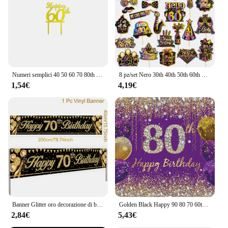
Numeri semplici 40 50 60 70 80th Cake Topper in acrilico per decorazioni per torte per torte per feste di compleanno di anniversario
8 pz/set Nero 30th 40th 50th 60th 70th 80th Years Desktop A Nido D'ape Ornamenti per la Decorazione Della Festa di Buon Compleanno Per Adulti
1,54€
4,19€
Banner Glitter oro decorazione di buon compleanno 18 21 60 70 anni Banner festa di compleanno oro nero decorazione di compleanno
Golden Black Happy 90 80 70 60th Birthday Background Adult Birthday Party Decor Banner fotografia sfondo Photo Studio puntelli
2,84€
5,43€