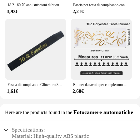
18 21 60 70 anni striscioni di buon compleanno decorazioni per feste di compleanno forniture per feste di anniversario in oro nero per adulti puntelli per foto
Fascia per festa di compleanno con Glitter dorati 30 40 50 60 70 e favolosa fascia in nastro di raso donna 30th 40th 50th 60th decorazione per feste di compleanno
3,93€
2,21€
Fascia di compleanno Glitter oro 30 40 50 60 70 80 fascia di raso favolosa per il 30 ° 40 ° 50 ° 60 ° 70 ° 80 ° forniture per decorazioni per feste di compleanno
Runner da tavolo per compleanno di 18 30 40 50 70 anni Decorazioni per feste di buon compleanno Bambini Adulti Forniture per feste di compleanno Bomboniera Baby Shower
1,61€
2,68€
Fotocamere automatiche
Here are the products found in the
Specifications:
Material: High-quality ABS plastic