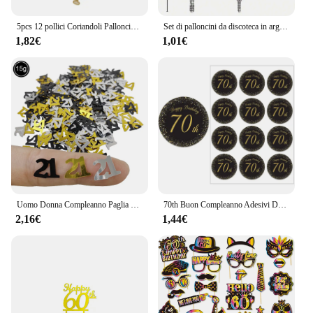
5pcs 12 pollici Coriandoli Palloncini In Lattice Di Compleanno Palloncino 16 18 21 30 40 50 60 70 Anni di Età Compleanno festa di Anniversario di Matrimonio Decorazioni
Set di palloncini da discoteca in argento glamour da 1 pezzo - Finitura a specchio metallizzato lucido per feste danzanti retrò anni '70 e '80 - Decorazione versatile
1,82€
1,01€
Uomo Donna Compleanno Paglia usa e getta Felice 18th 30th 40th 50th 60th Compleanno Paglia di carta Decor Anniversario Festa di compleanno Supplie
70th Buon Compleanno Adesivi Decorazioni Del Partito 50 giorni Per Bambini di Età 70 Anni di Compleanno Festa di compleanno di Tenuta Etichette Adesive
2,16€
1,44€