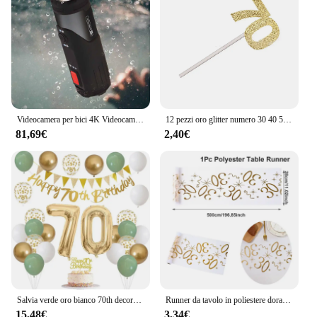
Videocamera per bici 4K Videocamera impermeabile per moto Dash Cam Videoregistratore WiFi DV grandangolare da 170 gradi per attività all'aperto
12 pezzi oro glitter numero 30 40 50 60 70 toppers cupcake per 30th 40th 50th 60th 70th compleanno anniversario decorazione torta festa
81,69€
2,40€
Salvia verde oro bianco 70th decorazioni di compleanno per palloncini di compleanno Happy 70th Birthday Banner Cake Topper 70 anni Decor
Runner da tavolo in poliestere dorato Happy 18th 30th 40th 70th Decorazioni per feste di compleanno per la casa Copritavolo Uomo Donna Articoli per feste
15,48€
3,34€