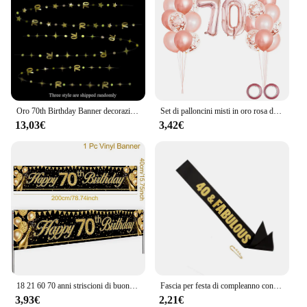
Oro 70th Birthday Banner decorazioni numero 70 Circle Dot Twinkle Star ghirlande fondale appeso per la festa di compleanno di 70 anni
Set di palloncini misti in oro rosa da 25 pezzi, decorazioni per feste di 70° compleanno, decorazioni per feste di compleanno per donne di 70 anni
13,03€
3,42€
18 21 60 70 anni striscioni di buon compleanno decorazioni per feste di compleanno forniture per feste di anniversario in oro nero per adulti puntelli per foto
Fascia per festa di compleanno con Glitter dorati 30 40 50 60 70 e favolosa fascia in nastro di raso donna 30th 40th 50th 60th decorazione per feste di compleanno
3,93€
2,21€