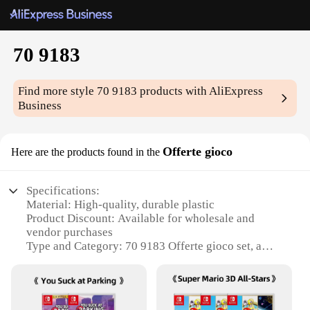
70 9183
Find more style
70 9183
products with AliExpress
Business
Offerte gioco
Here are the products found in the
Specifications:
Material: High-quality, durable plastic
Product Discount: Available for wholesale and
vendor purchases
Type and Category: 70 9183 Offerte gioco set, a
versatile gaming option
Design and Style: Ergonomic design with vibrant
colors for enhanced playability
Usage and Purpose: Ideal for casual gaming, parties,