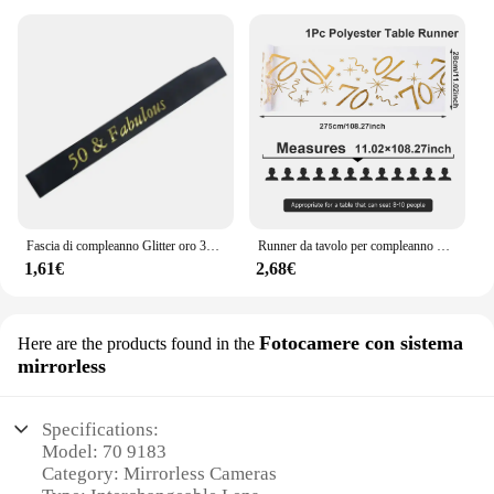
Fascia di compleanno Glitter oro 30 40 50 60 70 80 fascia di raso favolosa per il 30 ° 40 ° 50 ° 60 ° 70 ° 80 ° forniture per decorazioni per feste di compleanno
Runner da tavolo per compleanno di 18 30 40 50 70 anni Decorazioni per feste di buon compleanno Bambini Adulti Forniture per feste di compleanno Bomboniera Baby Shower
1,61€
2,68€
Fotocamere con sistema
Here are the products found in the
mirrorless
Specifications:
Model: 70 9183
Category: Mirrorless Cameras