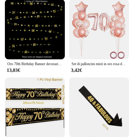
Oro 70th Birthday Banner decorazioni numero 70 Circle Dot Twinkle Star ghirlande fondale appeso per la festa di compleanno di 70 anni
Set di palloncini misti in oro rosa da 25 pezzi, decorazioni per feste di 70° compleanno, decorazioni per feste di compleanno per donne di 70 anni
13,03€
3,42€