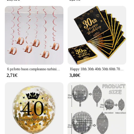
6 pz/lotto buon compleanno turbinii decorazione 16 20 21 30 40 50 60 70 anni oro rosa PVC decorazioni per feste di compleanno
Happy 18th 30th 40th 50th 60th 70th Birthday tovaglioli in oro nero 20 pezzi tovaglioli per feste 70th Birthday Happy 50th Birthday
2,71€
3,80€