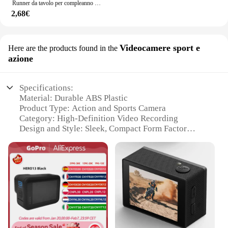
Runner da tavolo per compleanno di 18 30 40 50 70 anni Decorazioni per feste di buon compleanno Bambini Adulti Forniture per feste di compleanno Bomboniera Baby Shower
2,68€
Videocamere sport e
Here are the products found in the
azione
Specifications:
Material: Durable ABS Plastic
Product Type: Action and Sports Camera
Category: High-Definition Video Recording
Design and Style: Sleek, Compact Form Factor
Usage and Purpose: Outdoor Adventures, Extreme
Sports
Performance and Property: 4K Ultra HD Resolution,
16MP Photo Capability
Parts and Accessories: Includes Waterproof
Housing, Mounting Accessories
Features:
**Capture Every Moment in Stunning Detail**