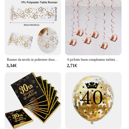
accessory; it's a versatile tool that adapts to various
gaming scenarios. Whether you're hosting a party or
organizing a casual get-together, this set is the
perfect addition to your gaming arsenal. The
lightweight and portable design make it easy to
transport, ensuring that the fun can follow you
wherever you go. The set is available for wholesale
and vendor purchases, making it an excellent choice
for retailers looking to expand their gaming
offerings.
Runner da tavolo in poliestere dorato Happy 18th 30th 40th 70th Decorazioni per feste di compleanno per la casa Copritavolo Uomo Donna Articoli per feste
6 pz/lotto buon compleanno turbinii decorazione 16 20 21 30 40 50 60 70 anni oro rosa PVC decorazioni per feste di compleanno
3,34€
2,71€
**Quality and Durability**
Crafted from high-quality, durable plastic, the 70
9183 Offerte gioco set is built to last. The robust
construction withstands the rigors of frequent use,
ensuring that your gaming sessions remain
uninterrupted. The set's performance is top-notch,
providing a smooth and responsive gaming
experience that keeps players engaged. With its
reliable parts and accessories, this set is designed to
offer consistent performance, making it a trusted
choice for both personal and professional use.