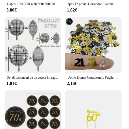
Happy 18th 30th 40th 50th 60th 70th Birthday tovaglioli in oro nero 20 pezzi tovaglioli per feste 70th Birthday Happy 50th Birthday
5pcs 12 pollici Coriandoli Palloncini In Lattice Di Compleanno Palloncino 16 18 21 30 40 50 60 70 Anni di Età Compleanno festa di Anniversario di Matrimonio Decorazioni
3,80€
1,82€
Set di palloncini da discoteca in argento glamour da 1 pezzo - Finitura a specchio metallizzato lucido per feste danzanti retrò anni '70 e '80 - Decorazione versatile
Uomo Donna Compleanno Paglia usa e getta Felice 18th 30th 40th 50th 60th Compleanno Paglia di carta Decor Anniversario Festa di compleanno Supplie
1,01€
2,16€