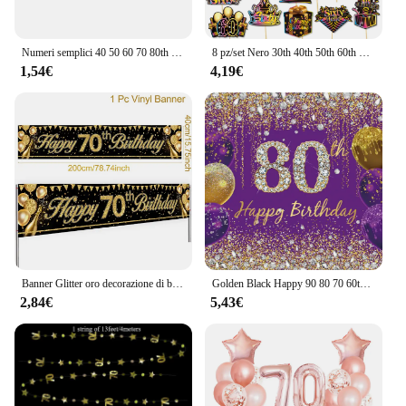
Numeri semplici 40 50 60 70 80th Cake Topper in acrilico per decorazioni per torte per torte per feste di compleanno di anniversario
8 pz/set Nero 30th 40th 50th 60th 70th 80th Years Desktop A Nido D'ape Ornamenti per la Decorazione Della Festa di Buon Compleanno Per Adulti
1,54€
4,19€
Banner Glitter oro decorazione di buon compleanno 18 21 60 70 anni Banner festa di compleanno oro nero decorazione di compleanno
Golden Black Happy 90 80 70 60th Birthday Background Adult Birthday Party Decor Banner fotografia sfondo Photo Studio puntelli
2,84€
5,43€