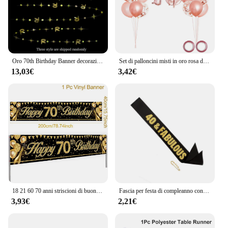
Oro 70th Birthday Banner decorazioni numero 70 Circle Dot Twinkle Star ghirlande fondale appeso per la festa di compleanno di 70 anni
Set di palloncini misti in oro rosa da 25 pezzi, decorazioni per feste di 70° compleanno, decorazioni per feste di compleanno per donne di 70 anni
13,03€
3,42€
18 21 60 70 anni striscioni di buon compleanno decorazioni per feste di compleanno forniture per feste di anniversario in oro nero per adulti puntelli per foto
Fascia per festa di compleanno con Glitter dorati 30 40 50 60 70 e favolosa fascia in nastro di raso donna 30th 40th 50th 60th decorazione per feste di compleanno
3,93€
2,21€