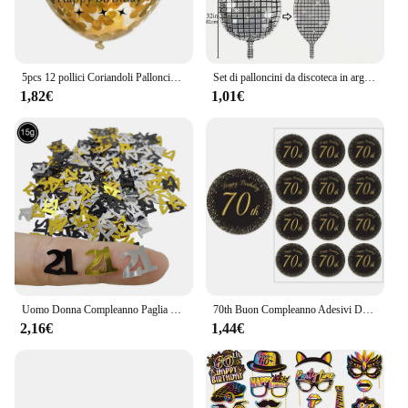
needs. Whether you're a seasoned professional or a
budding content creator, this accessory is designed
to enhance your creative process and deliver
exceptional results.
5pcs 12 pollici Coriandoli Palloncini In Lattice Di Compleanno Palloncino 16 18 21 30 40 50 60 70 Anni di Età Compleanno festa di Anniversario di Matrimonio Decorazioni
Set di palloncini da discoteca in argento glamour da 1 pezzo - Finitura a specchio metallizzato lucido per feste danzanti retrò anni '70 e '80 - Decorazione versatile
1,82€
1,01€
Uomo Donna Compleanno Paglia usa e getta Felice 18th 30th 40th 50th 60th Compleanno Paglia di carta Decor Anniversario Festa di compleanno Supplie
70th Buon Compleanno Adesivi Decorazioni Del Partito 50 giorni Per Bambini di Età 70 Anni di Compleanno Festa di compleanno di Tenuta Etichette Adesive
2,16€
1,44€