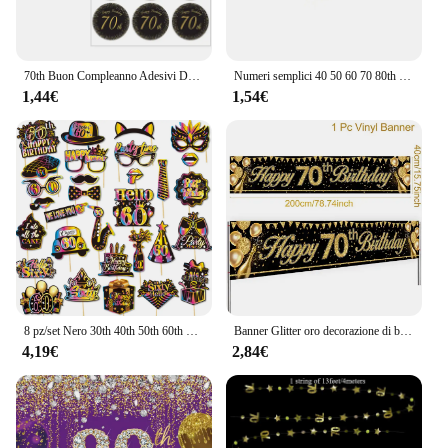
70th Buon Compleanno Adesivi Decorazioni Del Partito 50 giorni Per Bambini di Età 70 Anni di Compleanno Festa di compleanno di Tenuta Etichette Adesive
Numeri semplici 40 50 60 70 80th Cake Topper in acrilico per decorazioni per torte per torte per feste di compleanno di anniversario
1,44€
1,54€
8 pz/set Nero 30th 40th 50th 60th 70th 80th Years Desktop A Nido D'ape Ornamenti per la Decorazione Della Festa di Buon Compleanno Per Adulti
Banner Glitter oro decorazione di buon compleanno 18 21 60 70 anni Banner festa di compleanno oro nero decorazione di compleanno
4,19€
2,84€