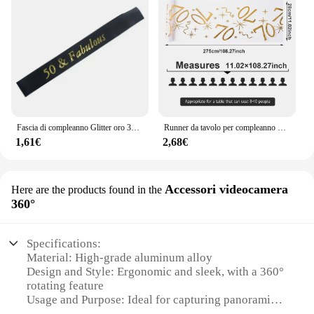
Fascia di compleanno Glitter oro 30 40 50 60 70 80 fascia di raso favolosa per il 30 ° 40 ° 50 ° 60 ° 70 ° 80 ° forniture per decorazioni per feste di compleanno
Runner da tavolo per compleanno di 18 30 40 50 70 anni Decorazioni per feste di buon compleanno Bambini Adulti Forniture per feste di compleanno Bomboniera Baby Shower
1,61€
2,68€
Accessori videocamera
Here are the products found in the
360°
Specifications:
Material: High-grade aluminum alloy
Design and Style: Ergonomic and sleek, with a 360°
rotating feature
Usage and Purpose: Ideal for capturing panoramic
and 360° shots