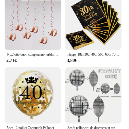
6 pz/lotto buon compleanno turbinii decorazione 16 20 21 30 40 50 60 70 anni oro rosa PVC decorazioni per feste di compleanno
Happy 18th 30th 40th 50th 60th 70th Birthday tovaglioli in oro nero 20 pezzi tovaglioli per feste 70th Birthday Happy 50th Birthday
2,71€
3,80€
5pcs 12 pollici Coriandoli Palloncini In Lattice Di Compleanno Palloncino 16 18 21 30 40 50 60 70 Anni di Età Compleanno festa di Anniversario di Matrimonio Decorazioni
Set di palloncini da discoteca in argento glamour da 1 pezzo - Finitura a specchio metallizzato lucido per feste danzanti retrò anni '70 e '80 - Decorazione versatile