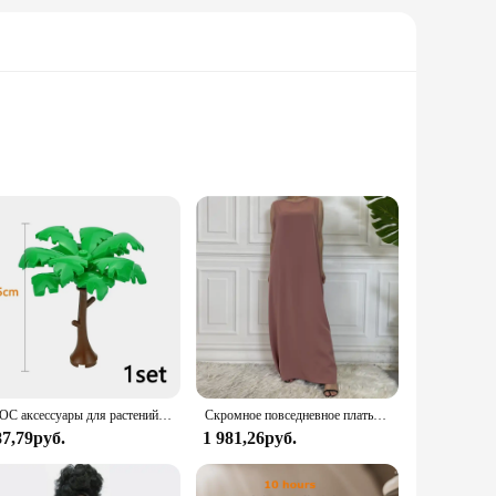
. This self-help book, categorized under the sub-category of
ry design and easy-to-read layout make it an accessible and
7 Habits Book is tailored to meet your needs. The book's
e. Its lightweight and standard book size make it convenient
MOC аксессуары для растений, кирпичи 3471 2435 6064 3778, городской дом, деревья, сосна, колючая кущ, зеленая трава, военные строительные кирпичи, игрушки
Скромное повседневное платье Abaya Femme, универсальное внутреннее платье без рукавов, мусульманское платье для женщин, халат макси, кафтан, марокканская исламская одежда
87,79руб.
1 981,26руб.
dience, making it a versatile item that can be sold in sets or
fessional life. Its enduring appeal and relevance make it a