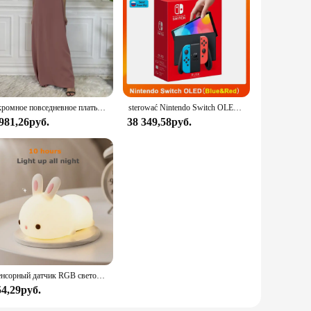
. Whether you're purchasing for personal use or as a gift, the
Скромное повседневное платье Abaya Femme, универсальное внутреннее платье без рукавов, мусульманское платье для женщин, халат макси, кафтан, марокканская исламская одежда
sterować Nintendo Switch OLED-модель, белый набор, 7-дюймовый цветной экран, ручка Joy Con, улучшенная аудиорегулируема консоль, стабильный режим телевизора
 981,26руб.
38 349,58руб.
Сенсорный датчик RGB светодиодный ночник с кроликом, 16 цветов, USB перезаряжаемая силиконовая лампа в виде кролика для детей, детские игрушки, подарок на фестиваль
54,29руб.