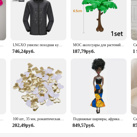
s Book, a comprehensive guide designed to help you navigate the complexities of
ncourages you to adopt positive habits that will enhance your life and those aro
ing experience.
rings? The 7 Habits Book is an excellent addition to your inventory, catering t
his book is not only a valuable resource for individuals but also a profitable i
ское нижнее белье с пуговицами, сексуальное эротическое нижнее белье для мужчин, стринги для геев, Размеры M L XL
LNGXO унисекс походная куртка для мужчин и женщин водонепроницаемая быстросохнущая ветровка для кемпинга треккинговая рыбалка дождевик уличная анти-УФ-одежда
MOC аксессуары для растений, кирпичи 3471 2435 6064 3778, городской дом, деревья, сосна, колючая кущ, зеленая трава, военные строительные кирпичи, игрушки
 a thoughtful gift for friends and family.
746,24руб.
187,79руб.
1
eeking to improve your life, the 7 Habits Book is a versatile resource that can 
y stage of life, making it a valuable addition to any personal library. The book'
er you need it. Embrace the power of positive habits and transform your life 
еский ручной миксер из нержавеющей стали, Легкий Блендер для выпечки и приготовления пищи
100 шт., 35 мм, романтическая губка, атласная ткань, лепестки в форме сердца, свадебные конфетти, настольная кровать, лепестки в форме сердца, свадебное украшение на день Святого Валентина
Подвижные шарниры, африканская черная кукла для американских кукол, аксессуары, тело Nudy с одеждой для Барби, игрушка для девочки, ролевая детская игрушка, подарок
202,49руб.
849,57руб.
8