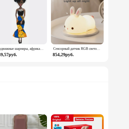
Подвижные шарниры, африканская черная кукла для американских кукол, аксессуары, тело Nudy с одеждой для Барби, игрушка для девочки, ролевая детская игрушка, подарок
Сенсорный датчик RGB светодиодный ночник с кроликом, 16 цветов, USB перезаряжаемая силиконовая лампа в виде кролика для детей, детские игрушки, подарок на фестиваль
49,57руб.
854,29руб.