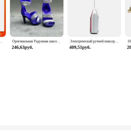
-дюймовый цветной экран, ручка Joy Con, улучшенная аудиорегулируема консоль, стабильный режим телевизора
Оригинальная Радужная школьная кукла, можно выбрать обувь, каблук, сапоги, игрушки для девочек «сделай сам»
Электрический ручной миксер из нержавеющей стали, Легкий Блендер для выпечки и приготовления пищи
246,63руб.
409,51руб.
2