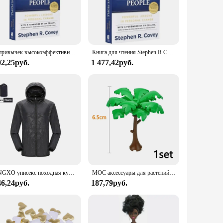
l framework for personal and professional growth. The book's
tential.
essible language and straightforward approach make it an
 readers to quickly find the insights they need. The 7 Habits
7 привычек высокоэффективных людей, английская оригинальная Книга от Stephen R. Covey профессиональная книга для чтения на английском языке
Книга для чтения Stephen R Covey с 7 привычками высокоэффективных людей
02,25руб.
1 477,42руб.
ls to a broad audience, making it a reliable source of
g design and practical content, the 7 Habits Book is a sure-
LNGXO унисекс походная куртка для мужчин и женщин водонепроницаемая быстросохнущая ветровка для кемпинга треккинговая рыбалка дождевик уличная анти-УФ-одежда
MOC аксессуары для растений, кирпичи 3471 2435 6064 3778, городской дом, деревья, сосна, колючая кущ, зеленая трава, военные строительные кирпичи, игрушки
46,24руб.
187,79руб.