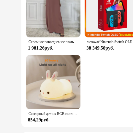
Скромное повседневное платье Abaya Femme, универсальное внутреннее платье без рукавов, мусульманское платье для женщин, халат макси, кафтан, марокканская исламская одежда
sterować Nintendo Switch OLED-модель, белый набор, 7
1 981,26руб.
38 349,58руб.
Сенсорный датчик RGB светодиодный ночник с кроликом, 16 цветов, USB перезаряжаемая силиконовая лампа в виде кролика для детей, детские игрушки, подарок на фестиваль
854,29руб.