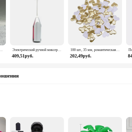
ьная кукла, можно выбрать обувь, каблук, сапоги, игрушки для девочек «сделай сам»
Электрический ручной миксер из нержавеющей стали, Легкий Блендер для выпечки и приготовления пищи
100 шт., 35 мм, романтическая губка, атласная ткань, лепестки в форме сердца, свадебные конфетти, настольная кровать, лепестки в форме сердца, свадебное украшение на день Святого Валентина
409,51руб.
202,49руб.
8
ношения
al growth
 self-improvement
ghtweight for easy handling