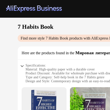
7 Habits Book
Find more style
7 Habits Book
products with AliExpress 
Мировая литера
Here are the products found in the
Specifications:
Material: High-quality paper with a durable cover
Product Discount: Available for wholesale purchase with dis
Type and Category: Self-help book in the 7 Habits genre
Design and Style: Contemporary design with an easy-to-read
Usage and Purpose: Guides readers in developing effective h
Typical Adaptive Scenario: Suitable for individuals looking t
Shape or Size or Weight or Quantity: Standard book size wit
Features:
**Unlocking the Power of Habits**
The 7 Habits Book is a comprehensive guide that empowers r