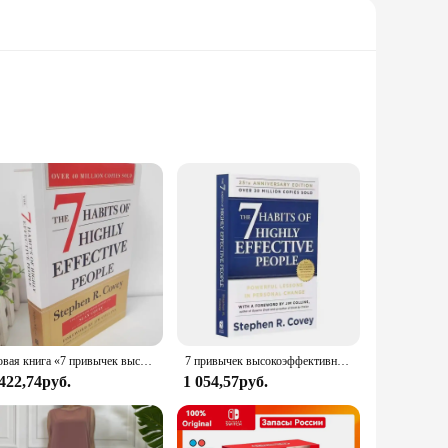
 design and gold foil accents, is not just a book; it's a
elopment, providing a roadmap for individuals seeking to
forward language and practical advice make it an ideal
Новая книга «7 привычек высокоэффективных людей» от Стивена Р. Кайя в мягкой обложке на английском языке
7 привычек высокоэффективных людей, английская оригинальная Книга от Stephen R. Профессиональная книга для чтения Covey
ce, from students to professionals, and serves as a valuable
 422,74руб.
1 054,57руб.
 on giving. With its ability to cater to a broad range of