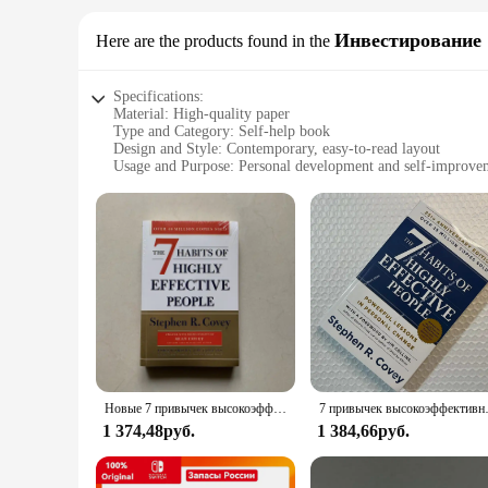
Инвестирование
Here are the products found in the
Specifications:
Material: High-quality paper
Type and Category: Self-help book
Design and Style: Contemporary, easy-to-read layout
Usage and Purpose: Personal development and self-improve
Typical Adaptive Scenario: Individuals seeking to enhance the
Shape or Size or Weight or Quantity: Standard book size, ea
Performance and Property: Insightful, actionable content
Features:
**Unlocking the Secrets to Success**
The 7 Habits Book is a comprehensive guide designed to empo
personal development, is a must-have for anyone looking to e
enjoyable read for a wide audience.
**Tailored for Every Reader**
Whether you're a seasoned professional seeking to refine you
content is not only insightful but also actionable, providing 
Новые 7 привычек высокоэффективных людей от Stephen R. Книга в мягкой обложке Covey на английском языке
7 привычек высокоэффективных
to carry around, ensuring that you can access its wisdom at 
1 374,48руб.
1 384,66руб.
**A Valuable Tool for Vendors and Suppliers**
As a wholesale product, the 7 Habits Book is an excellent addi
individually. The book's practical and inspirational content 