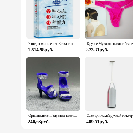
Features:
**Transformative Reading Experience**
Dive into the world of personal development with the 7 Habit
collection of words; it's a toolkit for personal growth that e
7 Habits Book makes for an enjoyable and enlightening read
**Wholesale and Vendor Opportunities**
Are you a vendor or a bookstore looking to expand your offe
improvement. With wholesale and vendor discounts available, t
7 видов мышления, 8 видов привычек и 9 видов возможностей, которые должны иметь отличные мальчики, книги для обучения детей.
Крутое Муж
an ideal choice for book clubs, educational institutions, or as
1 514,98руб.
373,31руб.
**Versatile Application for Everyone**
Whether you're a student, a professional, or simply someone s
thought-provoking insights are suitable for individuals at an
ensuring that you can access its wisdom and guidance whenev
Оригинальная Радужная школьная кукла, можно выбрать обувь, каблук, сапоги, игрушки для девочек «сделай сам»
Электрич
246,63руб.
409,51руб.