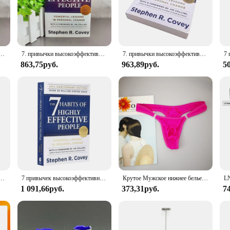
esigned to resonate with individuals from all walks of life, providing a universa
le resource for anyone seeking to enhance their habits and achieve their full po
 to improve your daily routine, the 7 Habits Book is an essential read. Its acc
ign is not only visually appealing but also facilitates easy navigation, allowing
 людей от Stephen R. Covey в английском оригинальная профессиональная книга для чтения
7. привычки высокоэффективных людей Стивена Р. Кайя на английском языке. Оригинальная книга для чтения профессионального управления.
7. привычки высокоэффективных людей. Оригинальная английская книга Стивена Р. Читай. Книга для чтения профессионального управления.
tings, from personal development workshops to corporate training programs.
863,75руб.
963,89руб.
5
ition to any vendor or supplier's inventory. It is a high-demand item that appea
onvenient way for vendors to purchase multiple copies at once. With its appealin
prove their lives.
людей, английская оригинальная Книга от Stephen R. Профессиональная книга для чтения Covey
7 привычек высокоэффективных людей, английская оригинальная Книга от Stephen R. Профессиональная книга для чтения Covey
Крутое Мужское нижнее белье с пуговицами, сексуальное эротическое нижнее белье для мужчин, стринги для геев, Размеры M L XL
1 091,66руб.
373,31руб.
7