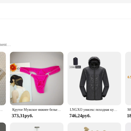
ment
ir life skills
sy to carry
wer individuals in their quest for personal growth and professional excellence
nhance their life skills and achieve their full potential. The book's contempora
r habits or a student looking to build a strong foundation for your future, the 
practical advice and strategies that can be applied immediately to your daily lif
 людей от Stephen R. Covey в английском оригинальная профессиональная книга для чтения
Крутое Мужское нижнее белье с пуговицами, сексуальное эротическое нижнее белье для мужчин, стринги для геев, Размеры M L XL
LNGXO унисекс походная куртка для мужчин и женщин водонепроницаемая быстросохнущая ветровка для кемпинга треккинговая рыбалка дождевик уличная анти-УФ-одежда
any time and in any place.
373,31руб.
746,24руб.
1
tion to any vendor or supplier's inventory. It is designed to cater to a broad au
makes it a valuable resource for anyone looking to improve their personal or pro