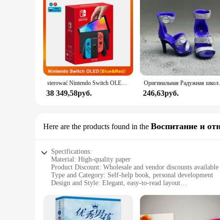
reliable choice for both personal and professional use.
sterować Nintendo Switch OLED-модель, белый набор, 7-дюймовый цветной экран, ручка Joy Con, улучшенная аудиорегулируема консоль, стабильный режим телевизора
Оригинальная Радужная школ
38 349,58руб.
246,63руб.
Воспитание и от
Here are the products found in the
Specifications:
Material: High-quality paper
Product Discount: Wholesale and vendor discounts available
Type and Category: Self-help book, personal development
Design and Style: Elegant, easy-to-read layout
Usage and Purpose: Helps develop positive habits for person
Typical Adaptive Scenario: Suitable for individuals seeking
Shape or Size or Weight or Quantity: Standard book size, li