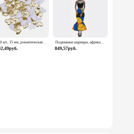
100 шт., 35 мм, романтическая губка, атласная ткань, лепестки в форме сердца, свадебные конфетти, настольная кровать, лепестки в форме сердца, свадебное украшение на день Святого Валентина
Подвижные шарниры, африканская черная кукла для американских кукол, аксессуары, тело Nudy с одеждой для Барби, игрушка для девочки, ролевая детская игрушка, подарок
02,49руб.
849,57руб.