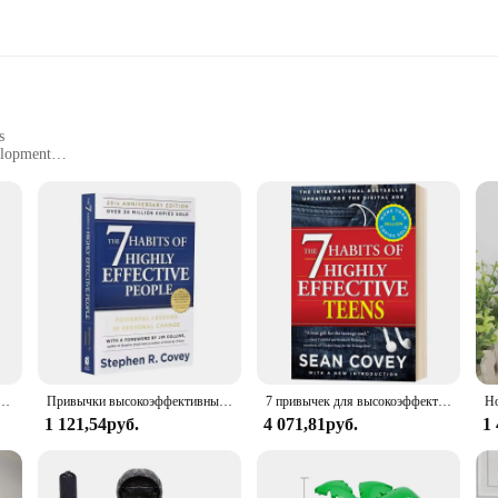
s
elopment
o enhance their personal and professional lives
sy to carry and read
oking to improve their life. This self-improvement guide, with its elegant cover
n by a renowned author, this book offers a comprehensive approach to self-dev
-help, the 7 Habits Book is designed to be accessible and engaging. Its straight
 людей от Stephen R. Covey в английском оригинальная профессиональная книга для чтения
Привычки высокоэффективных людей 7 английский оригинал семь привычек высокоэффективной книги
7 привычек для высокоэффективных подростков, Самые продаваемые книги на английском языке, книги для самопомощи 9781476764665
 life. The book's adaptive scenario ensures that it resonates with a wide audien
1 121,54руб.
4 071,81руб.
1
7 Habits Book is an excellent choice. It's not just a book; it's a gift that keeps