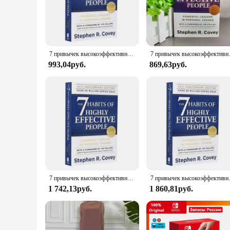
staple in the world of self-help literature. Its content is d
practical approach and engaging narrative make it an invaluab
**Versatile and Accessible Learning**
Whether you're a student, a professional, or someone looking
ideal tool for self-study or group discussions. The book's des
7 привычек высокоэффективных людей, английская оригинальная Книга от Stephen R. Профессиональная книга для чтения Covey
7 привычек высокоэффективных
Book is a versatile resource that can be used in various set
993,04руб.
869,63руб.
**For Vendors and Suppliers**
As a wholesale product, the 7 Habits Book is an excellent add
revenue. The book's sets are available for sale, offering a c
fire hit among book enthusiasts and individuals seeking to im
7 привычек высокоэффективных людей, английская оригинальная Книга от Stephen R. Профессиональная книга для чтения Covey
7 привычек высокоэффективных 
1 742,13руб.
1 860,81руб.