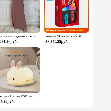
 life and relationships. This self-help book is not just a
und you. With its elegant design and easy-to-read layout, the
o a wide audience seeking personal growth and self-
nvestment for businesses. The sets available for sale make it
Скромное повседневное платье Abaya Femme, универсальное внутреннее платье без рукавов, мусульманское платье для женщин, халат макси, кафтан, марокканская исламская одежда
sterować Nintendo Switch OLED-модель, белый набор, 7-дюймовый цветной экран, ручка Joy Con, улучшенная аудиорегулируема консоль, стабильный режим телевизора
 981,26руб.
38 349,58руб.
be applied to various scenarios. Its practical advice and
s compact size and lightweight design make it easy to carry,
with the 7 Habits Book.
Сенсорный датчик RGB светодиодный ночник с кроликом, 16 цветов, USB перезаряжаемая силиконовая лампа в виде кролика для детей, детские игрушки, подарок на фестиваль
54,29руб.