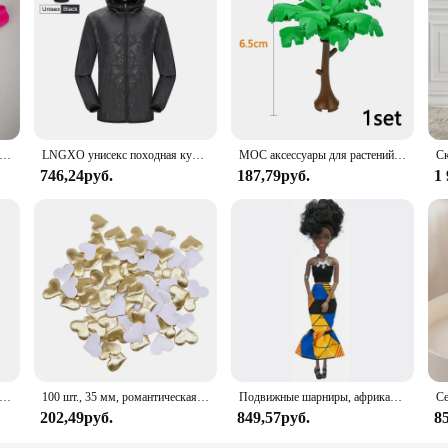
pliers looking to offer a meaningful product that resonates with their customers
and inspiration.
ское нижнее белье с пуговицами, сексуальное эротическое нижнее белье для мужчин, стринги для геев, Размеры M L XL
LNGXO унисекс походная куртка для мужчин и женщин водонепроницаемая быстросохнущая ветровка для кемпинга треккинговая рыбалка дождевик уличная анти-УФ-одежда
MOC аксессуары для растений, кирпичи 3471 2435 6064 3778, городской дом, деревья, сосна, колючая кущ, зеленая трава, военные строительные кирпичи, игрушки
746,24руб.
187,79руб.
1
еский ручной миксер из нержавеющей стали, Легкий Блендер для выпечки и приготовления пищи
100 шт., 35 мм, романтическая губка, атласная ткань, лепестки в форме сердца, свадебные конфетти, настольная кровать, лепестки в форме сердца, свадебное украшение на день Святого Валентина
Подвижные шарниры, африканская черная кукла для американских кукол, аксессуары, тело Nudy с одеждой для Барби, игрушка для девочки, ролевая детская игрушка, подарок
202,49руб.
849,57руб.
8