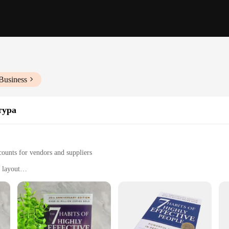
Business
тура
counts for vendors and suppliers
 layout
abits for personal and professional growth
o improve their daily lives and achieve their goals
h a comfortable weight for easy handling
eaders to transform their lives by developing effective habits. Written by re