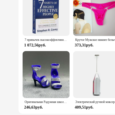
readers, this book is an excellent choice for vendors and sup
7 Habits Book is a set that promises to deliver lasting value 
7 привычек высокоэффективных людей, английская оригинальная Книга от Stephen R. Профессиональная книга для чтения Covey
Крутое Муж
1 072,56руб.
373,31руб.
Оригинальная Радужная школьная кукла, можно выбрать обувь, каблук, сапоги, игрушки для девочек «сделай сам»
Электрич
246,63руб.
409,51руб.