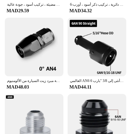
محول تركيب مضيئة من الألومنيوم ، رئيس حلقة دائرية ، تركيب ذكر أسود ، أورب-6 ، AN6 ، 6AN ، AN8 ، 8AN ، AN1010AN ، 6061-T6
مضيئة الذكور المناسب للذكور مضيئة ، اتحاد مضيئة ، تركيب أسود ، جودة عالية ، AN4 ، AN6 ، AN8 ، AN10 ، محول المخفض مستقيم ، تجهيزات خرطوم
MAD29.59
MAD34.32
العالمي AN6 أنثى إلى 3/8 "بارب 6AN أنثى إلى 5/16" بارب مستقيم 90 درجة خرطوم الوقود قطب تركيب محول الألومنيوم
مجموعة مبرد زيت السيارة من الألومنيوم ، AN4 ، AN6 ، AN8 ، AN8 ، AN10 ، عالمي ، 0 ° ، 45 ° ، 90 ° ، مجدول ، وقود ، خرطوم غاز ، محول تركيب خرطوم
MAD48.03
MAD44.11