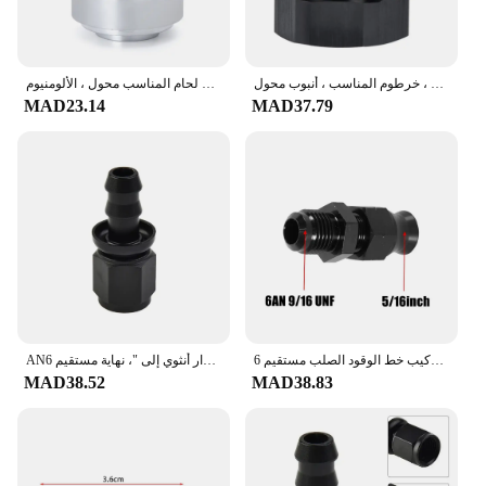
بأكسيد الألومنيوم التوصيل المناسب عرافة غطاء موصل ، بأكسيد الذكور مضيئة ، خرطوم المناسب ، أنبوب محول ، AN4 ، AN6 ، AN8 ، AN10 ، AN12
مستقيم ذكر لحام المناسب محول ، الألومنيوم AN4 ، 6 ، 8 ، 10 ، 12 AN ، لحام بونغ ، النيتروز خرطوم المناسب ، الفضة ، أعلى جودة
MAD23.14
MAD37.79
محول تركيب خط الوقود الصلب مستقيم 6AN AN6 ذكر إلى 3/8 بوصة، 6AN AN6 ذكر إلى 5/16 بوصة محول ضغط تركيب خرطوم الأنبوب
AN6 محول خرطوم لاذع دفع مستقيم من الأنثى إلى ، درجة ، أسود ، دوار أنثوي إلى "، نهاية مستقيم ، Fittin
MAD38.52
MAD38.83