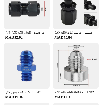
6AN AN6 أنثى إلى 3/8 "مستقيم دفع على بارب خرطوم محول قطب تركيب الأسود سبائك الألومنيوم اكسسوارات للمركبات
AN4 AN6 AN8 10AN أنثى إلى أنثى الاتحاد الألومنيوم مستقيم المناسب محولات الأسود 4an 6an 8an AN10 موصلات TF-1089
MAD32.02
MAD45.84
AN3 AN4 AN6 AN8 AN10 AN12 الفولاذ المقاوم للصدأ مستقيم ذكر لحام المناسب محول لحام كدر نيتروس تركيب خرطوم HR069
تركيب محول ذكر ، M10 ، m12 ، m14 ، M16 ، M18 ، P1.5 ، M12 x ، M12 x ، m12 x to -6an ، an6 an 6
MAD37.36
MAD11.37