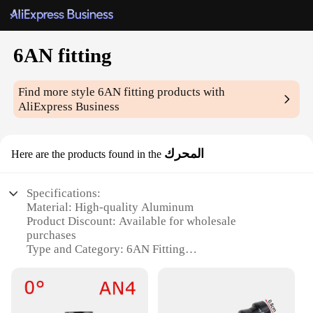
6AN fitting
Find more style
6AN fitting
products with
AliExpress Business
المحرك
Here are the products found in the
Specifications:
Material: High-quality Aluminum
Product Discount: Available for wholesale
purchases
Type and Category: 6AN Fitting
Design and Style: Ergonomic design for easy
installation
Usage and Purpose: Ideal for automotive
applications