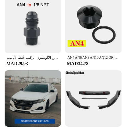
AN4 AN6 AN8 AN10 AN12 ORB يا خاتم ختم بوس المقبس ميناء التوصيل كتلة قبالة تركيب محول الألومنيوم الأسود
محول خرطوم وقود مستقيم من الألومنيوم ، تركيب خيط الأنابيب ، AN3 AN4 AN6 AN8 AN10 AN12 إلى 1/8NPT 1/4NPT 3/8NPT 1/2NPT 3/4NPT
MAD29.93
MAD34.78