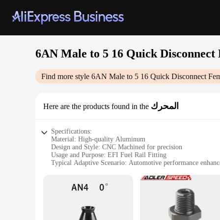
6AN Male to 5 16 Quick Disconnect
Find more style
6AN Male to 5 16 Quick Disconnect Fem
المحرك
Here are the products found in the
Specifications:
Material: High-quality Aluminum
Design and Style: CNC Machined for precision
Usage and Purpose: EFI Fuel Rail Fitting
Typical Adaptive Scenario: Automotive performance enhan
Shape or Size or Weight or Quantity: 2PCS set
Performance and Property: Durable and corrosion-resistant
Features:
**Optimized Performance and Reliability**
The 6AN Male to 5/16 Quick Disconnect Female EFI Fuel Rail
aluminum, this fitting is not only lightweight but also offer