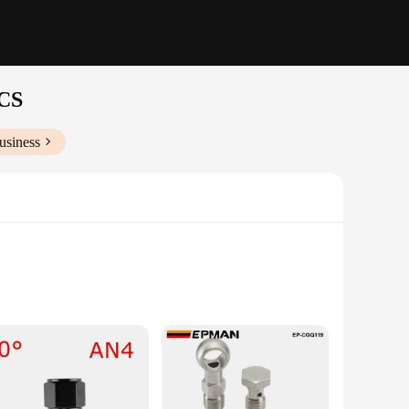
PCS
usiness
nce their vehicle's performance. Crafted from high-grade
iability under the most demanding conditions. Its CNC