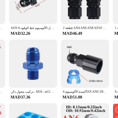
ng it an indispensable addition to any fuel system upgrade.
e with a wide range of applications, from high-performance racing vehicles to e
 making it a valuable tool for mechanics and DIY enthusiasts alike. The set inc
ed repairs or modifications.
2 قطعة AN4 AN6 AN8 AN10 مستقيم 45 90 180 درجة النفط الوقود خرطوم دوار نهاية المناسب خرطوم زيت نهاية طقم محوّل
6AN مضيئة إلى 3/8 خرطوم بارب تركيبات محول الألومنيوم خط الوقود-6 AN ذكر إلى 3/8 "دفع على موصل بارب 5/16" محولات المحرك
محوّل  PT ، دوار نسائي ، 3AN ، 4AN ، 6AN ، 8AN ، 10AN ، 12AN
MAD32.26
MAD46.49
M
r purchase through our reputable vendors and suppliers, offering a competitive p
 support we provide, ensuring that you have access to reliable resources and a
nt for your next project, this 6AN Male to 5/16 Quick Disconnect Female EFI Fuel
أكسدة الألومنيوم 6AN AN6 ذكر إلى 5/16 "3/8" SAE قطع الاتصال السريع الإناث دفع على EFI المناسب موصل النفط الوقود محول
تركيب محول ذكر ، M10 ، m12 ، m14 ، M16 ، M18 ، P1.5 ، M12 x ، M12 x ، m12 x to -6an ، an6 an 6
مستقيم 0 °/45 °/90 °/180 ° درجة الألومنيوم قطب خرطوم ن NPT التوصيل الأسود
MAD37.36
MAD51.08
M