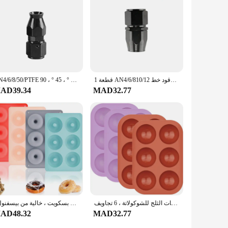
1 قطعة AN4/6/810/12 مستقيم 0 °/45 °/90 °/180 ° درجة الألومنيوم قطب خرطوم نهاية تركيب محول النفط الوقود خط NPT التوصيل الأسود
AN4/6/8/50/PTFE نهاية خرطوم دوار لزيت الوقود ، محول مناسب ، مستقيم 0 ° ، 45 ° ، 90 ° ، mi ° ، 0.2 ° درجة
AD39.34
MAD32.77
قوالب سيليكون نصف دائرة لتزيين الكعك ، قالب قبة مستديرة شبه كروية ، وعاء خبز الشاي ، صينية مكعبات الثلج للشوكولاتة ، 6 تجاويف
قالب خبز سيليكون غير لاصق ، مقلاة دونات ، مقلاة دونات ، 6 أحجام كاملة ، كعكة دونات مثالية ، أكياس بسكويت ، خالية من بيسفنول أ
AD48.32
MAD32.77