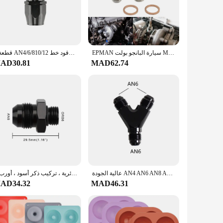
veryday driving. Its 6AN male to 5/16 quick disconnect female
ludes two fittings, providing ample options for customization
EPMAN سيارة البانجو بولت M14x1.5mm إلى 6AN -6 توربو مبرد المياه GT25 GT28 GT30 MHI TD05 TD06 EP-CGQ119
1 قطعة AN4/6/810/12 مستقيم 0 °/45 °/90 °/180 ° درجة الألومنيوم قطب وصلة طرف خرطوم محول النفط الوقود خط NPT التوصيل الأسود
AD30.81
MAD62.74
rice point that caters to both professional mechanics and
ssistance whenever you need it. Whether you're upgrading
 Rail Fitting is an essential addition to your toolkit.
عالية الجودة AN4 AN6 AN8 AN10 Y محول كتلة الذكور موضوع خرطوم الوقود المناسب محولات تي شيرت أنابيب النفط المشتركة العالمي الألومنيوم
محول تركيب مضيئة من الألومنيوم ، رئيس حلقة دائرية ، تركيب ذكر أسود ، أورب-6 ، AN6 ، 6AN ، AN8 ، 8AN ، AN1010AN ، 6061-T6
AD34.32
MAD46.31