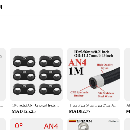
ا
l Fitting Aluminum 2PCS set is a must-have for any performance enthusiast lo
n your fuel rail and EFI components, ensuring optimal performance and fuel flo
ent choice for those seeking both strength and efficiency.
 these fittings are designed for ease of use. The 6AN Male to 5/16" Quick Dis
g in no time. The set includes two fittings, providing you with the flexibility 
 fittings are a versatile addition to any fuel system upgrade.
1 متر/2 متر/3 متر/5 متر/6 متر AN4 AN6 AN8 AN10 خرطوم وقود السيارة النفط الغاز برودة خرطوم خط الأنابيب أنبوب النايلون الفولاذ المقاوم للصدأ مضفر داخل CPE المطاط
10 قطعة 6AN خرطوم فاصل المشبك سبائك الألومنيوم الوقود خط فاصل ل 3/8 النفط الوقود الفرامل خطوط انبوب ماء
خرطوم ف PTFE المضفر من الفولاذ المقاوم للصدأ ، أنبوب خط تبريد الزيت ، تجهيزات دوارة ، أنبوب نايلون ، وقود ، AN6 ، 6AN ، E85 ، 1-6 م
MAD125.25
MAD82.77
M
l Fitting Aluminum 2PCS set is not only adaptable but also dependable. It's 
esale purchase, making it an excellent option for vendors and suppliers looking t
ironments, ensuring that they will perform consistently and reliably in any sce