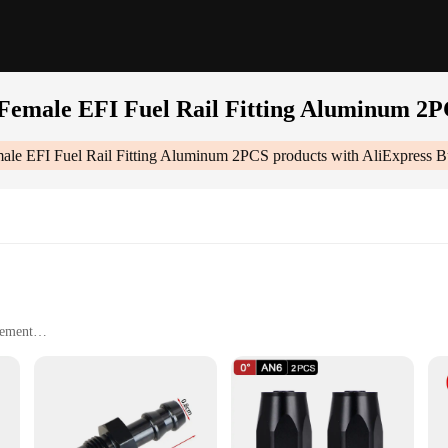
 Female EFI Fuel Rail Fitting Aluminum 2
ale EFI Fuel Rail Fitting Aluminum 2PCS
products with AliExpress B
cement
 Fitting is an essential component for automotive enthusiasts looking to enha
s exceptional durability and resistance to corrosion, ensuring longevity and rel