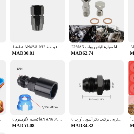
EPMAN سيارة البانجو بولت M14x1.5mm إلى 6AN -6 توربو مبرد المياه GT25 GT28 GT30 MHI TD05 TD06 EP-CGQ119
1 قطعة AN4/6/810/12 مستقيم 0 °/45 °/90 °/180 ° درجة الألومنيوم قطب وصلة طرف خرطوم محول النفط الوقود خط NPT التوصيل الأسود
مستقيم 45 90 180 درجة النفط الوقود خرطوم دوار نهاية المناسب خرطوم زيت نها
MAD30.81
MAD62.74
M
محول تركيب مضيئة من الألومنيوم ، رئيس حلقة دائرية ، تركيب ذكر أسود ، أورب-6 ، AN6 ، 6AN ، AN8 ، 8AN ، AN1010AN ، 6061-T6
أكسدة الألومنيوم 6AN AN6 ذكر إلى 5/16 "3/8" SAE قطع الاتصال السريع الإناث دفع على EFI المناسب موصل النفط الوقود محول
غير عصا سيليكون قالب دائري ، 12 ث ، DIY بها بنفسك
MAD51.08
MAD34.32
M