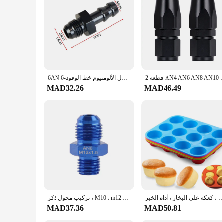
2 قطعة AN4 AN6 AN8 AN10 ية طقم محوّل
6AN مضيئة إلى 3/8 خرطوم بارب تركيبات محول الألومنيوم خط الوقود-6 AN ذكر إلى 3/8 "دفع على موصل بارب 5/16" محولات المحرك
MAD32.26
MAD46.49
قوب ، الكعك مصغرة ، كب كيك ، الكوكيز ، فندان ، الخبز عموم ، الحلوى ، كعكة على البخار ، أداة الخبز
تركيب محول ذكر ، M10 ، m12 ، m14 ، M16 ، M18 ، P1.5 ، M12 x ، M12 x ، m12 x to -6an ، an6 an 6
MAD37.36
MAD50.81