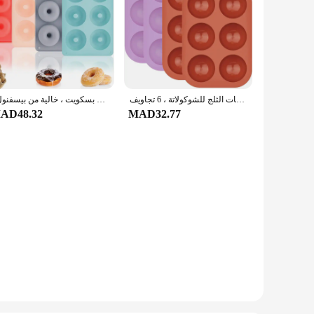
قوالب سيليكون نصف دائرة لتزيين الكعك ، قالب قبة مستديرة شبه كروية ، وعاء خبز الشاي ، صينية مكعبات الثلج للشوكولاتة ، 6 تجاويف
قالب خبز سيليكون غير لاصق ، مقلاة دونات ، مقلاة دونات ، 6 أحجام كاملة ، كعكة دونات مثالية ، أكياس بسكويت ، خالية من بيسفنول أ
AD48.32
MAD32.77