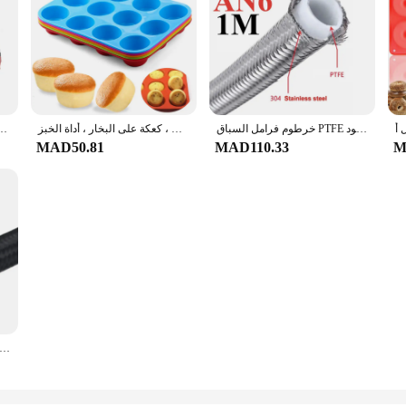
خرطوم فرامل السباق PTFE المضفر من الفولاذ المقاوم للصدأ ، أنبوب خط تبريد الزيت ، تجهيزات دوارة ، أنبوب نايلون ، وقود ، AN6 ، 6AN ، E85 ، 1-6 م
غير عصا سيليكون قالب دائري ، 12 ثقوب ، الكعك مصغرة ، كب كيك ، الكوكيز ، فندان ، الخبز عموم ، الحلوى ، كعكة على البخار ، أداة الخبز ، DIY بها بنفسك
N10 ، AN6 ، AN8 ، AN10 ، نهاية 0 + 45 + 90 + ، مجموعة محول زيت ، خط خرطوم زيت الوقود المضفر
MAD50.81
MAD110.33
M
متر/2 متر/3 متر/ AN4 AN6 AN8 AN10 خرطوم وقود السيارة النفط الغاز برودة خرطوم خط الأنابيب أنبوب النايلون الفولاذ المقاوم للصدأ مضفر داخل CPE المطاط