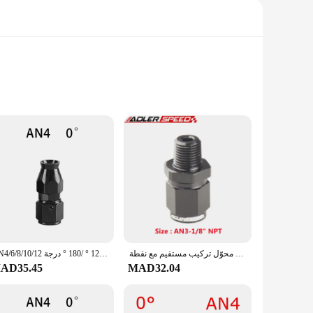
oking to enhance their fuel system. These fittings are
w. Crafted from high-quality aluminum, these fittings are
connect Female design allows for quick and secure
to connect multiple fuel lines or replace damaged components.
محوّل تركيب مستقيم مع نقطة PT ، دوار نسائي ، 3AN ، 4AN ، 6AN ، 8AN ، 10AN ، 12AN
AN4/6/8/10/12 مستقيم 0 ° /45 ° /90 ° /120 ° /180 ° درجة PTFE زيت الوقود قطب خرطوم نهاية تركيب خرطوم الزيت نهاية محول كيت أسود
AD35.45
MAD32.04
an essential component for any automotive project, from
o stock high-quality fuel system components. These fittings
nario.