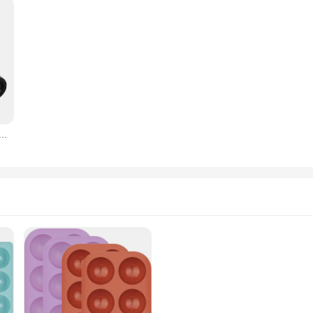
قطعة خرطوم مضفر فاAN 6AN 8AN 10AN 12AN خط الوقود تركيب قوس الألومنيوم AN4 AN6 AN8 AN10 AN12