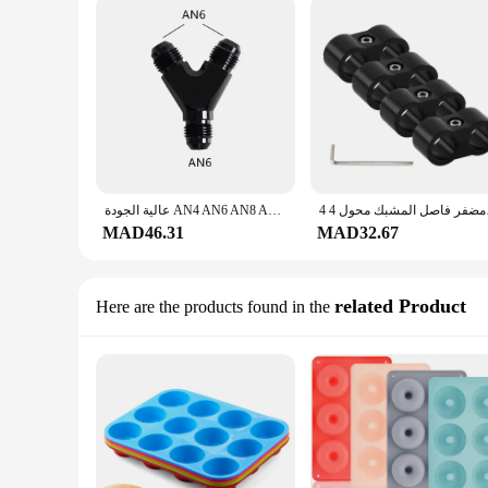
4 صل المشبك محول 4
عالية الجودة AN4 AN6 AN8 AN10 Y محول كتلة الذكور موضوع خرطوم الوقود المناسب محولات تي شيرت أنابيب النفط المشتركة العالمي الألومنيوم
MAD46.31
MAD32.67
related Product
Here are the products found in the