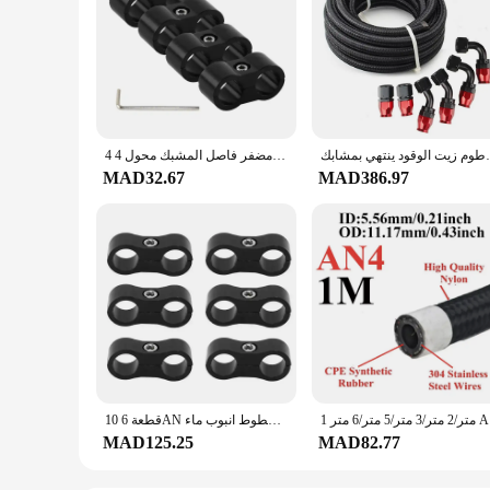
خرطوم زيت الوقود ينتهي بمشابك ، AN6 ، AN8 ، A
4 قطعة خرطوم مضفر فاصل المشبك محول 4AN 6AN 8AN 10AN 12AN خط الوقود تركيب قوس الألومنيوم AN4 AN6 AN8 AN10 AN12
MAD32.67
MAD386.97
1 5 متر/6 متر
10 قطعة 6AN خرطوم فاصل المشبك سبائك الألومنيوم الوقود خط فاصل ل 3/8 النفط الوقود الفرامل خطوط انبوب ماء
MAD125.25
MAD82.77