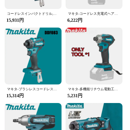
コードレスインパクトドリル,ブラシレスモーター,コンパクトハンマー,充電式ドライバー,電動工具,18v lxt,Makita-dhp487
マキタ-コードレス充電式ヘアドライヤー,18Vリチウム電池,ブラシレスモーター,家庭用,das180
15,931円
6,222円
マキタ-ブラシレスコードレスドライバードリル、電動ドライバー、コンパクト電動工具、六角ハンマー、ddf083、18v、lxt、6.35mm、1/4 "六角、40 n
マキタ-多機能リチウム電動工具、18v電動ドライバー、コードレス、ブラシレス、インパクトドリル、dtd172
15,314円
5,231円