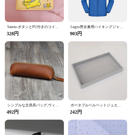
TP00000099 Barikan is a standout. Its performance
is consistent, delivering efficient results every time.
The tool's design is user-friendly, making it easy to
operate and maintain. With its lightweight build and
Sanrio-ボタンとPU付きのコイン財布,カードパッケージウォレット,ccitoroll my Allokromi,カジュアル,お金,ハローキティ,新品
Lngxo男女兼用ハイキングジャケット女性用防水クイックドライキャンプウインドブレーカートレッキング釣りレインコート屋外アンチUV服
portable size, it's convenient to carry and store,
328円
903円
ensuring that you have the right tool at hand when
you need it most. Whether you're a professional
contractor or a home DIYer, this barikan is a
valuable asset for any toolkit.
シンプルな文房具バッグ,ヴィンテージ革ペンケース,収納バッグ,ジッパー式ポーチ,学用品
ポータブルベルベットジュエリーディスプレイトレイ、リングホルダー、イヤリング、ネックオーガナイザー、収納ボックス、絶妙なオーガナイザー
492円
242円