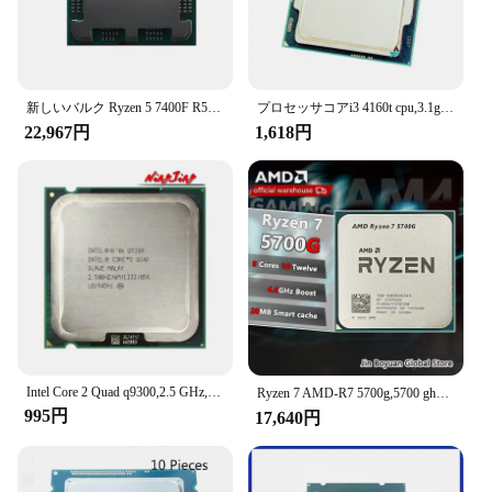
新しいバルク Ryzen 5 7400F R5 7500F 3.7GHz 6 コア 12 スレッド CPU プロセッサ 5NM L3=32M ソケット AM5 クーラーなし
プロセッサコアi3 4160t cpu,3.1ghz,3mb,5gt/s,lga 1150,sr1ph,I3-4160t
22,967円
1,618円
Intel Core 2 Quad q9300,2.5 GHz,cpu,6m,95w,lga 775
Ryzen 7 AMD-R7 5700g,5700 ghz,8コア,16スレッド,65w cpu,l3 = 16m,3.8-100,am4ソケット,クーラーなし,新品,000000263
995円
17,640円