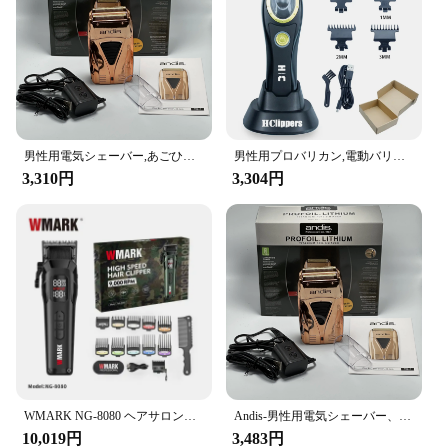
Parts and Accessories: Comes with a variety of
attachments for versatile use
Applicable People: Suitable for both professional
stylists and home users
Features:
**Precision and Versatility**
The 6723DW Makita TP00000099 Trimmer is a
男性用電気シェーバー,あごひげとあごひげ用,シェービングマシン,オリジナル,andis pro,リチウム電池プラス17200
男性用プロバリカン,電動バリカン,dlcコーティングブレード付きバリカン,ヘアスタイリング,Hc231s
must-have tool for anyone in the hair care industry.
3,310円
3,304円
Its precision-engineered blades ensure smooth,
precise cuts, making it perfect for detailed work
such as trimming eyebrows, beards, and mustaches.
The versatile set of attachments included with the
trimmer allows for a variety of styling options,
catering to both professional stylists and home
users. The ergonomic design ensures comfort
during extended use, reducing hand fatigue and
allowing for a more efficient grooming experience.
**Durable and User-Friendly**
Crafted from high-quality metal and plastic, this
WMARK NG-8080 ヘアサロン特別バリカン電気調整可能な高速電動プッシュクリッパー LED 表示画面
Andis-男性用電気シェーバー、ヘアクリーニングかみそり、dヘアクリップ用品、プロのリチウム電池プラス、オリジナル、17205、17225
trimmer is built to last. The robust construction
10,019円
3,483円