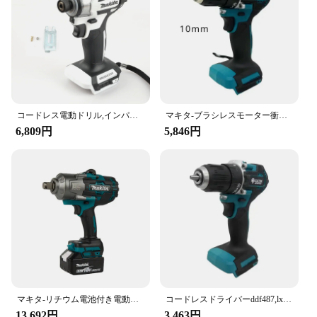
make it a versatile tool that can be used in tight
spaces, making it an indispensable addition to any
toolkit.
コードレス電動ドリル,インパクトドライバー,ブラシレスモーター,充電式工具,18V,白,Makita-DTD173
マキタ-ブラシレスモーター衝撃ドリル、コードレスハンマー、ドライバー、電動ドライバー、可変速度、電動工具、18v、dhp487、10mm
6,809円
5,846円
マキタ-リチウム電池付き電動レンチ,強力なパフォーマンスインパクトレンチ,18V,1300n
コードレスドライバーddf487,lxtブラシレスモーター,電動ドライバー,電動工具,マキタ18Vバッテリーに適しています
13,692円
3,463円