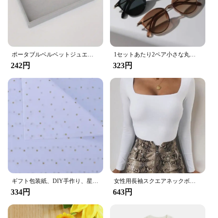
ポータブルベルベットジュエリーディスプレイトレイ、リングホルダー、イヤリング、ネックオーガナイザー、収納ボックス、絶妙なオーガナイザー
1セットあたり2ペア小さな丸いサングラス女性かわいいスキニー猫目アイウェア男性ビンテージナローキャットアイサングラスセット
242円
323円
ギフト包装紙、DIY手作り、星愛のドットパターン、ティッシュペーパー、花の包装素材、50x70 cm、ロットあたり10枚
女性用長袖スクエアネックボディスーツ,ベーシックな黒のオーバーオール,セクシーなボディコン,シースクロッチ,ストリートウェア,直送
334円
643円