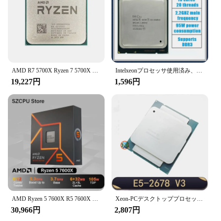
seamlessly with a variety of systems, ensuring that
it can be used in a range of scenarios, from small
businesses to large enterprises.
**Adaptable and User-Friendly**
The 6723DWマキタTP00000099 CPU is not just a
piece of hardware; it's a tool that adapts to your
AMD R7 5700X Ryzen 7 5700X 3.4 GHz 8 コア 16 スレッド CPU 7NM L3=32M 100- 000000926 ソケットAM4 新品
Intelxeonプロセッサ使用済み、e5 2660 v2 sr1ab、10コア、2.20ghz、25m、95w、e5-2660 v2
needs. It comes with all the necessary components
19,227円
1,596円
for immediate use, making it a valuable addition to
your tech arsenal. Whether you're a vendor,
supplier, or an individual looking to upgrade their
computing capabilities, this CPU is an excellent
choice. Its user-friendly design ensures that anyone
can set it up and start using it right away, making it
an indispensable asset for both novices and
professionals alike.
AMD Ryzen 5 7600X R5 7600X 4.7GHz 6 コア 12 スレッド CPU 5NM L3=32M 100- 000000593 ソケット AM5 ファンなしの新品の箱入りプロセッサー
Xeon-PCデスクトッププロセッサ,CPU,X99マザーボード用,lga 2011-3, E5-2678 v3 2678v3,2.5g serve,e5 2678 v3
30,966円
2,807円