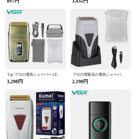
897円
3,432円
Vgr-プロの電気シェーバー,LEDディスプレイ付きの金属製ひげシェーバー,チタンブレード,トリプル,V-335
プロの理髪店の電気シェーバー,あごひげと頭のシェービングマシン,充電式,仕上げ用
3,298円
2,190円