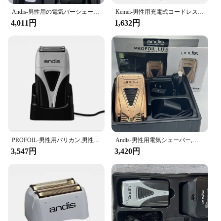
Electric Trimmer is built to last, ensuring that you
Andis-男性用の電気バーシェーバー,プロのヘアトリマー,ヘアクリーニング用品,リチウム電池とローズ,オリジナル,17205
Kemei-男性用充電式コードレスシェーバー,電気脱毛器,あごひげシェーバー,多機能,強力,KM-1102
can count on it for your most demanding tasks. The
4,011円
1,632円
robust construction and high-quality materials
guarantee durability, making it a reliable addition to
your toolkit. With its performance and property
designed to meet the needs of both professionals
and hobbyists, this electric trimmer is a testament to
Makita's commitment to quality and excellence.
PROFOIL-男性用バリカン,男性用電気シェーバー,リチウムと理髪店,ハゲバリカン用品,オリジナル,17201
Andis-男性用電気シェーバー,男性用シェービングおよび理髪用品,プロ仕様のリチウムプラス,オリジナル,17225
3,547円
3,420円