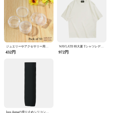
ジュエリーやアクセサリー用の透明なプラスチックビーズ,50およびピース/セット個のボックス,小さな丸い容器,カップ,オーガナイザー用の収納ボックス
WAVLATII 特大夏 Tシャツレディースメンズブラウンカジュアル女性韓国ストリート Tシャツユニセックスベーシックソリッドヤングクールトップス
432円
972円
Iqos ilumaの滑り止めシリコンケース,カラフルな保護カバー,iqos oneアクセサリー用