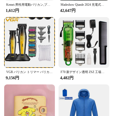
Kemei-男性用電動バリカン,プロ用シェーバー,ヘアカッター,KM-2296, KM-2299, KM-1102,
Madeshow Qiande 2024 充電式電気メンズヘアひげカットトリマークローム 4-In-1 充電ベースステーションスーツ
**Efficient and Durable Power Tool**
1,612円
42,647円
The 6723DW Makita TP00000099 Barikan is a
power tool designed for professionals and
enthusiasts alike. Crafted from high-quality steel,
this barikan is built to withstand the rigors of daily
use. Its ergonomic design ensures a comfortable
grip, reducing hand fatigue during prolonged use.
The tool's robust construction and durable parts
make it an indispensable addition to any workshop.
**Versatile and User-Friendly**
This Makita TP00000099 Barikan is not just a
power tool; it's a versatile companion for a wide
VGR バリカン トリマー バリカン メンズ バリカン 充電式バリカン 0mm ヘアー バリカン プロ仕様 ヘアー トリマー 9000 RPM ヘアー カッティング マシン 調節可能 金属 理容 バリカン 男性用 V-992 V-270
F70 新デザイン透明 ZSZ 工場価格充電式 OEM/ODM 卸売 LED ディスプレイ電気プロフェッショナル ヘア クリップ
range of woodworking tasks. Whether you're a
9,156円
4,482円
carpenter, a hobbyist, or a DIY enthusiast, this tool's
adaptability makes it suitable for various projects.
The set of attachments included with the barikan
allows for a customizable experience, ensuring that
you have the right tool for every job.
**Reliable and Convenient**
When it comes to reliability, the 6723DW Makita