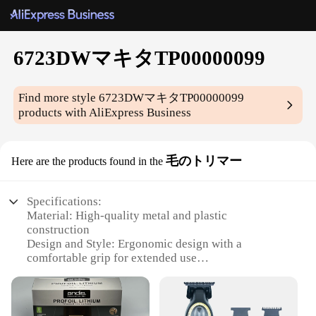
6723DWマキタTP00000099
Find more style
6723DWマキタTP00000099
products with AliExpress Business
毛のトリマー
Here are the products found in the
Specifications:
Material: High-quality metal and plastic
construction
Design and Style: Ergonomic design with a
comfortable grip for extended use
Usage and Purpose: Ideal for trimming fine hair and
detailed work
Performance and Property: Precision-engineered
blades for smooth, precise cuts