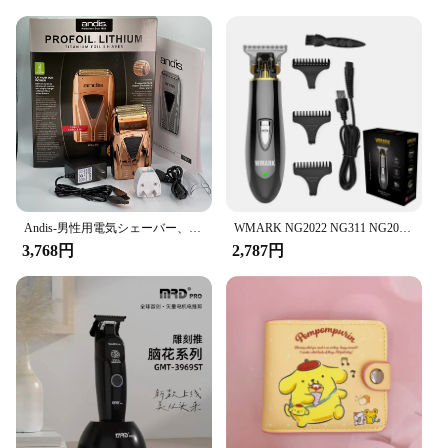
ensures durability, even in the busiest salons or at
home. The user-friendly design includes a
comfortable grip that enhances control and reduces
the risk of slipping during use. The lightweight
nature of the trimmer makes it easy to handle,
allowing for precise control and maneuverability.
Whether you're a professional stylist or someone
who takes grooming seriously, this trimmer is
designed to meet your needs.
**Optimized for Performance**
The 6723DW Makita TP00000099 Trimmer is not
Andis-男性用電気シェーバー、ヘアクリーニングかみそり、ハゲバリカン用品、プロのリチウムプラス、17205、17225
WMARK NG2022 NG311 NG201 バリカン電動プッシャーオイルヘッド電気はさみホット販売充電バリカンヘアサロン
just about looks; it's engineered for performance.
3,768円
2,787円
The blades are sharp and efficient, ensuring a clean
and precise cut every time. The trimmer's compact
size makes it easy to store and transport, making it a
convenient addition to any grooming kit. The set is
available for wholesale and through reliable
vendors and suppliers, ensuring that you have
access to quality products at competitive prices.
With this trimmer, you're investing in a tool that will
serve you well for years to come.