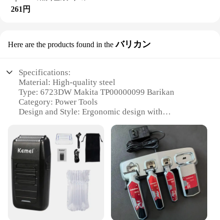
261円
バリカン
Here are the products found in the
Specifications:
Material: High-quality steel
Type: 6723DW Makita TP00000099 Barikan
Category: Power Tools
Design and Style: Ergonomic design with
comfortable grip
Usage and Purpose: Ideal for various woodworking
tasks
Performance and Property: Durable and efficient
performance
Parts and Accessories: Comes with a set of
attachments for versatile use
Features:
|6723dwマキタtp00000099|Wholesale|Vendors|