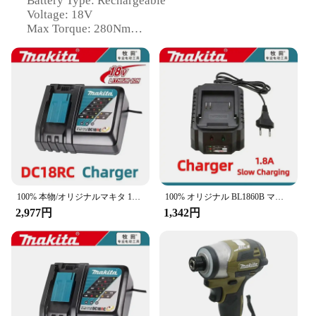
Battery Type: Rechargeable
Voltage: 18V
Max Torque: 280Nm
Speed Settings: 2
Weight: 2.4kg
Dimensions: 215mm x 75mm x 200mm
Features:
|6723dwマキタtp00000099|Wholesale|Vendors|
**Robust Performance and Versatility**
The Makita 6723DW TP00000099 Cordless Impact
Driver is a powerful tool designed for professionals
and DIY enthusiasts alike. With a robust 18V
100% 本物/オリジナルマキタ 18v 6.0Ah マキタツールドリルバッテリー bl1850b BL1850 bl1860 bl 1860 bl1830 bl1815 bl1840 LXT400
100% オリジナル BL1860B マキタバッテリー 18V 6.0Ah 電動工具マキタ 18V BL1860 BL1840 BL1850 交換用リチウム電池
battery system, this impact driver delivers a
2,977円
1,342円
substantial 280Nm of torque, making it ideal for
heavy-duty fastening tasks. The two-speed settings
allow for precise control, ensuring that you can
tackle a wide range of applications with ease. The
compact design at 215mm x 75mm x 200mm and a
lightweight build of 2.4kg make it easy to handle
and maneuver in tight spaces, making it a go-to tool
for both home and commercial use.