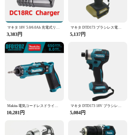
**Designed for Durability and Efficiency**
Crafted with high-quality materials, the Makita
6723DW is built to withstand the rigors of daily use.
マキタ 18V 5.0/6.0Ah 充電式リチウム電池 LED インジケーター付き高容量マキタコードル電動工具バッテリー
マキタ DTD173 ブラシレス電動ドライバー多機能インパクトドライバー電気ドリル電動工具マキタ 18V バッテリーに適しています
The robust construction ensures longevity and
3,383円
5,137円
reliability, making it a valuable addition to any
toolbox. The efficient motor and ergonomic design
reduce user fatigue, allowing you to work for
extended periods without discomfort. The 6723DW
is not just a tool; it's an investment in your
efficiency and productivity.
**Adaptable and User-Friendly**
The Makita 6723DW is designed to be user-
friendly, with a straightforward interface that allows
for quick and easy operation. Whether you're a
professional tradesperson or a DIY enthusiast, this
Makita-電気コードレスドライバードリルスティック、電源ツール、ドライバー、df012dz、td022dz、7.2v
マキタ DTD173 18V ブラシレス電気ドリルインパクトドリルミニロータリーコードレス彫刻機電動彫刻ナイフ電動工具
impact driver is an excellent choice for a wide range
10,281円
5,084円
of applications. Its compatibility with various
Makita 18V batteries ensures that you can
seamlessly integrate it into your existing tool
collection. The compact size and lightweight design