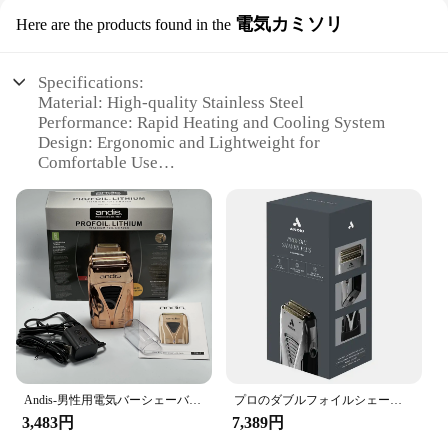
電気カミソリ
Here are the products found in the
Specifications:
Material: High-quality Stainless Steel
Performance: Rapid Heating and Cooling System
Design: Ergonomic and Lightweight for
Comfortable Use
Usage: Ideal for Various Cutting and Shaping Tasks
Parts and Accessories: Includes Multiple Blades for
Versatility
Type and Category: Electric Trimmer, Makita
TP00000099 Series
Features:
|6723dwマキタtp00000099|Wholesale|Vendors|
**Efficient and Versatile Trimming**
The 6723DW Makita TP00000099 Electric Trimmer
Andis-男性用電気バーシェーバー,プロのヘアトリマー,ヘアクリーニング用品,リチウム電池と髪,オリジナル,17205
プロのダブルフォイルシェーバー,リチウムとチタン,オリジナル,ラグジュアリー,TS-2 #17255
is a powerhouse tool designed for precision and
3,483円
7,389円
efficiency. With its rapid heating and cooling
system, this electric trimmer ensures consistent