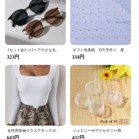
1セットあたり2ペア小さな丸いサングラス女性かわいいスキニー猫目アイウェア男性ビンテージナローキャットアイサングラスセット
ギフト包装紙、DIY手作り、星愛のドットパターン、ティッシュペーパー、花の包装素材、50x70 cm、ロットあたり10枚
323円
334円
女性用長袖スクエアネックボディスーツ,ベーシックな黒のオーバーオール,セクシーなボディコン,シースクロッチ,ストリートウェア,直送
ジュエリーやアクセサリー用の透明なプラスチックビーズ,50およびピース/セット個のボックス,小さな丸い容器,カップ,オーガナイザー用の収納ボックス
643円
432円