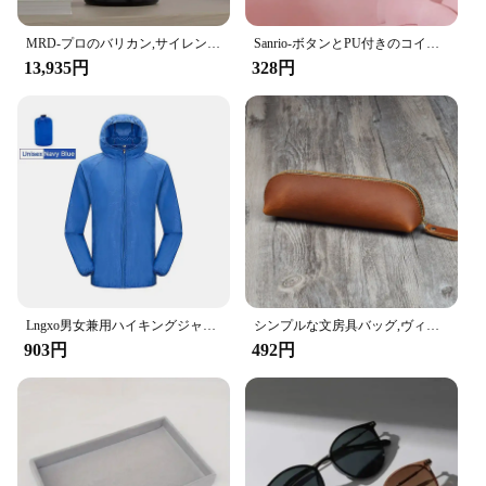
MRD-プロのバリカン,サイレント,脳,花,彫刻,理髪店,ツール,モルダ,新版
Sanrio-ボタンとPU付きのコイン財布,カードパッケージウォレット,ccitoroll my Allokromi,カジュアル,お金,ハローキティ,新品
13,935円
328円
Lngxo男女兼用ハイキングジャケット女性用防水クイックドライキャンプウインドブレーカートレッキング釣りレインコート屋外アンチUV服
シンプルな文房具バッグ,ヴィンテージ革ペンケース,収納バッグ,ジッパー式ポーチ,学用品
903円
492円