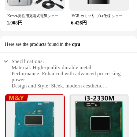
Kemei-男性用充電式電気シェーバー,あごひげシェーバー,ハゲ頭シェービングマシン,ホイル,チタンコード,コードレス,3382
VGR カミソリ プロ仕様 シェーバー 充電式 トリマー 電動 ヒゲシェーバー デジタルディスプレイ カミソリ 9000 RPM 男性用シェーバー V-377
1,908円
6,426円
cpu
Here are the products found in the
Specifications:
Material: High-quality durable metal
Performance: Enhanced with advanced processing
power
Design and Style: Sleek, modern aesthetic
Usage and Purpose: Ideal for demanding
professional applications
Shape or Size or Weight or Quantity: Compact,
lightweight design for easy handling
Parts and Accessories: Comes with essential
components for immediate use
Features: