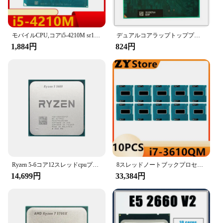
|Wholesale|Vendors|
**Advanced Technology for Reliable
Performance**
モバイルCPU,コアi5-4210M sr1l4プロセッサ,2コア,4スレッド,fcpga946,22nm, 3.2ghz,3mb,l3,fcpga946
デュアルコアラップトッププロセッサ,コアi3 2330m sr04j cpu,3mキャッシュ,2.20ghz,i3-2330M
1,884円
824円
The 6723DWマキタTP00000099 CPU is the
epitome of advanced computing technology,
designed to meet the rigorous demands of
professionals in various industries. Its robust metal
construction ensures longevity and durability,
making it a reliable choice for intensive tasks. The
powerful processing capabilities of this CPU are
unmatched, allowing for seamless multitasking and
quick data processing, which is crucial for
professionals who require high-speed computing.
**Designed for Efficiency and Ease of Use**
Ryzen 5-6コア12スレッドcpuプロセッサ,r5 5600, 3.5 ghz,7nm,65w,l3 = 32m,am4ソケット,ファンなし,バルク
8スレッドノートブックプロセッサ,クアッドコア,g2ソケット,rpga988B,i7-3610QM, i7,3610qm,sr0mn,2.3ghz,中古,10個
The sleek design of the 6723DWマキタ
14,699円
33,384円
TP00000099 CPU is not only visually appealing but
also engineered for efficiency. Its compact size and
lightweight build make it easy to handle and
transport, making it a perfect fit for on-the-go
professionals. The CPU is designed to integrate