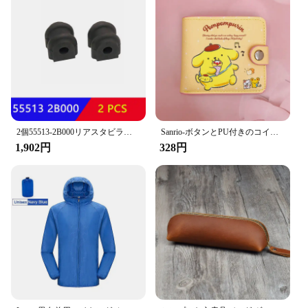
Drilling Tasks
Shape or Size or Weight or Quantity: Compact and
Lightweight Set
Performance and Property: Enhanced Efficiency
and Reliability
Features:
|6723dwマキタtp00000099|Wholesale|Vendors|
2個55513-2B000リアスタビライザーバーブッシュ現代サンタフェ555132B000
Sanrio-ボタンとPU付きのコイン財布,カードパッケージウォレット,ccitoroll my Allokromi,カジュアル,お金,ハローキティ,新品
**Optimized Compatibility and Performance**
1,902円
328円
The 6723DW Makita TP00000099 Kit is
meticulously designed to enhance the performance
of your Makita 6723DW cordless drill. The kit
includes essential parts and accessories that are not
only compatible with the Makita 6723DW but also
engineered to elevate its drilling capabilities.
Whether you're a professional contractor or a DIY
enthusiast, this kit ensures that your drilling tasks
are completed with precision and efficiency.
**Durable and Ergonomic Design**
The durability of the 6723DW Makita TP00000099