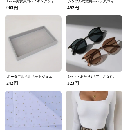
Lngxo男女兼用ハイキングジャケット女性用防水クイックドライキャンプウインドブレーカートレッキング釣りレインコート屋外アンチUV服
シンプルな文房具バッグ,ヴィンテージ革ペンケース,収納バッグ,ジッパー式ポーチ,学用品
Kit is unmatched, thanks to the high-quality metal
903円
492円
components that withstand the rigors of heavy-duty
use. The ergonomic design of the kit is not only
aesthetically pleasing but also ensures comfort
during prolonged use, reducing hand fatigue and
increasing productivity. The kit's lightweight nature
makes it easy to handle, allowing you to focus on
your drilling tasks without the added strain.
**Versatile and Reliable**
This kit is not just about enhancing the performance
of your Makita 6723DW drill; it's about versatility.
The set is tailored to meet the diverse needs of
ポータブルベルベットジュエリーディスプレイトレイ、リングホルダー、イヤリング、ネックオーガナイザー、収納ボックス、絶妙なオーガナイザー
1セットあたり2ペア小さな丸いサングラス女性かわいいスキニー猫目アイウェア男性ビンテージナローキャットアイサングラスセット
various drilling scenarios, from woodworking to
242円
323円
metal fabrication. The reliable performance of the
kit's components ensures that you can tackle any
project with confidence, knowing that your drill is
equipped with the best parts and accessories
available. The kit's compact size makes it a
convenient addition to any toolbox, ready to be
deployed whenever you need it.