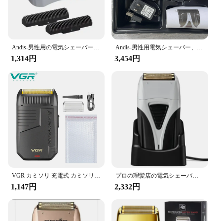
Andis-男性用の電気シェーバー交換用ホイルとカッター、プロ、リチウム、プラス、17205、床屋、髪、ひげかみそり、シェービングアタッチメント
Andis-男性用電気シェーバー、ヘアクリーニングかみそり、dヘアクリップ用品、プロのリチウム電池プラス、オリジナル、17205
1,314円
3,454円
VGR カミソリ 充電式 カミソリ プロ仕様 ヒゲトリマー 電動 トリマー 往復式 シェーバー 仕上げ用 男性用シェーバー V-375
プロの理髪店の電気シェーバー,あごひげと頭のシェービングマシン,充電式,仕上げ用
1,147円
2,332円