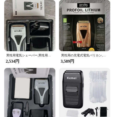
performance throughout your projects. The high-
quality stainless steel blades are engineered to
withstand the rigors of heavy-duty use, making it an
ideal choice for both professional and DIY
enthusiasts. The ergonomic design and lightweight
build offer comfort and ease of handling, allowing
you to work on intricate details with precision.
**Adaptable and User-Friendly**
This electric trimmer is not just a tool; it's a versatile
男性用電気シェーバー,男性用バリカン,ヘアクリーニング用品,オリジナルのアメリカンアンディスプロ,リチウムプラス,ハゲかみそり,17205
男性用の充電式電気バリカン,プロのヘアカット,リチウムプラス,理髪店,17225
companion for your crafting and woodworking
2,534円
3,589円
needs. The multiple blades included with the set
cater to a variety of tasks, from fine detailing to
shaping. Whether you're a professional carpenter or
a hobbyist, the Makita TP00000099 series is your
go-to tool for precision cutting and shaping. The
user-friendly interface and easy-to-change blades
make it an adaptable solution for any project.
**Reliable and Durable**
In the world of electric trimmers, reliability is
paramount. The 6723DW Makita TP00000099