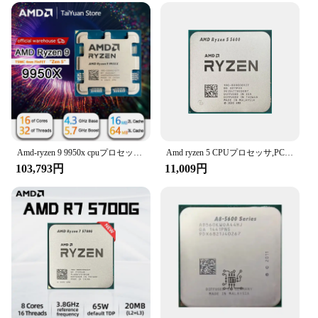
Amd-ryzen 9 9950x cpuプロセッサ,5.7ghz, 16コア,32スレッド,80mb, 4nm, tdp, 170w, am5,ゲーム,ファンなし,新品
Amd ryzen 5 CPUプロセッサ,PCゲーマー用グラフィックスなし,5 5600, 4.4GHz, 6コア,12スレッド,35MBキャッシュ,7nm tdp,65wソケット,am5
103,793円
11,009円