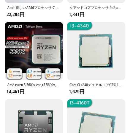
Amd-新しいAMdプロセッサr7,5700g,5700 ghz,8コア16スレッド,65w,cpuプロセッサl3 = 16m 3.8-100,プラグam4,ファンなし
クアッドコアプロセッサ,fm2,a8,5600k,5600, 3.6ghz,ad560kwoa44hj,100w,hd 7560d
22,204円
1,341円
Amd ryzen 5 5600x cpu,r5 5600x,3.7 ghz,6コア,12スレッド,7nm,65w,l3 = 32m,100-000000065,am4ソケット新品だがファンはいない
Core i3 4340デュアルコアCPU,lga 1150デスクトッププロセッサ,3.6GHz
14,461円
1,629円