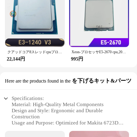
クアッドコア8スレッドcpuプロセッサ,10個,xeon E3-1240 v3 e3 1240 v3 e3 1240v3 3.4 ghz,8m,80w,lga 1150
Xeon-プロセッサE5-2670 cpu,20mb,8コア,2.60 ghz,8.00 gt/s lga 2011,srokx e5 2670 cpu
22,144円
995円
を下げるキット&パーツ
Here are the products found in the
Specifications:
Material: High-Quality Metal Components
Design and Style: Ergonomic and Durable
Construction
Usage and Purpose: Optimized for Makita 6723DW
Cordless Drill
Typical Adaptive Scenario: Versatile for Various