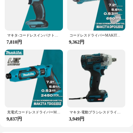
マキタ-コードレスインパクトレンチdtw190,日曜大工の装飾,電動工具,18vトルク,特定のブラシレス,耐久性,インパクトドライバー
コードレスドライバーMAKITA-DF012DZ,充電式,自動,ダイバー,ハンドドリル,家庭用,makita電動工具,df012d,7.2v
7,810円
9,362円
充電式コードレスドライバーMAKITA-TD022DZ V,自動,ハンドドリル,家庭用,makita電動工具,td022d
マキタ-電動ブラシレスドライバーマシン,充電式ドリルドライバー,MAKitaおよび充電器,tw004g
9,837円
3,949円