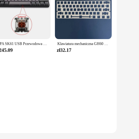
J6PA SK61 USB Przewodowa mechaniczna klawiatura do gier 60% kompaktowa 61 klawiszy Podświetlana diodami LED RGB
Klawiatura mechaniczna GH60 61 Układ ANSI Płytka POM 3 w 1 Silence Foam Pełny zestaw wewnętrzny opcjonalnie
245.09
zł32.17