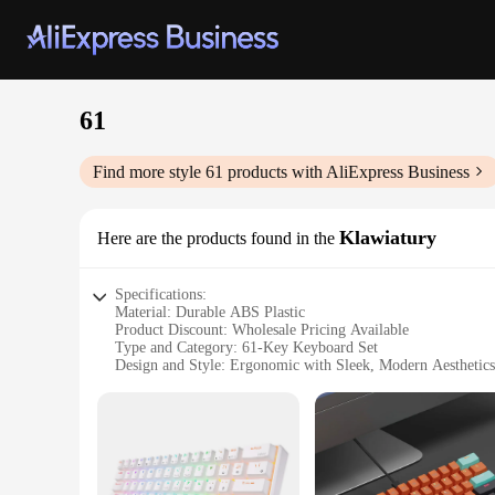
61
Find more style
61
products with AliExpress Business
Klawiatury
Here are the products found in the
Specifications:
Material: Durable ABS Plastic
Product Discount: Wholesale Pricing Available
Type and Category: 61-Key Keyboard Set
Design and Style: Ergonomic with Sleek, Modern Aesthetics
Usage and Purpose: Ideal for Beginners and Professionals
Typical Adaptive Scenario: Suitable for Various Music Genr
Shape or Size or Weight or Quantity: Compact Design with 
Performance and Property: High-Response Keys with Tactil
Parts and Accessories: Includes Necessary Cables and Softw
Features: