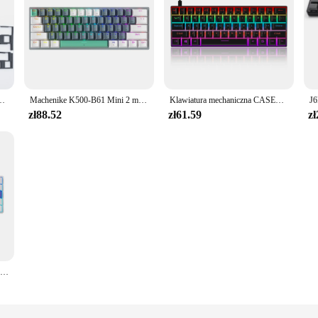
 podkładki dźwiękochłonna pianka 61 64 68 75 84 87 96 108 przełącznik kluczykowy tłumiki
Machenike K500-B61 Mini 2 mechaniczna klawiatura 60% współczynnika formy 61-klawiszowa przewodowa klawiatura do gier z możliwością wymiany podczas pracy NKRO RGB podświetlany na PC
Klawiatura mechaniczna CASEPOKE 661 klawiszy niebieski przełącznik czerwony przełącznik brązowy przełącznik klawiatura z możliwością wymiany podczas pracy akcesoria biurowe klawiatura do gier
zł88.52
zł61.59
zł
Pickdeer G60 przełącznik magnetyczny klawiatura do gier szybki wyzwalacz 61 klawiszy kompaktowa mechaniczna przewodowa klawiatura z podświetleniem RGB