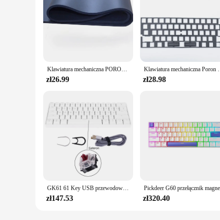
Klawiatura mechaniczna PORON Bottom bawełniana kanapka cicha pianka 61 64 68 84 87 96 98 104 zestaw kluczy pochłaniająca hałas podkładka do gier Rogers
Klawiatura mechaniczna Poron Sandwich miękka bawełniana tłumik
zł26.99
zł28.98
GK61 61 Key USB przewodowy podświetlany diodami LED oś mechaniczna klawiatura gamingowa na pulpit Jy17 19 Dropship
zł147.53
zł320.40