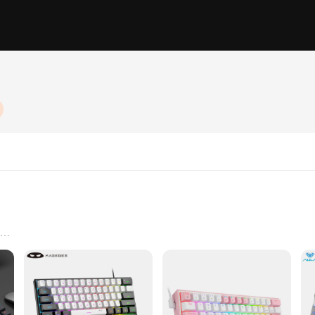
es and Production
Full-Size Key Feel
e Feedback
are