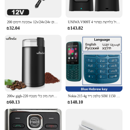
UNIWA V909T גדול בלחיצת כפתור 4G להעיף טלפון מסך כפול 0.3mp מצלמה FM רדיו רוסית עברית מקלדת צדפה הסלולר
מכונת חימום 200w 12v/24v/24v מכונת חימום חימום חימום חימום אוטומטי לשמשה רדוד מכונית אנטי ערפל חום חום
₪32.04
₪143.82
Nokia 215 4g טלפון נייד SIM כפול כרטיסי רדיו 1150mah המתנה זמן המתנה תכונה טלפון עם מקלדת hebrew חדש ומקורי 100%
200w gigh-כוח גבוה קפה מטחנת מזון כלי מטבח 220v/120v
₪60.13
₪148.10