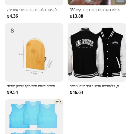
to offer their customers a reliable and high-quality
spiritual tool.
350 מ "ל ילדים שותים בקבוק האכלת כוסות עם כדור כבידה קש
משחת שיניים מסחטת מכשיר רב תכליתי מתקן ניקוי פנים קליפים ידנית עצלן צינור כלים עיתונות אביזרי אמבטיה
₪4.36
₪13.88
לוס אנג 'לס, קליפורניה ארה"ב עיר רטרו מכתב Mens בגדי Loose אופנה בייסבול אחיד אופנוען חיצוני נסיעות מעיל גברים של מעיל
טבע במבוק שולחן עבודה מארגן חוברות ספרים קצוות ספר מדף מחזיק מעמד
₪9.54
₪46.64