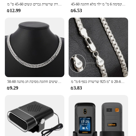
45-60 ס "מ 925 שרשרת כסף סטרלינג יוקרה אצילית אופנה מקסימה 6 מ" מ ילד מלא חתונה
שרשרת כסף סטרלינג 925 שרשרת 6 מ "מ צד בצורת בצורת בצורת בצורת בצורת בצורת בצורת בצורת שרשרת גברים ונשים 45-60 ס" מ
₪12.99
₪6.53
שרשרת כסף בגודל 20-60 ס "מ 925 שרשרת כסף 6 מ" מ
חם בסדר רוחב 6 מ"מ שרשרת 925 כסף סטרלינג שרשראות לנשים גברים קסם תכשיטים חתונת מסיבת חג מתנה 50-60cm
₪9.29
₪3.83