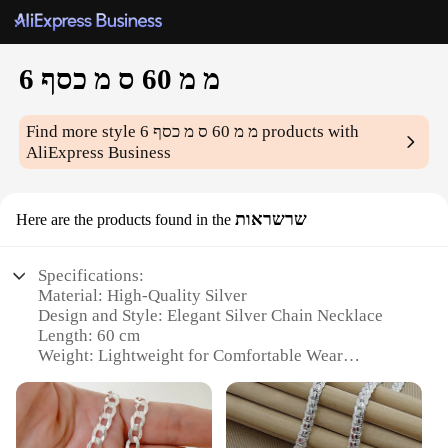
6 מ מ 60 ס מ כסף
Find more style
6 מ מ 60 ס מ כסף
products with
AliExpress Business
שרשראות
Here are the products found in the
Specifications:
Material: High-Quality Silver
Design and Style: Elegant Silver Chain Necklace
Length: 60 cm
Weight: Lightweight for Comfortable Wear
Usage and Purpose: Versatile Fashion Accessory
Typical Adaptive Scenario: Suitable for Various
Occasions