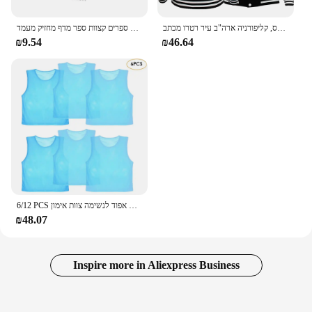
לוס אנג 'לס, קליפורניה ארה"ב עיר רטרו מכתב Mens בגדי Loose אופנה בייסבול אחיד אופנוען חיצוני נסיעות מעיל גברים של מעיל
טבע במבוק שולחן עבודה מארגן חוברות ספרים קצוות ספר מדף מחזיק מעמד
₪9.54
₪46.64
6/12 PCS מבוגרים ילדי כדורגל אפוד אימון כדורגל חולצות גופיות עיסוק תגרה ספורט אפוד לנשימה צוות אימון
₪48.07
Inspire more in Aliexpress Business