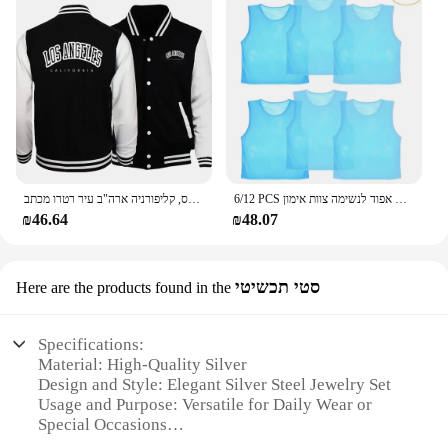
6/12 PCS מבוגרים ילדי כדורגל אפוד אימון כדורגל חולצות גופיות עיסוק תגרה ספורט אפוד לנשימה צוות אימון
לוס אנג 'לס, קליפורניה ארה"ב עיר רטרו מכתב Mens בגדי Loose אופנה בייסבול אחיד אופנוען חיצוני נסיעות מעיל גברים של מעיל
₪46.64
₪48.07
סטי תכשיטי
Here are the products found in the
Specifications:
Material: High-Quality Silver
Design and Style: Elegant Silver Steel Jewelry Set
Usage and Purpose: Versatile for Daily Wear or
Special Occasions
Typical Adaptive Scenario: Suitable for Both Casual