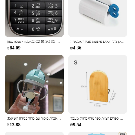
משחת שיניים מסחטת מכשיר רב תכליתי מתקן ניקוי פנים קליפים ידנית עצלן צינור כלים עיתונות אביזרי אמבטיה
מקורי סמארטפון C2 C2-01 2G 3G נייד טלפון סלולרי רוסית ערבית עברית אנגלית מקלדת תוצרת פינלנד סמארטפון משלוח חינם
₪84.09
₪4.36
טבע במבוק שולחן עבודה מארגן חוברות ספרים קצוות ספר מדף מחזיק מעמד
350 מ "ל ילדים שותים בקבוק האכלת כוסות עם כדור כבידה קש
₪13.88
₪9.54