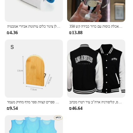
350 מ "ל ילדים שותים בקבוק האכלת כוסות עם כדור כבידה קש
משחת שיניים מסחטת מכשיר רב תכליתי מתקן ניקוי פנים קליפים ידנית עצלן צינור כלים עיתונות אביזרי אמבטיה
₪4.36
₪13.88
לוס אנג 'לס, קליפורניה ארה"ב עיר רטרו מכתב Mens בגדי Loose אופנה בייסבול אחיד אופנוען חיצוני נסיעות מעיל גברים של מעיל
טבע במבוק שולחן עבודה מארגן חוברות ספרים קצוות ספר מדף מחזיק מעמד
₪9.54
₪46.64