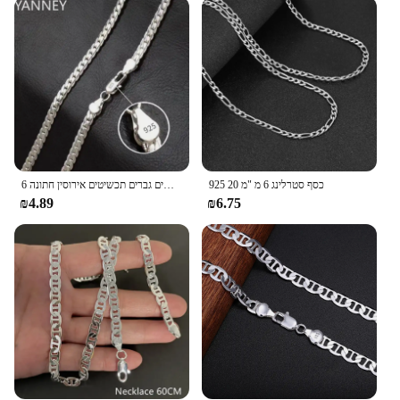
Looking for a thoughtful gift? The 6 מ מ 60 ס מ כסף
שרשראות is a splendid choice. It's not just a piece of
jewelry; it's a statement of style and elegance. This
necklace set is perfect for sale as a gift for
birthdays, anniversaries, or as a token of
appreciation. The silver chain's durability ensures
that it will be cherished for years to come, making it
a gift that keeps on giving.
925 כסף סטרלינג 6 מ "מ 20
6 מ "מ 20-60 ס" מ 925 עיצוב מותג יוקרה שרשרת אצילית שרשרת אצילית לגברים נשים גברים תכשיטים אירוסין חתונה
₪4.89
₪6.75