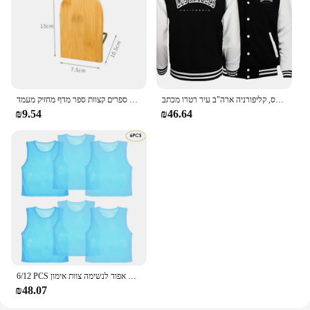
לוס אנג 'לס, קליפורניה ארה"ב עיר רטרו מכתב Mens בגדי Loose אופנה בייסבול אחיד אופנוען חיצוני נסיעות מעיל גברים של מעיל
טבע במבוק שולחן עבודה מארגן חוברות ספרים קצוות ספר מדף מחזיק מעמד
₪9.54
₪46.64
6/12 PCS מבוגרים ילדי כדורגל אפוד אימון כדורגל חולצות גופיות עיסוק תגרה ספורט אפוד לנשימה צוות אימון
₪48.07