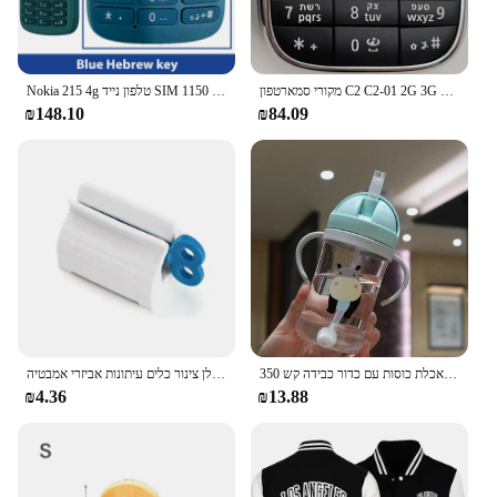
מקורי סמארטפון C2 C2-01 2G 3G נייד טלפון סלולרי רוסית ערבית עברית אנגלית מקלדת תוצרת פינלנד סמארטפון משלוח חינם
Nokia 215 4g טלפון נייד SIM כפול כרטיסי רדיו 1150mah המתנה זמן המתנה תכונה טלפון עם מקלדת hebrew חדש ומקורי 100%
₪148.10
₪84.09
350 מ "ל ילדים שותים בקבוק האכלת כוסות עם כדור כבידה קש
משחת שיניים מסחטת מכשיר רב תכליתי מתקן ניקוי פנים קליפים ידנית עצלן צינור כלים עיתונות אביזרי אמבטיה
₪4.36
₪13.88