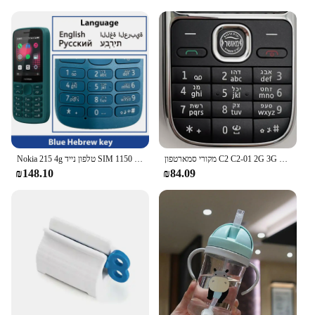
the world of metaphysics, these silver talismans are
versatile and practical for a wide range of scenarios.
They can be easily placed in your home, office, or
personal space to create a serene and balanced
environment. The compact size of 6mm allows for
easy handling and placement, making them an ideal
addition to any altar or sacred space. Their
traditional design and elegant craftsmanship make
them suitable for both personal use and as gifts for
friends and family.
מקורי סמארטפון C2 C2-01 2G 3G נייד טלפון סלולרי רוסית ערבית עברית אנגלית מקלדת תוצרת פינלנד סמארטפון משלוח חינם
Nokia 215 4g טלפון נייד SIM כפול כרטיסי רדיו 1150mah המתנה זמן המתנה תכונה טלפון עם מקלדת hebrew חדש ומקורי 100%
**Connecting with Spirituality**
₪148.10
₪84.09
These silver talismans are not just objects; they are
a gateway to spiritual enlightenment. By
incorporating them into your daily routine, you can
enhance your spiritual connections and promote a
sense of well-being. Whether you're using them for
meditation, manifestation, or simply as a reminder
of your spiritual path, these talismans are designed
to support your journey. As a wholesale product,
they are available to vendors and suppliers looking