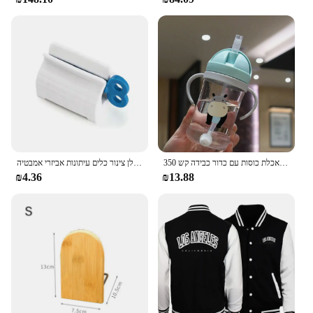
350 מ "ל ילדים שותים בקבוק האכלת כוסות עם כדור כבידה קש
משחת שיניים מסחטת מכשיר רב תכליתי מתקן ניקוי פנים קליפים ידנית עצלן צינור כלים עיתונות אביזרי אמבטיה
₪4.36
₪13.88