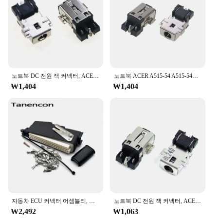
and Suppliers
Features:
**Reliable Connectivity for Your Electronic
Devices**
The 55잭 connector is a crucial component for
ensuring seamless connectivity between electronic
devices. Crafted from robust metal, these
노트북 DC 전원 잭 커넥터, ACER A515-54 A515-54G A515-55 A315-55G A315-55KG A315-23 A314-22 N18Q13 N20Q1 EX21553 S50-51
노트북 ACER A515-54 A515-54G A515-55 A315-55G A315-55KG A315-23 A314-22 N18Q13 N20Q1 EX21553 S50-51
connectors are designed to withstand the rigors of
₩1,404
₩1,404
daily use, making them a reliable choice for both
personal and professional use. The sleek and
ergonomic design ensures that they fit snugly into
various devices, providing a secure connection that
is essential for optimal performance.
**Versatile and Convenient for Wholesalers and
Suppliers**
Whether you're a wholesaler, vendor, or supplier,
the 55잭 connector sets are an indispensable part of
your inventory. These connectors are not just about
quality; they are also about convenience. The sets
자동차 ECU 커넥터 어셈블리, 밀봉되지 않은 전기 와이어 소켓, 55 핀, 292096-1, 936001-1, 368005-1, 85251-1, 1 세트
노트북 DC 전원 잭 커넥터, ACER A515-54 A515-54G A515-55 A315-55G A315-55KG A315-23 A314-22 N18Q13 N20Q1 EX21553 나노, 1 개
come complete with all the necessary connectors,
₩2,492
₩1,063
making it easy for you to meet the diverse needs of