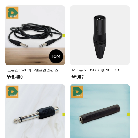
고음질 55잭 기타앰프연결선 스피커 오디오케이블 음향 스테레오 단자 컴퓨터 DMB 커넥터 헤드폰 음성 마이크
MIC용 NC3MXX 및 NC3FXX XLR 커넥터, 3 핀, 납땜 XL 수 플러그 및 암 잭, 오디오 마이크 커넥터, 7 가지 색상 사용 가능, 1 개
₩8,400
₩907