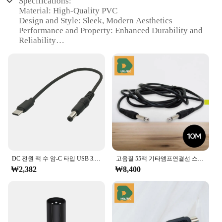
Specifications:
Material: High-Quality PVC
Design and Style: Sleek, Modern Aesthetics
Performance and Property: Enhanced Durability and
Reliability
Usage and Purpose: Versatile Connectivity for
Computers and Devices
Typical Adaptive Scenario: Home, Office, or
Gaming Environments
Shape or Size or Weight or Quantity: Optimal
Length and Compact Design
Features:
**Unmatched Connectivity and Reliability**
The 55잭 Computer Cable and Connector Set is an
DC 전원 잭 수 암-C 타입 USB 3.1 수 플러그 케이블, DC 전원 커넥터 어댑터, DC to C 타입 3A, 0.2M, 1 M, 55*21mm
고음질 55잭 기타앰프연결선 스피커 오디오케이블 음향 스테레오 단자 컴퓨터 DMB 커넥터 헤드폰 음성 마이크
essential accessory for anyone looking to enhance
₩2,382
₩8,400
their computer's connectivity. The high-quality PVC
material ensures a durable and long-lasting
connection, while the sleek design and modern style
make it an attractive addition to any workspace.
Whether you're connecting your computer to
peripherals, gaming consoles, or other devices, this