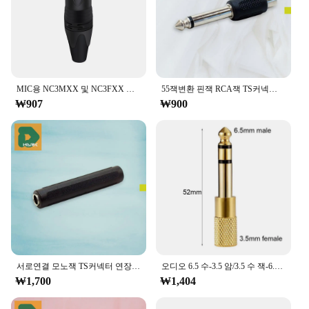
set is designed to deliver optimal performance and
reliability.
**Versatile and User-Friendly**
This set is not just about performance; it's also
MIC용 NC3MXX 및 NC3FXX XLR 커넥터, 3 핀, 납땜 XL 수 플러그 및 암 잭, 오디오 마이크 커넥터, 7 가지 색상 사용 가능, 1 개
55잭변환 핀잭 RCA잭 TS커넥터 변환젠더 기타 모노 잭 무게 호환 수명 혁신 지속시간 품질 기능 상 소재 크기
about user-friendliness. The 55잭 cables are easy to
₩907
₩900
manage and organize, making them ideal for a
variety of environments, from home offices to
gaming setups. The compact design ensures that the
cables don't take up unnecessary space, allowing
you to focus on your work or gaming experience
without any distractions. The set is also available in
wholesale quantities, making it an excellent choice
for vendors and suppliers looking to offer reliable
connectivity solutions to their customers.
**Adaptable and Convenient**
서로연결 모노잭 TS커넥터 연장젠더 55잭중계기 AV 용량 지속시간 무게 포장 배터리 호환 화면 속도 소재 크기
오디오 6.5 수-3.5 암/3.5 수 잭-6.35 암 어댑터 앰프 어댑터, 소형-대형 마이크로
The 55잭 Computer Cable and Connector Set is
₩1,700
₩1,404
designed to adapt to various scenarios, ensuring
that you have the right cable for every connection.