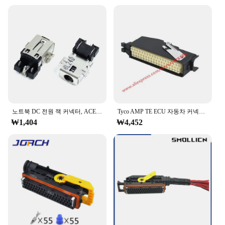
your customers. With the 55잭 connector, you can
offer a reliable solution to your clients, ensuring
that they receive the best quality connectors for
their electronic devices.
**Designed for Ease of Use and Durability**
The 55잭 connector sets are not just about
functionality; they are also about ease of use. The
connectors are designed to be user-friendly,
allowing for quick and hassle-free connections.
노트북 DC 전원 잭 커넥터, ACER A515-54 A515-54G A515-55 A315-55G A315-55KG A315-23 A314-22 N18Q13 N20Q1 EX21553 S50-51
Tyco AMP TE ECU 자동차 커넥터 암 자동 플러그, 55 핀, 55 P 292096-1
Their durability is unmatched, ensuring that they
₩1,404
₩4,452
withstand the test of time and maintain their
performance over extended periods. The 55잭
connector is an investment in reliability and
convenience, making it an ideal choice for anyone
looking for a robust and long-lasting solution for
their electronic devices.