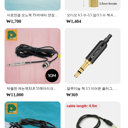
Our 55잭 laptop repair components are not just
about functionality; they are also about
서로연결 모노잭 TS커넥터 연장젠더 55잭중계기 AV 용량 지속시간 무게 포장 배터리 호환 화면 속도 소재 크기
오디오 6.5 수-3.5 암/3.5 수 잭-6.35 암 어댑터 앰프 어댑터, 소형-대형 마이크로
convenience. We understand the importance of
₩1,700
₩1,404
quick and efficient repairs, which is why we offer
our components at wholesale prices, making them
accessible to vendors, suppliers, and individuals
alike. With these sets for sale, you can enjoy the
benefits of high-quality parts without breaking the
bank. Whether you're a professional repair shop or
an individual looking to save on laptop repairs,
these components offer unmatched value and
convenience.
탁월한 캐논잭XLR 55잭마이크케이블 5M 마이크선 플러그 채널 내구성 핀 고음질 커넥터 멀티 스테레오 모노 방진
알루미늄 잭 3.5 이어폰 플러그, 테일 플러그 클램프, 금도금 와이어 커넥터, 3 극 스테레오 수 플러그, 3.5mm, 1 개
₩11,000
₩369