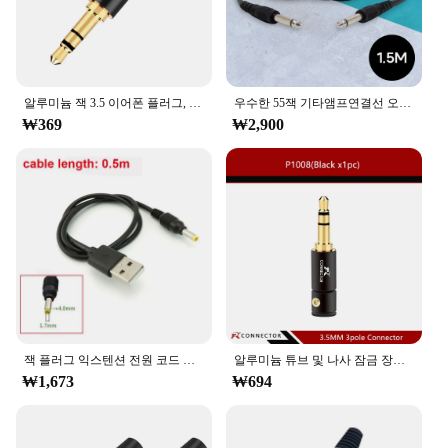
알루미늄 잭 3.5 이어폰 플러그, 테일 플러그 클램프, 금도금 와이어 커넥터, 3 극 스테레오 수 플러그, 3.5mm, 1 개
우수한 55잭 기타앰프연결선 오디오케이블 커넥터 음향 단자 음성 스테레오 헤드폰 마이크 컴퓨터 스피커 DMB
₩369
₩2,900
잭 플러그 익스텐션 전원 코드 공급 케이블 커넥터, 0.5M, 5V, 3A, USB A 수-DC 55*21, 55*25, 4*1.7, 3.5*1.35, 2.5*0.7mm
알루미늄 튜브 및 나사 잠금 장치가 있는 금도금 이어폰 커넥터, 용접 무료 포장, 오디오 플러그, 3 극 잭, 3.5mm, 1 개
₩1,673
₩694