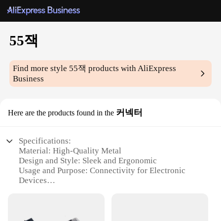
55잭
Find more style
55잭
products with AliExpress
Business
커넥터
Here are the products found in the
Specifications:
Material: High-Quality Metal
Design and Style: Sleek and Ergonomic
Usage and Purpose: Connectivity for Electronic
Devices
Performance and Property: Reliable and Durable
Parts and Accessories: Includes 55잭 Connectors
Applicable People: Ideal for Wholesalers, Vendors,