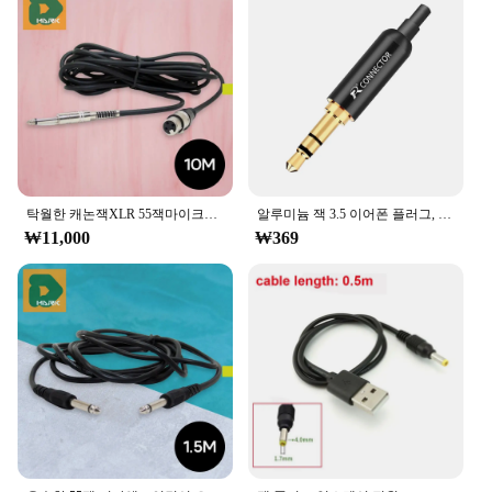
Whether you're connecting a monitor, keyboard, or
mouse, this set has got you covered. The 55잭
cables are also available in sets, making it easy to
purchase the quantity you need for your specific
requirements. With this set, you can enjoy the
convenience of having the right cable at hand,
whether you're setting up a new computer or
upgrading your existing setup.
탁월한 캐논잭XLR 55잭마이크케이블 5M 마이크선 플러그 채널 내구성 핀 고음질 커넥터 멀티 스테레오 모노 방진
알루미늄 잭 3.5 이어폰 플러그, 테일 플러그 클램프, 금도금 와이어 커넥터, 3 극 스테레오 수 플러그, 3.5mm, 1 개
₩11,000
₩369