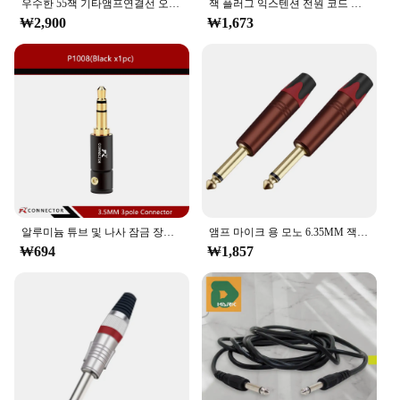
우수한 55잭 기타앰프연결선 오디오케이블 커넥터 음향 단자 음성 스테레오 헤드폰 마이크 컴퓨터 스피커 DMB
잭 플러그 익스텐션 전원 코드 공급 케이블 커넥터, 0.5M, 5V, 3A, USB A 수-DC 55*21, 55*25, 4*1.7, 3.5*1.35, 2.5*0.7mm
₩2,900
₩1,673
알루미늄 튜브 및 나사 잠금 장치가 있는 금도금 이어폰 커넥터, 용접 무료 포장, 오디오 플러그, 3 극 잭, 3.5mm, 1 개
앰프 마이크 용 모노 6.35MM 잭 커넥터 2 개, 황동 금도금 6.3MM 잭 1/4 수 플러그 커넥터
₩694
₩1,857