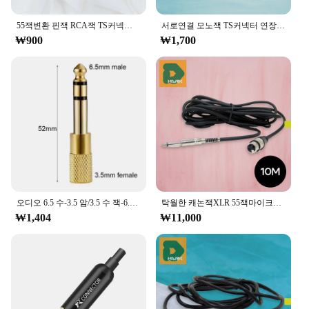
55잭변환 핀잭 RCA잭 TS커넥터 변환젠더 기타 모노 잭 무게 호환 수명 혁신 지속시간 품질 기능 상 소재 크기
서로연결 모노잭 TS커넥터 연장젠더 55잭중계기 AV 용량 지속시간 무게 포장 배터리 호환 화면 속도 소재 크기
₩900
₩1,700
오디오 6.5 수-3.5 암/3.5 수 잭-6.35 암 어댑터 앰프 어댑터, 소형-대형 마이크로
탁월한 캐논잭XLR 55잭마이크케이블 5M 마이크선 플러그 채널 내구성 핀 고음질 커넥터 멀티 스테레오 모노 방진
₩1,404
₩11,000