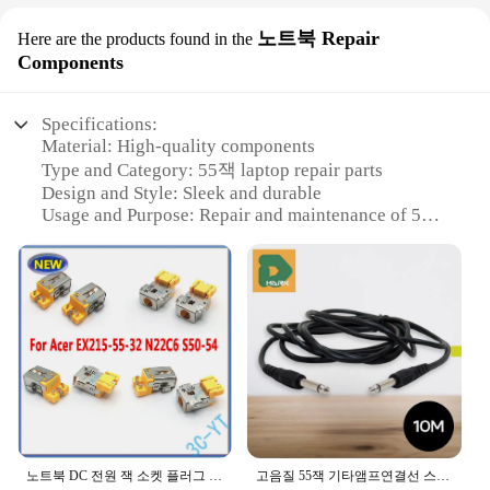
노트북 Repair
Here are the products found in the
Components
Specifications:
Material: High-quality components
Type and Category: 55잭 laptop repair parts
Design and Style: Sleek and durable
Usage and Purpose: Repair and maintenance of 55
잭 laptops
Typical Adaptive Scenario: Suitable for both
professional technicians and DIY enthusiasts
Shape or Size or Weight or Quantity:
Comprehensive sets available for sale
Features:
**Unmatched Quality and Reliability**
The 55잭 laptop repair components are crafted from
premium materials to ensure long-lasting durability
and reliable performance. These components are
노트북 DC 전원 잭 소켓 플러그 충전 포트 커넥터, 에이서 EX215 55 32 N22C6 S50 54 용, 1-5 개
고음질 55잭 기타앰프연결선 스피커 오디오케이블 음향 스테레오 단자 컴퓨터 DMB 커넥터 헤드폰 음성 마이크
designed to meet the rigorous demands of both