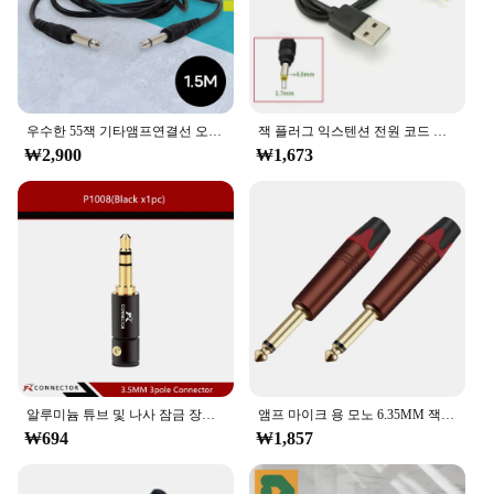
우수한 55잭 기타앰프연결선 오디오케이블 커넥터 음향 단자 음성 스테레오 헤드폰 마이크 컴퓨터 스피커 DMB
잭 플러그 익스텐션 전원 코드 공급 케이블 커넥터, 0.5M, 5V, 3A, USB A 수-DC 55*21, 55*25, 4*1.7, 3.5*1.35, 2.5*0.7mm
₩2,900
₩1,673
알루미늄 튜브 및 나사 잠금 장치가 있는 금도금 이어폰 커넥터, 용접 무료 포장, 오디오 플러그, 3 극 잭, 3.5mm, 1 개
앰프 마이크 용 모노 6.35MM 잭 커넥터 2 개, 황동 금도금 6.3MM 잭 1/4 수 플러그 커넥터
₩694
₩1,857