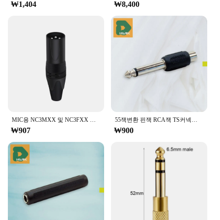
₩1,404
₩8,400
professional technicians and DIY enthusiasts who
require high-quality parts for their 55잭 laptop
repairs. The design and style of these components
are not only sleek but also engineered to fit
seamlessly with your 55잭 laptop, ensuring a
perfect match for your device.
**Versatile and User-Friendly**
These 55잭 laptop repair components are not just
about quality; they are also about versatility.
Whether you're a seasoned technician or a novice
looking to tackle your first laptop repair, these
MIC용 NC3MXX 및 NC3FXX XLR 커넥터, 3 핀, 납땜 XL 수 플러그 및 암 잭, 오디오 마이크 커넥터, 7 가지 색상 사용 가능, 1 개
55잭변환 핀잭 RCA잭 TS커넥터 변환젠더 기타 모노 잭 무게 호환 수명 혁신 지속시간 품질 기능 상 소재 크기
components are user-friendly and easy to install.
₩907
₩900
The sets available for sale are comprehensive,
providing you with all the necessary parts to get
your 55잭 laptop back up and running in no time.
The components are designed to be adaptable to a
range of scenarios, from simple repairs to more
complex fixes, making them an indispensable tool
for anyone involved in laptop maintenance.
**Convenience and Value**