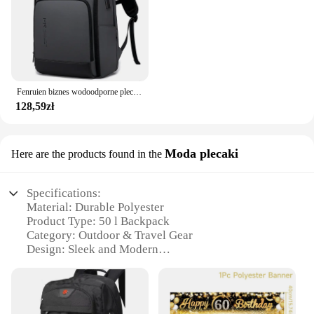
Fenruien biznes wodoodporne plecaki USB do ładowania męskie plecak pasuje 15.6 Cal Laptop podróżny 35L plecak o dużej pojemności
128,59zł
Moda plecaki
Here are the products found in the
Specifications:
Material: Durable Polyester
Product Type: 50 l Backpack
Category: Outdoor & Travel Gear
Design: Sleek and Modern
Performance: Weather-Resistant
Size: Spacious 50 Liter Capacity
Features: