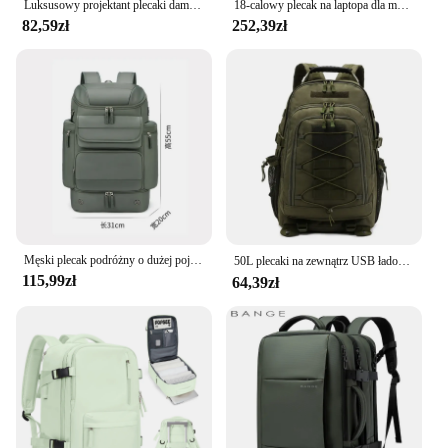
Luksusowy projektant plecaki damskie plecaki szkolne damskie srebrne wysokiej jakości miękkie skórzane dziewczęce jeden plecaki na ramię 50
18-calowy plecak na laptopa dla mężczyzn Plecak podróżny o dużej pojemności 50L z przegrodą na buty Wodoodporna torba podróżna Mochila
82,59zł
252,39zł
Męski plecak podróżny o dużej pojemności 50L trekking na świeżym powietrzu wodoodporny plecak 17-calowy biznesowy plecak na laptopa z torbą na buty
50L plecaki na zewnątrz USB ładowanie nylonowy wielofunkcyjny plecak sportowy Trekking polowanie Camping plecak podróżny mochila 가방
115,99zł
64,39zł