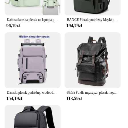
Kabina damska plecak na laptopa podróżna o dużej pojemności Easyjet 45x36x20 plecak Ryanair 40x20 wodoodporna torba
BANGE Plecak podróżny Męski plecak biznesowy Szkolna torba USB o dużej pojemności 17,3 Laptop Wodoodporny modny plecak
96,19zł
194,79zł
Damski plecak podróżny, wodoodporny 16-calowy plecak biznesowy na laptopa z torbą na buty Ukryty port ładowania USB Plecak turystyczny kempingowy
Skóra Pu dla mężczyzn plecak męski duży plecak na laptopa podróżny antykradzieżowy czarny plecak chłopiec duży szkolny męski biznesowa torba na ramię
154,19zł
113,59zł