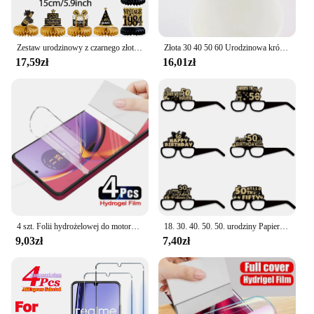
Zestaw urodzinowy z czarnego złota 30 40 50 dekoracja urodzinowa Happy 30 50 akcesoria na przyjęcie urodzinowe wystrój stołu 50
Złota 30 40 50 60 Urodzinowa królowa Tiara Urodzinowa kryształowa korona dla kobiet 30. 40. 50. 60. Dekoracja urodzinowa Topper na tort
17,59zł
16,01zł
4 szt. Folii hydrożelowej do motoroli Moto G84 G54 G51 G22 G14 ochraniacz ekranu na Motorola Edge 30 50 Ultra 40 Neo Pro HD miękka folia żelowa
18. 30. 40. 50. 50. urodziny Papierowe okulary Czarne złoto Dekoracja urodzinowa 18 30 40 50 60 70 Rok Rekwizyt fotograficzny
9,03zł
7,40zł