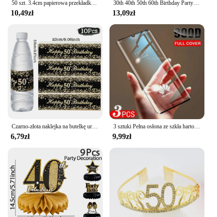
50 szt. 3.4cm papierowa przekładka czekoladowa naczynie na słodycze przegródka na deser
30th 40th 50th 60th Birthday Party Photo Booth Frame Props Black Gold Birthday Party Decor 18 30 40 50 60 Year Birthday Supplies
10,49zł
13,09zł
Czarno-złota naklejka na butelkę urodzinową Happy 18, 21, 30, 40, 50, 60 lat Dekoracje urodzinowe dla dorosłych Materiały urodzinowe
3 sztuki Pełna osłona ze szkła hartowanego do Huawei Pura 70 Pro P60 P50 P40 P30 Pro Ochraniacz ekranu do Huawei Mate 60 50 40 30 20 Pro
6,79zł
9,99zł