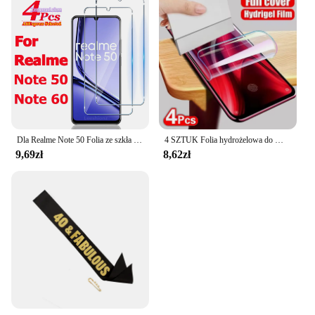
Dla Realme Note 50 Folia ze szkła hartowanego Dla Realme Note 60 Folia ochronna na ekran
4 SZTUK Folia hydrożelowa do Motorola G84 G54 G14 G73 G53 G72 G82 G32 G64 Moto Edge 40 50 Fusion 30 Neo Pro X50 Ultra Screen Protector
9,69zł
8,62zł