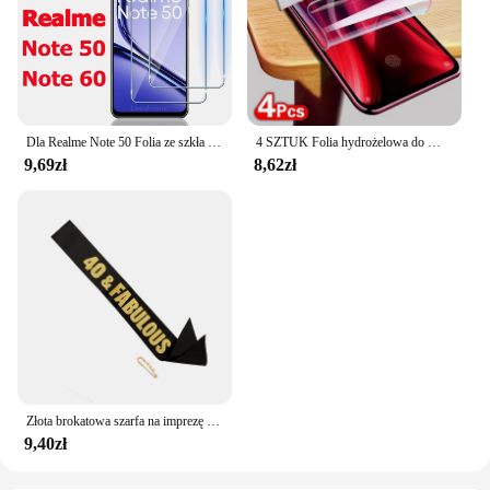
Dla Realme Note 50 Folia ze szkła hartowanego Dla Realme Note 60 Folia ochronna na ekran
4 SZTUK Folia hydrożelowa do Motorola G84 G54 G14 G73 G53 G72 G82 G32 G64 Moto Edge 40 50 Fusion 30 Neo Pro X50 Ultra Screen Protector
9,69zł
8,62zł
Złota brokatowa szarfa na imprezę urodzinowy 30 40 50 60 70 i bajeczna satynowa wstążka szarfa damska 30. 40. 50. 60. Dekoracja urodzinowa
9,40zł