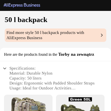
50 l backpack
Find more style
50 l backpack
products with
AliExpress Business
Torby na zewnątrz
Here are the products found in the
Specifications:
Material: Durable Nylon
Capacity: 50 liters
Design: Ergonomic with Padded Shoulder Straps
Usage: Ideal for Outdoor Activities
Shape: Sleek, Rectangular Form
Performance: Water-Resistant and Lightweight
Features: