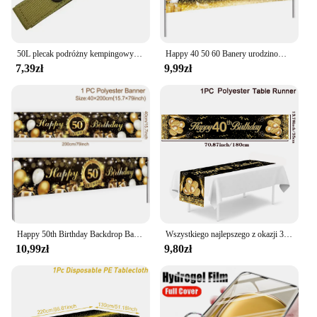
50L plecak podróżny kempingowy męski duży torba turystyczna plecak turystyczny wodoodporny Outdoor sport wspinaczkowy torba alpinistyczna bagaż
Happy 40 50 60 Banery urodzinowe 40 50 60 Urodziny Party Decor Dorośli Czarno-złoty baner urodzinowy Materiały imprezowe
7,39zł
9,99zł
Happy 50th Birthday Backdrop Background Banner For Man Napkin Balloon Door Curtain 50 Years Anniversary 50 Birthday Party Decor
Wszystkiego najlepszego z okazji 30. 40. 50. urodzinowy bieżnik na stół czarne złoto dekoracje na przyjęcie urodzinowe 30 40 50 lat materiały na przyjęcie urodzinowe
10,99zł
9,80zł