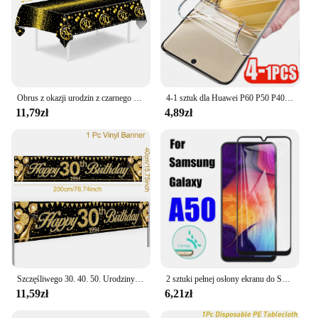
Obrus z okazji urodzin z czarnego złota 18 30 30. 30 50. Dekoracje na przyjęcie urodzinowe dla dorosłych 18 30 40 50-letni materiały urodzinowe
4-1 sztuk dla Huawei P60 P50 P40 Pro P60Art P40Lite E 5G 4G Folia hydrożelowa chroniąca ekran dla Huawei P 60 50 40 60Pro 50Pro 40lite
11,79zł
4,89zł
Szczęśliwego 30. 40. 50. Urodziny banery czarne złoto dekoracje na imprezę urodzinową dorosłych 30 40 50 lat materiały urodzinowe
2 sztuki pełnej osłony ekranu do Samsung Galaxy A50 szkło ochronne do Samsung A32 A51 A02 A52 A12 A21s A 50 50A szkło
11,59zł
6,21zł