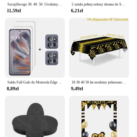
Szczęśliwego 30. 40. 50. Urodziny banery czarne złoto dekoracje na imprezę urodzinową dorosłych 30 40 50 lat materiały urodzinowe
2 sztuki pełnej osłony ekranu do Samsung Galaxy A50 szkło ochronne do Samsung A32 A51 A02 A52 A12 A21s A 50 50A szkło
11,59zł
6,21zł
Szkło Full Gule do Motorola Edge 50 Neo Szkło hartowane Moto Edge 50 Neo Screen Protector Folia na obiektyw telefonu Motorola Edge 50 Neo
18 30 40 50 lat urodziny jednorazowe obrusy czarne złoto wodoodporne plastikowy pokrowiec stołu mężczyźni kobiety urodziny dekory
8,89zł
9,49zł