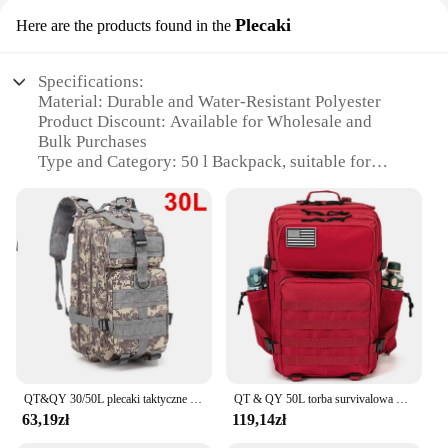
Plecaki
Here are the products found in the
Specifications:
Material: Durable and Water-Resistant Polyester
Product Discount: Available for Wholesale and
Bulk Purchases
Type and Category: 50 l Backpack, suitable for
outdoor activities
Design and Style: Sleek and Ergonomic with
Multiple Compartments
Usage and Purpose: Ideal for Hiking, Camping, and
Travel
Shape or Size or Weight or Quantity: Spacious 50-
liter capacity with a lightweight design
Performance and Property: Sturdy construction with
adjustable straps for comfort
Features:
QT&QY 30/50L plecaki taktyczne męskie torby podróżne Survival Outdoor 3P plecak szturmowy EDC plecak Molle piesze wycieczki Trekking torba myśliwska
QT & QY 50L torba survivalowa plecak taktyczny plecak MOLLE na polowanie na siłownię dla mężczyzn EDC Outdoor plecak turystyczny uchwyt na butelkę czarownicy
|Wholesale|Vendors|
63,19zł
119,14zł
**Versatile and Robust**