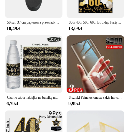
50 szt. 3.4cm papierowa przekładka czekoladowa naczynie na słodycze przegródka na deser
30th 40th 50th 60th Birthday Party Photo Booth Frame Props Black Gold Birthday Party Decor 18 30 40 50 60 Year Birthday Supplies
10,49zł
13,09zł
Czarno-złota naklejka na butelkę urodzinową Happy 18, 21, 30, 40, 50, 60 lat Dekoracje urodzinowe dla dorosłych Materiały urodzinowe
3 sztuki Pełna osłona ze szkła hartowanego do Huawei Pura 70 Pro P60 P50 P40 P30 Pro Ochraniacz ekranu do Huawei Mate 60 50 40 30 20 Pro
6,79zł
9,99zł