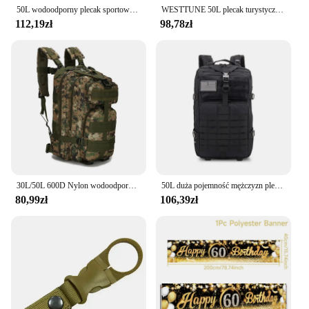
50L wodoodporny plecak sportowy na świeżym powietrzu turystyka Camping plecak podróżny alpinizm wspinaczka torba trekkingowa plecak z osłoną przeciwdeszczową
WESTTUNE 50L plecak turystyczny z osłoną przeciwdeszczową wielofunkcyjny torba alpinistyczna plecak do podróży Trekking Camping
112,19zł
98,78zł
30L/50L 600D Nylon wodoodporny plecak wojskowy mężczyźni odkryty armia plecaki taktyczne sport Camping Trekking wędkarstwo polowanie torba
50L duża pojemność mężczyzn plecak taktyczny 3P Softback Outdoor wodoodporny plecak turystyczny torby myśliwskie kempingowy
80,99zł
106,39zł