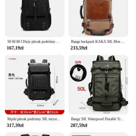
50 60 80 l Duży plecak podróżny Biznesowy plecak na komputer z portem USB do torby na zewnątrz Uniseks Sport Trekking Piesze wycieczki Kemping
Bange backpack KAKA 50L Men Women Multifunction 17.3 Laptop Backpacks Male outdoor Luggage Bag mochilas Best quality
167,19zł
233,59zł
Męski plecak podróżny 50L turystyczny plecak trekkingowy wodoodporny 17-calowy plecak na laptopa plecak biznesowy z oddzielną torbą na buty
Bange 50L Waterproof Durable Travel Backpack Men Women Multifunction 17.3 Laptop Backpacks Male outdoor Luggage Bag mochilas
317,39zł
287,59zł