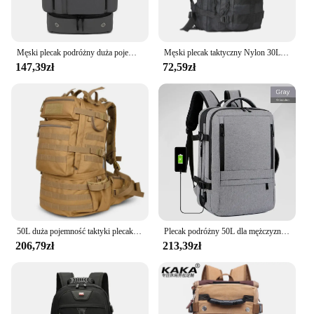
Męski plecak podróżny duża pojemność plecak trekkingowy biznesu 17 Cal torba na laptopa 50l modny plecak turystyczny z torba na buty
Męski plecak taktyczny Nylon 30L/50L 3P Softback Outdoor Rucksack Hiking Camping Hunting Bags
147,39zł
72,59zł
50L duża pojemność taktyki plecak wodoodporny zaszyfrowany plecak na obóz wędrówkowy Mochila Militar
Plecak podróżny 50L dla mężczyzn Torba na laptopa Bagaż Męskie torby o dużej pojemności Biznesowe wielofunkcyjne plecaki z możliwością rozbudowy
206,79zł
213,39zł