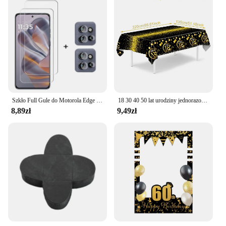
Szkło Full Gule do Motorola Edge 50 Neo Szkło hartowane Moto Edge 50 Neo Screen Protector Folia na obiektyw telefonu Motorola Edge 50 Neo
18 30 40 50 lat urodziny jednorazowe obrusy czarne złoto wodoodporne plastikowy pokrowiec stołu mężczyźni kobiety urodziny dekory
8,89zł
9,49zł