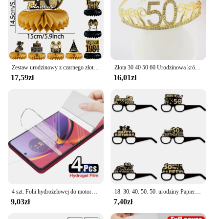
Zestaw urodzinowy z czarnego złota 30 40 50 dekoracja urodzinowa Happy 30 50 akcesoria na przyjęcie urodzinowe wystrój stołu 50
Złota 30 40 50 60 Urodzinowa królowa Tiara Urodzinowa kryształowa korona dla kobiet 30. 40. 50. 60. Dekoracja urodzinowa Topper na tort
17,59zł
16,01zł
4 szt. Folii hydrożelowej do motoroli Moto G84 G54 G51 G22 G14 ochraniacz ekranu na Motorola Edge 30 50 Ultra 40 Neo Pro HD miękka folia żelowa
18. 30. 40. 50. 50. urodziny Papierowe okulary Czarne złoto Dekoracja urodzinowa 18 30 40 50 60 70 Rok Rekwizyt fotograficzny
9,03zł
7,40zł