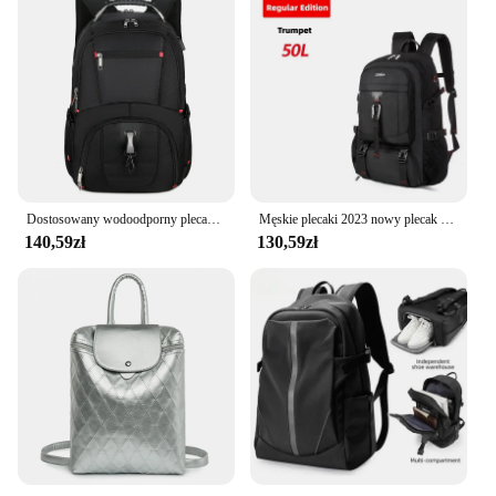
Dostosowany wodoodporny plecak podróżny o dużej pojemności 50 litrów do męskiego plecaka biznesowego z logo firmy
Męskie plecaki 2023 nowy plecak podróżny męskie alpinizmu na świeżym powietrzu torba na bagaż 50L/60L/65L/80L plecak dla mężczyzn
140,59zł
130,59zł