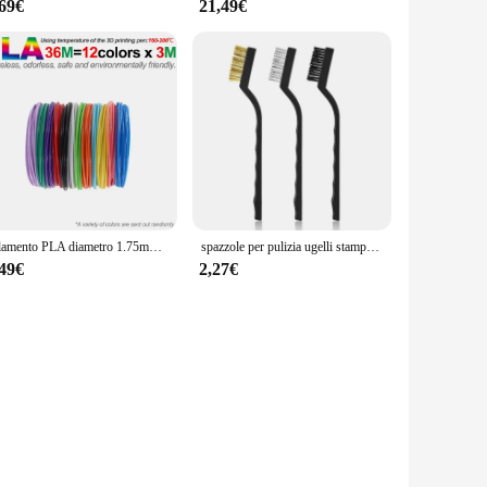
,69€
21,49€
Filamento PLA diametro 1.75mm colore materiale di stampa 3D per penna 3D, 10/20/30 colori, 100M 150M 200M, incolore, inodore e sicuro
spazzole per pulizia ugelli stampante 3D Set spazzole antiruggine per pulizia ugelli hotend in ottone/nylon/acciaio 12
,49€
2,27€