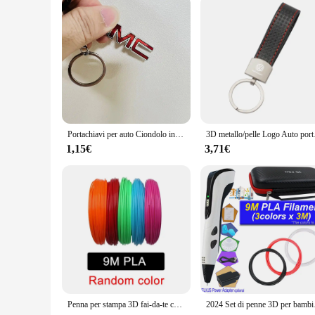
Parts and Accessories: Comes with a secure locking mechani
Features:
**Unmatched Style and Convenience**
The 3d porrtachiavi is not just a keychain; it's a statement o
portachiavi's unique shape and texture make it stand out from
this portachiavi is the perfect accessory to complement your
**Versatile and Reliable**
This portachiavi is more than just a decorative piece; it's a
locking mechanism keeps your keys safe and secure. The portac
not just a keychain; it's a trusted ally for your keys.
Portachiavi per auto Ciondolo in lega Metallo Rosso Portachiavi 3D Stile cavo Chiave Tag Emblema Decorazioni Gadget fantastici per accessori auto GMC
3D metallo/pelle Logo
**A Gift That's Always in Style**
1,15€
3,71€
Looking for a gift that's both practical and stylish? The 3d p
practical businessperson. Whether you're looking to surprise 
suppliers make it an excellent choice for those looking to st
Penna per stampa 3D fai-da-te con penna 3D USB 5V Penna per disegno Graffiti 3D Filamento PLA per bambini Giocattoli educativi per bambini Regali di compleanno
2024 Set di penne 3D per 