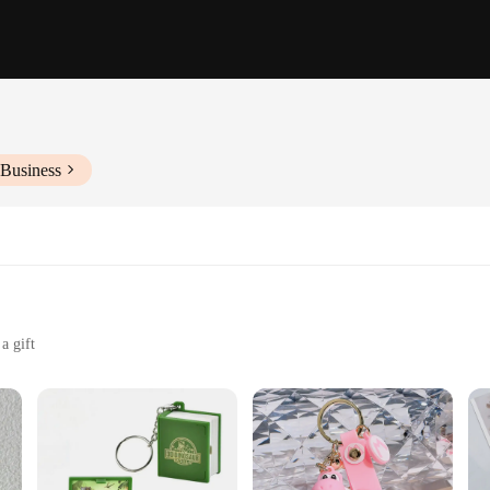
 Business
a gift
for keys
ychain is not only durable but also stylish. The intricate 3D design adds a touc
lso serves a practical purpose, making it easy to identify your keys in a bag or 