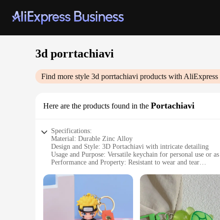
3d porrtachiavi
Find more style
3d porrtachiavi
products with AliExpress
Portachiavi
Here are the products found in the
Specifications:
Material: Durable Zinc Alloy
Design and Style: 3D Portachiavi with intricate detailing
Usage and Purpose: Versatile keychain for personal use or as 
Performance and Property: Resistant to wear and tear
Shape or Size: Compact and lightweight for easy portability
Parts and Accessories: Comes with a secure ring attachment 
Features:
**Unmatched Durability and Style**
Crafted from high-quality zinc alloy, this 3d porrtachiavi ke
accessory. The design is not only aesthetically pleasing but a