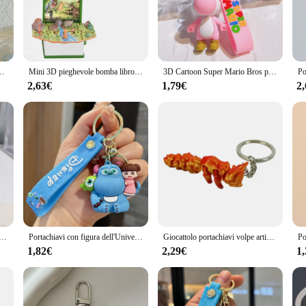
from individuals looking for a personal touch to wholesalers and vendors seekin
day use, whether you're heading to work, school, or running errands. The secure
i E Ciondoli Animali Con Portachiavi Giocattoli Per Bambini Studente Fai Da Te Zaino Decorazione Regali
Mini 3D pieghevole bomba libro portachiavi Fold Book Popup Dinosaur Astronaut World portachiavi per bambini giocattolo per bambini dinosauro regalo di natale
3D Cartoon Super Mario Bros portachiavi accessori zainetto ciondolo portachiavi decorazione collezione ornamento giocattoli per bambini regalo di compleanno
erfect gift, this 3d porrtachiavi keychain is an excellent choice. It's not just a 
2,63€
1,79€
2
family, or colleagues. The versatility of this keychain makes it suitable for vario
nd fashion.
r Man annichiation Iron Man 3D Doll Car portachiavi ciondolo ornamento mercato notturno all'ingrosso
Portachiavi con figura dell'Università dei Monsters Disney Anime Monsters Inc. Simpatico ciondolo per zainetto con bambola 3D, ornamenti giocattolo, regalo per bambini
Giocattolo portachiavi volpe articolata con volpe stampata in 3D, ornamento da scrivania da collezione con figure d'azione
1,82€
2,29€
1