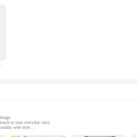
usione diretta 250 mm/S Velocità di stampa più veloce Doppio asse Z Display IU CR Touch Y Optica
design
 touch to your everyday carry
onality with style
suring your keys are always within reach