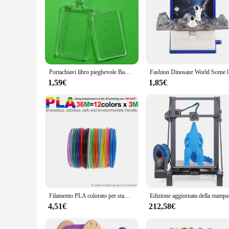
Portachiavi libro pieghevole Bambini Giocattolo per bambini Regalo di compleanno Portachiavi 3D Portachiavi divertente con castello di dinosauro Nuovo portachiavi multi stile
Fashion Di
1,59€
1,85€
Filamento PLA colorato per stampa penna 3D 36M 50M 100M 150M 200M Ricarica plastica sicura senza fumo per penne da stampa per bambini 3D
Edizione agg
4,51€
212,58€