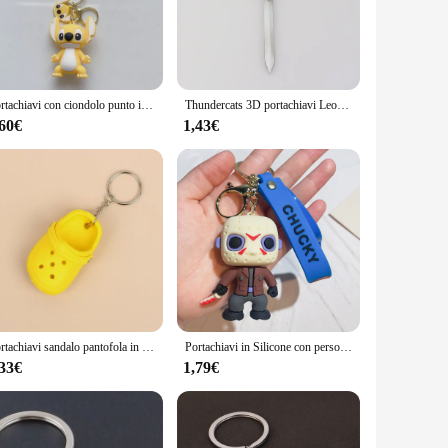
g to offer unique items to their customers. Its compact size
 ring attachment ensures that your keys stay securely
Portachiavi con ciondolo punto in silicone 3D creativo Disney per donna uomo adolescente zaino borsa chiavi per auto accessori regali per i fan
Thundercats 3D portachiavi Leopard Panther Head Shield Sword portachiavi in metallo per uomo portachiavi per auto gioielli regalo Souvenir
keychain; it's a statement of style and sophistication.
,60€
1,43€
us occasions, from birthdays to corporate events, and it's sure
Portachiavi sandalo pantofola in silicone 3D EVA mini pantofole con foro chiave anelli con fibbia per donna uomo decorazione zaino fai da te catena del telefono
Portachiavi in Silicone con personaggio del film Horror per i fan Chucky Jason 3D portachiavi con ciondolo per chiavi dell'auto zaino regali di Halloween
,33€
1,79€