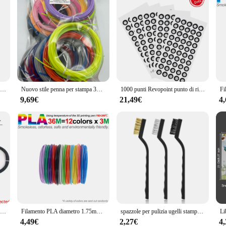
Penna 3D per bambini Penna da stampa per disegno 3D con schermo LCD Compatibile con filamento PLA Giocattoli per bambini Regalo di compleanno di Natale 3D fai da te
Nuovo stile penna per stampa 3D set di penne 3D per bambini con alimentatore custodia da viaggio in filamento Pla regalo di compleanno di Natale per bambini
1000 punti Revopoint punto di riferimento da 6.0mm per la scansione 3D marcatori riflettenti Highiy per Scanner 3D
9,69€
21,49€
4
PLA colorato inodore plastica di sicurezza 3D filamento penna diametro 1.75mm per penna stampa 3D bambini compleanno regalo di natale creativo
Filamento PLA diametro 1.75mm colore materiale di stampa 3D per penna 3D, 10/20/30 colori, 100M 150M 200M, incolore, inodore e sicuro
spazzole per pulizia ugelli stampante 3D Set spazzole antiruggine per pulizia ugelli hotend in ottone/nylon/acciaio 12
4,49€
2,27€
4