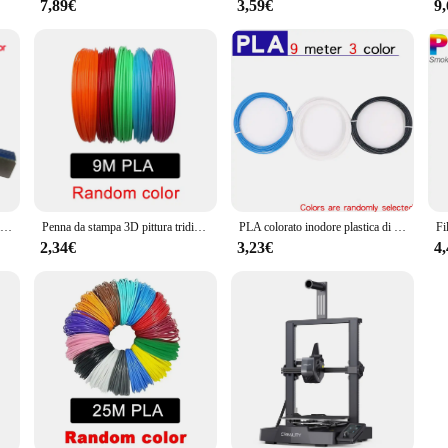
7,89€
3,59€
9
Il livello di ingresso della stampante 3D EasyThreed compatibile con il filamento PLA TPU da 1,75 mm include l'adattatore di alimentazione.
Penna da stampa 3D pittura tridimensionale fai da te giocattoli per bambini Fun Camouflage con schermo LCD compatibile PLA filamento giocattoli regalo
PLA colorato inodore plastica di sicurezza 3D filamento penna diametro 1.75mm per penna stampa 3D bambini compleanno regalo di natale creativo
2,34€
3,23€
4