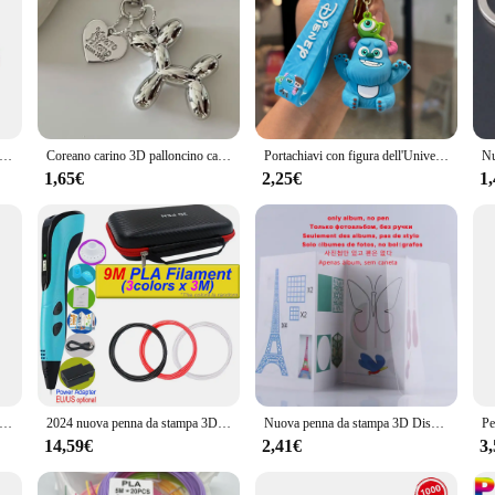
nosaur World Scene libri 3D portachiavi giocattoli bomboniere Mini 3D Dinosaur Toys regalo carino portachiavi Pop-Up
Coreano carino 3D palloncino cane portachiavi per chiavi auto accessori Iphone Trendy cuore portachiavi donna borsa ciondolo portachiavi
Portachiavi con figura dell'Università dei Monsters Disney Anime Monsters Inc. Simpatico ciondolo per zainetto con bambola 3D, ornamenti giocattolo, regalo per bambini
1,65€
2,25€
1
iornata della stampante 3D LK5 Pro più lunga, ventola a doppio ventilatore, scheda madre Pre-assemblata 90%, silenziosa, 300*300*400mm
2024 nuova penna da stampa 3D fai da te pittura tridimensionale giocattoli per bambini con adattatore di alimentazione per schermo LCD 200M PLA filamento giocattoli regalo
Nuova penna da stampa 3D Display LCD Schermo 0,7 mm Diametro 1,75 mm PLA Paiting Disegno fai da te Compleanno Giocattoli per bambini Regali di Natale
14,59€
2,41€
3