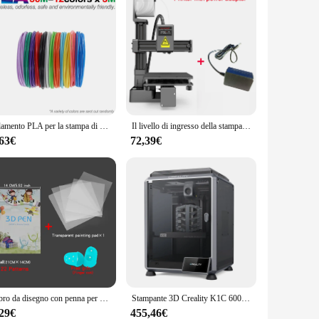
Filamento PLA per la stampa di penne 3D 10/20/30 colori diametro 1.75mm 200M ricarica in plastica sicura inodore per penna da stampa per bambini 3D
Il livello di ingresso della stampante 3D EasyThreed compatibile con il filamento PLA TPU da 1,75 mm include l'adattatore di alimentazione.
,63€
72,39€
Libro da disegno con penna per stampa 3D riutilizzabile colorato 22/40 modelli modello di pittura con piastra trasparente in carta spessa per regali per bambini con penna 3D
Stampante 3D Creality K1C 600 mm/s stampa ad alta velocità Al Camera Kit estrusore interamente in metallo livellamento automatico stabile stampante 3D con telaio cubo
,29€
455,46€