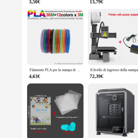
3,50€
13,79€
Filamento PLA per la stampa di penne 3D 10/20/30 colori diametro 1.75mm 200M ricarica in plastica sicura inodore per penna da stampa per bambini 3D
4,63€
72,39€