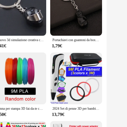
Nuovo 3d simulazione creativa casco moto portachiavi Mini berretto Stereo modello zaino ciondolo chiave per uomo ornamento regali
Portachiavi con guantoni da boxe 3D Portachiavi con ciondolo in metallo tinta unita per uomo Sport Fitness Regali souvenir Accessori per zaini per ragazzi
,41€
1,79€
Penna per stampa 3D fai-da-te con penna 3D USB 5V Penna per disegno Graffiti 3D Filamento PLA per bambini Giocattoli educativi per bambini Regali di compleanno
2024 Set di penne 3D per bambini penna da stampa 3D con schermo a LED 200M PLA Power Adapter scatola da viaggio regalo di compleanno di natale per bambini
,50€
13,79€