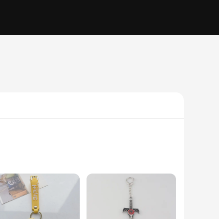
h of elegance to your everyday carry, making it a standout
pocket.