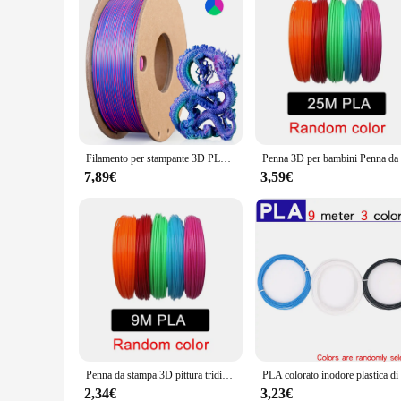
Filamento per stampante 3D PLA di seta Filamento PLA di seta triplo colore da 1,75 mm Filamento per stampa 3D 250 g Colore 3 in1
7,89€
3,59€
Penna da stampa 3D pittura tridimensionale fai da te giocattoli per bambini Fun Camouflage con schermo LCD compatibile PLA filamento giocattoli regalo
2,34€
3,23€