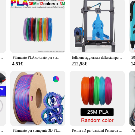
sm to keep your keys safe
f fashion and practicality. Its sleek, modern design is perfect for those who app
 traditional keychains, ensuring that your keys are not only secure but also sty
 outfit and keep your keys organized.
 reliable companion for your keys. The lightweight design ensures that it doesn'
hiavi's durable plastic construction is designed to withstand daily wear and tea
 Auto portachiavi portachiavi interni Auto accessori per Volkswagen VW Rline Amarok T5 Phaeton Tiguan T-Cross
Filamento PLA colorato per stampa penna 3D 36M 50M 100M 150M 200M Ricarica plastica sicura senza fumo per penne da stampa per bambini 3D
Edizione aggiornata della stampante 3D LK5 Pro più lunga, ventola a doppio ventilatore, scheda madre Pre-assemblata 90%, silenziosa, 300*300*400mm
4,51€
212,58€
1
orrtachiavi is the perfect choice. Its versatile design makes it suitable for a w
a friend, family member, or colleague, this portachiavi is sure to be a hit. Its 
ock up on unique gifts.
bambini penna da stampa 3D con schermo a LED 200M PLA Power Adapter scatola da viaggio regalo di compleanno di natale per bambini
Filamento per stampante 3D PLA di seta Filamento PLA di seta triplo colore da 1,75 mm Filamento per stampa 3D 250 g Colore 3 in1
Penna 3D per bambini Penna da stampa per disegno 3D con schermo LCD Compatibile con filamento PLA Giocattoli per bambini Regalo di compleanno di Natale 3D fai da te