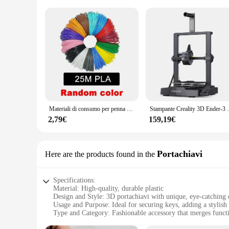
Materiali di consumo per penna da stampa PLA PCL 9M/25M/50M/100M con un diametro di 1.75mm filo di plastica inodore sicuro per penne da stampa 3D
Stampante Creality 3D Ender-3 V3 SE Sprite Estr
2,79€
159,19€
Portachiavi
Here are the products found in the
Specifications:
Material: High-quality, durable plastic
Design and Style: 3D portachiavi with unique, eye-catching 
Usage and Purpose: Ideal for securing keys, adding a stylish
Type and Category: Fashionable accessory that merges functi
Performance and Property: Lightweight and easy to carry, en