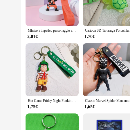
**Versatile and Convenient**
This keychain is designed to cater to a wide range of users, 
and lightweight nature make it an ideal companion for every
attached, preventing them from getting lost or misplaced.
Miniso Simpatico personaggio anime Naruto Portachiavi 3D sul telefono Coppia zaino Chiave per auto Ciondolo Decorazione per feste Regali di Natale
Cartoon 3D Tartaruga Portachiavi Colore Della Caramella Acrilico Pendent
**A Gift That Speaks Volumes**
Whether you're looking to treat yourself or searching for the p
2,01€
1,70€
Available in sets for sale, it's an ideal present for friends, 
to be appreciated by anyone who values both functionality a
Hot Game Friday Night Funkin portachiavi simpatico modello 3D portachiavi in silicone per zaino portachiavi accessori fan regali bigiotteria
Classic Marvel Spide
1,75€
1,65€