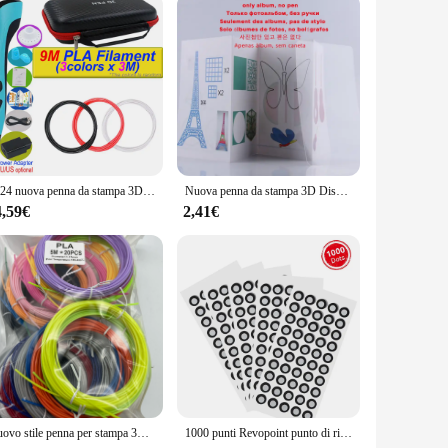
reciate a blend of style and functionality. The 3D
lish. Whether you're heading to work, school, or a night out,
t add unnecessary bulk to your pocket or bag, while the secure
r, making it a long-lasting addition to your collection. It's
2024 nuova penna da stampa 3D fai da te pittura tridimensionale giocattoli per bambini con adattatore di alimentazione per schermo LCD 200M PLA filamento giocattoli regalo
Nuova penna da stampa 3D Display LCD Schermo 0,7 mm Diametro 1,75 mm PLA Paiting Disegno fai da te Compleanno Giocattoli per bambini Regali di Natale
4,59€
2,41€
ide range of people, from the fashion-forward individual to the
wholesale availability and support from reliable vendors and
Nuovo stile penna per stampa 3D set di penne 3D per bambini con alimentatore custodia da viaggio in filamento Pla regalo di compleanno di Natale per bambini
1000 punti Revopoint punto di riferimento da 6.0mm per la scansione 3D marcatori riflettenti Highiy per Scanner 3D