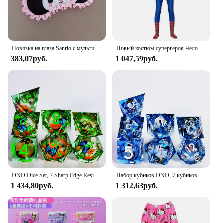
Повязка на глаза Sanrio с мультипликационным рисунком, милая плюшевая маска для глаз, плюшевые повязки на глаза для сна, накладные подушки для защиты глаз
Новый костюм супергероя Человека-паука, боди для детей и взрослых, спандекс, зентай, комбинезон для дня рождения, косплея, 3D стиль, подарок для косплея
383,07руб.
1 047,59руб.
DND Dice Set, 7 Sharp Edge Resin Dice, Handmade Translucent Polyhedral Dice for D&D, RPG Games, Tabletop Gaming
Набор кубиков DND, 7 кубиков из смолы с острыми краями, полупрозрачные многогранные игральные кости ручной работы для D&D, ролевых игр, настольных игр
1 434,80руб.
1 312,63руб.