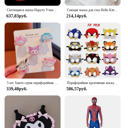
Светящаяся маска Наруто Учиха Бандай Пят Фэй Шаринган Белая маска Анфас Ролевая игра Cos
Спящая маска для глаз Hello Kitty, повязка на глаза, маска, патч для глаз для путешествий и дома, расслабляющая маска для глаз, для девушек
637,83руб.
214,14руб.
5 шт. Sanrio серия периферийная мультяшная мелодия Kuromi детское светящееся кольцо подарок на день рождения маленькое кольцо принцессы девочки кольцо для девочки
Периферийная креативная маска Sonic The Hedgeho, детское платье для косплея, вечерние подарки на день рождения, 12 шт., фетровая маска
339,48руб.
586,57руб.