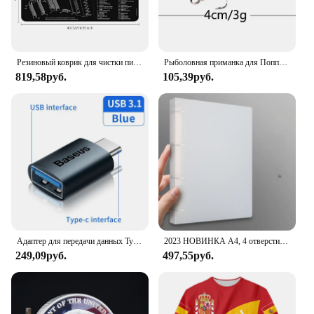
Резиновый коврик для чистки пистолета, запчасти, Инструкция, коврик для мыши для AR15, AK47, Ремингтон 870, GLOCK, CZ-75 Punisher P220, P320, M92, 1911
Рыболовная приманка для Поппера, 1 шт., 7 см, 12 г, жесткая искусственная приманка топвотер с 2 тройными крючками, для ловли карпа, Воблер для рыболовной наживки, кренкбейт
819,58руб.
105,39руб.
Адаптер для передачи данных Type C - USB 3.1, черный
2023 НОВИНКА A4, 4 отверстия, зажим D-типа, синяя папка из полипропилена, перфорированная прозрачная папка-переплет, папка А4
249,09руб.
497,55руб.