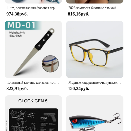
1 шт., зеленая/синяя/розовая терка для измельчения вручную, терка для салата, овощей, измельчитель моркови, картофеля для кухни, удобные инструменты для овощей
2023 комплект бикини с лямкой на шее, короткий купальник, женский купальник с высокой талией, женские купальники с принтом, купальный костюм для плавания, пляжная одежда
974,38руб.
816,16руб.
Точильный камень, алмазная точилка для ножей, точилка для ножей с изогнутой поверхностью для ножей, ножниц, точильный брусок, кухонный шлифовальный инструмент
Модные квадратные очки унисекс, простые очки, полнокадровые очки для мужчин и женщин, радиационная защита, оптические очки
822,91руб.
150,24руб.