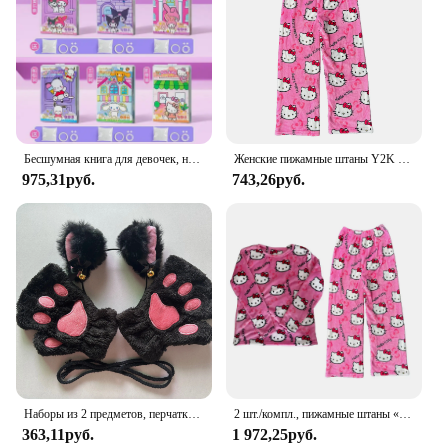
Бесшумная книга для девочек, новинка, детская книга ручной работы Sanrio no cut full series, большая книга kuromi, игрушки, большой выбор стилей, бестселлер
Женские пижамные штаны Y2K Hello Пижама Kitty Sanrio, женские пижамные штаны с героями мультфильмов для пар, домашняя одежда для сна, штаны, домашняя одежда для отдыха
975,31руб.
743,26руб.
Наборы из 2 предметов, перчатки с кошачьей лапой, зимние милые перчатки с открытыми пальцами для девочек, повязка на голову с колокольчиком, головной убор с лисьими кошачьими ушками
2 шт./компл., пижамные штаны «Hello Kitty», аниме Sanrio, милая домашняя одежда с героями мультфильмов, домашняя одежда для пары, теплый пижамный комплект, подарок для девочек
363,11руб.
1 972,25руб.