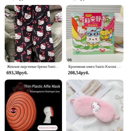
for your child, the 3DFit Mask Set is an excellent
choice. The set includes multiple masks, providing a
variety of options for different characters or
occasions. The one-size-fits-most design ensures
that these masks can be enjoyed by a wide audience,
making them an ideal addition to any collection or
event. The masks are easy to use and maintain,
making them a hassle-free choice for both personal
and professional use.
**Perfect for Any Occasion**
Whether you're hosting a themed party,
Женские шерстяные брюки Sanrio, черные фланелевые повседневные штаны с рисунком из мультфильма, осенние модные брюки, подарки
Креативная книга Sanrio Kuromi My Melody с пузырьками, кавайная и тихая книга, 3d наклейка с пузырьками для сцены, книга для девочек, подарок ручной работы, игрушки
participating in cosplay events, or simply looking
693,38руб.
208,54руб.
for a fun accessory for your child, the 3DFit Mask
Set is versatile enough to fit any scenario. The
masks are designed to be easily recognizable,
allowing for easy identification and interaction with
fellow fans. The set's design and style make it a
must-have for any fan of animated films, and the
wholesale option makes it an attractive option for
vendors and suppliers looking to expand their
product offerings.