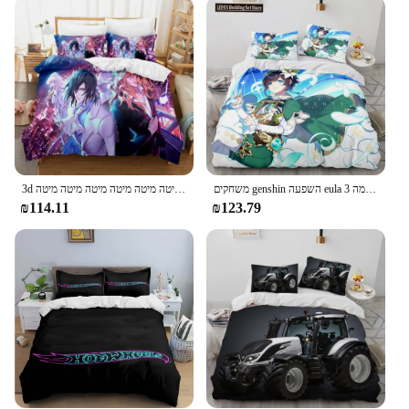
upgrade your personal space or need a gift for a
gaming fanatic, this set is an excellent choice.
**Perfect for Gaming Environments**
The 3D Gaming Comforter Set is not just a bedding
set; it's a statement of your passion for gaming. The
set's design is perfect for gaming environments,
whether it's your personal bedroom or a gaming
room. The vibrant colors and detailed graphics
bring your gaming world to life, making it an ideal
3d הדפסה אנימה נובלים מצעים סט שמיכות פוך כיסוי מיטה מיטה מיטה מיטה מיטה מיטה מיטה מיטה מיטה מיטה מיטה מיטה מיטה מיטה
משחקים genshin השפעה eula מצעים סדרה אנימה 3d בנים בני נוער השמיכה כיסוי להגדיר מיטה רכה מצעים המלכה קינג גודל יחיד חדר שינה עיצוב
choice for gamers who want to immerse themselves
₪114.11
₪123.79
in their favorite games even when they're not
playing. With this set, you can create a cozy and
inviting space that reflects your love for gaming.