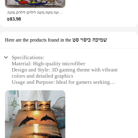
Comforter Set, a masterpiece of design and comfort
that caters to both avid gamers and those who
כיסוי פוך קולי תלת-מימד אנימציה מצוירת אנימה באיכות הדפסה דיגיטלית מצעים מיטה מיטה מיטה לילדים לילדים מתנה
appreciate a touch of animation in their bedroom
₪83.98
decor. The vibrant 3D animation print brings a sense
of excitement and adventure to your sleeping space,
making it an ideal choice for those who want to
immerse themselves in their favorite games even
שמיכה כיסוי סט
Here are the products found in the
while resting. Made from premium microfiber, this
comforter set is not only soft to the touch but also
boasts a durable and breathable fabric that ensures a
Specifications:
comfortable night's sleep, regardless of the season.
Material: High-quality microfiber
Design and Style: 3D gaming theme with vibrant
**Versatile and Functional**
colors and detailed graphics
This 3D Gaming Comforter Set is not just about
Usage and Purpose: Ideal for gamers seeking
style; it's also about versatility. Available in a range
comfort and style in their gaming space
of sizes from Twin to King, it's designed to fit a
Performance and Property: Soft, breathable fabric
variety of bed sizes, ensuring that everyone can
that maintains warmth and comfort
enjoy the gaming-inspired aesthetic. Whether you're
Shape or Size or Weight or Quantity: Available in
looking to add a splash of animation to your child's
various sizes to fit different bed dimensions
room or want to elevate your own gaming-themed
Parts and Accessories: Comforter set includes
sanctuary, this set is the perfect addition. The
comforter, pillow shams, and pillowcases
included pillowcases complement the comforter's
design, providing a cohesive look that's sure to
Features: