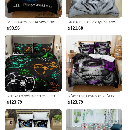
3d הדפסה לשחק תחנת aoxo לוגו ערכת שמיכות מיטה כיסוי מיטה סט שמיכת מכסה שמיכת מיטה מיטה כיסוי ציפית שמיכת מלך המלכה גודל בנים מבוגר
3D טייגר מודפס מצעים סטי מעודן אספקת מיטת סט שמיכת כיסוי מיטת שמיכת סט מצעי סט יוקרה מתנת יום הולדת
₪98.96
₪121.68
מצעים מצעים 3d עבור בנים משחקים שמיכות משחק קווין כיסוי שמיכות וידאו קווין משחקים כיסוי, תחנת משחקים מיטה להגדיר עבור נערים בני נוער
יופיו הסגולים 3 יח 'מצעים דפוס דיגיטלי 3D שמיכת שמיכת שמיכת הבית מלכה
₪123.79
₪123.79