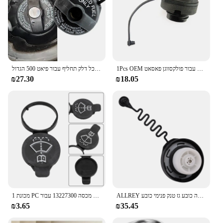
1Pcs OEM חדש לגמרי דלק טנק פנימי כיסוי עם גומי כבל עבור פולקסווגן פאסאט B5 גולף MK4 פולו אאודי A2 a3 A4 1J0201553Q 1J0 201 553Q
רכב בתוך דלק מיכל דלק תחליף עבור פיאט 500 הגדול punto brao brao doblo alfa רומיאו 46820586
₪27.30
₪18.05
ALLREY עבור שברולט ספארק 2010-2012 פלסטיק מיכל דלק גז כיסוי כובע דלק מילוי הרכבה כובע גז טנק פנימי כובע OE 94564508
1 מכונת PC שחור פלסטיק מכונת כביסה מגב מכונת כביסה נוזל מיכל מכסה מכסה 13227300 עבור chevrolet 11.8 ס "מ x 5 ס" מ
₪3.65
₪35.45