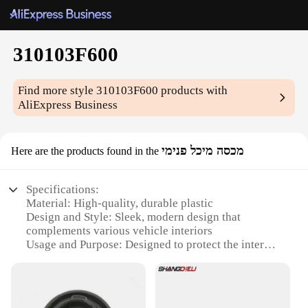
310103F600
Find more style
310103F600
products with
AliExpress Business
מכסה מיכל פנימי
Here are the products found in the
Specifications:
Material: High-quality, durable plastic
Design and Style: Sleek, modern design that
complements various vehicle interiors
Usage and Purpose: Designed to protect the internal
fuel tank from debris and contaminants
Typical Adaptive Scenario: Ideal for off-road
adventures and challenging terrains
Shape or Size or Weight or Quantity: Specifically