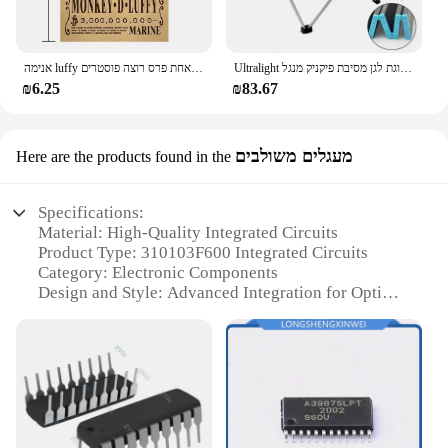
Ultralight נייד מתקפל קמפינג שולחן מתקפל חיצוני שולחן ארוחת ערב חוזק גבוהה אלומיניום סגסוגת לגן מסיבת פיקניק מנגל
אנימה luffy הילוך 5 חתיכה אחת פרס רוצה פוסטרים nika אייס ילד עתיק סלון קיר קישוט מדבקות צעצועים מתנות
₪6.25
₪83.67
מעגלים משולבים
Here are the products found in the
Specifications:
Material: High-Quality Integrated Circuits
Product Type: 310103F600 Integrated Circuits
Category: Electronic Components
Design and Style: Advanced Integration for Optimal
Performance
Usage and Purpose: Wide Range of Electronic
Applications
Performance and Property: Reliable and High-Speed
Operation
Parts and Accessories: Comprehensive Set for Easy
Integration