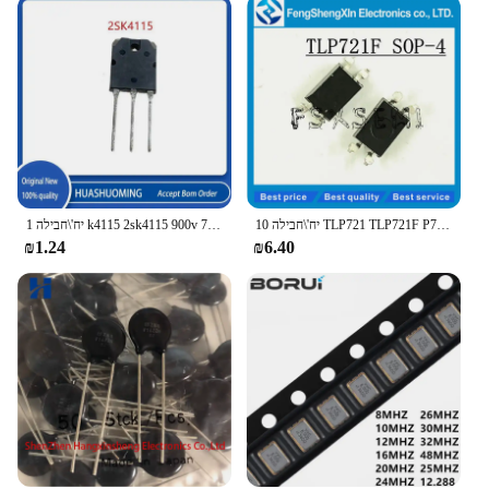
10 יח'\חבילה TLP721 TLP721F P721 SOP4 תיקון מתג אספקת חשמל, הפוטואלקטרי צימוד מכשיר
1 יח'\חבילה k4115 2sk4115 900v 7a mos cs12n60f TO-220F 600v 12a
₪1.24
₪6.40