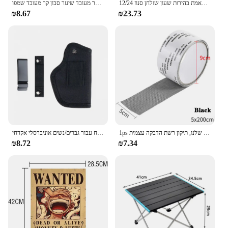
שעון מעורר אזעקה דיגיטלית מראה 2 רמות של התאמת בהירות שעון שולחן סנוז 12/24h מצב לילה הוביל שעון
סבון ג 'ינג' ר פוליגונום סבון סבון קר מעובד שיער סבון קר מעובד שמפו
₪8.67
₪23.73
1ps קל ליישום עמיד למים סרט תיקון חלון-לשמור יתושים החוצה עם נגד חרק שלנו, תיקון רשת הדבקה עצמית
נרתיקי אקדח עבור גברים/נשים אוניברסלי אקדחי Airsoft IWB/OWB 9mm נרתיקי לנשיאה נסתרת גלוק טקטי אקדח אבזרים
₪8.72
₪7.34