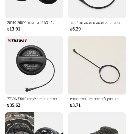
רכב דלק טנק מכסה חבל מכסה גז מכסה חבל עבור audi a3 a4 b8 b9 b5 b6 a5 c6 c7 c8 a1 2 8t3 f53 8f7 f5a f5a
26510-26600 עבור kia k2 k3 k5 אופטימה cerato k4 rio forte sorenter מטעים/מגנטיס שמן כובע דלק כובע מילוי
₪13.91
₪6.29
רכב סטיילינג שמן דלק מכסה מיכל כיסוי קו כובע קו בנזין לנד רובר ריינג 'רובר ספורט EVOQUE LR3 LR4
77300-53010 מיכל דלק כובע גז גז עבור לקסוס is300 rx300 scx 430 toyota rav4 רץ Tacoma hraver tacoma 7730053010
₪35.62
₪3.71