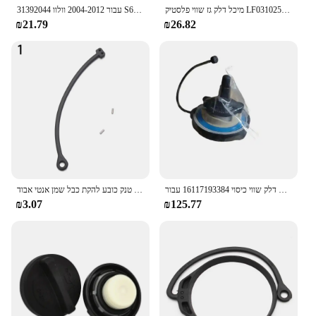
מיכל דלק גז שווי פלסטיק LF0310250 עבור מאזדה 3 6 2014 2015 2016 2018 2019 CX-3 CX-9 2016 2017 2018 2019 CX-5 2013-2019
31392044 עבור 2004-2012 וולוו S60 S40 S80 V60 V70 XC90 XC60 XC70 גז טנק דלק מילוי כובע W/לקשור רצועת 31261716 אביזרי רכב
₪21.79
₪26.82
דלק שווי כיסוי 16117193384 עבור BMW סדרת X5 E53 Z4 E85 Z4 E86
אוניברסלי אוטומטי חלקי דלק טנק כובע להקת כבל שמן אנטי אבוד Cap קבוע מתיחה כבל מתאים עבור פולקסווגן אאודי
₪3.07
₪125.77