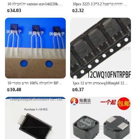
10pcs 3225 קוורץ קריסטל יחידת קריסטל 3.2*3.5mm 4p 8MHZ 10MHZ 12MHZ 16MHZ 20MHZ 24MH 25MHZ 26MHZ 30MHZ 32MHZ 48MHZ 50MHZ 50M
10 יח'\חבילה varistor erzv14d220k 22v 14 מ "מ מותג חדש מקורי
₪34.03
₪2.32
1pcs מותג חדש 12cwq10fntrpbf 12cwq10fn to252 שוטקי 100v/12a
10 יח'\חבילה 100% חדש ומקורי BP9912A BP9912B BP9912 TO92
₪10.48
₪0.37