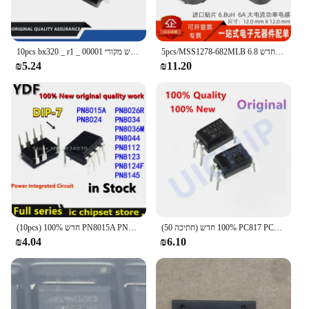
5pcs/MSS1278-682MLB תיקון מיובא מותג חדש 6.8h 6a כוח זרם גבוה זרם 12*12*8 מ "מ
10pcs bx320 _ r1 _ 00001 מותג חדש מקורי schottky דיודה 200v 3a 900mv @ 3a
₪5.24
₪11.20
(50 חתיכה) 100% חדש PC817 PC817C מח"ש-4 817C 817 מצמד אופטי מקורי
(10pcs) 100% חדש PN8015A PN8024 PN8026R PN8034 PN8036M PN8044 PN8112 PN8123 PN8124F PN8145 PN8015 PN8036 PN8124 PN8026 DIP-7
₪4.04
₪6.10