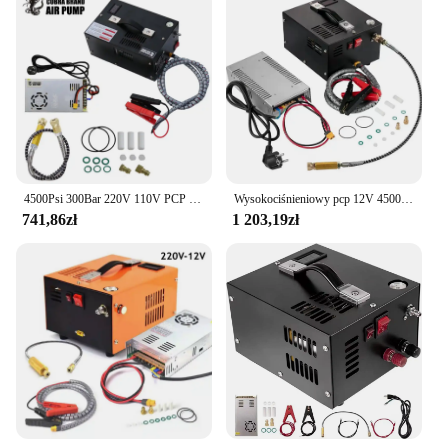
4500Psi 300Bar 220V 110V PCP sprężarka powietrza do nurkowania
Wysokociśnieniowy pcp 12V 4500Psi 300 bar 30mpa sprężarka powietrza Mini pompa z 110v/220V transformator nadmuchiwacz samochodowy
741,86zł
1 203,19zł