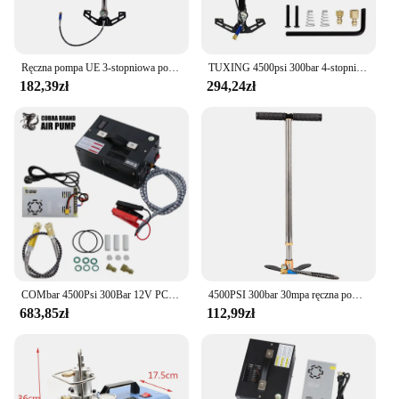
Ręczna pompa UE 3-stopniowa pompa powietrza obsługiwana PCP 300Bar 30-40Mpa 4500Psi Wysokociśnieniowa pompa powietrza do opon sprężarki samochodowej
TUXING 4500psi 300bar 4-stopniowa wysokociśnieniowa pompa PCP Ręczna pompa powietrza do zbiornika HPA Myśliwski samochód Rowerowy napełnianie powietrzem
182,39zł
294,24zł
COMbar 4500Psi 300Bar 12V PCP sprężarka powietrza pompa wysokociśnieniowa kompresor transformator pneumatyczny pistolet inflator karabinowy
4500PSI 300bar 30mpa ręczna pompa powietrza ze stali nierdzewnej trzyczęściowe pompa wysokociśnieniowa do rowerów motocykle samochody
683,85zł
112,99zł