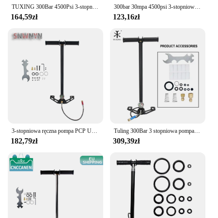
TUXING 300Bar 4500Psi 3-stopniowa pompa PCP Ręczna pompa wysokociśnieniowa do samochodu Rower Inflator Cylinder zbiornika Opona myśliwska
300bar 30mpa 4500psi 3-stopniowa pompa PCP do sprężarka powietrza o wysokim ciśnieniu rowerowych HPA pompka do nurkowania
164,59zł
123,16zł
3-stopniowa ręczna pompa PCP UE 300Bar 30-40Mpa 4500Psi Wysokociśnieniowa pompa powietrza do opon samochodowych z pompką do opon kompresorowych
Tuling 300Bar 3 stopniowa pompa PCP 4500Psi ręczna pompa powietrza wysokociśnieniowa do HPA Tank Hunting hower auto napełnienie powietrza do nurkowania
182,79zł
309,39zł