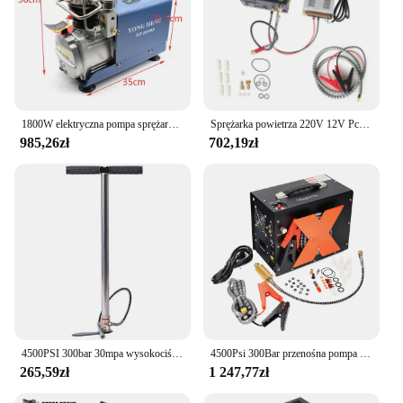
1800W elektryczna pompa sprężarki powietrza 300BAR elektryczny system wysokiego ciśnienia 30MPa 4500PSI 110V/220V
Sprężarka powietrza 220V 12V Pcp 300Bar 4500psi karabiny pneumatyczne pompa wysokociśnieniowa do nurkowania pompka PCP 30MPA
985,26zł
702,19zł
4500PSI 300bar 30mpa wysokociśnieniowa ręczna pompa powietrza polowanie trzystopniowa ręczna samochodowa mini pompa powietrza z separatorem
4500Psi 300Bar przenośna pompa sprężarki powietrza 12V PCP z szpulą drutową wbudowany transformator 12V automatyczny zbiornik PCP do nurkowania
265,59zł
1 247,77zł